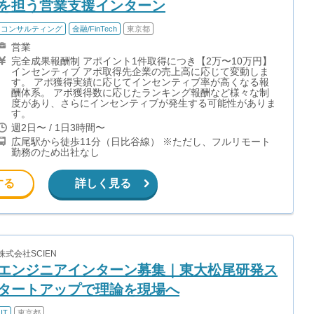
を担う営業支援インターン
コンサルティング
金融/FinTech
東京都
営業
完全成果報酬制 アポイント1件取得につき【2万〜10万円】
インセンティブ アポ取得先企業の売上高に応じて変動しま
す。 アポ獲得実績に応じてインセンティブ率が高くなる報
酬体系。 アポ獲得数に応じたランキング報酬など様々な制
度があり、さらにインセンティブが発生する可能性がありま
す。
週2日〜 / 1日3時間〜
広尾駅から徒歩11分（日比谷線） ※ただし、フルリモート
勤務のため出社なし
する
詳しく見る
株式会社SCIEN
エンジニアインターン募集｜東大松尾研発ス
タートアップで理論を現場へ
IT
東京都