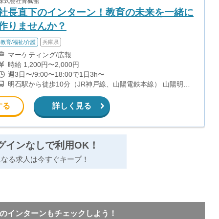
株式会社青楓館
社長直下のインターン！教育の未来を一緒に
作りませんか？
教育/福祉/介護
兵庫県
マーケティング/広報
時給 1,200円〜2,000円
週3日〜/9:00〜18:00で1日3h〜
明石駅から徒歩10分（JR神戸線、山陽電鉄本線） 山陽明石
駅から徒歩10分（山陽電鉄本線） 人丸前駅から徒歩9分（山
陽電鉄本線）
する
詳しく見る
グインなしで利用OK！
になる求人は今すぐキープ！
Kのインターンもチェックしよう！