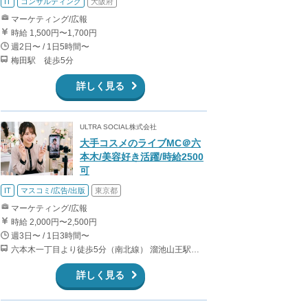
IT
コンサルティング
大阪府
マーケティング/広報
時給 1,500円〜1,700円
週2日〜 / 1日5時間〜
梅田駅 徒歩5分
詳しく見る
ULTRA SOCIAL株式会社
大手コスメのライブMC＠六
本木/美容好き活躍/時給2500
可
IT
マスコミ/広告/出版
東京都
マーケティング/広報
時給 2,000円〜2,500円
週3日〜 / 1日3時間〜
六本木一丁目より徒歩5分（南北線） 溜池山王駅より徒歩10分（銀座線） 六本木駅より徒歩12分（日比谷線）
詳しく見る