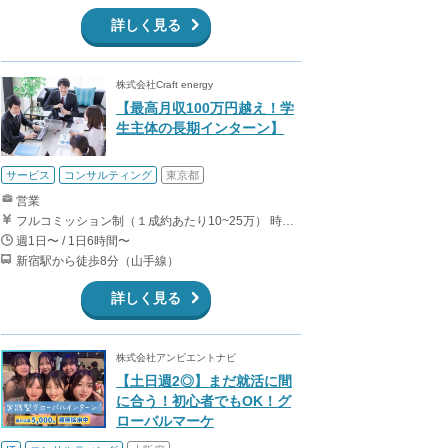
詳しく見る
株式会社Craft energy
【最高月収100万円越え！学
生主体の長期インターン】
サービス
コンサルティング
東京都
営業
フルコミッション制（１成約あたり10~25万） 時給換算で（2000円〜2500円）程度が目安となります。 月100万を稼ぐ学生多数在籍しています。 ■収入例 〇入社1か月目（早稲田大学2年生） 役職：アポインター 月間1契約×10万円＝10万円 ＋交通費 〇入社3か月目（明治大学2年生） 役職：アポインター 月間2契約×13万円＝26万円 ＋交通費 〇入社6か月目（慶應義塾大学3年生） 役職：アポインター 月間5契約×15万円＝75万円 ＋交通費 〇入社15か月目（東京大学3年生） 役職：クローザー 月間3契約×25万=75万円 ＋交通費 交通費支給あり
週1日〜 / 1日6時間〜
新宿駅から徒歩8分（山手線）
詳しく見る
株式会社アンビエントナビ
【土日週2◎】まだ就活に間
に合う！初心者でもOK！グ
ローバルマーケ