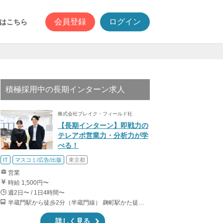
会員登録
ログイン
はこちら
積極採用中の長期インターン求人
株式会社ブレイク・フィールド社
【長期インターン】即戦力の
テレアポ営業力・分析力が学
べる！
IT
マスコミ/広告/出版
東京都
営業
時給 1,500円〜
週2日〜 / 1日4時間〜
半蔵門駅から徒歩2分（半蔵門線） 麹町駅かた徒歩10分（有楽町線）
詳しく見る