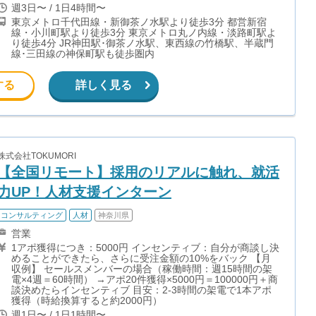
週3日〜 / 1日4時間〜
東京メトロ千代田線・新御茶ノ水駅より徒歩3分 都営新宿
線・小川町駅より徒歩3分 東京メトロ丸ノ内線・淡路町駅よ
り徒歩4分 JR神田駅･御茶ノ水駅、東西線の竹橋駅、半蔵門
線･三田線の神保町駅も徒歩圏内
する
詳しく見る
株式会社TOKUMORI
【全国リモート】採用のリアルに触れ、就活
力UP！人材支援インターン
コンサルティング
人材
神奈川県
営業
1アポ獲得につき：5000円 インセンティブ：自分が商談し決
めることができたら、さらに受注金額の10%をバック 【月
収例】 セールスメンバーの場合（稼働時間：週15時間の架
電×4週＝60時間） →アポ20件獲得×5000円＝100000円＋商
談決めたらインセンティブ 目安：2-3時間の架電で1本アポ
獲得（時給換算すると約2000円）
週1日〜 / 1日1時間〜