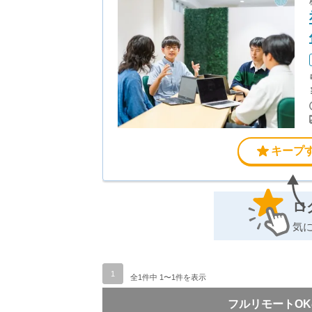
キープ
ロ
気
1
全1件中 1〜1件を表示
フルリモートO