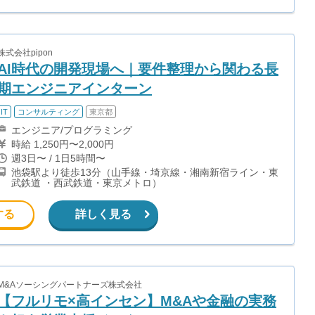
株式会社pipon
AI時代の開発現場へ｜要件整理から関わる長
期エンジニアインターン
IT
コンサルティング
東京都
エンジニア/プログラミング
時給 1,250円〜2,000円
週3日〜 / 1日5時間〜
池袋駅より徒歩13分（山手線・埼京線・湘南新宿ライン・東
武鉄道 ・西武鉄道・東京メトロ）
する
詳しく見る
M&Aソーシングパートナーズ株式会社
【フルリモ×高インセン】M&Aや金融の実務