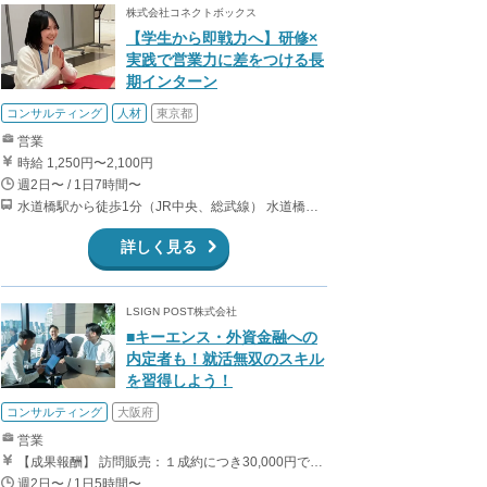
株式会社コネクトボックス
【学生から即戦力へ】研修×
実践で営業力に差をつける長
期インターン
コンサルティング
人材
東京都
営業
時給 1,250円〜2,100円
週2日〜 / 1日7時間〜
水道橋駅から徒歩1分（JR中央、総武線） 水道橋駅から徒歩6分（都営三田線）
詳しく見る
LSIGN POST株式会社
■キーエンス・外資金融への
内定者も！就活無双のスキル
を習得しよう！
コンサルティング
大阪府
営業
【成果報酬】 訪問販売：１成約につき30,000円です。 例えば、光インターネットの成約であれば、平均的に2.5日で1件の契約が見込めます。（12,000円/1日6時間稼働） ＜月収例＞月に100万以上稼ぐ方もいます！ ・月5件成約：150,000円 ・月15件成約：450,000円 ・月30成約：900,000円➕マネジメントインセンティブ300,000円 合計1,200,000円 時給換算で2,000円程度が、平均的なインターン生の報酬となっています。
週2日〜 / 1日5時間〜