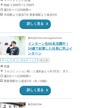
マーケティング/広報
時給 1,500円〜1,700円
週2日〜 / 1日5時間〜
渋谷駅より徒歩7分 表参道駅より徒歩5分
詳しく見る
株式会社GreenEnergyPartners
インターン生60名活躍中！
24歳で起業した社長に学ぶイ
ンターン
サービス
コンサルティング
東京都
営業
フルコミッション制（１成約あたり8-25万） 月５０万以上稼ぐインターン生も多数います！ ■収入例 ○入社１ヶ月目（明治大学2年生） 役職：アポインター 月間１契約×８万円＝８万円 ＋交通費 ○入社３ヶ月目（東京大学２年生） 役職：アポインター（ランク：ブロンズ） 月間３契約×10万円＝30万円 ＋交通費 ○入社６ヶ月目（早稲田大学３年生） 役職：アポインター（ランク：シルバー） 月間５契約×12万円＝60万円 ＋交通費 ○入社15ヶ月目（慶應大学３年生） 役職：クローザー 月間３契約×25万＝75万円 ＋交通費
週2日〜 / 1日6時間〜
西新宿駅から徒歩1分（丸ノ内線）
詳しく見る
株式会社Ollo