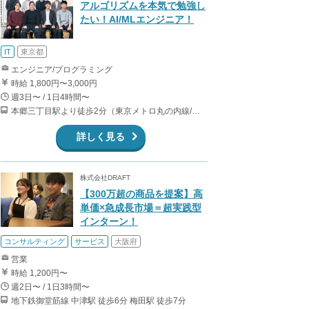
アルゴリズムを本気で勉強し
たい！AI/MLエンジニア！
IT
東京都
エンジニア/プログラミング
時給 1,800円〜3,000円
週3日〜 / 1日4時間〜
本郷三丁目駅より徒歩2分（東京メトロ丸の内線/都営地下鉄大江戸線）
詳しく見る
株式会社DRAFT
【300万超の商品を提案】高
単価×急成長市場＝超実践型
インターン！
コンサルティング
サービス
大阪府
営業
時給 1,200円〜
週2日〜 / 1日3時間〜
地下鉄御堂筋線 中津駅 徒歩6分 梅田駅 徒歩7分