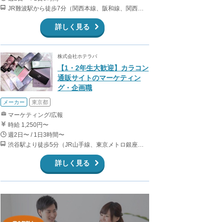
JR難波駅から徒歩7分（関西本線、阪和線、関西空港線） 大阪難波駅から徒歩13分（近鉄奈良線、阪神なんば線） 桜川駅から徒歩4分（大阪メトロ千日前線、阪神なんば線）
詳しく見る
株式会社ホテラバ
【1・2年生大歓迎】カラコン
通販サイトのマーケティン
グ・企画職
メーカー
東京都
マーケティング/広報
時給 1,250円〜
週2日〜 / 1日3時間〜
渋谷駅より徒歩5分（JR山手線、東京メトロ銀座・半蔵門・副都心線）
詳しく見る