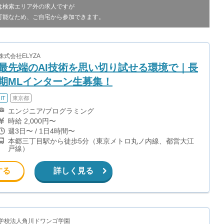
は検索エリア外の求人ですが
可能なため、ご自宅から参加できます。
株式会社ELYZA
最先端のAI技術を思い切り試せる環境で｜長
期MLインターン生募集！
IT
東京都
エンジニア/プログラミング
時給 2,000円〜
週3日〜 / 1日4時間〜
本郷三丁目駅から徒歩5分（東京メトロ丸ノ内線、都営大江
戸線）
する
詳しく見る
学校法人角川ドワンゴ学園