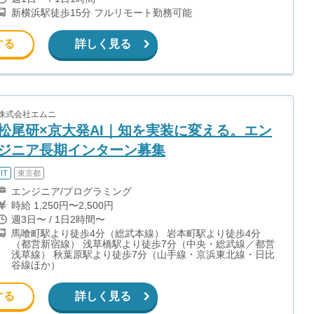
新横浜駅徒歩15分 フルリモート勤務可能
する
詳しく見る
株式会社エムニ
松尾研×京大発AI｜知を実装に変える。エン
ジニア長期インターン募集
IT
東京都
エンジニア/プログラミング
時給 1,250円〜2,500円
週3日〜 / 1日2時間〜
馬喰町駅より徒歩4分（総武本線） 岩本町駅より徒歩4分
（都営新宿線） 浅草橋駅より徒歩7分（中央・総武線／都営
浅草線） 秋葉原駅より徒歩7分（山手線・京浜東北線・日比
谷線ほか）
する
詳しく見る