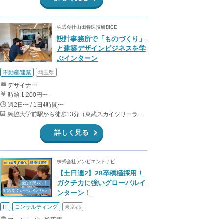
株式会社山田特殊技研DICE
設計事務所で「ものづくり」
と建築デザインビジネスを学
ぶインターン
不動産/建築
埼玉県
デザイナー
時給 1,200円〜
週2日〜 / 1日4時間〜
獨協大学前駅から徒歩13分（東武スカイツリーライン、東武伊勢崎線、東武日光線、鬼怒川線）
詳しく見る
株式会社アンビエントナビ
【土日週2】28卒積極採用！
ガクチカに強いグローバルイ
ンターン！
IT
コンサルティング
東京都