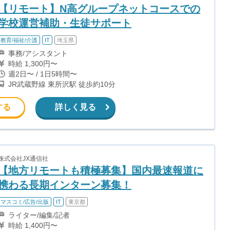
【リモート】N高グループネットコースでの
学校運営補助・生徒サポート
教育/福祉/介護
IT
埼玉県
事務/アシスタント
時給 1,300円〜
週2日〜 / 1日5時間〜
JR武蔵野線 東所沢駅 徒歩約10分
する
詳しく見る
株式会社JX通信社
【地方リモートも積極募集】国内最速報道に
携わる長期インターン募集！
マスコミ/広告/出版
IT
東京都
ライター/編集/記者
時給 1,400円〜