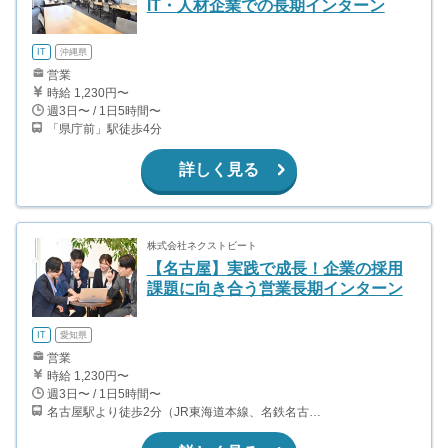
IT・人材企業での長期インターン
IT
沖縄県
営業
時給 1,230円〜
週3日〜 / 1日5時間〜
「県庁前」駅徒歩4分
詳しく見る
株式会社ネクストビート
【名古屋】実践で成長！企業の採用
課題に向き合う営業長期インターン
IT
愛知県
営業
時給 1,230円〜
週3日〜 / 1日5時間〜
名古屋駅より徒歩2分（JR東海道本線、名鉄名古屋本線他）