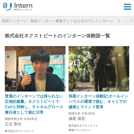
長期インターン・有給インターン募集サイトならゼロワンインターン
インタ
株式会社ネクストビートのインターン体験談一覧
普通のインターンでは得られない
長期インターン体験記:オールイン
圧倒的裁量。ネクストビートで
ハウスの環境で挑む、キャリアの
CxOと対峙し、チャネルグロース
越境とマインド変革
責任者として挑む日常
琉球大学 大学4年生
瀬尾 海世
関西学院大学 大学4年生
正法 聖矢
株式会社ネクストビート
事務/アシスタント
株式会社ネクストビート