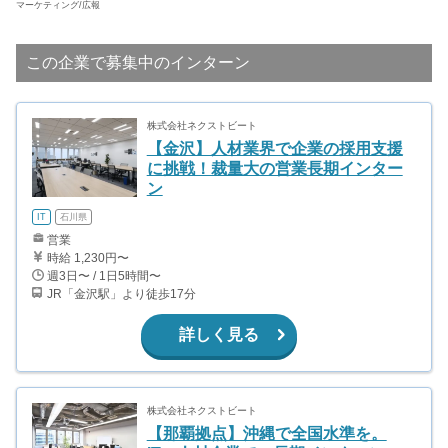
マーケティング/広報
この企業で募集中のインターン
株式会社ネクストビート
【金沢】人材業界で企業の採用支援
に挑戦！裁量大の営業長期インター
ン
IT
石川県
営業
時給 1,230円〜
週3日〜 / 1日5時間〜
JR「金沢駅」より徒歩17分
詳しく見る
株式会社ネクストビート
【那覇拠点】沖縄で全国水準を。