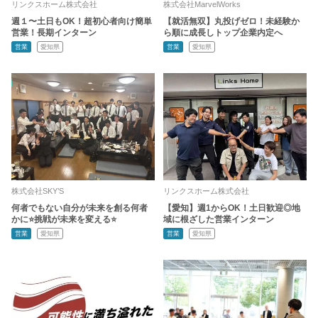
リンクスホーム株式会社
株式会社MarvelWorks
週１〜土日もOK！超初心者向け簡単
【就活無双】丸投げゼロ！未経験か
営業！長期インターン
ら順に成長しトップ企業内定へ
営業
愛知県
営業
愛知県
株式会社SKY’S
リンクスホーム株式会社
何者でもない自分が未来を創る何者
【愛知】週1からOK！土日歓迎◎地
かに⭐️挑戦が未来を変える⭐️
域に根ざした営業インターン
営業
愛知県
営業
愛知県