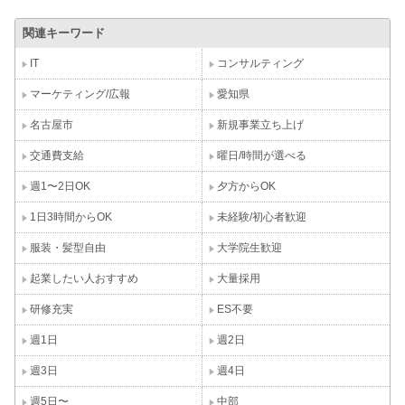
関連キーワード
IT
コンサルティング
マーケティング/広報
愛知県
名古屋市
新規事業立ち上げ
交通費支給
曜日/時間が選べる
週1〜2日OK
夕方からOK
1日3時間からOK
未経験/初心者歓迎
服装・髪型自由
大学院生歓迎
起業したい人おすすめ
大量採用
研修充実
ES不要
週1日
週2日
週3日
週4日
週5日〜
中部