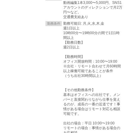
動画編集1本3,000〜5,000円、SNS1
アカウントのディレクションで月2万
円〜など。
交通費支給あり
勤務可能日: 月,火,水,木,金
勤務条件
週1日以上
10時00分〜19時00分の間で1日1時
間以上
【勤務日数】
週2日以上
【勤務時間】
オフィス開放時間：10:00〜19:00
※出社・リモート合わせて月60時間
以上稼働可能であることが条件
（うち出社30時間以上）
【その他勤務条件】
基本はオフィスへの出社です。メン
バーと直接関わりながら仕事を覚え
るのが、成長の一番の近道です！事
情がある場合はリモート対応も相談
可能です。
出社の場合：平日 10:00〜19:00
リモートの場合：事情がある場合の
み応相談