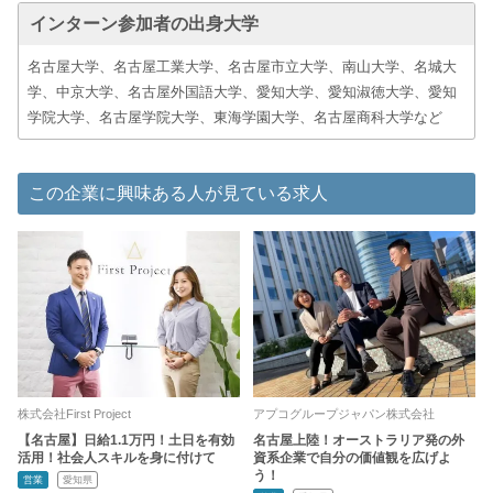
インターン参加者の出身大学
名古屋大学、名古屋工業大学、名古屋市立大学、南山大学、名城大
学、中京大学、名古屋外国語大学、愛知大学、愛知淑徳大学、愛知
学院大学、名古屋学院大学、東海学園大学、名古屋商科大学など
この企業に興味ある人が見ている求人
株式会社First Project
アプコグループジャパン株式会社
【名古屋】日給1.1万円！土日を有効
名古屋上陸！オーストラリア発の外
活用！社会人スキルを身に付けて
資系企業で自分の価値観を広げよ
う！
営業
愛知県