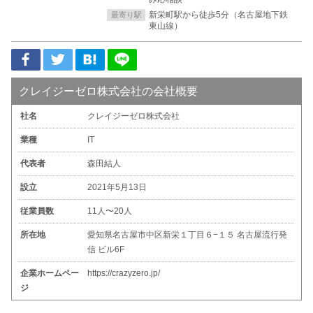
新栄町駅から徒歩5分（名古屋地下鉄
最寄り駅
東山線）
クレイジーゼロ株式会社の会社概要
社名
クレイジーゼロ株式会社
業種
IT
代表者
森田結人
設立
2021年5月13日
従業員数
11人〜20人
所在地
愛知県名古屋市中区新栄１丁目６−１５ 名古屋流行発
信 ビル6F
企業ホームペー
https://crazyzero.jp/
ジ