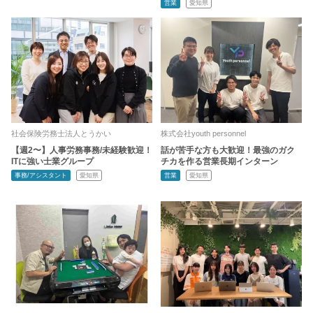
営業
愛知県
社会保険労務士法人とうかい
株式会社youth personnel
【週2〜】人事労務事務/未経験歓迎！
話が苦手な方も大歓迎！最強のガク
ITに強い士業グループ
チカを作る営業長期インターン
事務/アシスタント
愛知県
営業
愛知県