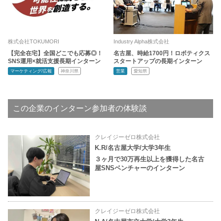
株式会社TOKUMORI
Industry Alpha株式会社
【完全在宅】全国どこでも応募◎！
名古屋、時給1700円！ロボティクス
SNS運用×就活支援長期インターン
スタートアップの長期インターン
マーケティング/広報
神奈川県
営業
愛知県
この企業のインターン参加者の体験談
クレイジーゼロ株式会社
K.R/名古屋大学/大学3年生
３ヶ月で30万再生以上を獲得した名古
屋SNSベンチャーのインターン
クレイジーゼロ株式会社