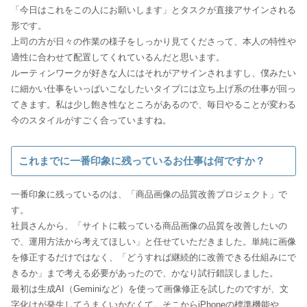
「今日はこれをこの人にお願いします」とタスクが直接アサインされる
形です。
上司の方が日々の作業の様子をしっかり見てくださって、本人の特性や
適性に合わせて配置してくれているんだと思います。
ルーティンワークが好きな人にはそれがアサインされますし、僕みたい
に細かい仕事をいっぱいこなしたいタイプには立ち上げ系の仕事が回っ
てきます。私は少し飽き性なところがあるので、毎日やることが変わる
今のスタイルがすごく合っていますね。
これまでに一番印象に残っているお仕事は何ですか？
一番印象に残っているのは、「商品画像の品質改善プロジェクト」で
す。
社員さんから、「サイトに載っている商品画像の品質を改善したいの
で、運用方法から考えてほしい」と任せていただきました。単純に画像
を修正するだけではなく、「どうすれば継続的に改善できる仕組みにで
きるか」まで考える必要があったので、かなり試行錯誤しました。
最初は生成AI（Geminiなど）を使って画像修正を試したのですが、文
字化けが発生してうまくいかなくて。そこからiPhoneの標準機能や