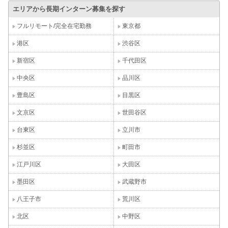
エリアから長期インターン募集を探す
フルリモート/完全在宅勤務
東京都
港区
渋谷区
新宿区
千代田区
中央区
品川区
豊島区
目黒区
文京区
世田谷区
台東区
立川市
杉並区
町田市
江戸川区
大田区
墨田区
武蔵野市
八王子市
荒川区
北区
中野区