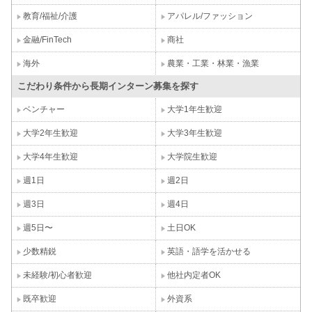
教育/福祉/介護
アパレル/ファッション
金融/FinTech
商社
海外
農業・工業・林業・漁業
こだわり条件から長期インターン募集を探す
ベンチャー
大学1年生歓迎
大学2年生歓迎
大学3年生歓迎
大学4年生歓迎
大学院生歓迎
週1日
週2日
週3日
週4日
週5日〜
土日OK
少数精鋭
英語・語学を活かせる
未経験/初心者歓迎
他社内定者OK
既卒歓迎
外資系