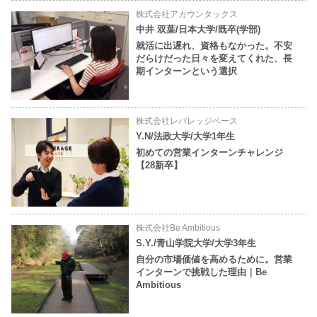
株式会社アカウンタックス
中井 双葉/日本大学/既卒(学部)
就活に出遅れ、資格もなかった。不安
だらけだった日々を変えてくれた、長
期インターンという選択
株式会社レバレッジベース
Y.N/法政大学/大学1年生
初めての営業インターンチャレンジ
【28新卒】
株式会社Be Ambitious
S.Y./青山学院大学/大学3年生
自分の市場価値を高めるために。営業
インターンで挑戦した理由｜Be
Ambitious