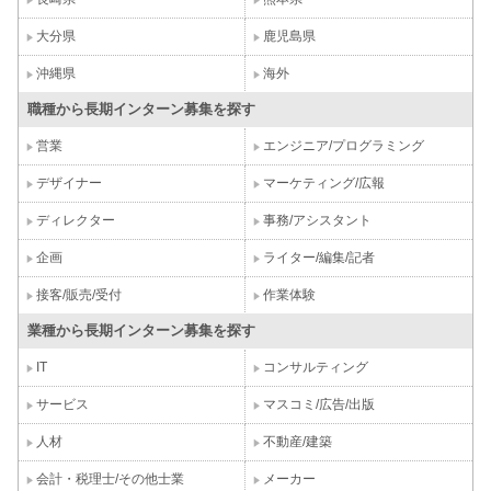
大分県
鹿児島県
沖縄県
海外
職種から長期インターン募集を探す
営業
エンジニア/プログラミング
デザイナー
マーケティング/広報
ディレクター
事務/アシスタント
企画
ライター/編集/記者
接客/販売/受付
作業体験
業種から長期インターン募集を探す
IT
コンサルティング
サービス
マスコミ/広告/出版
人材
不動産/建築
会計・税理士/その他士業
メーカー