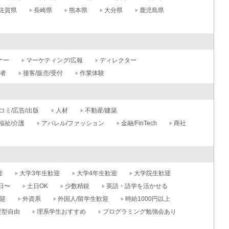
佐賀県
長崎県
熊本県
大分県
鹿児島県
ナー
マーケティング/広報
ディレクター
記者
接客/販売/受付
作業体験
コミ/広告/出版
人材
不動産/建築
福祉/介護
アパレル/ファッション
金融/FinTech
商社
迎
大学3年生歓迎
大学4年生歓迎
大学院生歓迎
日〜
土日OK
少数精鋭
英語・語学を活かせる
迎
外資系
外国人/留学生歓迎
時給1000円以上
髪型自由
理系学生おすすめ
プログラミング勉強会あり