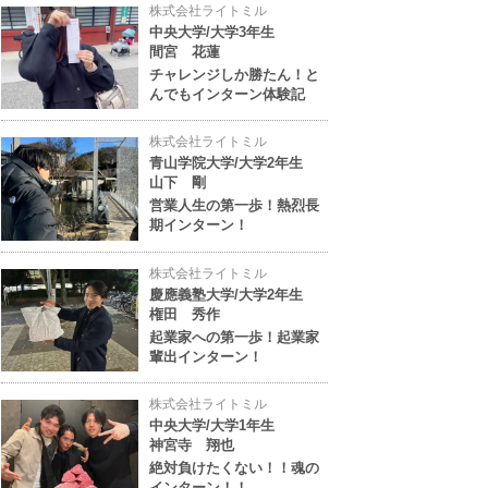
株式会社ライトミル
中央大学/大学3年生
間宮 花蓮
チャレンジしか勝たん！と
んでもインターン体験記
株式会社ライトミル
青山学院大学/大学2年生
山下 剛
営業人生の第一歩！熱烈長
期インターン！
株式会社ライトミル
慶應義塾大学/大学2年生
権田 秀作
起業家への第一歩！起業家
輩出インターン！
株式会社ライトミル
中央大学/大学1年生
神宮寺 翔也
絶対負けたくない！！魂の
インターン！！