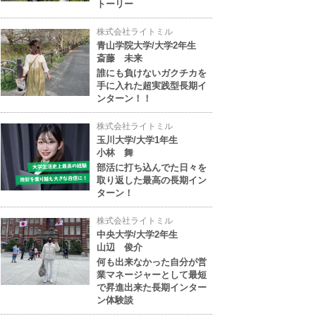
トーリー
株式会社ライトミル
青山学院大学/大学2年生
斎藤 未来
誰にも負けないガクチカを
手に入れた超実践型長期イ
ンターン！！
株式会社ライトミル
玉川大学/大学1年生
小林 舞
部活に打ち込んでた日々を
取り返した最高の長期イン
ターン！
株式会社ライトミル
中央大学/大学2年生
山辺 俊介
何も出来なかった自分が営
業マネージャーとして最短
で昇進出来た長期インター
ン体験談