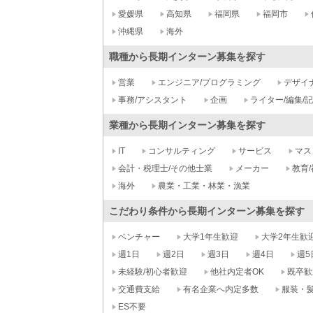
愛媛県
高知県
福岡県
福岡市
沖縄県
海外
職種から長期インターン募集を探す
営業
エンジニア/プログラミング
デザイ
事務/アシスタント
企画
ライター/編集/
業種から長期インターン募集を探す
IT
コンサルティング
サービス
マス
会計・税理士/その他士業
メーカー
教育/
海外
農業・工業・林業・漁業
こだわり条件から長期インターン募集を探す
ベンチャー
大学1年生歓迎
大学2年生歓
週1日
週2日
週3日
週4日
週5
未経験/初心者歓迎
他社内定者OK
既卒歓
交通費支給
有名企業へ内定多数
服装・
ES不要