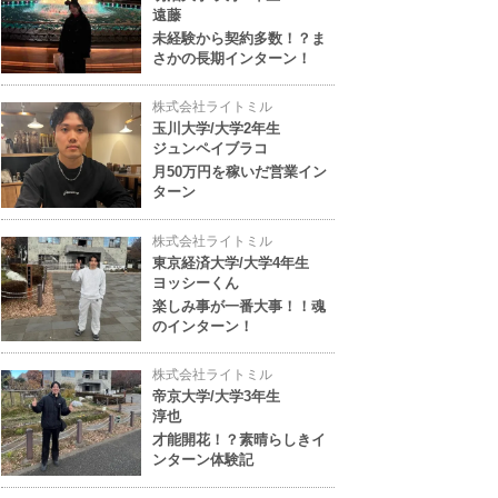
遠藤
未経験から契約多数！？ま
さかの長期インターン！
株式会社ライトミル
玉川大学/大学2年生
ジュンペイブラコ
月50万円を稼いだ営業イン
ターン
株式会社ライトミル
東京経済大学/大学4年生
ヨッシーくん
楽しみ事が一番大事！！魂
のインターン！
株式会社ライトミル
帝京大学/大学3年生
淳也
才能開花！？素晴らしきイ
ンターン体験記