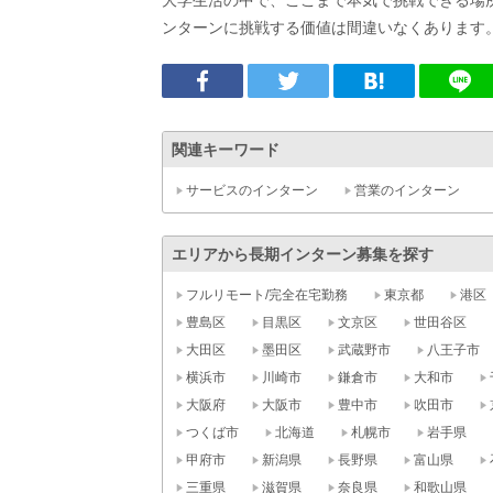
大学生活の中で、ここまで本気で挑戦できる場
ンターンに挑戦する価値は間違いなくあります
関連キーワード
サービスのインターン
営業のインターン
エリアから長期インターン募集を探す
フルリモート/完全在宅勤務
東京都
港区
豊島区
目黒区
文京区
世田谷区
大田区
墨田区
武蔵野市
八王子市
横浜市
川崎市
鎌倉市
大和市
大阪府
大阪市
豊中市
吹田市
つくば市
北海道
札幌市
岩手県
甲府市
新潟県
長野県
富山県
三重県
滋賀県
奈良県
和歌山県