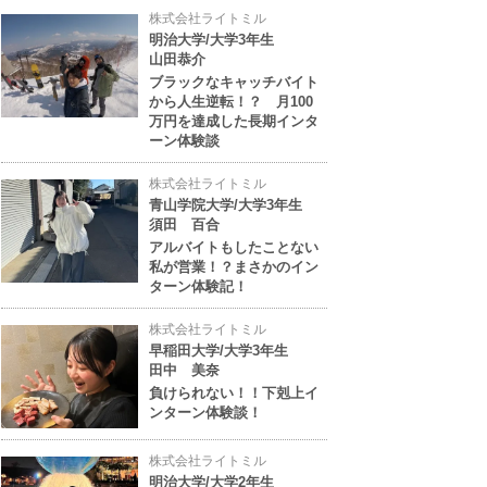
株式会社ライトミル
明治大学/大学3年生
山田恭介
ブラックなキャッチバイト
から人生逆転！？ 月100
万円を達成した長期インタ
ーン体験談
株式会社ライトミル
青山学院大学/大学3年生
須田 百合
アルバイトもしたことない
私が営業！？まさかのイン
ターン体験記！
株式会社ライトミル
早稲田大学/大学3年生
田中 美奈
負けられない！！下剋上イ
ンターン体験談！
株式会社ライトミル
明治大学/大学2年生