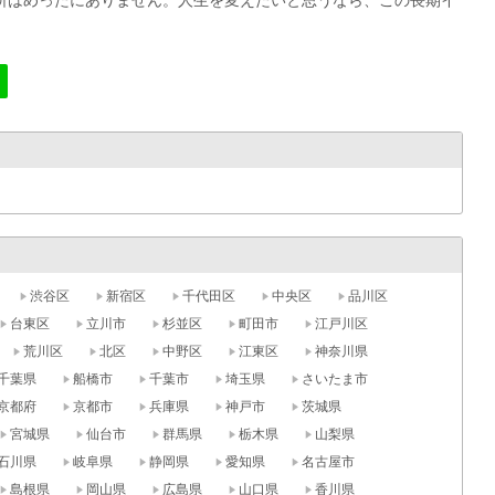
所はめったにありません。人生を変えたいと思うなら、この長期イ
。
渋谷区
新宿区
千代田区
中央区
品川区
台東区
立川市
杉並区
町田市
江戸川区
荒川区
北区
中野区
江東区
神奈川県
千葉県
船橋市
千葉市
埼玉県
さいたま市
京都府
京都市
兵庫県
神戸市
茨城県
宮城県
仙台市
群馬県
栃木県
山梨県
石川県
岐阜県
静岡県
愛知県
名古屋市
島根県
岡山県
広島県
山口県
香川県