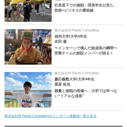
社長直下での挑戦：理系学生が見た、
技術×ビジネスの最前線
株式会社M Plants Consulting
信州大学/大学4年生
吉田 蓮
〜インターンで掴んだ急成長の瞬間〜
営業チームの創設メンバーが語る！
株式会社M Plants Consulting
慶応義塾大学/大学4年生
栗原 拓也
裁量と挑戦の現場へ：大学では学べな
い“リアルな成長”
株式会社M Plants Consultingのインターン体験談一覧を見る