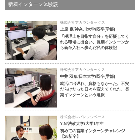
新着インターン体験談
株式会社アカウンタックス
上原 慶/神奈川大学/既卒(学部)
「税理士を目指す自分」を応援してく
れる職場に出会い、長期インターンか
ら新卒入社へ歩んだ私の体験記
株式会社アカウンタックス
中井 双葉/日本大学/既卒(学部)
就活に出遅れ、資格もなかった。不安
だらけだった日々を変えてくれた、長
期インターンという選択
株式会社レバレッジベース
Y.N/法政大学/大学1年生
初めての営業インターンチャレンジ
【28新卒】