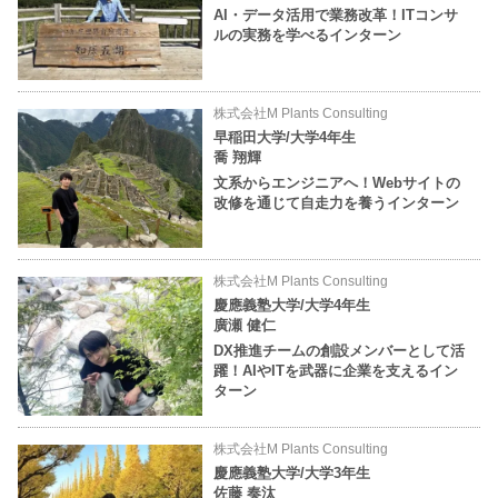
AI・データ活用で業務改革！ITコンサ
ルの実務を学べるインターン
株式会社M Plants Consulting
早稲田大学/大学4年生
喬 翔輝
文系からエンジニアへ！Webサイトの
改修を通じて自走力を養うインターン
株式会社M Plants Consulting
慶應義塾大学/大学4年生
廣瀬 健仁
DX推進チームの創設メンバーとして活
躍！AIやITを武器に企業を支えるイン
ターン
株式会社M Plants Consulting
慶應義塾大学/大学3年生
佐藤 奏汰