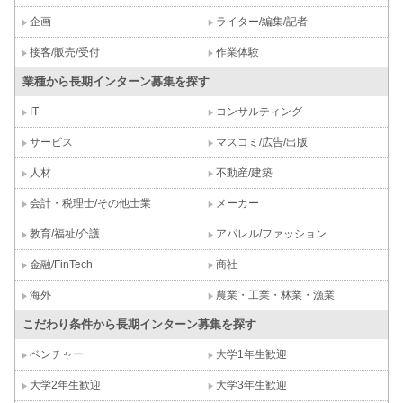
企画
ライター/編集/記者
接客/販売/受付
作業体験
業種から長期インターン募集を探す
IT
コンサルティング
サービス
マスコミ/広告/出版
人材
不動産/建築
会計・税理士/その他士業
メーカー
教育/福祉/介護
アパレル/ファッション
金融/FinTech
商社
海外
農業・工業・林業・漁業
こだわり条件から長期インターン募集を探す
ベンチャー
大学1年生歓迎
大学2年生歓迎
大学3年生歓迎