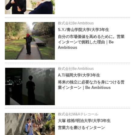
株式会社Be Ambitious
S.Y./青山学院大学/大学3年生
自分の市場価値を高めるために。営業
インターンで挑戦した理由｜Be
Ambitious
株式会社Be Ambitious
A.T/福岡大学/大学3年生
将来の独立に必要な力を身につける営
業インターン｜Be Ambitious
株式会社M&Aテレコール
大塚 椋裕/明治大学/大学3年生
営業力を磨けるインターン