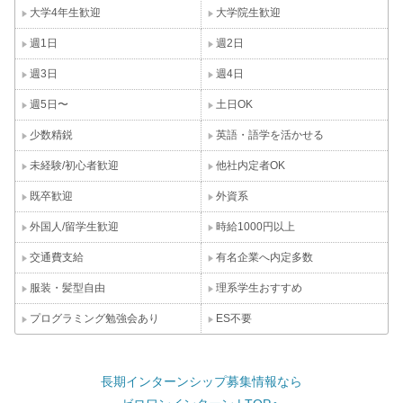
大学4年生歓迎
大学院生歓迎
週1日
週2日
週3日
週4日
週5日〜
土日OK
少数精鋭
英語・語学を活かせる
未経験/初心者歓迎
他社内定者OK
既卒歓迎
外資系
外国人/留学生歓迎
時給1000円以上
交通費支給
有名企業へ内定多数
服装・髪型自由
理系学生おすすめ
プログラミング勉強会あり
ES不要
長期インターンシップ募集情報なら