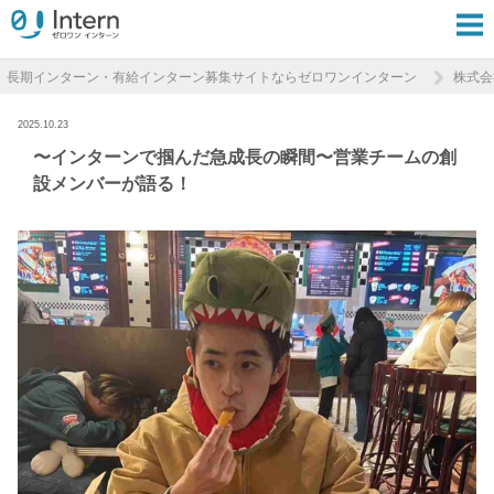
長期インターン・有給インターン募集サイトならゼロワンインターン
株式会社M
2025.10.23
〜インターンで掴んだ急成長の瞬間〜営業チームの創
設メンバーが語る！