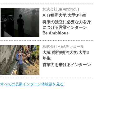
株式会社Be Ambitious
A.T/福岡大学/大学3年生
将来の独立に必要な力を身
につける営業インターン｜
Be Ambitious
株式会社M&Aテレコール
大塚 椋裕/明治大学/大学3
年生
営業力を磨けるインターン
すべての長期インターン体験談を見る