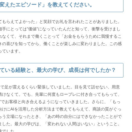
変えたエピソード」を教えてください。
てもらえてよかった」と笑顔でお礼を言われたことがありました。
手にとっては"価値"になっていたんだと知って、衝撃を受けまし
れなくて、それまで働くことって「お金をもらうために我慢するこ
きの喜びを知ってから、働くことが楽しみに変わりました。この感
っています。
ている経験と、最大の学び、成長は何でしたか？
けで足が震えるくらい緊張していました。目を見て話せない、用意
情けなくて。でも、先輩に何度もロープレに付き合ってもらって、
"でお客様と向き合えるようになっていきました。さらに、「もっ
向けにAIを活用した分析方法まで教えてもらえて、商談の質がぐっ
らう立場になったとき、「あの時の自分にはできなかったことがで
ました。最大の学びは、「変われない人間はいない」ということ。
験でした。