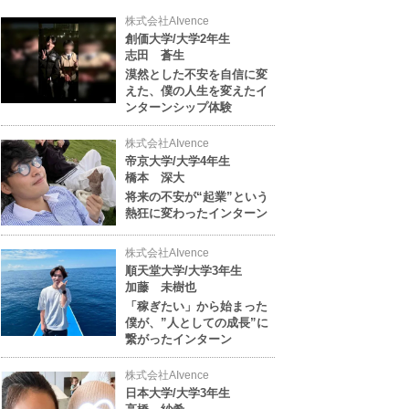
株式会社AIvence
創価大学/大学2年生
志田 蒼生
漠然とした不安を自信に変
えた、僕の人生を変えたイ
ンターンシップ体験
株式会社AIvence
帝京大学/大学4年生
橋本 深大
将来の不安が“起業”という
熱狂に変わったインターン
株式会社AIvence
順天堂大学/大学3年生
加藤 未樹也
「稼ぎたい」から始まった
僕が、”人としての成長”に
繋がったインターン
株式会社AIvence
日本大学/大学3年生