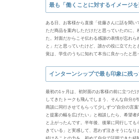
最も「働くことに対するイメージを
ある日、お客様から直接「佐藤さんに話を聞い
ただ商品を案内しただけだと思っていたのに、相
た。対面だからこそ伝わる感謝の表情が忘れら
と」だと思っていたけど、誰かの役に立てたと
覚は、学生のうちに知れて本当に良かったと思
インターンシップで最も印象に残っ
最初の1ヶ月は、初対面のお客様の前に立つだ
してきたトークも飛んでしまう、そんな自分が
商談に同行させてもらって少しずつ"自分の言葉
と提案の幅を広げたい」と相談したら、希望者
と上がったんです。半年後、後輩に同行しても
きている」と実感して、思わず泣きそうになり
続けることの力を、初めて自分で証明できた経