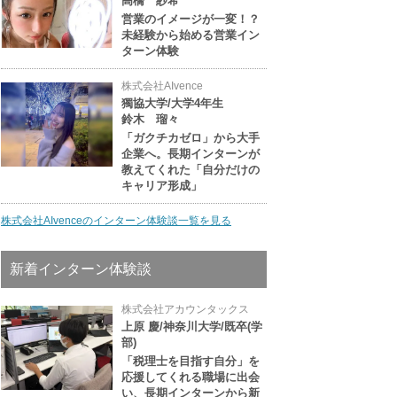
高橋 紗希
営業のイメージが一変！？
未経験から始める営業イン
ターン体験
株式会社AIvence
獨協大学/大学4年生
鈴木 瑠々
「ガクチカゼロ」から大手
企業へ。長期インターンが
教えてくれた「自分だけの
キャリア形成」
株式会社AIvenceのインターン体験談一覧を見る
新着インターン体験談
株式会社アカウンタックス
上原 慶/神奈川大学/既卒(学
部)
「税理士を目指す自分」を
応援してくれる職場に出会
い、長期インターンから新