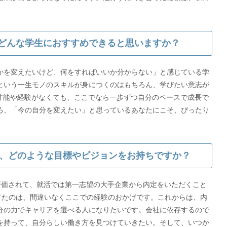
eはどんな学生におすすめできると思いますか？
かを変えたいけど、何をすればいいか分からない」と感じている学
という一生モノのスキルが身につくのはもちろん、学びたい意志が
な才能や経験がなくても、ここでなら一歩ずつ自分のペースで成長で
ろ、「今の自分を変えたい」と思っているあなたにこそ、ぴったり
、どのような目標やビジョンをお持ちですか？
験が評価されて、就活では第一志望の大手企業から内定をいただくこと
てたのは、間違いなくここでの経験のおかげです。これからは、内
分の力でキャリアを選べる人になりたいです。会社に依存するので
を持って、自分らしい働き方を見つけていきたい。そして、いつか