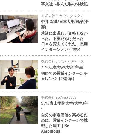
卒入社へ歩んだ私の体験記
株式会社アカウンタックス
中井 双葉/日本大学/既卒(学
部)
就活に出遅れ、資格もなか
った。不安だらけだった
日々を変えてくれた、長期
インターンという選択
株式会社レバレッジベース
Y.N/法政大学/大学1年生
初めての営業インターンチ
ャレンジ【28新卒】
株式会社Be Ambitious
S.Y./青山学院大学/大学3年
生
自分の市場価値を高めるた
めに。営業インターンで挑
戦した理由｜Be
Ambitious