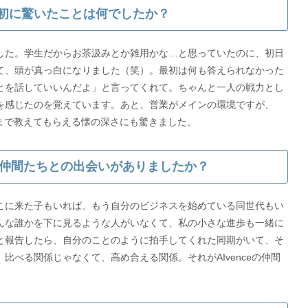
、最初に驚いたことは何でしたか？
した。学生だからお茶汲みとか雑用かな…と思っていたのに、初日
て、頭が真っ白になりました（笑）。最初は何も答えられなかった
とを話していいんだよ」と言ってくれて。ちゃんと一人の戦力とし
を感じたのを覚えています。あと、営業がメインの環境ですが、
まで教えてもらえる懐の深さにも驚きました。
仲間たちとの出会いがありましたか？
こに来た子もいれば、もう自分のビジネスを始めている同世代もい
んな誰かを下に見るような人がいなくて、私の小さな進歩も一緒に
と報告したら、自分のことのように拍手してくれた同期がいて、そ
比べる関係じゃなくて、高め合える関係。それがAIvenceの仲間