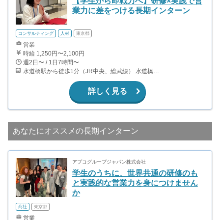
【学生から即戦力へ】研修×実践で営
業力に差をつける長期インターン
コンサルティング
人材
東京都
営業
時給 1,250円〜2,100円
週2日〜 / 1日7時間〜
水道橋駅から徒歩1分（JR中央、総武線） 水道橋駅から徒歩6分（都営三田線）
詳しく見る
あなたにオススメの長期インターン
アプコグループジャパン株式会社
学生のうちに、世界共通の研修のも
と実践的な営業力を身につけません
か
商社
東京都
営業