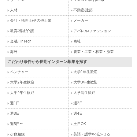
人材
不動産/建築
会計・税理士/その他士業
メーカー
教育/福祉/介護
アパレル/ファッション
金融/FinTech
商社
海外
農業・工業・林業・漁業
こだわり条件から長期インターン募集を探す
ベンチャー
大学1年生歓迎
大学2年生歓迎
大学3年生歓迎
大学4年生歓迎
大学院生歓迎
週1日
週2日
週3日
週4日
週5日〜
土日OK
少数精鋭
英語・語学を活かせる