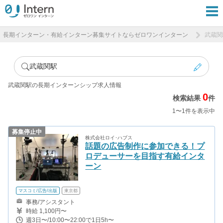
長期インターン・有給インターン募集サイトならゼロワンインターン
武蔵関
武蔵関駅
武蔵関駅の長期インターンシップ求人情報
0
検索結果
件
1〜1件を表示中
募集停止中
株式会社ロイ･ハブス
話題の広告制作に参加できる！プ
ロデューサーを目指す有給インタ
ーン
マスコミ/広告/出版
東京都
事務/アシスタント
時給 1,100円〜
週3日〜/10:00〜22:00で1日5h〜