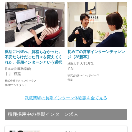
就活に出遅れ、資格もなかった。
初めての営業インターンチャレン
不安だらけだった日々を変えてく
ジ【28新卒】
れた、長期インターンという選択
法政大学 大学1年生
Y.N
日本大学 既卒(学部)
中井 双葉
株式会社レバレッジベース
営業
株式会社アカウンタックス
事務/アシスタント
武蔵関駅の長期インターン体験談を全て見る
積極採用中の長期インターン求人