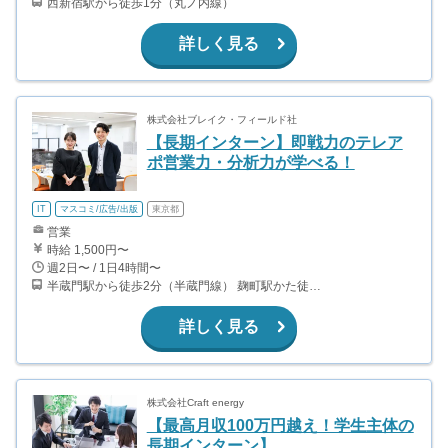
西新宿駅から徒歩1分（丸ノ内線）
詳しく見る
株式会社ブレイク・フィールド社
【長期インターン】即戦力のテレア
ポ営業力・分析力が学べる！
IT
マスコミ/広告/出版
東京都
営業
時給 1,500円〜
週2日〜 / 1日4時間〜
半蔵門駅から徒歩2分（半蔵門線） 麹町駅かた徒歩10分（有楽町線）
詳しく見る
株式会社Craft energy
【最高月収100万円越え！学生主体の
長期インターン】