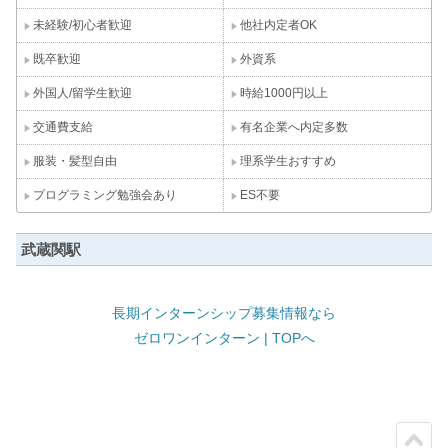
未経験/初心者歓迎
他社内定者OK
既卒歓迎
外資系
外国人/留学生歓迎
時給1000円以上
交通費支給
有名企業へ内定多数
服装・髪型自由
理系学生おすすめ
プログラミング勉強会あり
ES不要
武蔵関駅
長期インターンシップ募集情報なら
ゼロワンインターン | TOPへ