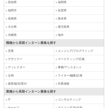
高知県
福岡県
福岡市
佐賀県
長崎県
熊本県
大分県
鹿児島県
沖縄県
海外
職種から長期インターン募集を探す
営業
エンジニア/プログラミング
デザイナー
マーケティング/広報
ディレクター
事務/アシスタント
企画
ライター/編集/記者
接客/販売/受付
作業体験
業種から長期インターン募集を探す
IT
コンサルティング
サービス
マスコミ/広告/出版