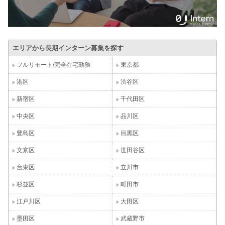
エリアから長期インターン募集を探す
フルリモート/完全在宅勤務
東京都
港区
渋谷区
新宿区
千代田区
中央区
品川区
豊島区
目黒区
文京区
世田谷区
台東区
立川市
杉並区
町田市
江戸川区
大田区
墨田区
武蔵野市