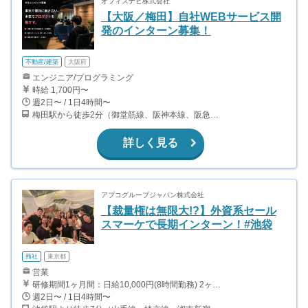
オフィスナビ株式会社
【大阪／梅田】自社WEBサービス開
発のインターン募集！
不動産/建築
大阪府
エンジニア/プログラミング
時給 1,700円〜
週2日〜 / 1日4時間〜
梅田駅から徒歩2分（御堂筋線、阪神本線、阪急京都線 ほか） 東梅田駅から徒歩1分（谷町線） 大阪駅から徒歩3分（大阪環状線、神戸線、宝塚線 ほか） 西梅田駅から徒歩5分（四つ橋線）
詳しく見る
アプコグループジャパン株式会社
【裁量権は無限大!?】外資系セール
スマーケで長期インターン！#池袋
商社
東京都
営業
研修期間1ヶ月間：日給10,000円(8時間勤務) 2ヶ月目以降は、日給からインセンティブの大きい成功報酬型へと切り替えとなります。 1件成約につき約3,000円〜40,000円 ○営業成績に応じてボーナスあり。 ○海外26ヵ国への海外研修あり。 ○組織マネージャーに昇格すると、別途ボーナスあり。
週2日〜 / 1日4時間〜