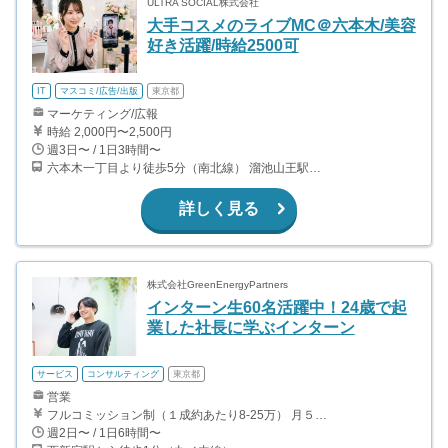
ULTRA SOCIAL株式会社
大手コスメのライブMC＠六本木/美容
好き活躍/時給2500可
IT
マスコミ/広告/出版
東京都
マーケティング/広報
時給 2,000円〜2,500円
週3日〜 / 1日3時間〜
六本木一丁目より徒歩5分（南北線） 溜池山王駅より徒歩10分（銀座線） 六本木駅より徒歩12分（日比谷線）
詳しく見る
株式会社GreenEnergyPartners
インターン生60名活躍中！24歳で起
業した社長に学ぶインターン
サービス
コンサルティング
東京都
営業
フルコミッション制（１成約あたり8-25万） 月５０万以上稼ぐインターン生も多数います！ ■収入例 ○入社１ヶ月目（明治大学2年生） 役職：アポインター 月間１契約×８万円＝８万円 ＋交通費 ○入社３ヶ月目（東京大学２年生） 役職：アポインター（ランク：ブロンズ） 月間３契約×10万円＝30万円 ＋交通費 ○入社６ヶ月目（早稲田大学３年生） 役職：アポインター（ランク：シルバー） 月間５契約×12万円＝60万円 ＋交通費 ○入社15ヶ月目（慶應大学３年生） 役職：クローザー 月間３契約×25万＝75万円 ＋交通費
週2日〜 / 1日6時間〜