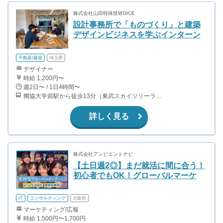
株式会社山田特殊技研DICE
設計事務所で「ものづくり」と建築
デザインビジネスを学ぶインターン
不動産/建築
埼玉県
デザイナー
時給 1,200円〜
週2日〜 / 1日4時間〜
獨協大学前駅から徒歩13分（東武スカイツリーライン、東武伊勢崎線、東武日光線、鬼怒川線）
詳しく見る
株式会社アンビエントナビ
【土日週2◎】まだ就活に間に合う！
初心者でもOK！グローバルマーケ
IT
コンサルティング
大阪府
マーケティング/広報
時給 1,500円〜1,700円