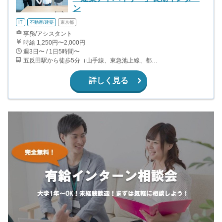
ン
IT
不動産/建築
東京都
事務/アシスタント
時給 1,250円〜2,000円
週3日〜 / 1日5時間〜
五反田駅から徒歩5分（山手線、東急池上線、都営浅草線）
詳しく見る