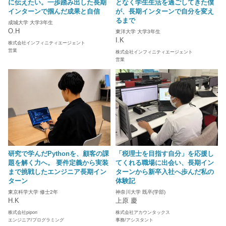
に伝えたい。一歩踏み出した長期
となく学生生活を過ごしてきた僕
インターンで掴んだ成果と自信
が、長期インターンで自分を変え
るまで
成城大学 大学3年生
O.H
東洋大学 大学3年生
I.K
株式会社インフィニティエージェント
営業
株式会社インフィニティエージェント
営業
研究で学んだPythonを、顧客の課
「税理士を目指す自分」を応援し
題を解く力へ。 要件定義から実装
てくれる職場に出会い、長期イン
まで挑戦したエンジニア長期イン
ターンから新卒入社へ歩んだ私の
ターン
体験記
東京科学大学 修士2年
神奈川大学 既卒(学部)
H.K
上原 慶
株式会社pipon
株式会社アカウンタックス
エンジニア/プログラミング
事務/アシスタント