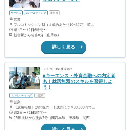
サービス
コンサルティング
東京都
営業
フルコミッション制（１成約あたり10~25万） 時給換算で（2000円〜2500円）程度が目安となります。 月100万を稼ぐ学生多数在籍しています。 ■収入例 〇入社1か月目（早稲田大学2年生） 役職：アポインター 月間1契約×10万円＝10万円 ＋交通費 〇入社3か月目（明治大学2年生） 役職：アポインター 月間2契約×13万円＝26万円 ＋交通費 〇入社6か月目（慶應義塾大学3年生） 役職：アポインター 月間5契約×15万円＝75万円 ＋交通費 〇入社15か月目（東京大学3年生） 役職：クローザー 月間3契約×25万=75万円 ＋交通費 交通費支給あり
週1日〜 / 1日6時間〜
新宿駅から徒歩8分（山手線）
詳しく見る
LSIGN POST株式会社
■キーエンス・外資金融への内定者
も！就活無双のスキルを習得しよ
う！
コンサルティング
大阪府
営業
【成果報酬】 訪問販売：１成約につき30,000円です。 例えば、光インターネットの成約であれば、平均的に2.5日で1件の契約が見込めます。（12,000円/1日6時間稼働） ＜月収例＞月に100万以上稼ぐ方もいます！ ・月5件成約：150,000円 ・月15件成約：450,000円 ・月30成約：900,000円➕マネジメントインセンティブ300,000円 合計1,200,000円 時給換算で2,000円程度が、平均的なインターン生の報酬となっています。
週2日〜 / 1日5時間〜
JR難波駅から徒歩7分（関西本線、阪和線、関西空港線） 大阪難波駅から徒歩13分（近鉄奈良線、阪神なんば線） 桜川駅から徒歩4分（大阪メトロ千日前線、阪神なんば線）
詳しく見る