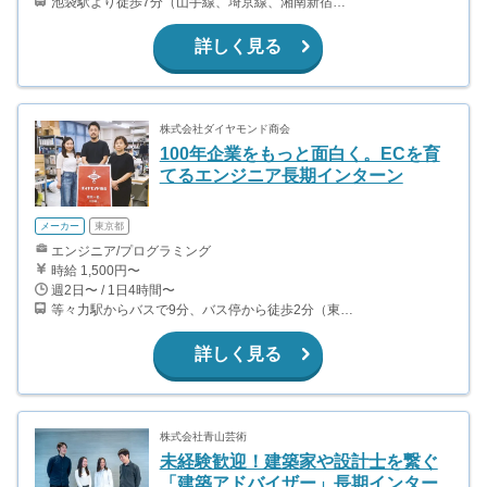
池袋駅より徒歩7分（山手線、埼京線、湘南新宿ライン、丸ノ内線他） 東池袋駅から徒歩8分（有楽町線）
詳しく見る
株式会社ダイヤモンド商会
100年企業をもっと面白く。ECを育
てるエンジニア長期インターン
メーカー
東京都
エンジニア/プログラミング
時給 1,500円〜
週2日〜 / 1日4時間〜
等々力駅からバスで9分、バス停から徒歩2分（東急大井町線）
詳しく見る
株式会社青山芸術
未経験歓迎！建築家や設計士を繋ぐ
「建築アドバイザー」長期インター