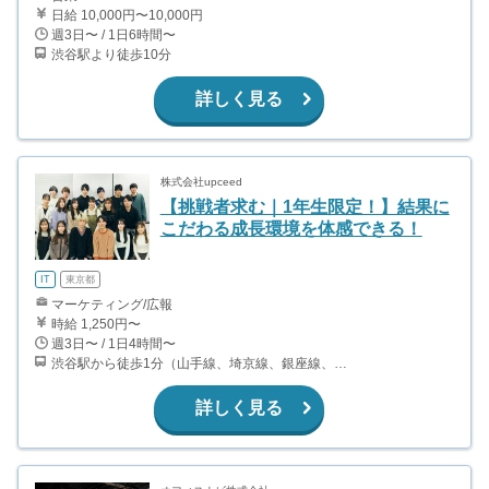
日給 10,000円〜10,000円
週3日〜 / 1日6時間〜
渋谷駅より徒歩10分
詳しく見る
株式会社upceed
【挑戦者求む｜1年生限定！】結果に
こだわる成長環境を体感できる！
IT
東京都
マーケティング/広報
時給 1,250円〜
週3日〜 / 1日4時間〜
渋谷駅から徒歩1分（山手線、埼京線、銀座線、半蔵門線、ほか）
詳しく見る