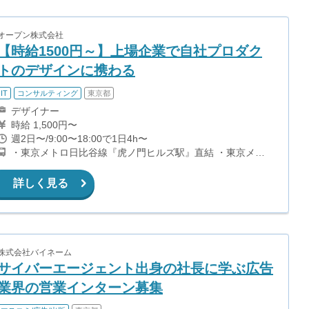
オープン株式会社
【時給1500円～】上場企業で自社プロダク
トのデザインに携わる
IT
コンサルティング
東京都
デザイナー
時給 1,500円〜
週2日〜/9:00〜18:00で1日4h〜
・東京メトロ日比谷線『虎ノ門ヒルズ駅』直結 ・東京メト
ロ銀座線『虎ノ門駅』直結 ・東京メトロ千代田線・丸ノ内
線・日比谷線『霞ヶ関駅』A12出口 ・都営三田線『内幸町
詳しく見る
駅』A3出口 ・JR『新橋駅』
株式会社バイネーム
サイバーエージェント出身の社長に学ぶ広告
業界の営業インターン募集