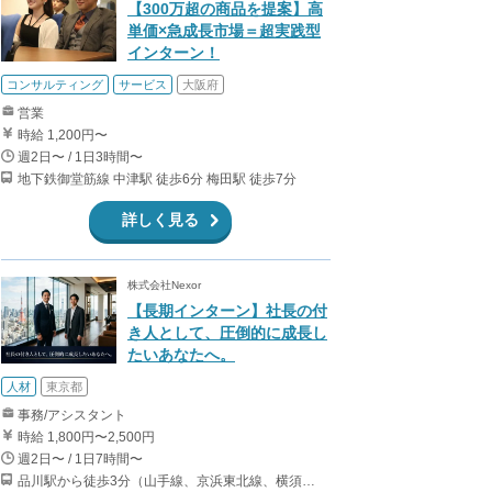
【300万超の商品を提案】高
単価×急成長市場＝超実践型
インターン！
コンサルティング
サービス
大阪府
営業
時給 1,200円〜
週2日〜 / 1日3時間〜
地下鉄御堂筋線 中津駅 徒歩6分 梅田駅 徒歩7分
詳しく見る
株式会社Nexor
【長期インターン】社長の付
き人として、圧倒的に成長し
たいあなたへ。
人材
東京都
事務/アシスタント
時給 1,800円〜2,500円
週2日〜 / 1日7時間〜
品川駅から徒歩3分（山手線、京浜東北線、横須賀線、上野東京ライン、ほか） 上大岡駅～都内の送迎なので、横浜付近在住が望ましいです。