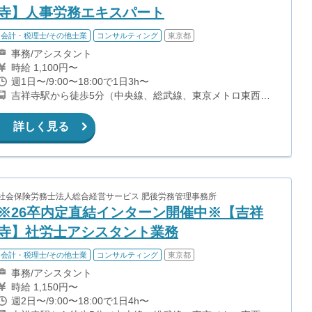
寺】人事労務エキスパート
会計・税理士/その他士業
コンサルティング
東京都
事務/アシスタント
時給 1,100円〜
週1日〜/9:00〜18:00で1日3h〜
吉祥寺駅から徒歩5分（中央線、総武線、東京メトロ東西
線、京王井の頭線）
詳しく見る
社会保険労務士法人総合経営サービス 肥後労務管理事務所
※26卒内定直結インターン開催中※【吉祥
寺】社労士アシスタント業務
会計・税理士/その他士業
コンサルティング
東京都
事務/アシスタント
時給 1,150円〜
週2日〜/9:00〜18:00で1日4h〜