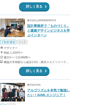
詳しく見る
株式会社山田特殊技研DICE
設計事務所で「ものづくり」
と建築デザインビジネスを学
ぶインターン
不動産/建築
埼玉県
デザイナー
時給 1,200円〜
週2日〜 / 1日4時間〜
獨協大学前駅から徒歩13分（東武スカイツリーライン、東武伊勢崎線、東武日光線、鬼怒川線）
詳しく見る
株式会社Ollo
アルゴリズムを本気で勉強し
たい！AI/MLエンジニア！