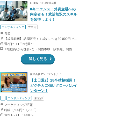
LSIGN POST株式会社
■キーエンス・外資金融への
内定者も！就活無双のスキル
を習得しよう！
コンサルティング
大阪府
営業
【成果報酬】 訪問販売：１成約につき30,000円です。 例えば、光インターネットの成約であれば、平均的に2.5日で1件の契約が見込めます。（12,000円/1日6時間稼働） ＜月収例＞月に100万以上稼ぐ方もいます！ ・月5件成約：150,000円 ・月15件成約：450,000円 ・月30成約：900,000円➕マネジメントインセンティブ300,000円 合計1,200,000円 時給換算で2,000円程度が、平均的なインターン生の報酬となっています。
週2日〜 / 1日5時間〜
JR難波駅から徒歩7分（関西本線、阪和線、関西空港線） 大阪難波駅から徒歩13分（近鉄奈良線、阪神なんば線） 桜川駅から徒歩4分（大阪メトロ千日前線、阪神なんば線）
詳しく見る
株式会社アンビエントナビ
【土日週2】28卒積極採用！
ガクチカに強いグローバルイ
ンターン！
IT
コンサルティング
東京都
マーケティング/広報
時給 1,500円〜1,700円
週2日〜 / 1日5時間〜