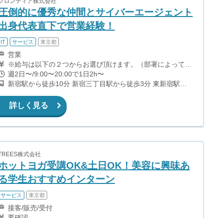
フロンティア株式会社
圧倒的に優秀な仲間とサイバーエージェント
出身代表直下で営業経験！
IT
サービス
東京都
営業
※給与は以下の２つからお選び頂けます。（部署によって異
なる） ◆時給制 ◆完全成功報酬 1契約につき10,000円〜
週2日〜/9:00〜20:00で1日2h〜
30,000円 成果をあげるほど、1契約の単価はアップ。支給上
新宿駅から徒歩10分 新宿三丁目駅から徒歩3分 東新宿駅か
限なし。 １ヶ月で100万円を稼ぐ学生も！ 成長しながら結
ら徒歩5分
果としてお金が付いてきます ※顧問税理士がいるので税金
の心配不要 成果に応じた積極的な昇格制度があり最短1ヶ月
詳しく見る
で昇格も！ 別途インセンティブや年２回の海外旅行等の賞
与あり！ ＜福利厚生＞ 海外支援制度 授業料最大1年分負担
の特別奨学金制度 就職活動支援制度『有名企業とのコネク
ションあり』 会議,出張の交通費支給
TREES株式会社
ホットヨガ受講OK&土日OK！美容に興味あ
る学生おすすめインターン
サービス
東京都
接客/販売/受付
要確認