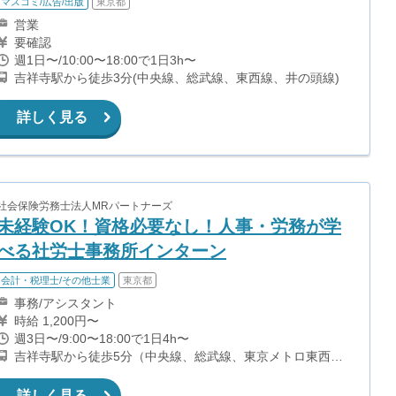
マスコミ/広告/出版
東京都
営業
要確認
週1日〜/10:00〜18:00で1日3h〜
吉祥寺駅から徒歩3分(中央線、総武線、東西線、井の頭線)
詳しく見る
社会保険労務士法人MRパートナーズ
未経験OK！資格必要なし！人事・労務が学
べる社労士事務所インターン
会計・税理士/その他士業
東京都
事務/アシスタント
時給 1,200円〜
週3日〜/9:00〜18:00で1日4h〜
吉祥寺駅から徒歩5分（中央線、総武線、東京メトロ東西
線、京王井の頭線）
詳しく見る