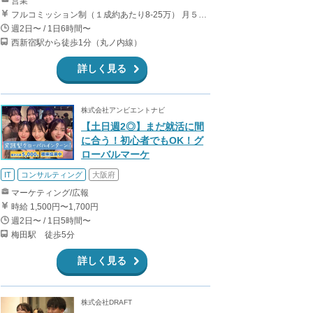
営業
フルコミッション制（１成約あたり8-25万） 月５０万以上稼ぐインターン生も多数います！ ■収入例 ○入社１ヶ月目（明治大学2年生） 役職：アポインター 月間１契約×８万円＝８万円 ＋交通費 ○入社３ヶ月目（東京大学２年生） 役職：アポインター（ランク：ブロンズ） 月間３契約×10万円＝30万円 ＋交通費 ○入社６ヶ月目（早稲田大学３年生） 役職：アポインター（ランク：シルバー） 月間５契約×12万円＝60万円 ＋交通費 ○入社15ヶ月目（慶應大学３年生） 役職：クローザー 月間３契約×25万＝75万円 ＋交通費
週2日〜 / 1日6時間〜
西新宿駅から徒歩1分（丸ノ内線）
詳しく見る
株式会社アンビエントナビ
【土日週2◎】まだ就活に間
に合う！初心者でもOK！グ
ローバルマーケ
IT
コンサルティング
大阪府
マーケティング/広報
時給 1,500円〜1,700円
週2日〜 / 1日5時間〜
梅田駅 徒歩5分
詳しく見る
株式会社DRAFT