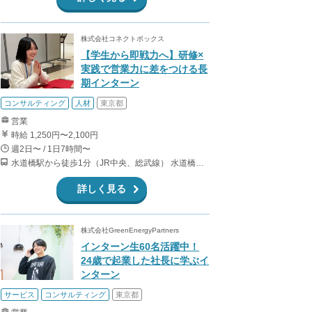
株式会社コネクトボックス
【学生から即戦力へ】研修×
実践で営業力に差をつける長
期インターン
コンサルティング
人材
東京都
営業
時給 1,250円〜2,100円
週2日〜 / 1日7時間〜
水道橋駅から徒歩1分（JR中央、総武線） 水道橋駅から徒歩6分（都営三田線）
詳しく見る
株式会社GreenEnergyPartners
インターン生60名活躍中！
24歳で起業した社長に学ぶイ
ンターン
サービス
コンサルティング
東京都