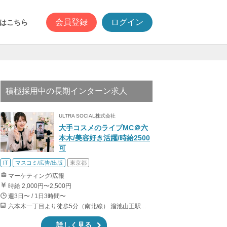
会員登録
ログイン
はこちら
積極採用中の長期インターン求人
ULTRA SOCIAL株式会社
大手コスメのライブMC＠六
本木/美容好き活躍/時給2500
可
IT
マスコミ/広告/出版
東京都
マーケティング/広報
時給 2,000円〜2,500円
週3日〜 / 1日3時間〜
六本木一丁目より徒歩5分（南北線） 溜池山王駅より徒歩10分（銀座線） 六本木駅より徒歩12分（日比谷線）
詳しく見る