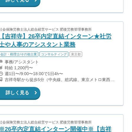
社会保険労務士法人総合経営サービス 肥後労務管理事務所
【吉祥寺】26卒内定直結インターン★社労
士や人事のアシスタント業務
会計・税理士/その他士業
コンサルティング
東京都
事務/アシスタント
時給 1,200円〜
週1日〜/9:00〜18:00で1日4h〜
吉祥寺駅から徒歩5分（中央線、総武線、東京メトロ東西
線、京王井の頭線）
詳しく見る
社会保険労務士法人総合経営サービス 肥後労務管理事務所
※26卒内定直結インターン開催中※【吉祥