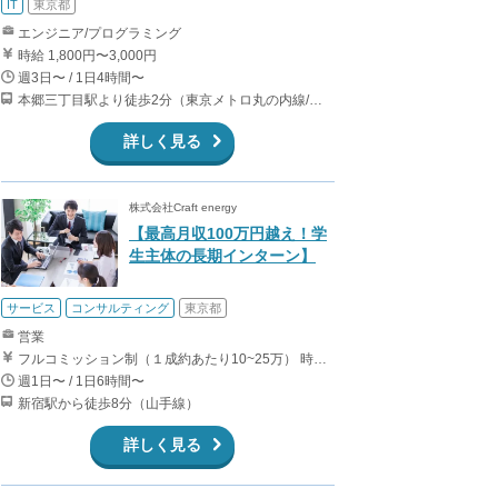
IT
東京都
エンジニア/プログラミング
時給 1,800円〜3,000円
週3日〜 / 1日4時間〜
本郷三丁目駅より徒歩2分（東京メトロ丸の内線/都営地下鉄大江戸線）
詳しく見る
株式会社Craft energy
【最高月収100万円越え！学
生主体の長期インターン】
サービス
コンサルティング
東京都
営業
フルコミッション制（１成約あたり10~25万） 時給換算で（2000円〜2500円）程度が目安となります。 月100万を稼ぐ学生多数在籍しています。 ■収入例 〇入社1か月目（早稲田大学2年生） 役職：アポインター 月間1契約×10万円＝10万円 ＋交通費 〇入社3か月目（明治大学2年生） 役職：アポインター 月間2契約×13万円＝26万円 ＋交通費 〇入社6か月目（慶應義塾大学3年生） 役職：アポインター 月間5契約×15万円＝75万円 ＋交通費 〇入社15か月目（東京大学3年生） 役職：クローザー 月間3契約×25万=75万円 ＋交通費 交通費支給あり
週1日〜 / 1日6時間〜
新宿駅から徒歩8分（山手線）
詳しく見る