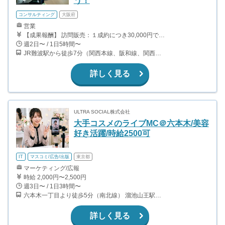
う！
コンサルティング
大阪府
営業
【成果報酬】 訪問販売：１成約につき30,000円です。 例えば、光インターネットの成約であれば、平均的に2.5日で1件の契約が見込めます。（12,000円/1日6時間稼働） ＜月収例＞月に100万以上稼ぐ方もいます！ ・月5件成約：150,000円 ・月15件成約：450,000円 ・月30成約：900,000円➕マネジメントインセンティブ300,000円 合計1,200,000円 時給換算で2,000円程度が、平均的なインターン生の報酬となっています。
週2日〜 / 1日5時間〜
JR難波駅から徒歩7分（関西本線、阪和線、関西空港線） 大阪難波駅から徒歩13分（近鉄奈良線、阪神なんば線） 桜川駅から徒歩4分（大阪メトロ千日前線、阪神なんば線）
詳しく見る
ULTRA SOCIAL株式会社
大手コスメのライブMC＠六本木/美容
好き活躍/時給2500可
IT
マスコミ/広告/出版
東京都
マーケティング/広報
時給 2,000円〜2,500円
週3日〜 / 1日3時間〜
六本木一丁目より徒歩5分（南北線） 溜池山王駅より徒歩10分（銀座線） 六本木駅より徒歩12分（日比谷線）
詳しく見る