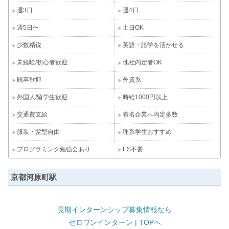
週3日
週4日
週5日〜
土日OK
少数精鋭
英語・語学を活かせる
未経験/初心者歓迎
他社内定者OK
既卒歓迎
外資系
外国人/留学生歓迎
時給1000円以上
交通費支給
有名企業へ内定多数
服装・髪型自由
理系学生おすすめ
プログラミング勉強会あり
ES不要
京都河原町駅
長期インターンシップ募集情報なら
ゼロワンインターン | TOPへ