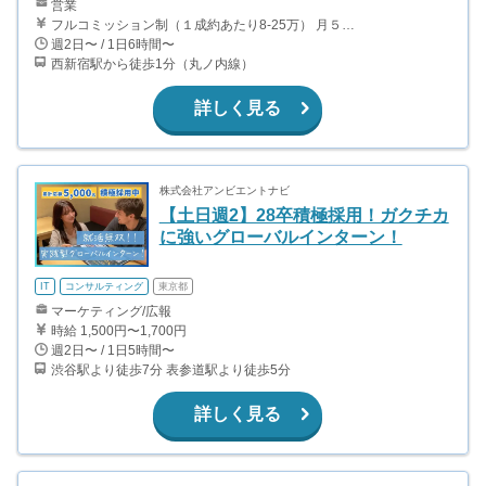
営業
フルコミッション制（１成約あたり8-25万） 月５０万以上稼ぐインターン生も多数います！ ■収入例 ○入社１ヶ月目（明治大学2年生） 役職：アポインター 月間１契約×８万円＝８万円 ＋交通費 ○入社３ヶ月目（東京大学２年生） 役職：アポインター（ランク：ブロンズ） 月間３契約×10万円＝30万円 ＋交通費 ○入社６ヶ月目（早稲田大学３年生） 役職：アポインター（ランク：シルバー） 月間５契約×12万円＝60万円 ＋交通費 ○入社15ヶ月目（慶應大学３年生） 役職：クローザー 月間３契約×25万＝75万円 ＋交通費
週2日〜 / 1日6時間〜
西新宿駅から徒歩1分（丸ノ内線）
詳しく見る
株式会社アンビエントナビ
【土日週2】28卒積極採用！ガクチカ
に強いグローバルインターン！
IT
コンサルティング
東京都
マーケティング/広報
時給 1,500円〜1,700円
週2日〜 / 1日5時間〜
渋谷駅より徒歩7分 表参道駅より徒歩5分
詳しく見る