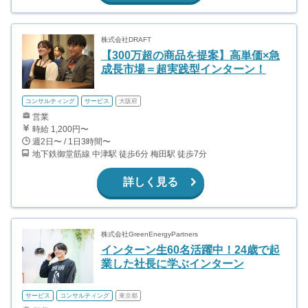
株式会社DRAFT
【300万超の商品を提案】高単価×急
成長市場＝超実践型インターン！
コンサルティング
サービス
大阪府
営業
時給 1,200円〜
週2日〜 / 1日3時間〜
地下鉄御堂筋線 中津駅 徒歩6分 梅田駅 徒歩7分
詳しく見る
株式会社GreenEnergyPartners
インターン生60名活躍中！24歳で起
業した社長に学ぶインターン
サービス
コンサルティング
東京都