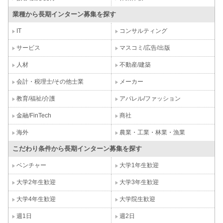
業種から長期インターン募集を探す
IT
コンサルティング
サービス
マスコミ/広告/出版
人材
不動産/建築
会計・税理士/その他士業
メーカー
教育/福祉/介護
アパレル/ファッション
金融/FinTech
商社
海外
農業・工業・林業・漁業
こだわり条件から長期インターン募集を探す
ベンチャー
大学1年生歓迎
大学2年生歓迎
大学3年生歓迎
大学4年生歓迎
大学院生歓迎
週1日
週2日