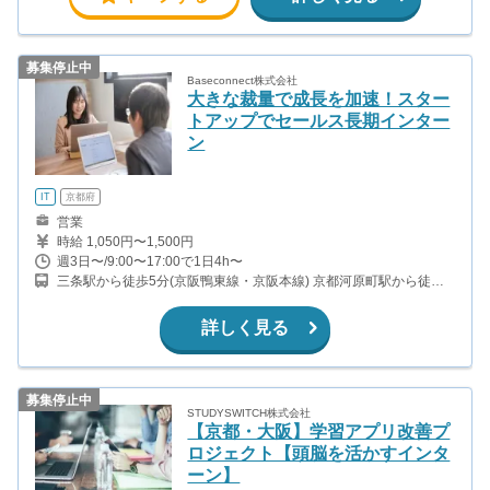
募集停止中
Baseconnect株式会社
大きな裁量で成長を加速！スター
トアップでセールス長期インター
ン
IT
京都府
営業
時給 1,050円〜1,500円
週3日〜/9:00〜17:00で1日4h〜
三条駅から徒歩5分(京阪鴨東線・京阪本線) 京都河原町駅から徒歩5
分(阪急京都本線)
詳しく見る
募集停止中
STUDYSWITCH株式会社
【京都・大阪】学習アプリ改善プ
ロジェクト【頭脳を活かすインタ
ーン】