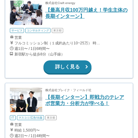
株式会社Craft energy
【最高月収100万円越え！学生主体の
長期インターン】
サービス
コンサルティング
東京都
営業
フルコミッション制（１成約あたり10~25万） 時給換算で（2000円〜2500円）程度が目安となります。 月100万を稼ぐ学生多数在籍しています。 ■収入例 〇入社1か月目（早稲田大学2年生） 役職：アポインター 月間1契約×10万円＝10万円 ＋交通費 〇入社3か月目（明治大学2年生） 役職：アポインター 月間2契約×13万円＝26万円 ＋交通費 〇入社6か月目（慶應義塾大学3年生） 役職：アポインター 月間5契約×15万円＝75万円 ＋交通費 〇入社15か月目（東京大学3年生） 役職：クローザー 月間3契約×25万=75万円 ＋交通費 交通費支給あり
週1日〜 / 1日6時間〜
新宿駅から徒歩8分（山手線）
詳しく見る
株式会社ブレイク・フィールド社
【長期インターン】即戦力のテレア
ポ営業力・分析力が学べる！
IT
マスコミ/広告/出版
東京都
営業
時給 1,500円〜
週2日〜 / 1日4時間〜