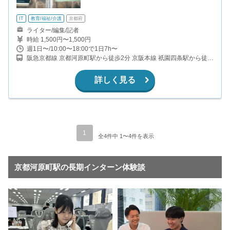
IT
教育/福祉/介護
京都府
ライター/編集/記者
時給 1,500円〜1,500円
週1日〜/10:00〜18:00で1日7h〜
阪急京都線 京都河原町駅から徒歩2分 京阪本線 祇園四条駅から徒歩
8分 ※本社は東京都新宿区3-4-8にありますが、京都でのオフサイト
業務の際は上記のシェアオフィスを使用しています
詳しく見る
1
全4件中 1〜4件を表示
京都河原町駅の長期インターン体験談