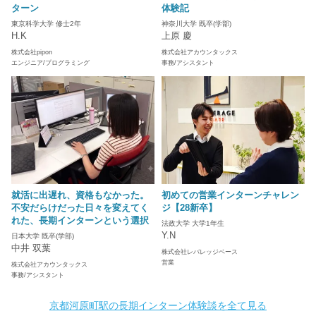
ターン
体験記
東京科学大学 修士2年
神奈川大学 既卒(学部)
H.K
上原 慶
株式会社pipon
株式会社アカウンタックス
エンジニア/プログラミング
事務/アシスタント
就活に出遅れ、資格もなかった。
初めての営業インターンチャレン
不安だらけだった日々を変えてく
ジ【28新卒】
れた、長期インターンという選択
法政大学 大学1年生
Y.N
日本大学 既卒(学部)
中井 双葉
株式会社レバレッジベース
営業
株式会社アカウンタックス
事務/アシスタント
京都河原町駅の長期インターン体験談を全て見る