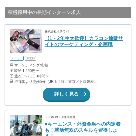
積極採用中の長期インターン求人
株式会社ホテラバ
【1・2年生大歓迎】カラコン通販サ
イトのマーケティング・企画職
メーカー
東京都
マーケティング/広報
時給 1,250円〜
週2日〜 / 1日3時間〜
渋谷駅より徒歩5分（JR山手線、東京メトロ銀座・半蔵門・副都心線）
詳しく見る
LSIGN POST株式会社
■キーエンス・外資金融への内定者
も！就活無双のスキルを習得しよ