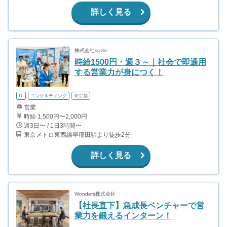
詳しく見る
株式会社sizzle
時給1500円・週３～｜社会で即通用
する営業力が身につく！
IT
コンサルティング
東京都
営業
時給 1,500円〜2,000円
週3日〜 / 1日3時間〜
東京メトロ東西線早稲田駅より徒歩2分
詳しく見る
Wonders株式会社
【社長直下】急成長ベンチャーで営
業力を鍛えるインターン！