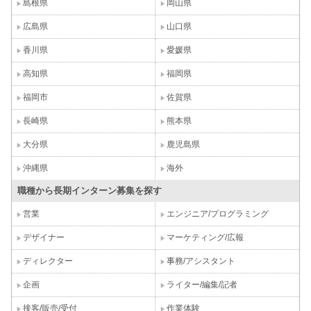
島根県
岡山県
広島県
山口県
香川県
愛媛県
高知県
福岡県
福岡市
佐賀県
長崎県
熊本県
大分県
鹿児島県
沖縄県
海外
職種から長期インターン募集を探す
営業
エンジニア/プログラミング
デザイナー
マーケティング/広報
ディレクター
事務/アシスタント
企画
ライター/編集/記者
接客/販売/受付
作業体験