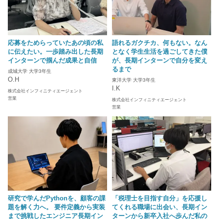
応募をためらっていたあの頃の私
語れるガクチカ、何もない。なん
に伝えたい。一歩踏み出した長期
となく学生生活を過ごしてきた僕
インターンで掴んだ成果と自信
が、長期インターンで自分を変え
るまで
成城大学 大学3年生
O.H
東洋大学 大学3年生
I.K
株式会社インフィニティエージェント
営業
株式会社インフィニティエージェント
営業
研究で学んだPythonを、顧客の課
「税理士を目指す自分」を応援し
題を解く力へ。 要件定義から実装
てくれる職場に出会い、長期イン
まで挑戦したエンジニア長期イン
ターンから新卒入社へ歩んだ私の