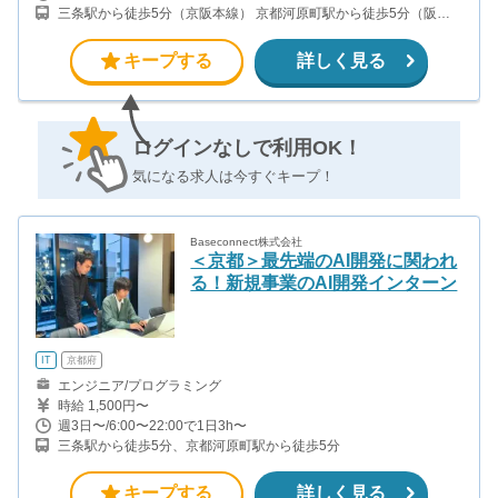
三条駅から徒歩5分（京阪本線） 京都河原町駅から徒歩5分（阪急
京都線） 京都市役所前駅から徒歩5分（地下鉄東西線）
キープする
詳しく見る
ログインなしで利用OK！
気になる求人は今すぐキープ！
Baseconnect株式会社
＜京都＞最先端のAI開発に関われ
る！新規事業のAI開発インターン
IT
京都府
エンジニア/プログラミング
時給 1,500円〜
週3日〜/6:00〜22:00で1日3h〜
三条駅から徒歩5分、京都河原町駅から徒歩5分
キープする
詳しく見る