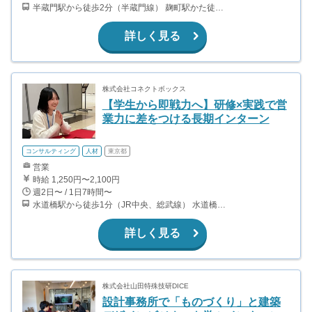
半蔵門駅から徒歩2分（半蔵門線） 麹町駅かた徒歩10分（有楽町線）
詳しく見る
株式会社コネクトボックス
【学生から即戦力へ】研修×実践で営
業力に差をつける長期インターン
コンサルティング
人材
東京都
営業
時給 1,250円〜2,100円
週2日〜 / 1日7時間〜
水道橋駅から徒歩1分（JR中央、総武線） 水道橋駅から徒歩6分（都営三田線）
詳しく見る
株式会社山田特殊技研DICE
設計事務所で「ものづくり」と建築