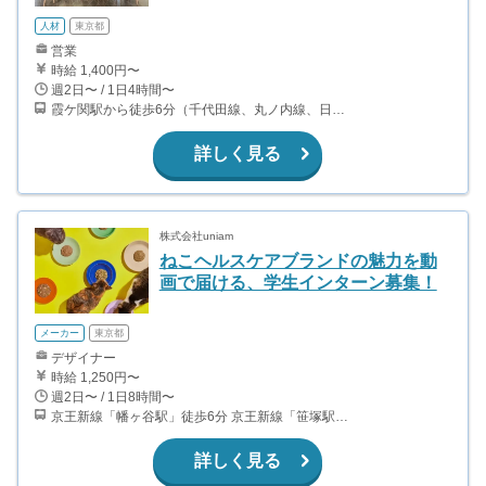
人材
東京都
営業
時給 1,400円〜
週2日〜 / 1日4時間〜
霞ケ関駅から徒歩6分（千代田線、丸ノ内線、日比谷線） 虎ノ門駅から徒歩2分（銀座線、日比谷線） 虎ノ門ヒルズ駅から徒歩5分（日比谷線）
詳しく見る
株式会社uniam
ねこヘルスケアブランドの魅力を動
画で届ける、学生インターン募集！
メーカー
東京都
デザイナー
時給 1,250円〜
週2日〜 / 1日8時間〜
京王新線「幡ヶ谷駅」徒歩6分 京王新線「笹塚駅」徒歩10分 小田急線・千代田線「代々木上原駅」徒歩15分
詳しく見る