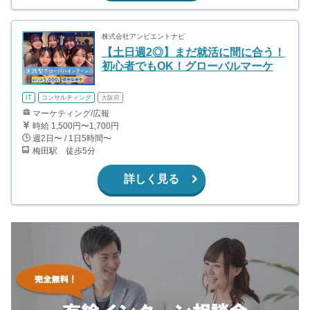
株式会社アンビエントナビ
【土日週2◎】まだ就活に間に合う！
初心者でもOK！グローバルマーケ
IT
コンサルティング
大阪府
マーケティング/広報
時給 1,500円〜1,700円
週2日〜 / 1日5時間〜
梅田駅 徒歩5分
詳しく見る