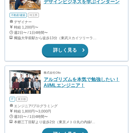
デザインビジネスを学ぶインターン
不動産/建築
埼玉県
デザイナー
時給 1,200円〜
週2日〜 / 1日4時間〜
獨協大学前駅から徒歩13分（東武スカイツリーライン、東武伊勢崎線、東武日光線、鬼怒川線）
詳しく見る
株式会社Ollo
アルゴリズムを本気で勉強したい！
AI/MLエンジニア！
IT
東京都
エンジニア/プログラミング
時給 1,800円〜3,000円
週3日〜 / 1日4時間〜
本郷三丁目駅より徒歩2分（東京メトロ丸の内線/都営地下鉄大江戸線）