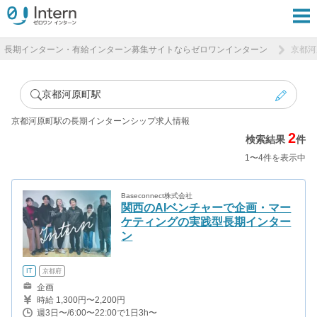
長期インターン・有給インターン募集サイトならゼロワンインターン
京都河
京都河原町駅
京都河原町駅の長期インターンシップ求人情報
2
検索結果
件
1〜4件を表示中
Baseconnect株式会社
関西のAIベンチャーで企画・マー
ケティングの実践型長期インター
ン
IT
京都府
企画
時給 1,300円〜2,200円
週3日〜/6:00〜22:00で1日3h〜