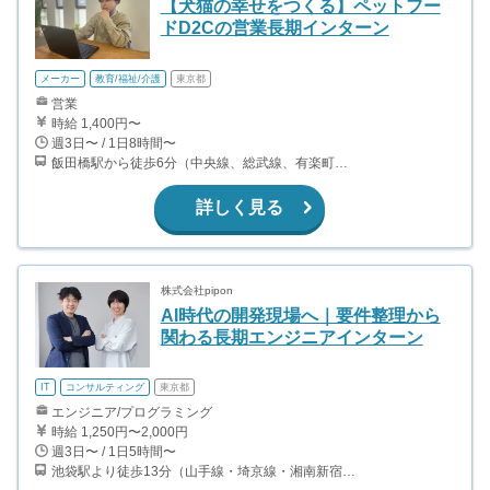
【犬猫の幸せをつくる】ペットフー
ドD2Cの営業長期インターン
メーカー
教育/福祉/介護
東京都
営業
時給 1,400円〜
週3日〜 / 1日8時間〜
飯田橋駅から徒歩6分（中央線、総武線、有楽町線、南北線、ほか） 市ケ谷駅から徒歩8分（中央線、総武線、有楽町線、都営新宿線、南北線） 牛込神楽坂駅から徒歩9分（都営大江戸線）
詳しく見る
株式会社pipon
AI時代の開発現場へ｜要件整理から
関わる長期エンジニアインターン
IT
コンサルティング
東京都
エンジニア/プログラミング
時給 1,250円〜2,000円
週3日〜 / 1日5時間〜
池袋駅より徒歩13分（山手線・埼京線・湘南新宿ライン・東武鉄道 ・西武鉄道・東京メトロ）