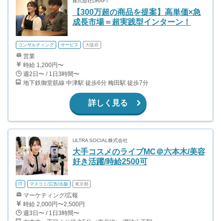
株式会社DRAFT
【300万超の商品を提案】高単価×急
成長市場＝超実践型インターン！
コンサルティング
サービス
大阪府
営業
時給 1,200円〜
週2日〜 / 1日3時間〜
地下鉄御堂筋線 中津駅 徒歩6分 梅田駅 徒歩7分
詳しく見る
ULTRA SOCIAL株式会社
大手コスメのライブMC＠六本木/美容
好き活躍/時給2500可
IT
マスコミ/広告/出版
東京都
マーケティング/広報
時給 2,000円〜2,500円
週3日〜 / 1日3時間〜