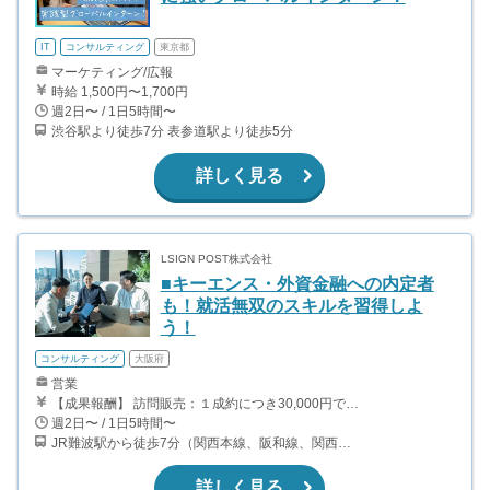
IT
コンサルティング
東京都
マーケティング/広報
時給 1,500円〜1,700円
週2日〜 / 1日5時間〜
渋谷駅より徒歩7分 表参道駅より徒歩5分
詳しく見る
LSIGN POST株式会社
■キーエンス・外資金融への内定者
も！就活無双のスキルを習得しよ
う！
コンサルティング
大阪府
営業
【成果報酬】 訪問販売：１成約につき30,000円です。 例えば、光インターネットの成約であれば、平均的に2.5日で1件の契約が見込めます。（12,000円/1日6時間稼働） ＜月収例＞月に100万以上稼ぐ方もいます！ ・月5件成約：150,000円 ・月15件成約：450,000円 ・月30成約：900,000円➕マネジメントインセンティブ300,000円 合計1,200,000円 時給換算で2,000円程度が、平均的なインターン生の報酬となっています。
週2日〜 / 1日5時間〜
JR難波駅から徒歩7分（関西本線、阪和線、関西空港線） 大阪難波駅から徒歩13分（近鉄奈良線、阪神なんば線） 桜川駅から徒歩4分（大阪メトロ千日前線、阪神なんば線）
詳しく見る