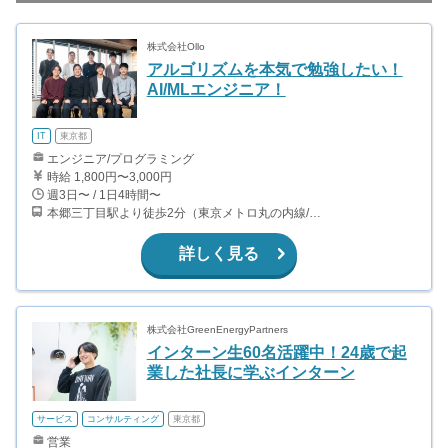
株式会社Ollo
アルゴリズムを本気で勉強したい！
AI/MLエンジニア！
IT
東京都
エンジニア/プログラミング
時給 1,800円〜3,000円
週3日〜 / 1日4時間〜
本郷三丁目駅より徒歩2分（東京メトロ丸の内線/都営地下鉄大江戸線）
詳しく見る
株式会社GreenEnergyPartners
インターン生60名活躍中！24歳で起
業した社長に学ぶインターン
サービス
コンサルティング
東京都
営業