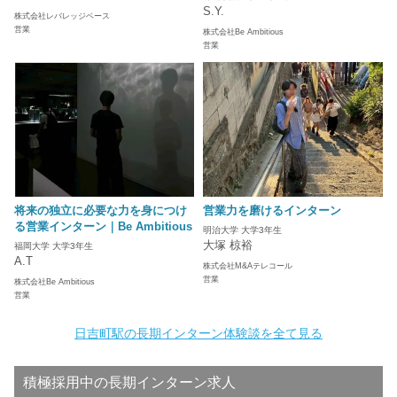
S.Y.
株式会社レバレッジベース
営業
株式会社Be Ambitious
営業
将来の独立に必要な力を身につけ
営業力を磨けるインターン
る営業インターン｜Be Ambitious
明治大学 大学3年生
大塚 椋裕
福岡大学 大学3年生
A.T
株式会社M&Aテレコール
営業
株式会社Be Ambitious
営業
日吉町駅の長期インターン体験談を全て見る
積極採用中の長期インターン求人