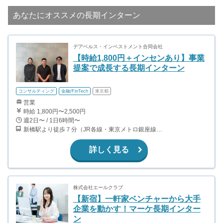
あなたにオススメの長期インターン
デアベルス・インベストメント合同会社
【時給1,800円＋インセンあり】事業
提案で成長する長期インターン
コンサルティング
金融/FinTech
東京都
営業
時給 1,800円〜2,500円
週2日〜 / 1日6時間〜
新橋駅より徒歩７分（JR各線・東京メトロ銀座線・都営浅草線） 東銀座駅より徒歩４分（東京メトロ日比谷線・都営浅草線） 築地市場駅より徒歩３分（都営大江戸線）
詳しく見る
株式会社エールクラブ
【新宿】一軒家ベンチャーから大手
企業を動かす！マーケ長期インター
ン