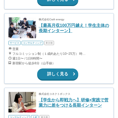
株式会社Craft energy
【最高月収100万円越え！学生主体の
長期インターン】
サービス
コンサルティング
東京都
営業
フルコミッション制（１成約あたり10~25万） 時給換算で（2000円〜2500円）程度が目安となります。 月100万を稼ぐ学生多数在籍しています。 ■収入例 〇入社1か月目（早稲田大学2年生） 役職：アポインター 月間1契約×10万円＝10万円 ＋交通費 〇入社3か月目（明治大学2年生） 役職：アポインター 月間2契約×13万円＝26万円 ＋交通費 〇入社6か月目（慶應義塾大学3年生） 役職：アポインター 月間5契約×15万円＝75万円 ＋交通費 〇入社15か月目（東京大学3年生） 役職：クローザー 月間3契約×25万=75万円 ＋交通費 交通費支給あり
週1日〜 / 1日6時間〜
新宿駅から徒歩8分（山手線）
詳しく見る
株式会社コネクトボックス
【学生から即戦力へ】研修×実践で営
業力に差をつける長期インターン
コンサルティング
人材
東京都