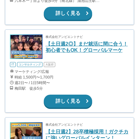
六本木一丁目より徒歩5分（南北線） 溜池山王駅より徒歩10分（銀座線） 六本木駅より徒歩12分（日比谷線）
詳しく見る
株式会社アンビエントナビ
【土日週2◎】まだ就活に間に合う！
初心者でもOK！グローバルマーケ
IT
コンサルティング
大阪府
マーケティング/広報
時給 1,500円〜1,700円
週2日〜 / 1日5時間〜
梅田駅 徒歩5分
詳しく見る
株式会社アンビエントナビ
【土日週2】28卒積極採用！ガクチカ
に強いグローバルインターン！