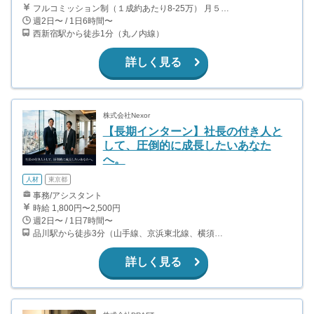
フルコミッション制（１成約あたり8-25万） 月５０万以上稼ぐインターン生も多数います！ ■収入例 ○入社１ヶ月目（明治大学2年生） 役職：アポインター 月間１契約×８万円＝８万円 ＋交通費 ○入社３ヶ月目（東京大学２年生） 役職：アポインター（ランク：ブロンズ） 月間３契約×10万円＝30万円 ＋交通費 ○入社６ヶ月目（早稲田大学３年生） 役職：アポインター（ランク：シルバー） 月間５契約×12万円＝60万円 ＋交通費 ○入社15ヶ月目（慶應大学３年生） 役職：クローザー 月間３契約×25万＝75万円 ＋交通費
週2日〜 / 1日6時間〜
西新宿駅から徒歩1分（丸ノ内線）
詳しく見る
株式会社Nexor
【長期インターン】社長の付き人と
して、圧倒的に成長したいあなた
へ。
人材
東京都
事務/アシスタント
時給 1,800円〜2,500円
週2日〜 / 1日7時間〜
品川駅から徒歩3分（山手線、京浜東北線、横須賀線、上野東京ライン、ほか） 上大岡駅～都内の送迎なので、横浜付近在住が望ましいです。
詳しく見る