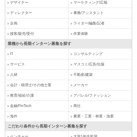
デザイナー
マーケティング/広報
ディレクター
事務/アシスタント
企画
ライター/編集/記者
接客/販売/受付
作業体験
業種から長期インターン募集を探す
IT
コンサルティング
サービス
マスコミ/広告/出版
人材
不動産/建築
会計・税理士/その他士業
メーカー
教育/福祉/介護
アパレル/ファッション
金融/FinTech
商社
海外
農業・工業・林業・漁業
こだわり条件から長期インターン募集を探す
ベンチャー
大学1年生歓迎