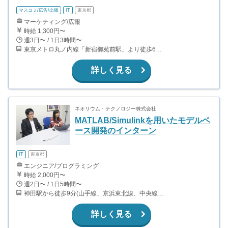
マスコミ/広告/出版
IT
東京都
マーケティング/広報
時給 1,300円〜
週3日〜 / 1日3時間〜
東京メトロ丸ノ内線「新宿御苑前駅」より徒歩6分 東京メトロ副都心線「新宿三丁目駅」より徒歩8分 東京メトロ大江戸線「若松河田駅」より徒歩8分 都営新宿線「曙橋駅」より徒歩10分
詳しく見る
ネオリウム・テクノロジー株式会社
MATLAB/Simulinkを用いたモデルベ
ース開発のインターン
IT
東京都
エンジニア/プログラミング
時給 2,000円〜
週2日〜 / 1日5時間〜
神田駅から徒歩9分(山手線、京浜東北線、中央線、銀座線) 新日本橋駅から徒歩3分(総武線) 小伝馬町駅から徒歩3分(日比谷線) 三越前駅から徒歩6分(銀座線、半蔵門線)
詳しく見る