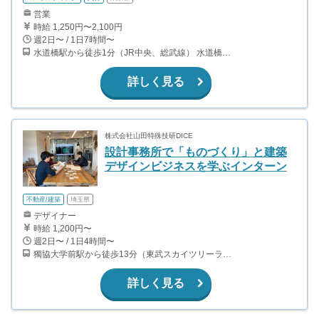
営業
時給 1,250円〜2,100円
週2日〜 / 1日7時間〜
水道橋駅から徒歩1分（JR中央、総武線） 水道橋駅から徒歩6分（都営三田線）
詳しく見る
株式会社山田特殊技研DICE
設計事務所で「ものづくり」と建築
デザインビジネスを学ぶインターン
不動産/建築
埼玉県
デザイナー
時給 1,200円〜
週2日〜 / 1日4時間〜
獨協大学前駅から徒歩13分（東武スカイツリーライン、東武伊勢崎線、東武日光線、鬼怒川線）
詳しく見る