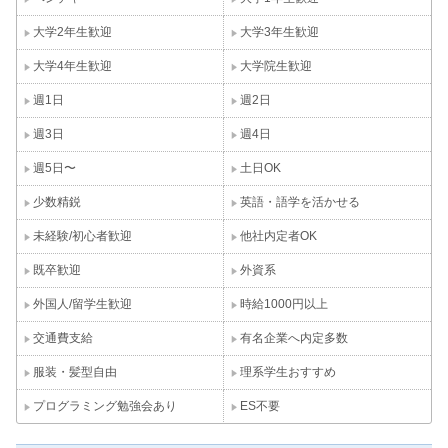
大学2年生歓迎
大学3年生歓迎
大学4年生歓迎
大学院生歓迎
週1日
週2日
週3日
週4日
週5日〜
土日OK
少数精鋭
英語・語学を活かせる
未経験/初心者歓迎
他社内定者OK
既卒歓迎
外資系
外国人/留学生歓迎
時給1000円以上
交通費支給
有名企業へ内定多数
服装・髪型自由
理系学生おすすめ
プログラミング勉強会あり
ES不要