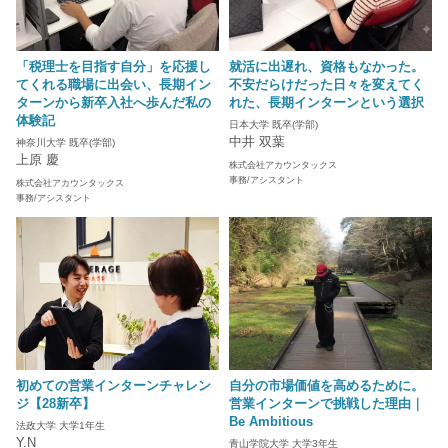
「税理士を目指す自分」を応援し
就活に出遅れ、資格もなかった。
てくれる職場に出会い、長期イン
不安だらけだった日々を変えてく
ターンから新卒入社へ歩んだ私の
れた、長期インターンという選択
体験記
日本大学 既卒(学部)
中井 双葉
神奈川大学 既卒(学部)
上原 慶
株式会社アカウンタックス
事務/アシスタント
株式会社アカウンタックス
事務/アシスタント
初めての営業インターンチャレン
自分の市場価値を高めるために。
ジ【28新卒】
営業インターンで挑戦した理由｜
Be Ambitious
法政大学 大学1年生
Y.N
青山学院大学 大学3年生