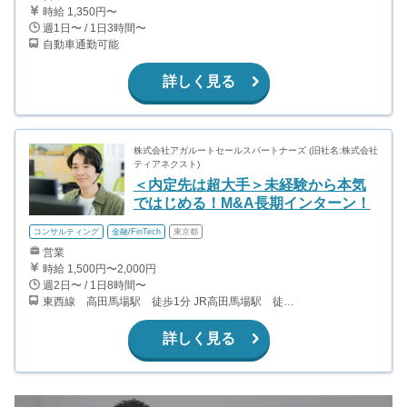
時給 1,350円〜
週1日〜 / 1日3時間〜
自動車通勤可能
詳しく見る
株式会社アガルートセールスパートナーズ (旧社名:株式会社
ティアネクスト)
＜内定先は超大手＞未経験から本気
ではじめる！M&A長期インターン！
コンサルティング
金融/FinTech
東京都
営業
時給 1,500円〜2,000円
週2日〜 / 1日8時間〜
東西線 高田馬場駅 徒歩1分 JR高田馬場駅 徒歩5分 副都心線 西早稲田駅 徒歩7分 都電荒川線 学習院下駅 徒歩9分
詳しく見る