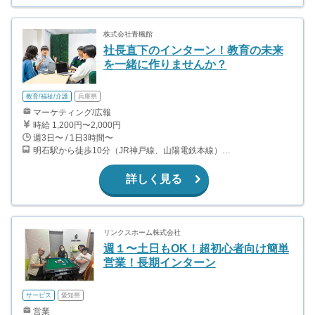
株式会社青楓館
社長直下のインターン！教育の未来
を一緒に作りませんか？
教育/福祉/介護
兵庫県
マーケティング/広報
時給 1,200円〜2,000円
週3日〜 / 1日3時間〜
明石駅から徒歩10分（JR神戸線、山陽電鉄本線） 山陽明石駅から徒歩10分（山陽電鉄本線） 人丸前駅から徒歩9分（山陽電鉄本線）
詳しく見る
リンクスホーム株式会社
週１〜土日もOK！超初心者向け簡単
営業！長期インターン
サービス
愛知県
営業