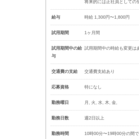
将来的には正社員としての
給与
時給 1,300円〜1,800円
試用期間
1ヶ月間
試用期間中の給
試用期間中の時給も変更は
与
交通費の支給
交通費支給あり
応募資格
特になし
勤務曜日
月, 火, 水, 木, 金,
勤務日数
週2日以上
勤務時間
10時00分〜19時00分の間