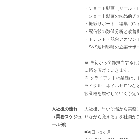
・ショート動画（リール・TikT
・ショート動画の納品前チ
・撮影サポート、編集（Cap
・配信後の数値分析と改善
・トレンド・競合アカウン
・SNS運用戦略の立案サポ
※ 最初から全部担当する
に幅を広げていきます。
※ クライアントの業種は
ライダル、ネイルサロンな
後業種を増やしていく予定
入社後の流れ
入社後、早い段階から実務
（業務スケジュ
りながら覚える」を社員が
ール例）
■初日〜3ヶ月