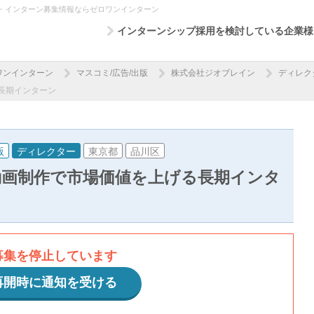
・インターン募集情報ならゼロワンインターン
インターンシップ採用を検討している企業様
ワンインターン
マスコミ/広告/出版
株式会社ジオブレイン
ディレク
る長期インターン
版
ディレクター
東京都
品川区
✕動画制作で市場価値を上げる長期インタ
募集を停止しています
再開時に通知を受ける