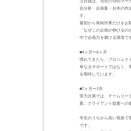
入社後は、当社のSNSマ
合分析・企画案・台本の作
す。
最初から単純作業だけをお
「なぜこの企画が伸びるの
中で企画力を磨ける環境で
■4ヶ月〜6ヶ月
慣れてきたら、プロジェク
単なるサポートではなく、
を期待しています。
■7ヶ月〜1年
実力次第では、チームリー
案、クライアント提案への
学生のうちから高い視座で
です。