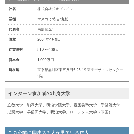
社名
株式会社ジオブレイン
業種
マスコミ/広告/出版
代表者
南部 隆宏
設立
2004年4月9日
従業員数
51人〜100人
資本金
1,000万円
所在地
東京都品川区東五反田5-25-19 東京デザインセンター
3階
インターン参加者の出身大学
立教大学、駒澤大学、明治学院大学、慶應義塾大学、学習院大学、
成蹊大学、早稲田大学、明治大学、ローレンス大学（米国）
この企業に興味ある人が見ている求人