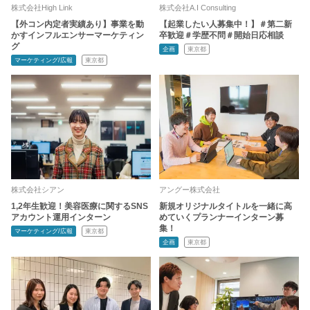
株式会社High Link
株式会社A.I Consulting
【外コン内定者実績あり】事業を動
【起業したい人募集中！】＃第二新
かすインフルエンサーマーケティン
卒歓迎＃学歴不問＃開始日応相談
グ
企画
東京都
マーケティング/広報
東京都
株式会社シアン
アングー株式会社
1,2年生歓迎！美容医療に関するSNS
新規オリジナルタイトルを一緒に高
アカウント運用インターン
めていくプランナーインターン募
集！
マーケティング/広報
東京都
企画
東京都