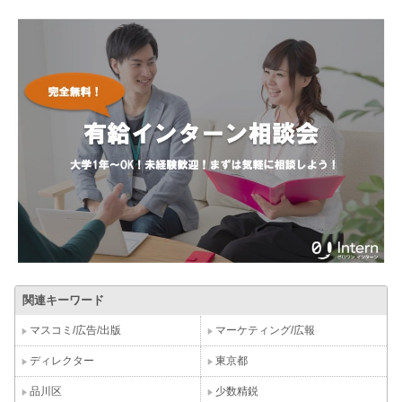
関連キーワード
マスコミ/広告/出版
マーケティング/広報
ディレクター
東京都
品川区
少数精鋭