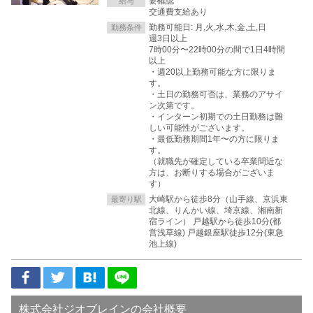
要確認
給与
交通費支給あり
勤務可能日: 月,火,水,木,金,土,日
勤務条件
週3日以上
7時00分〜22時00分の間で1日4時間
以上
・週20以上勤務可能な方に限りま
す。
・土日の勤務可否は、業務のアサイ
ン次第です。
・インターン初期での土日勤務は難
しい可能性がございます。
・最低勤務期間1年〜の方に限りま
す。
（就職先が確定している卒業間近な
方は、お断りする場合がございま
す）
大崎駅から徒歩8分（山手線、京浜東
最寄り駅
北線、りんかい線、埼京線、湘南新
宿ライン） 戸越駅から徒歩10分(都
営浅草線) 戸越銀座駅徒歩12分(東急
池上線)
株式会社ジオブレインの会社概要