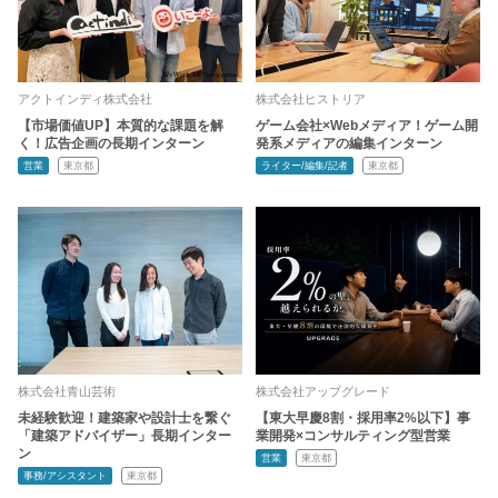
アクトインディ株式会社
株式会社ヒストリア
【市場価値UP】本質的な課題を解
ゲーム会社×Webメディア！ゲーム開
く！広告企画の長期インターン
発系メディアの編集インターン
営業
東京都
ライター/編集/記者
東京都
株式会社青山芸術
株式会社アップグレード
未経験歓迎！建築家や設計士を繋ぐ
【東大早慶8割・採用率2%以下】事
「建築アドバイザー」長期インター
業開発×コンサルティング型営業
ン
営業
東京都
事務/アシスタント
東京都