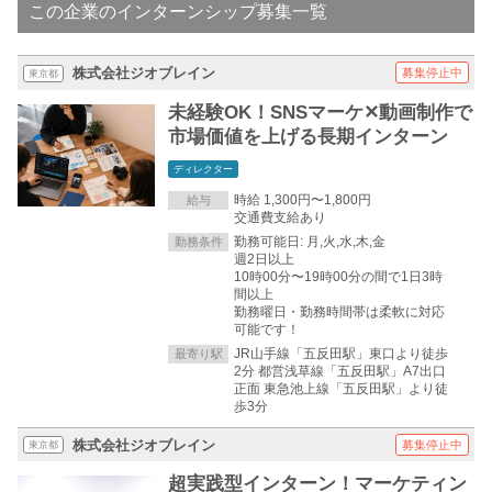
この企業のインターンシップ募集一覧
株式会社ジオブレイン
募集停止中
東京都
未経験OK！SNSマーケ✕動画制作で
市場価値を上げる長期インターン
ディレクター
時給 1,300円〜1,800円
給与
交通費支給あり
勤務可能日: 月,火,水,木,金
勤務条件
週2日以上
10時00分〜19時00分の間で1日3時
間以上
勤務曜日・勤務時間帯は柔軟に対応
可能です！
JR山手線「五反田駅」東口より徒歩
最寄り駅
2分 都営浅草線「五反田駅」A7出口
正面 東急池上線「五反田駅」より徒
歩3分
株式会社ジオブレイン
募集停止中
東京都
超実践型インターン！マーケティン