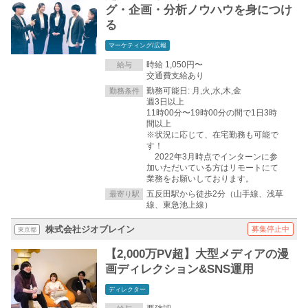
グ・企画・分析ノウハウを身につけ
る
マーケティング/広報
時給 1,050円〜
給与
交通費支給あり
勤務可能日: 月,火,水,木,金
勤務条件
週3日以上
11時00分〜19時00分の間で1日3時
間以上
※状況に応じて、在宅勤務も可能で
す！
2022年3月時点でインターンに参
加いただいている方はリモートにて
業務をお願いしております。
五反田駅から徒歩2分（山手線、浅草
最寄り駅
線、東急池上線）
株式会社ジオブレイン
募集停止中
東京都
【2,000万PV超】大型メディアの漫
画ディレクション&SNS運用
ディレクター