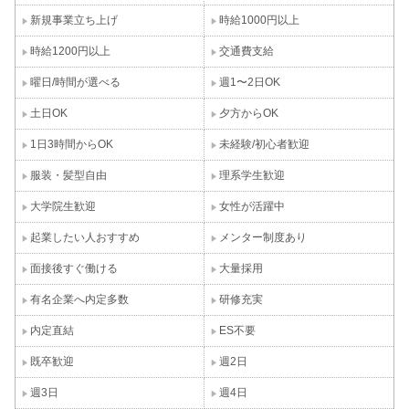
新規事業立ち上げ
時給1000円以上
時給1200円以上
交通費支給
曜日/時間が選べる
週1〜2日OK
土日OK
夕方からOK
1日3時間からOK
未経験/初心者歓迎
服装・髪型自由
理系学生歓迎
大学院生歓迎
女性が活躍中
起業したい人おすすめ
メンター制度あり
面接後すぐ働ける
大量採用
有名企業へ内定多数
研修充実
内定直結
ES不要
既卒歓迎
週2日
週3日
週4日