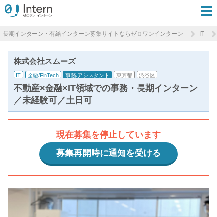
長期インターン・有給インターン募集サイトならゼロワンインターン
IT
株式会社スムーズ
IT
金融/FinTech
事務/アシスタント
東京都
渋谷区
不動産×金融×IT領域での事務・長期インターン
／未経験可／土日可
現在募集を停止しています
募集再開時に通知を受ける