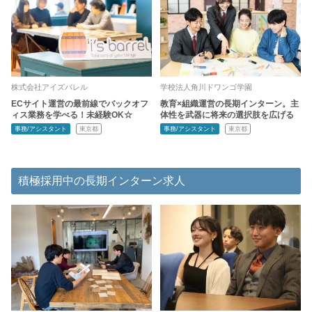
株式会社アイズバレル
学校法人角川ドワンゴ学園
ECサイト運営の最前線でバックオフ
教育×組織運営の長期インターン。主
ィス業務を学べる！未経験OK☆
体性を武器に将来の選択肢を広げる
事務/アシスタント
東京都
事務/アシスタント
東京都
積極採用中の長期インターン求人