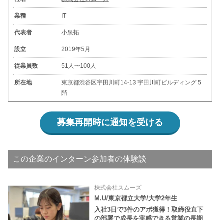
業種
IT
代表者
小泉拓
設立
2019年5月
従業員数
51人〜100人
所在地
東京都渋谷区宇田川町14-13 宇田川町ビルディング 5
階
募集再開時に通知を受ける
この企業のインターン参加者の体験談
株式会社スムーズ
M.U/東京都立大学/大学2年生
入社3日で3件のアポ獲得！取締役直下
の部署で成長を実感できる営業の長期