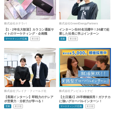
株式会社ホテラバ
株式会社GreenEnergyPartners
【1・2年生大歓迎】カラコン通販サ
インターン生60名活躍中！24歳で起
イトのマーケティング・企画職
業した社長に学ぶインターン
マーケティング/広報
東京都
営業
東京都
株式会社ブレイク・フィールド社
株式会社アンビエントナビ
【長期インターン】即戦力のテレア
【土日週2】28卒積極採用！ガクチカ
ポ営業力・分析力が学べる！
に強いグローバルインターン！
営業
東京都
マーケティング/広報
東京都