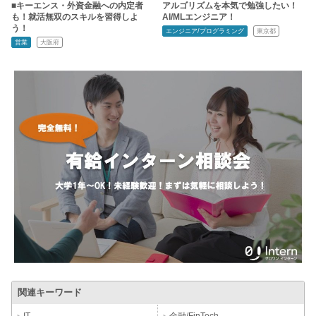
■キーエンス・外資金融への内定者
アルゴリズムを本気で勉強したい！
も！就活無双のスキルを習得しよ
AI/MLエンジニア！
う！
エンジニア/プログラミング
東京都
営業
大阪府
関連キーワード
IT
金融/FinTech