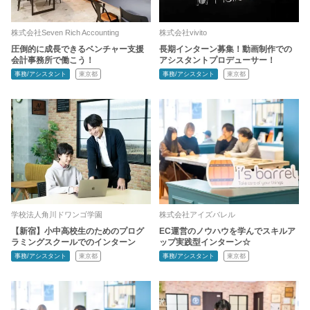
株式会社Seven Rich Accounting
株式会社vivito
圧倒的に成長できるベンチャー支援
長期インターン募集！動画制作での
会計事務所で働こう！
アシスタントプロデューサー！
事務/アシスタント
東京都
事務/アシスタント
東京都
学校法人角川ドワンゴ学園
株式会社アイズバレル
【新宿】小中高校生のためのプログ
EC運営のノウハウを学んでスキルア
ラミングスクールでのインターン
ップ実践型インターン☆
事務/アシスタント
東京都
事務/アシスタント
東京都