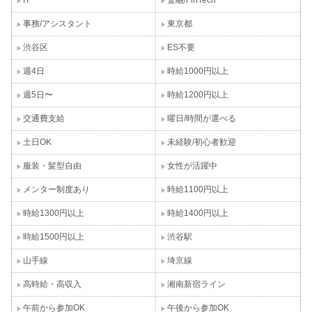
事務/アシスタント
東京都
渋谷区
ES不要
週4日
時給1000円以上
週5日〜
時給1200円以上
交通費支給
曜日/時間が選べる
土日OK
未経験/初心者歓迎
服装・髪型自由
女性が活躍中
メンター制度あり
時給1100円以上
時給1300円以上
時給1400円以上
時給1500円以上
渋谷駅
山手線
埼京線
高時給・高収入
湘南新宿ライン
午前から参加OK
午後から参加OK