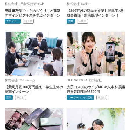
株式会社山田特殊技研DICE
株式会社DRAFT
設計事務所で「ものづくり」と建築
【300万超の商品を提案】高単価×急
デザインビジネスを学ぶインターン
成長市場＝超実践型インターン！
デザイナー
埼玉県
営業
大阪府
株式会社Craft energy
ULTRA SOCIAL株式会社
【最高月収100万円越え！学生主体の
大手コスメのライブMC＠六本木/美容
長期インターン】
好き活躍/時給2500可
営業
東京都
マーケティング/広報
東京都