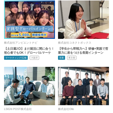
株式会社アンビエントナビ
株式会社コネクトボックス
【土日週2◎】まだ就活に間に合う！
【学生から即戦力へ】研修×実践で営
初心者でもOK！グローバルマーケ
業力に差をつける長期インターン
マーケティング/広報
大阪府
営業
東京都
LSIGN POST株式会社
株式会社Ollo