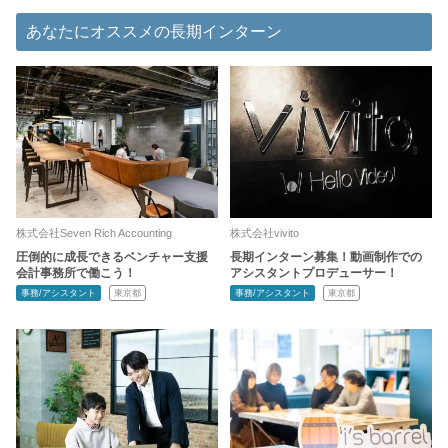
あなたにオススメの長期インターン
株式会社Seven Rich Accounting
株式会社vivito
圧倒的に成長できるベンチャー支援
長期インターン募集！動画制作での
会計事務所で働こう！
アシスタントプロデューサー！
事務/アシスタント
東京都
事務/アシスタント
東京都