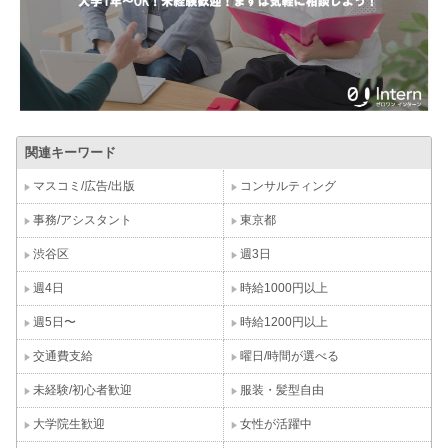
関連キーワード
マスコミ/広告/出版
コンサルティング
事務/アシスタント
東京都
渋谷区
週3日
週4日
時給1000円以上
週5日〜
時給1200円以上
交通費支給
曜日/時間が選べる
未経験/初心者歓迎
服装・髪型自由
大学院生歓迎
女性が活躍中