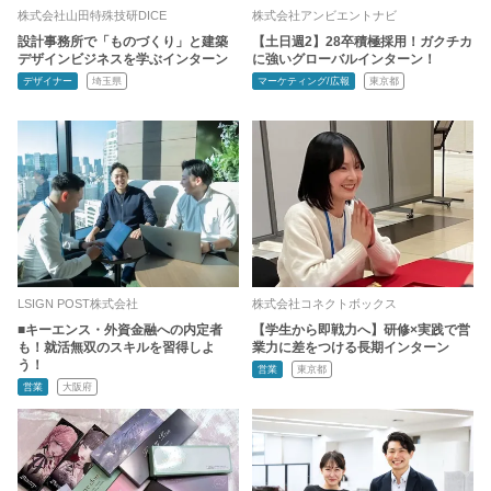
株式会社山田特殊技研DICE
株式会社アンビエントナビ
設計事務所で「ものづくり」と建築
【土日週2】28卒積極採用！ガクチカ
デザインビジネスを学ぶインターン
に強いグローバルインターン！
デザイナー
埼玉県
マーケティング/広報
東京都
LSIGN POST株式会社
株式会社コネクトボックス
■キーエンス・外資金融への内定者
【学生から即戦力へ】研修×実践で営
も！就活無双のスキルを習得しよ
業力に差をつける長期インターン
う！
営業
東京都
営業
大阪府