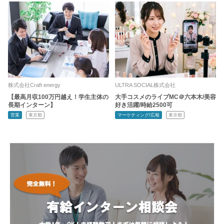
株式会社Craft energy
ULTRA SOCIAL株式会社
【最高月収100万円越え！学生主体の
大手コスメのライブMC＠六本木/美容
長期インターン】
好き活躍/時給2500可
営業
東京都
マーケティング/広報
東京都