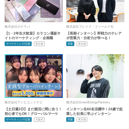
株式会社ホテラバ
株式会社ブレイク・フィールド社
【1・2年生大歓迎】カラコン通販サ
【長期インターン】即戦力のテレア
イトのマーケティング・企画職
ポ営業力・分析力が学べる！
マーケティング/広報
東京都
営業
東京都
株式会社アンビエントナビ
株式会社GreenEnergyPartners
【土日週2◎】まだ就活に間に合う！
インターン生60名活躍中！24歳で起
初心者でもOK！グローバルマーケ
業した社長に学ぶインターン
マーケティング/広報
大阪府
営業
東京都