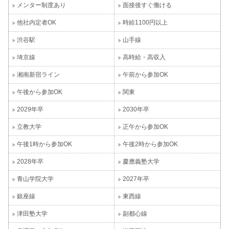
メンター制度あり
面接後すぐ働ける
他社内定者OK
時給1100円以上
渋谷駅
山手線
埼京線
高時給・高収入
湘南新宿ライン
午前から参加OK
午後から参加OK
関東
2029年卒
2030年卒
立教大学
正午から参加OK
午後1時から参加OK
午後2時から参加OK
2028年卒
慶應義塾大学
青山学院大学
2027年卒
銀座線
東西線
津田塾大学
副都心線