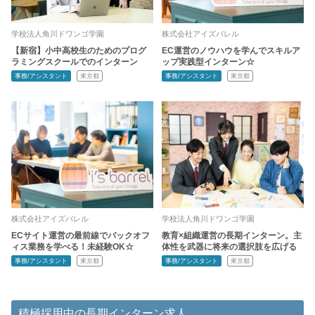
学校法人角川ドワンゴ学園
株式会社アイズバレル
【新宿】小中高校生のためのプログ
EC運営のノウハウを学んでスキルア
ラミングスクールでのインターン
ップ実践型インターン☆
事務/アシスタント
東京都
事務/アシスタント
東京都
株式会社アイズバレル
学校法人角川ドワンゴ学園
ECサイト運営の最前線でバックオフ
教育×組織運営の長期インターン。主
ィス業務を学べる！未経験OK☆
体性を武器に将来の選択肢を広げる
事務/アシスタント
東京都
事務/アシスタント
東京都
積極採用中の長期インターン求人