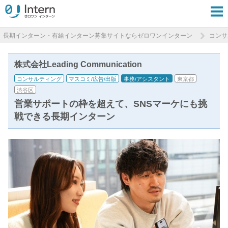
長期インターン・有給インターン募集サイトならゼロワンインターン
コンサ
株式会社Leading Communication
コンサルティング
マスコミ/広告/出版
事務/アシスタント
東京都
渋谷区
営業サポートの枠を超えて、SNSマーケにも挑
戦できる長期インターン