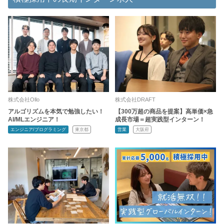
株式会社Ollo
株式会社DRAFT
アルゴリズムを本気で勉強したい！
【300万超の商品を提案】高単価×急
AI/MLエンジニア！
成長市場＝超実践型インターン！
エンジニア/プログラミング
東京都
営業
大阪府