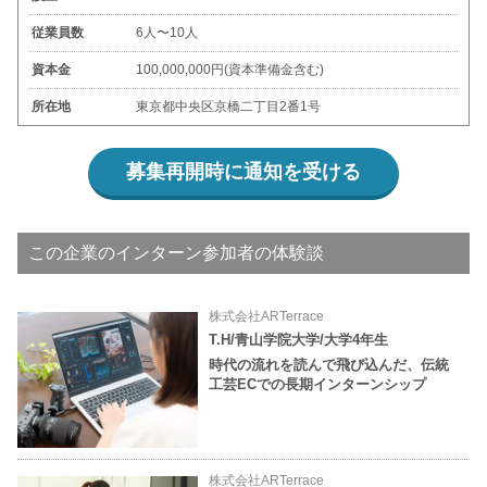
従業員数
6人〜10人
資本金
100,000,000円(資本準備金含む)
所在地
東京都中央区京橋二丁目2番1号
募集再開時に通知を受ける
この企業のインターン参加者の体験談
株式会社ARTerrace
T.H/青山学院大学/大学4年生
時代の流れを読んで飛び込んだ、伝統
工芸ECでの長期インターンシップ
株式会社ARTerrace