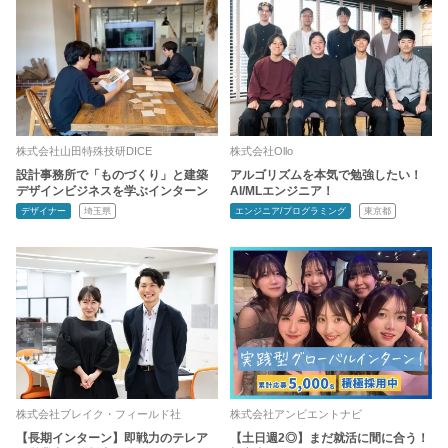
株式会社山田特殊技研DICE
株式会社Ollo
設計事務所で「ものづくり」と建築
アルゴリズムを本気で勉強したい！
デザインビジネスを学ぶインターン
AI/MLエンジニア！
デザイナー
埼玉県
エンジニア/プログラミング
東京都
株式会社ブレイク・フィールド社
株式会社アンビエントナビ
【長期インターン】即戦力のテレア
【土日週2◎】まだ就活に間に合う！