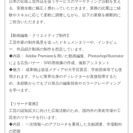
日本の伝統工芸作品を扱うサービスのマーケティング活動を支え
る、実務全般に幅広く携わっていただきます。業務の比重はご経
験やスキルに応じて柔軟に調整しながら、以下の業務を横断的に
ご担当いただきます。
【動画編集・クリエイティブ制作】
工芸作家の制作風景を追ったドキュメンタリーや、インタビュ
ー、作品紹介動画の制作を想定しています。
◆内容： Adobe Premiereを用いた動画編集、Photoshop/Illustrator
による広告バナー・SNS用画像の作成、撮影アシスタント
◆魅力： 成果物は放送メディアや大手百貨店、学術団体等でも使
用されます。テレビ業界出身のディレクターが直接指導するた
め、未経験からでもプロ視点の編集技術やカラーグレーディング
を学べます。
【リサーチ業務】
工芸の認知拡大に向けた広報活動のため、国内外の美術市場や工
芸史のリサーチを行います。
◆内容： 一次情報へのアプローチを重視した文献調査、市場動向
の把握