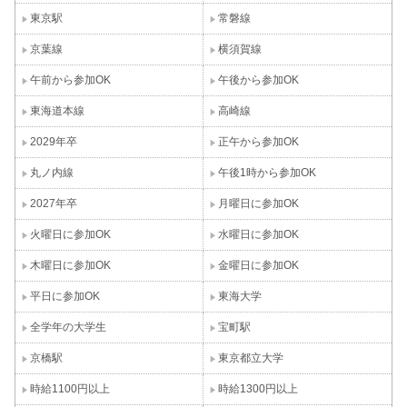
東京駅
常磐線
京葉線
横須賀線
午前から参加OK
午後から参加OK
東海道本線
高崎線
2029年卒
正午から参加OK
丸ノ内線
午後1時から参加OK
2027年卒
月曜日に参加OK
火曜日に参加OK
水曜日に参加OK
木曜日に参加OK
金曜日に参加OK
平日に参加OK
東海大学
全学年の大学生
宝町駅
京橋駅
東京都立大学
時給1100円以上
時給1300円以上