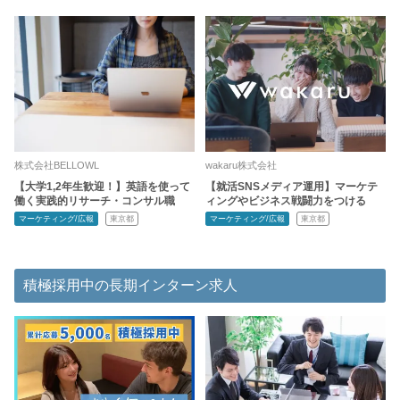
株式会社BELLOWL
wakaru株式会社
【大学1,2年生歓迎！】英語を使って
【就活SNSメディア運用】マーケテ
働く実践的リサーチ・コンサル職
ィングやビジネス戦闘力をつける
マーケティング/広報
東京都
マーケティング/広報
東京都
積極採用中の長期インターン求人