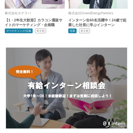
株式会社ホテラバ
株式会社GreenEnergyPartners
【1・2年生大歓迎】カラコン通販サ
インターン生60名活躍中！24歳で起
イトのマーケティング・企画職
業した社長に学ぶインターン
マーケティング/広報
東京都
営業
東京都