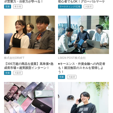
ポ営業力・分析力が学べる！
初心者でもOK！グローバルマーケ
営業
東京都
マーケティング/広報
大阪府
株式会社DRAFT
LSIGN POST株式会社
【300万超の商品を提案】高単価×急
■キーエンス・外資金融への内定者
成長市場＝超実践型インターン！
も！就活無双のスキルを習得しよ
う！
営業
大阪府
営業
大阪府