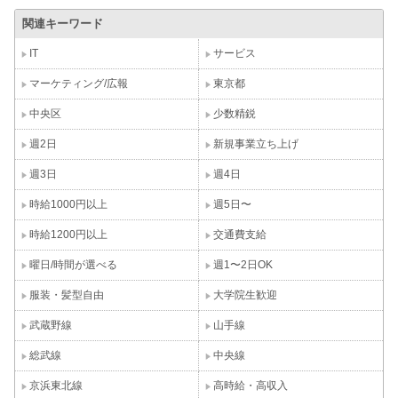
関連キーワード
IT
サービス
マーケティング/広報
東京都
中央区
少数精鋭
週2日
新規事業立ち上げ
週3日
週4日
時給1000円以上
週5日〜
時給1200円以上
交通費支給
曜日/時間が選べる
週1〜2日OK
服装・髪型自由
大学院生歓迎
武蔵野線
山手線
総武線
中央線
京浜東北線
高時給・高収入