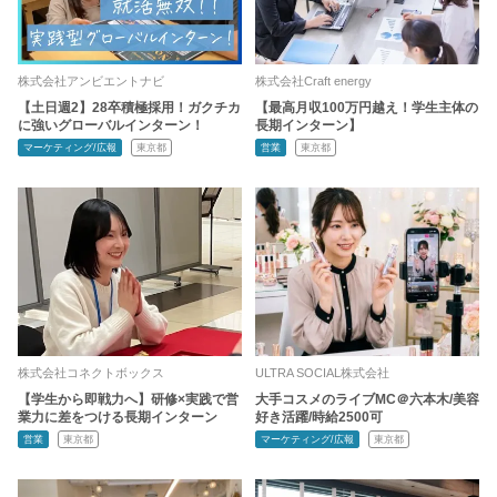
株式会社アンビエントナビ
株式会社Craft energy
【土日週2】28卒積極採用！ガクチカ
【最高月収100万円越え！学生主体の
に強いグローバルインターン！
長期インターン】
マーケティング/広報
東京都
営業
東京都
株式会社コネクトボックス
ULTRA SOCIAL株式会社
【学生から即戦力へ】研修×実践で営
大手コスメのライブMC＠六本木/美容
業力に差をつける長期インターン
好き活躍/時給2500可
営業
東京都
マーケティング/広報
東京都