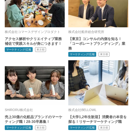
株式会社コマースデザインプロダクト
株式会社船井総合研究所
アクセス解析やクリエイティブ業務
【東京】コンサルの内側を知る！
補佐で実践スキルが身につきます！
「コーポレートブランディング」業
務
マーケティング/広報
東京都
マーケティング/広報
東京都
SHIRORU株式会社
株式会社BELLOWL
売上30億の化粧品ブランドのマーケ
【大学1,2年生歓迎】消費者の本音を
ティング職！28-30卒募集！
探る！リサーチマーケティング職
マーケティング/広報
東京都
マーケティング/広報
東京都