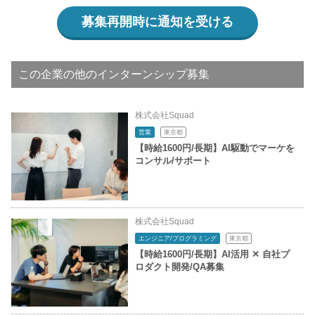
募集再開時に通知を受ける
この企業の他のインターンシップ募集
株式会社Squad
営業
東京都
【時給1600円/長期】AI駆動でマーケを
コンサル/サポート
株式会社Squad
エンジニア/プログラミング
東京都
【時給1600円/長期】AI活用 ✕ 自社プ
ロダクト開発/QA募集