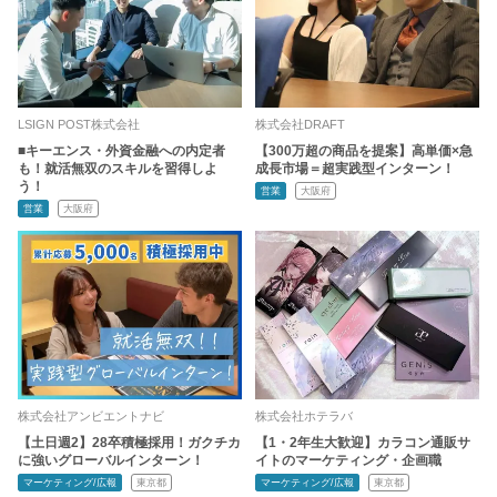
LSIGN POST株式会社
株式会社DRAFT
■キーエンス・外資金融への内定者
【300万超の商品を提案】高単価×急
も！就活無双のスキルを習得しよ
成長市場＝超実践型インターン！
う！
営業
大阪府
営業
大阪府
株式会社アンビエントナビ
株式会社ホテラバ
【土日週2】28卒積極採用！ガクチカ
【1・2年生大歓迎】カラコン通販サ
に強いグローバルインターン！
イトのマーケティング・企画職
マーケティング/広報
東京都
マーケティング/広報
東京都