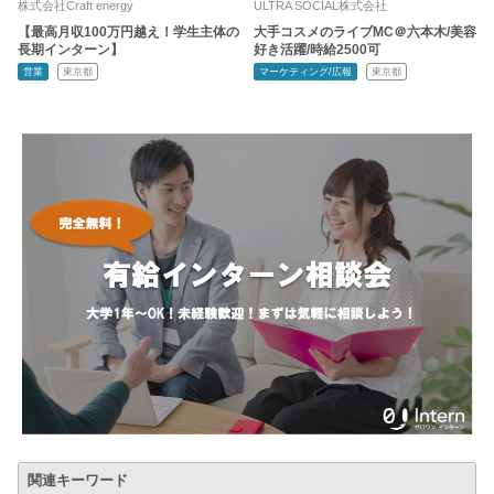
株式会社Craft energy
ULTRA SOCIAL株式会社
【最高月収100万円越え！学生主体の
大手コスメのライブMC＠六本木/美容
長期インターン】
好き活躍/時給2500可
営業
東京都
マーケティング/広報
東京都
関連キーワード