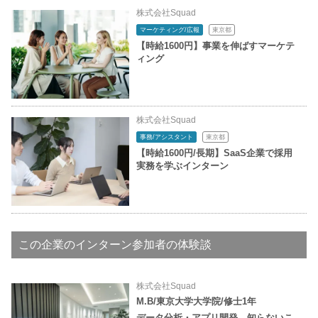
株式会社Squad
マーケティング/広報
東京都
【時給1600円】事業を伸ばすマーケテ
ィング
株式会社Squad
事務/アシスタント
東京都
【時給1600円/長期】SaaS企業で採用
実務を学ぶインターン
この企業のインターン参加者の体験談
株式会社Squad
M.B/東京大学大学院/修士1年
データ分析・アプリ開発…知らないこ