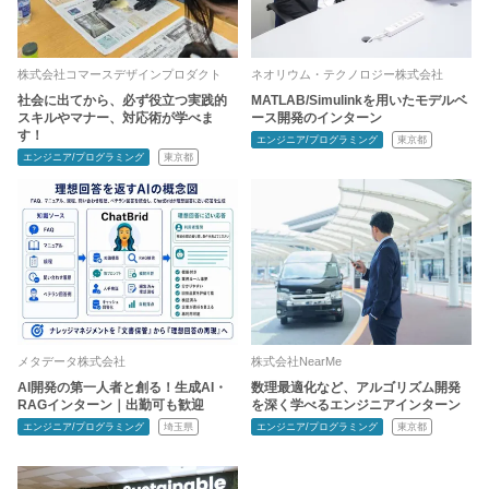
株式会社コマースデザインプロダクト
ネオリウム・テクノロジー株式会社
社会に出てから、必ず役立つ実践的
MATLAB/Simulinkを用いたモデルベ
スキルやマナー、対応術が学べま
ース開発のインターン
す！
エンジニア/プログラミング
東京都
エンジニア/プログラミング
東京都
メタデータ株式会社
株式会社NearMe
AI開発の第一人者と創る！生成AI・
数理最適化など、アルゴリズム開発
RAGインターン｜出勤可も歓迎
を深く学べるエンジニアインターン
エンジニア/プログラミング
埼玉県
エンジニア/プログラミング
東京都