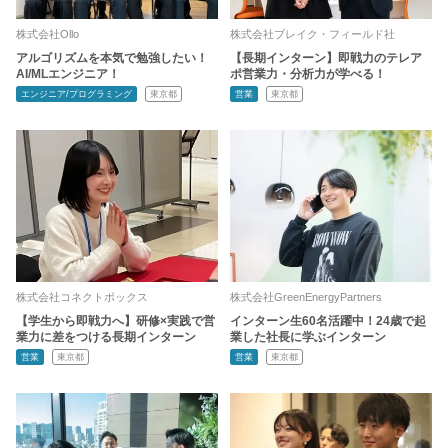
株式会社Ollo
株式会社ブレイク・フィールド社
アルゴリズムを本気で勉強したい！
【長期インターン】即戦力のテレア
AI/MLエンジニア！
ポ営業力・分析力が学べる！
エンジニア/プログラミング
東京都
営業
東京都
株式会社コネクトボックス
株式会社GreenEnergyPartners
【学生から即戦力へ】研修×実践で営
インターン生60名活躍中！24歳で起
業力に差をつける長期インターン
業した社長に学ぶインターン
営業
東京都
営業
東京都