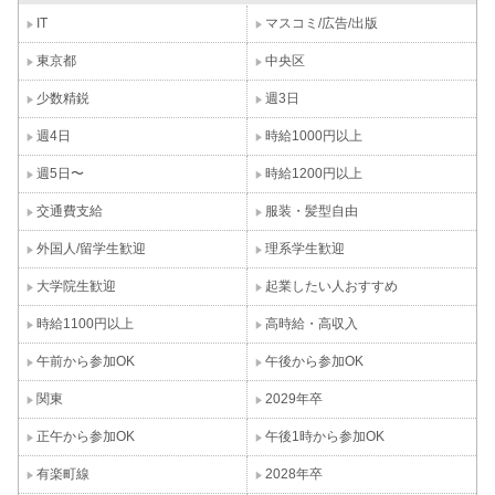
IT
マスコミ/広告/出版
東京都
中央区
少数精鋭
週3日
週4日
時給1000円以上
週5日〜
時給1200円以上
交通費支給
服装・髪型自由
外国人/留学生歓迎
理系学生歓迎
大学院生歓迎
起業したい人おすすめ
時給1100円以上
高時給・高収入
午前から参加OK
午後から参加OK
関東
2029年卒
正午から参加OK
午後1時から参加OK
有楽町線
2028年卒