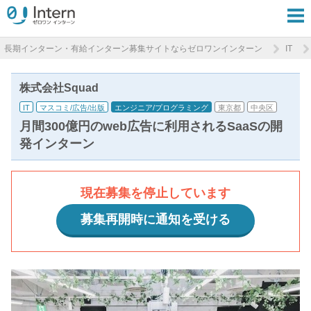
長期インターン・有給インターン募集サイトならゼロワンインターン
IT
株式会社Squad
IT
マスコミ/広告/出版
エンジニア/プログラミング
東京都
中央区
月間300億円のweb広告に利用されるSaaSの開
発インターン
現在募集を停止しています
募集再開時に通知を受ける