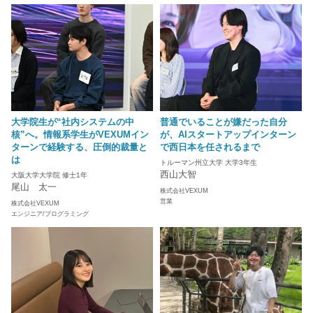
大学院生が“社内システムの中
普通でいることが嫌だった自分
核”へ。情報系学生がVEXUMイン
が、AIスタートアップインターン
ターンで経験する、圧倒的裁量と
で西日本を任されるまで
は
トルーマン州立大学 大学3年生
西山大智
大阪大学大学院 修士1年
尾山 太一
株式会社VEXUM
営業
株式会社VEXUM
エンジニア/プログラミング