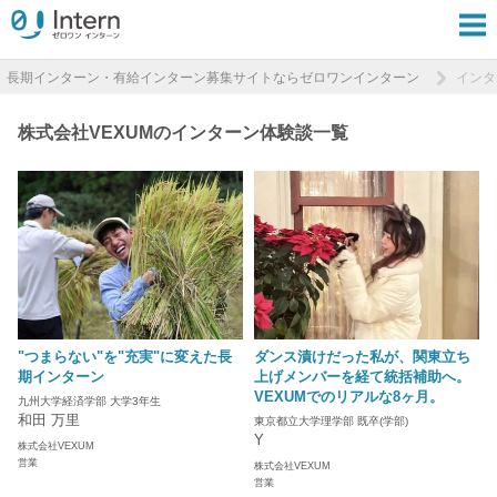
長期インターン・有給インターン募集サイトならゼロワンインターン
インタ
株式会社VEXUMのインターン体験談一覧
"つまらない"を"充実"に変えた長
ダンス漬けだった私が、関東立ち
期インターン
上げメンバーを経て統括補助へ。
VEXUMでのリアルな8ヶ月。
九州大学経済学部 大学3年生
和田 万里
東京都立大学理学部 既卒(学部)
Y
株式会社VEXUM
営業
株式会社VEXUM
営業