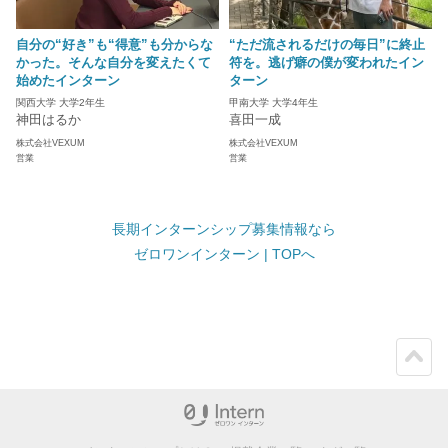
自分の“好き”も“得意”も分からな
“ただ流されるだけの毎日”に終止
かった。そんな自分を変えたくて
符を。逃げ癖の僕が変われたイン
始めたインターン
ターン
関西大学 大学2年生
甲南大学 大学4年生
神田はるか
喜田一成
株式会社VEXUM
株式会社VEXUM
営業
営業
長期インターンシップ募集情報なら
ゼロワンインターン | TOPへ
ペー
ジト
ップ