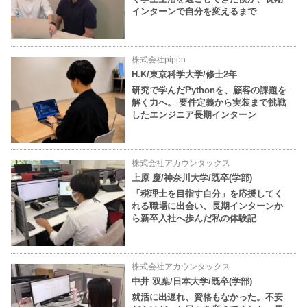
インターンで自分を変えるまで
株式会社pipon
H.K/東京科学大学/修士2年
研究で学んだPythonを、顧客の課題を
解く力へ。 要件定義から実装まで挑戦
したエンジニア長期インターン
株式会社アカウンタックス
上原 慶/神奈川大学/既卒(学部)
「税理士を目指す自分」を応援してく
れる職場に出会い、長期インターンか
ら新卒入社へ歩んだ私の体験記
株式会社アカウンタックス
中井 双葉/日本大学/既卒(学部)
就活に出遅れ、資格もなかった。不安