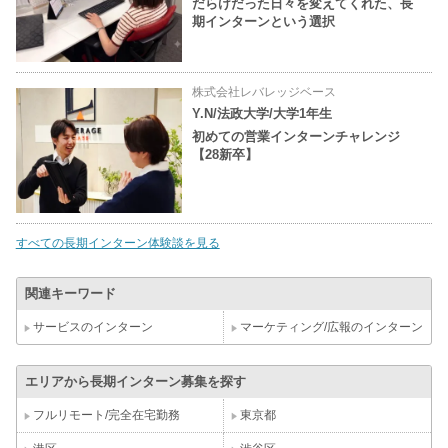
だらけだった日々を変えてくれた、長
期インターンという選択
株式会社レバレッジベース
Y.N/法政大学/大学1年生
初めての営業インターンチャレンジ
【28新卒】
すべての長期インターン体験談を見る
関連キーワード
サービスのインターン
マーケティング/広報のインターン
エリアから長期インターン募集を探す
フルリモート/完全在宅勤務
東京都