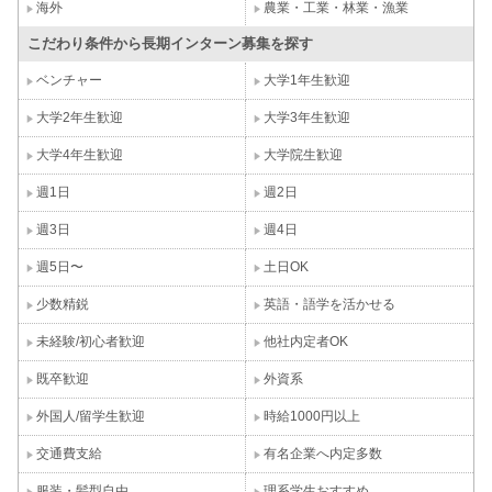
海外
農業・工業・林業・漁業
こだわり条件から長期インターン募集を探す
ベンチャー
大学1年生歓迎
大学2年生歓迎
大学3年生歓迎
大学4年生歓迎
大学院生歓迎
週1日
週2日
週3日
週4日
週5日〜
土日OK
少数精鋭
英語・語学を活かせる
未経験/初心者歓迎
他社内定者OK
既卒歓迎
外資系
外国人/留学生歓迎
時給1000円以上
交通費支給
有名企業へ内定多数
服装・髪型自由
理系学生おすすめ