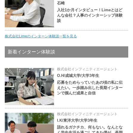
石崎
入社1か月インタビュー！Limeとはど
んな会社？人事のインターシップ体験
談
株式会社Limeのインターン体験談一覧を見る
新着インターン体験談
株式会社インフィニティエージェント
O.H/成城大学/大学3年生
応募をためらっていたあの頃の私に伝
えたい。一歩踏み出した長期インター
ンで掴んだ成果と自信
株式会社インフィニティエージェント
I.K/東洋大学/大学3年生
語れるガクチカ、何もない。なんとな
く学生生活を過ごしてきた僕が、長期