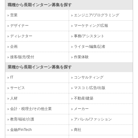
職種から長期インターン募集を探す
営業
エンジニア/プログラミング
デザイナー
マーケティング/広報
ディレクター
事務/アシスタント
企画
ライター/編集/記者
接客/販売/受付
作業体験
業種から長期インターン募集を探す
IT
コンサルティング
サービス
マスコミ/広告/出版
人材
不動産/建築
会計・税理士/その他士業
メーカー
教育/福祉/介護
アパレル/ファッション
金融/FinTech
商社