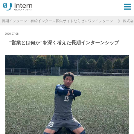
長期インターン・有給インターン募集サイトならゼロワンインターン
株式会
2026.07.08
”営業とは何か”を深く考えた長期インターンシップ