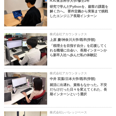
H.K/東京科学大学/修士2年
研究で学んだPythonを、顧客の課題を
解く力へ。 要件定義から実装まで挑戦
したエンジニア長期インターン
株式会社アカウンタックス
上原 慶/神奈川大学/既卒(学部)
「税理士を目指す自分」を応援してく
れる職場に出会い、長期インターンか
ら新卒入社へ歩んだ私の体験記
株式会社アカウンタックス
中井 双葉/日本大学/既卒(学部)
就活に出遅れ、資格もなかった。不安
だらけだった日々を変えてくれた、長
期インターンという選択
株式会社レバレッジベース