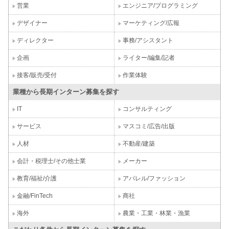
営業
エンジニア/プログラミング
デザイナー
マーケティング/広報
ディレクター
事務/アシスタント
企画
ライター/編集/記者
接客/販売/受付
作業体験
業種から長期インターン募集を探す
IT
コンサルティング
サービス
マスコミ/広告/出版
人材
不動産/建築
会計・税理士/その他士業
メーカー
教育/福祉/介護
アパレル/ファッション
金融/FinTech
商社
海外
農業・工業・林業・漁業