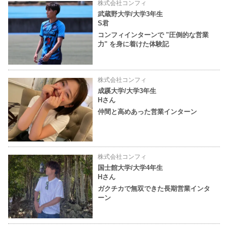
株式会社コンフィ
武蔵野大学/大学3年生
S君
コンフィインターンで "圧倒的な営業
力" を身に着けた体験記
株式会社コンフィ
成蹊大学/大学3年生
Hさん
仲間と高めあった営業インターン
株式会社コンフィ
国士館大学/大学4年生
Hさん
ガクチカで無双できた長期営業インタ
ーン