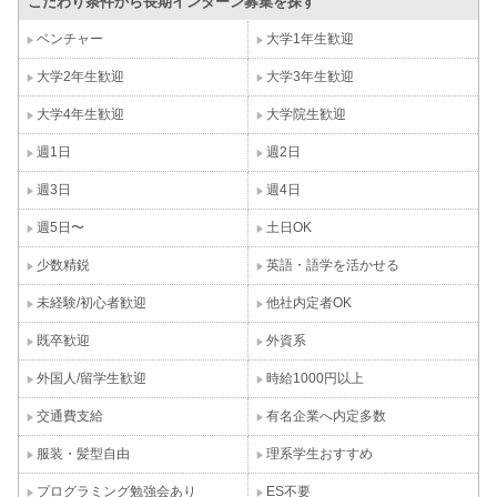
こだわり条件から長期インターン募集を探す
ベンチャー
大学1年生歓迎
大学2年生歓迎
大学3年生歓迎
大学4年生歓迎
大学院生歓迎
週1日
週2日
週3日
週4日
週5日〜
土日OK
少数精鋭
英語・語学を活かせる
未経験/初心者歓迎
他社内定者OK
既卒歓迎
外資系
外国人/留学生歓迎
時給1000円以上
交通費支給
有名企業へ内定多数
服装・髪型自由
理系学生おすすめ
プログラミング勉強会あり
ES不要