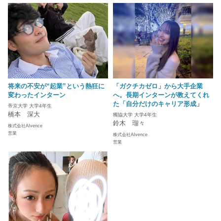
将来の不安が“起業”という熱狂に
「ガクチカゼロ」から大手企業
変わったインターン
へ。長期インターンが教えてくれ
た「自分だけのキャリア形成」
帝京大学 大学4年生
橋本 深大
獨協大学 大学4年生
鈴木 瑠々
株式会社AIvence
営業
株式会社AIvence
営業