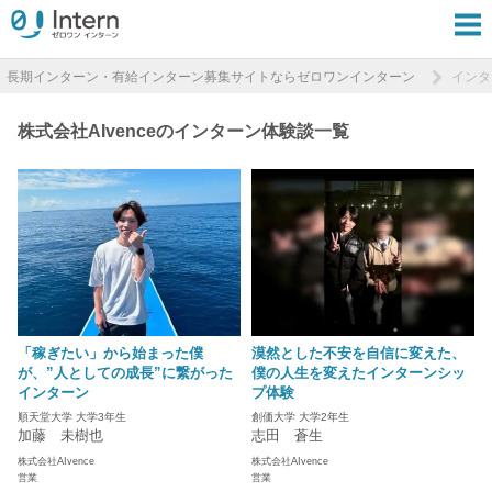
長期インターン・有給インターン募集サイトならゼロワンインターン
インタ
株式会社AIvenceのインターン体験談一覧
「稼ぎたい」から始まった僕
漠然とした不安を自信に変えた、
が、”人としての成長”に繋がった
僕の人生を変えたインターンシッ
インターン
プ体験
順天堂大学 大学3年生
創価大学 大学2年生
加藤 未樹也
志田 蒼生
株式会社AIvence
株式会社AIvence
営業
営業