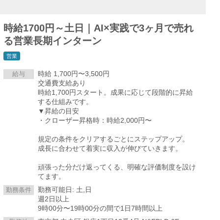
時給1700円～土日｜AI×実践で3ヶ月で売れ
る営業長期インターン
営業
時給 1,700円〜3,500円
給与
交通費支給あり
時給1,700円スタート。成果に応じて段階的に昇給
する仕組みです。
▼昇給の目安
・クローザー昇格時：時給2,000円〜
規定の条件をクリアするごとにステップアップ。
成長に合わせて着実に収入が伸びていきます。
頑張った分だけ返ってくる、明確な評価制度を設け
てます。
勤務可能日: 土,日
勤務条件
週2日以上
9時00分〜19時00分の間で1日7時間以上