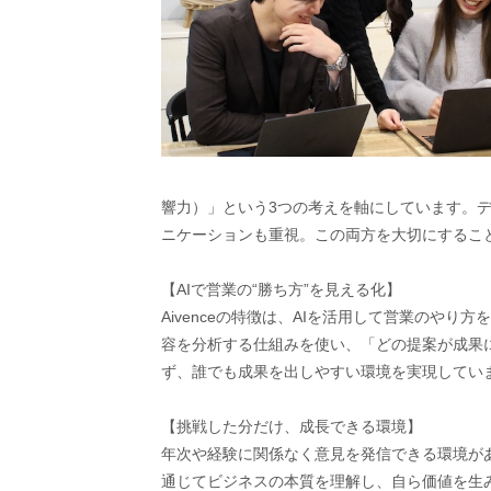
響力）」という3つの考えを軸にしています。
ニケーションも重視。この両方を大切にするこ
【AIで営業の“勝ち方”を見える化】
Aivenceの特徴は、AIを活用して営業のや
容を分析する仕組みを使い、「どの提案が成果
ず、誰でも成果を出しやすい環境を実現してい
【挑戦した分だけ、成長できる環境】
年次や経験に関係なく意見を発信できる環境が
通じてビジネスの本質を理解し、自ら価値を生