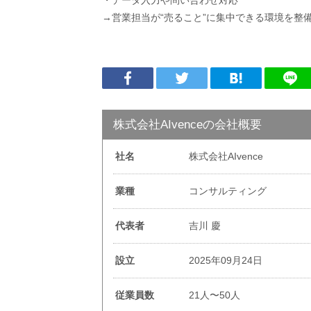
・データ入力や問い合わせ対応
→営業担当が“売ること”に集中できる環境を整
株式会社AIvenceの会社概要
社名
株式会社AIvence
業種
コンサルティング
代表者
吉川 慶
設立
2025年09月24日
従業員数
21人〜50人