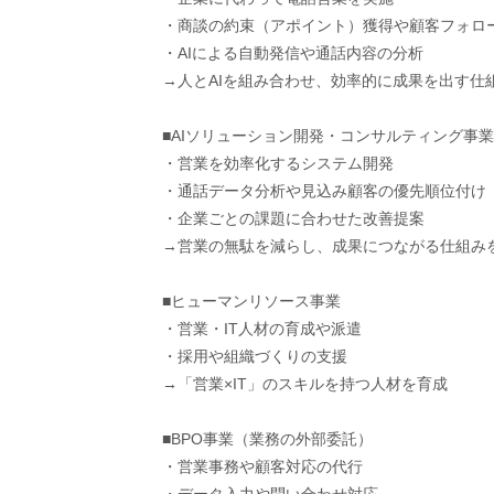
・商談の約束（アポイント）獲得や顧客フォロ
・AIによる自動発信や通話内容の分析
→人とAIを組み合わせ、効率的に成果を出す仕
■AIソリューション開発・コンサルティング事業
・営業を効率化するシステム開発
・通話データ分析や見込み顧客の優先順位付け
・企業ごとの課題に合わせた改善提案
→営業の無駄を減らし、成果につながる仕組み
■ヒューマンリソース事業
・営業・IT人材の育成や派遣
・採用や組織づくりの支援
→「営業×IT」のスキルを持つ人材を育成
■BPO事業（業務の外部委託）
・営業事務や顧客対応の代行