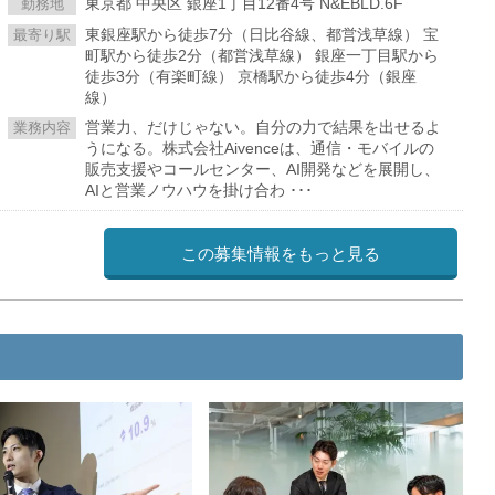
東京都 中央区 銀座1丁目12番4号 N&EBLD.6F
勤務地
東銀座駅から徒歩7分（日比谷線、都営浅草線） 宝
最寄り駅
町駅から徒歩2分（都営浅草線） 銀座一丁目駅から
徒歩3分（有楽町線） 京橋駅から徒歩4分（銀座
線）
営業力、だけじゃない。自分の力で結果を出せるよ
業務内容
うになる。株式会社Aivenceは、通信・モバイルの
販売支援やコールセンター、AI開発などを展開し、
AIと営業ノウハウを掛け合わ ･･･
この募集情報をもっと見る