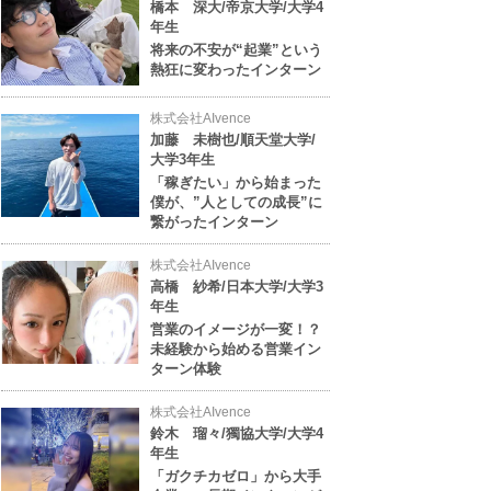
橋本 深大/帝京大学/大学4
年生
将来の不安が“起業”という
熱狂に変わったインターン
株式会社AIvence
加藤 未樹也/順天堂大学/
大学3年生
「稼ぎたい」から始まった
僕が、”人としての成長”に
繋がったインターン
株式会社AIvence
高橋 紗希/日本大学/大学3
年生
営業のイメージが一変！？
未経験から始める営業イン
ターン体験
株式会社AIvence
鈴木 瑠々/獨協大学/大学4
年生
「ガクチカゼロ」から大手