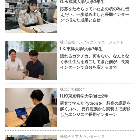
O.H/成城大学/大学3年生
応募をためらっていたあの頃の私に伝
えたい。一歩踏み出した長期インター
ンで掴んだ成果と自信
株式会社インフィニティエージェント
I.K/東洋大学/大学3年生
語れるガクチカ、何もない。なんとな
く学生生活を過ごしてきた僕が、長期
インターンで自分を変えるまで
株式会社pipon
H.K/東京科学大学/修士2年
研究で学んだPythonを、顧客の課題を
解く力へ。 要件定義から実装まで挑戦
したエンジニア長期インターン
株式会社アカウンタックス