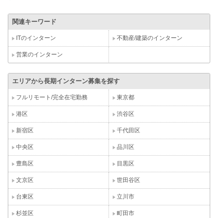
関連キーワード
ITのインターン
不動産/建築のインターン
営業のインターン
エリアから長期インターン募集を探す
フルリモート/完全在宅勤務
東京都
港区
渋谷区
新宿区
千代田区
中央区
品川区
豊島区
目黒区
文京区
世田谷区
台東区
立川市
杉並区
町田市