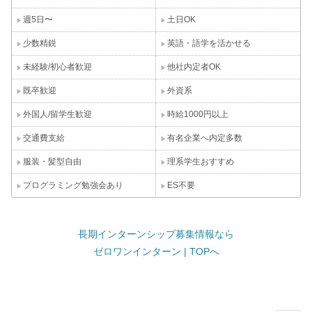
週5日〜
土日OK
少数精鋭
英語・語学を活かせる
未経験/初心者歓迎
他社内定者OK
既卒歓迎
外資系
外国人/留学生歓迎
時給1000円以上
交通費支給
有名企業へ内定多数
服装・髪型自由
理系学生おすすめ
プログラミング勉強会あり
ES不要
長期インターンシップ募集情報なら
ゼロワンインターン | TOPへ