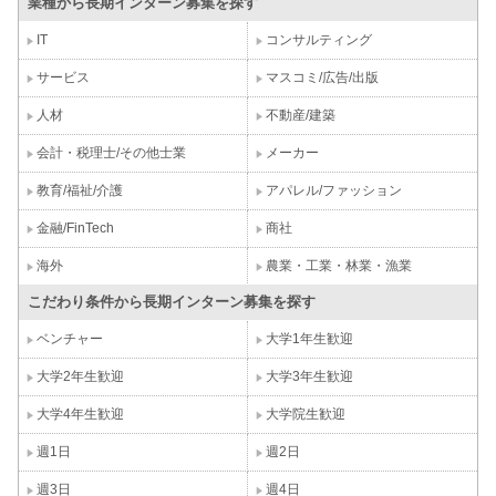
業種から長期インターン募集を探す
IT
コンサルティング
サービス
マスコミ/広告/出版
人材
不動産/建築
会計・税理士/その他士業
メーカー
教育/福祉/介護
アパレル/ファッション
金融/FinTech
商社
海外
農業・工業・林業・漁業
こだわり条件から長期インターン募集を探す
ベンチャー
大学1年生歓迎
大学2年生歓迎
大学3年生歓迎
大学4年生歓迎
大学院生歓迎
週1日
週2日
週3日
週4日