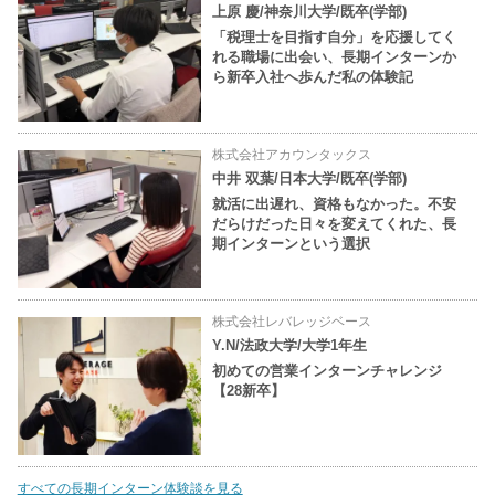
上原 慶/神奈川大学/既卒(学部)
「税理士を目指す自分」を応援してく
れる職場に出会い、長期インターンか
ら新卒入社へ歩んだ私の体験記
株式会社アカウンタックス
中井 双葉/日本大学/既卒(学部)
就活に出遅れ、資格もなかった。不安
だらけだった日々を変えてくれた、長
期インターンという選択
株式会社レバレッジベース
Y.N/法政大学/大学1年生
初めての営業インターンチャレンジ
【28新卒】
すべての長期インターン体験談を見る