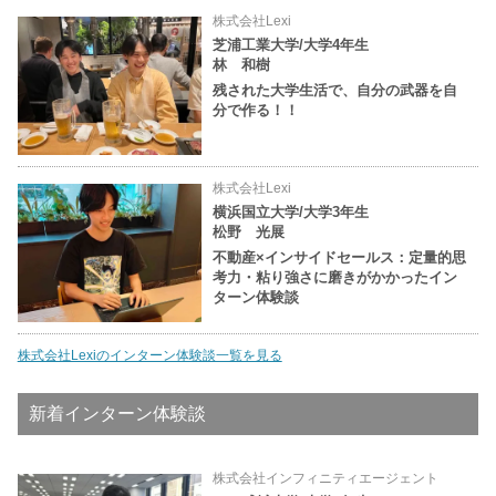
株式会社Lexi
芝浦工業大学/大学4年生
林 和樹
残された大学生活で、自分の武器を自
分で作る！！
株式会社Lexi
横浜国立大学/大学3年生
松野 光展
不動産×インサイドセールス：定量的思
考力・粘り強さに磨きがかかったイン
ターン体験談
株式会社Lexiのインターン体験談一覧を見る
新着インターン体験談
株式会社インフィニティエージェント