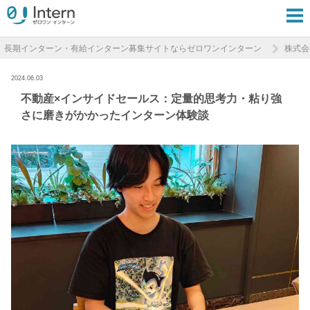
長期インターン・有給インターン募集サイトならゼロワンインターン
株式会社
2024.06.03
不動産×インサイドセールス：定量的思考力・粘り強
さに磨きがかかったインターン体験談