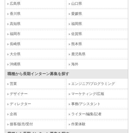
広島県
山口県
香川県
愛媛県
高知県
福岡県
福岡市
佐賀県
長崎県
熊本県
大分県
鹿児島県
沖縄県
海外
職種から長期インターン募集を探す
営業
エンジニア/プログラミング
デザイナー
マーケティング/広報
ディレクター
事務/アシスタント
企画
ライター/編集/記者
接客/販売/受付
作業体験