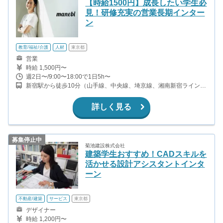
【時給1500円】成長したい学生必
見！研修充実の営業長期インター
ン
教育/福祉/介護
人材
東京都
営業
時給 1,500円〜
週2日〜/9:00〜18:00で1日5h〜
新宿駅から徒歩10分（山手線、中央線、埼京線、湘南新宿ライン、
ほか） 都庁前駅から徒歩3分（都営大江戸線） 西新宿駅から徒歩5
分（丸ノ内線）
詳しく見る
募集停止中
菊池建設株式会社
建築学生おすすめ！CADスキルを
活かせる設計アシスタントインタ
ーン
不動産/建築
サービス
東京都
デザイナー
時給 1,200円〜