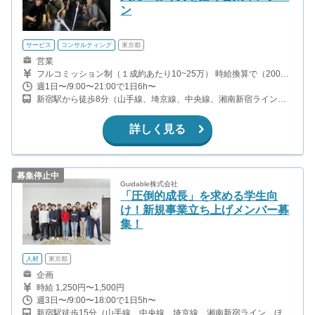
ン
サービス
コンサルティング
東京都
営業
フルコミッション制（１成約あたり10~25万） 時給換算で（2000
円〜2500円）程度が目安となります。 月100万稼ぐ学生多数在籍し
週1日〜/9:00〜21:00で1日6h〜
ています。 ■収入例 〇入社1か月目（早稲田大学2年生） 役職：ア
新宿駅から徒歩8分（山手線、埼京線、中央線、湘南新宿ライン、
ポインター 月間1契約×10万円＝10万円 ＋交通費 〇入社3か月目
ほか）
（明治大学2年生） 役職：アポインター 月間2契約×13万円＝26万
円 ＋交通費 〇入社6か月目（慶應義塾大学3年生） 役職：アポイン
詳しく見る
ター 月間5契約×15万円＝75万円 ＋交通費 〇入社15か月目（東京
大学3年生） 役職：クローザー 月間3契約×25万=75万円 ＋交通費
募集停止中
Guidable株式会社
「圧倒的成長」を求める学生向
け！新規事業立ち上げメンバー募
集！
人材
東京都
企画
時給 1,250円〜1,500円
週3日〜/9:00〜18:00で1日5h〜
新宿駅徒歩15分（山手線、中央線、埼京線、湘南新宿ライン、ほ