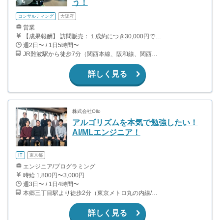
う！
コンサルティング
大阪府
営業
【成果報酬】 訪問販売：１成約につき30,000円です。 例えば、光インターネットの成約であれば、平均的に2.5日で1件の契約が見込めます。（12,000円/1日6時間稼働） ＜月収例＞月に100万以上稼ぐ方もいます！ ・月5件成約：150,000円 ・月15件成約：450,000円 ・月30成約：900,000円➕マネジメントインセンティブ300,000円 合計1,200,000円 時給換算で2,000円程度が、平均的なインターン生の報酬となっています。
週2日〜 / 1日5時間〜
JR難波駅から徒歩7分（関西本線、阪和線、関西空港線） 大阪難波駅から徒歩13分（近鉄奈良線、阪神なんば線） 桜川駅から徒歩4分（大阪メトロ千日前線、阪神なんば線）
詳しく見る
株式会社Ollo
アルゴリズムを本気で勉強したい！
AI/MLエンジニア！
IT
東京都
エンジニア/プログラミング
時給 1,800円〜3,000円
週3日〜 / 1日4時間〜
本郷三丁目駅より徒歩2分（東京メトロ丸の内線/都営地下鉄大江戸線）
詳しく見る