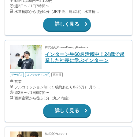
時給 1,250円〜2,100円
週2日〜 / 1日7時間〜
水道橋駅から徒歩1分（JR中央、総武線） 水道橋駅から徒歩6分（都営三田線）
詳しく見る
株式会社GreenEnergyPartners
インターン生60名活躍中！24歳で起
業した社長に学ぶインターン
サービス
コンサルティング
東京都
営業
フルコミッション制（１成約あたり8-25万） 月５０万以上稼ぐインターン生も多数います！ ■収入例 ○入社１ヶ月目（明治大学2年生） 役職：アポインター 月間１契約×８万円＝８万円 ＋交通費 ○入社３ヶ月目（東京大学２年生） 役職：アポインター（ランク：ブロンズ） 月間３契約×10万円＝30万円 ＋交通費 ○入社６ヶ月目（早稲田大学３年生） 役職：アポインター（ランク：シルバー） 月間５契約×12万円＝60万円 ＋交通費 ○入社15ヶ月目（慶應大学３年生） 役職：クローザー 月間３契約×25万＝75万円 ＋交通費
週2日〜 / 1日6時間〜
西新宿駅から徒歩1分（丸ノ内線）
詳しく見る
株式会社DRAFT