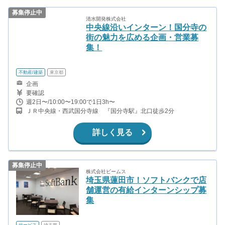
募集停止中
清水開発株式会社
中央線沿いインターン！国分寺の
街の魅力を広める企画・営業募
集！
不動産/建築
東京都
企画
要確認
週2日〜/10:00〜19:00で1日3h〜
ＪＲ中央線・西武国分寺線 『国分寺駅』北口徒歩2分
詳しく見る
募集停止中
株式会社ビームス
埼玉県蓮田市！ソフトバンクで店
舗運営の有給インターンシップ募
集
サービス
埼玉県