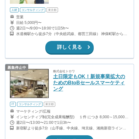
人材
コンサルティング
東京都
営業
日給 5,000円〜
週2日〜/9:00〜18:00で1日5h〜
水道橋駅から徒歩7分（中央総武線、都営三田線） 神保町駅から徒
歩7分（都営三田線、都営新宿線、半蔵門線）
詳しく見る
募集停止中
株式会社トロワ
土日限定もOK！新規事業拡大の
ためのBtoBセールスマーケティ
ング
IT
コンサルティング
東京都
マーケティング/広報
インセンティブ制(完全成果報酬型) １件 につき 8,000～15,000円
※研修中も同額支給 ●その他 達成インセンティブ／ラン
週2日〜/13:00〜21:00で1日3h〜
キングインセンティブなど様々な インセンティブがありま
新宿駅より徒歩7分（山手線、中央線、埼京線、湘南新宿ライン、
す！ 【周囲とは比較出来ない位の高収入が実現可能！】 月給40万
他）
円以上稼ぐインターン生も在籍中です！ ※稼働時間に応じて交通費