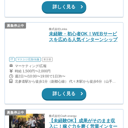
参道駅から徒歩10分(東京メトロ 副都心線)
詳しく見る
募集停止中
株式会社Links
未経験・初心者OK！WEBサービ
スを広める人気インターンシップ
IT
マスコミ/広告/出版
東京都
マーケティング/広報
時給 1,500円〜2,000円
週2日〜/10:00〜19:00で1日3h〜
北参道駅から徒歩1分（副都心線） 代々木駅から徒歩6分（山手
線、都営大江戸線） 千駄ヶ谷駅から徒歩6分（中央総武線） 新宿駅
から徒歩12分（JR線、小田急、京王他） 南新宿駅から徒歩8分（小
詳しく見る
田急線）
募集停止中
株式会社Craft energy
【未経験OK】成果がそのまま収
入に！稼ぐ力を磨く営業インター