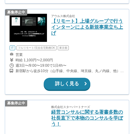
募集停止中
アウルス株式会社
【リモート】上場グループで行う
インターンによる新規事業立ち上
げ
IT
フルリモート/完全在宅勤務OK
東京都
営業
時給 1,100円〜2,000円
週3日〜/9:00〜19:00で1日4h〜
新宿駅から徒歩10分（山手線、中央線、埼京線、丸ノ内線、他）
西新宿駅から徒歩3分（丸ノ内線） 都庁前駅から徒歩7分（大江戸
線） 西武新宿駅から徒歩10分（西武新宿線）
詳しく見る
募集停止中
株式会社スターパートナーズ
経営コンサルに関する著書多数の
社長直下で本物のコンサルを学ぼ
う！