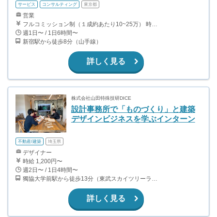
サービス
コンサルティング
東京都
営業
フルコミッション制（１成約あたり10~25万） 時給換算で（2000円〜2500円）程度が目安となります。 月100万を稼ぐ学生多数在籍しています。 ■収入例 〇入社1か月目（早稲田大学2年生） 役職：アポインター 月間1契約×10万円＝10万円 ＋交通費 〇入社3か月目（明治大学2年生） 役職：アポインター 月間2契約×13万円＝26万円 ＋交通費 〇入社6か月目（慶應義塾大学3年生） 役職：アポインター 月間5契約×15万円＝75万円 ＋交通費 〇入社15か月目（東京大学3年生） 役職：クローザー 月間3契約×25万=75万円 ＋交通費 交通費支給あり
週1日〜 / 1日6時間〜
新宿駅から徒歩8分（山手線）
詳しく見る
株式会社山田特殊技研DICE
設計事務所で「ものづくり」と建築
デザインビジネスを学ぶインターン
不動産/建築
埼玉県
デザイナー
時給 1,200円〜
週2日〜 / 1日4時間〜
獨協大学前駅から徒歩13分（東武スカイツリーライン、東武伊勢崎線、東武日光線、鬼怒川線）
詳しく見る