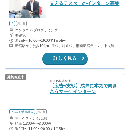
支えるテスターのインターン募集
IT
東京都
エンジニア/プログラミング
要確認
週2日〜/10:00〜19:00で1日5h〜
新宿駅から徒歩10分(山手線、埼京線、湘南新宿ライン、中央線
ほか) 西新宿駅から徒歩6分(丸の内線、大江戸線) 都庁前駅から徒歩
4分(大江戸線) 西武新宿駅から徒歩11分(西武新宿線)
詳しく見る
募集停止中
TRILIA株式会社
【広告×実戦】成果に本気で向き
合うマーケインターン
マスコミ/広告/出版
東京都
マーケティング/広報
時給 1,300円〜3,000円
週3日〜/11:00〜20:00で1日5h〜