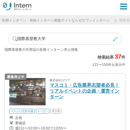
長期インターン・有給インターン募集サイトならゼロワンインターン
国際基
国際基督教大学
国際基督教大学周辺の長期インターン求人情報
37
検索結果
件
121〜150件を表示中
募集停止中
株式会社ロウプ
マスコミ・広告業界志望者必見！
リアルイベントの企画・運営イン
ターン
マスコミ/広告/出版
メーカー
東京都
企画
要確認
週2日〜/10:00〜19:00で1日5h〜