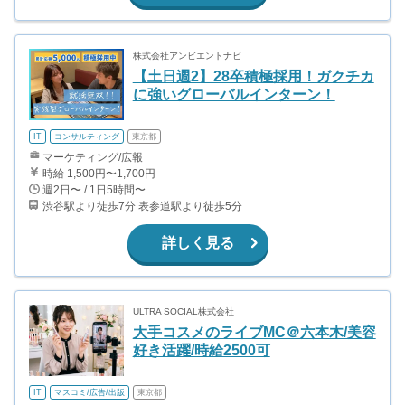
株式会社アンビエントナビ
【土日週2】28卒積極採用！ガクチカ
に強いグローバルインターン！
IT
コンサルティング
東京都
マーケティング/広報
時給 1,500円〜1,700円
週2日〜 / 1日5時間〜
渋谷駅より徒歩7分 表参道駅より徒歩5分
詳しく見る
ULTRA SOCIAL株式会社
大手コスメのライブMC＠六本木/美容
好き活躍/時給2500可
IT
マスコミ/広告/出版
東京都