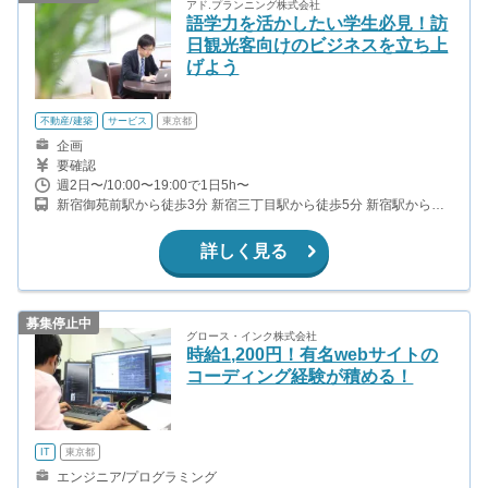
アド.プランニング株式会社
語学力を活かしたい学生必見！訪
日観光客向けのビジネスを立ち上
げよう
不動産/建築
サービス
東京都
企画
要確認
週2日〜/10:00〜19:00で1日5h〜
新宿御苑前駅から徒歩3分 新宿三丁目駅から徒歩5分 新宿駅から徒
歩10分
詳しく見る
募集停止中
グロース・インク株式会社
時給1,200円！有名webサイトの
コーディング経験が積める！
IT
東京都
エンジニア/プログラミング