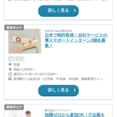
か） 都庁前駅から徒歩9分(都営大江戸線) 初台駅から徒歩10分(都営
新宿線、京王新線)
詳しく見る
募集停止中
Qufooit Japan株式会社
日米で特許取得！自社サービスの
導入サポートインターン2期生募
集！
IT
東京都
営業
時給 1,200円〜
週2日〜/7:00〜21:00で1日4h〜
新宿駅から徒歩5分（山手線、中央線、埼京線、湘南新宿ライン、
ほか） 新宿三丁目駅から徒歩1分（丸ノ内線、副都心線、都営新宿
線） 代々木駅から徒歩8分（山手線、中央線、総武線、都営大江戸
詳しく見る
線）
募集停止中
株式会社アイブイピー
知識ゼロから参加OK！IT企業を