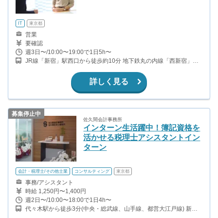
IT
東京都
営業
要確認
週3日〜/10:00〜19:00で1日5h〜
JR線「新宿」駅西口から徒歩約10分 地下鉄丸の内線「西新宿」駅1
番出口から徒歩約5分
詳しく見る
募集停止中
佐久間会計事務所
インターン生活躍中！簿記資格を
活かせる税理士アシスタントイン
ターン
会計・税理士/その他士業
コンサルティング
東京都
事務/アシスタント
時給 1,250円〜1,400円
週2日〜/10:00〜18:00で1日4h〜
代々木駅から徒歩3分(中央・総武線、山手線、都営大江戸線) 新宿
駅から徒歩12分(山手線、中央・総武線、京王線、小田急線 ほか) 北