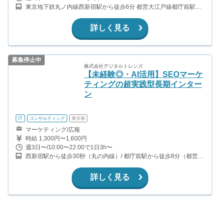
東京地下鉄丸ノ内線西新宿駅から徒歩6分 都営大江戸線都庁前駅か
ら徒歩6分 都営大江戸線西新宿5丁目駅から徒歩5分 各線 新宿駅 徒
歩10分
詳しく見る
募集停止中
株式会社デジタルトレンズ
【未経験◎・AI活用】SEOマーケ
ティングの超実践型長期インター
ン
IT
コンサルティング
東京都
マーケティング/広報
時給 1,300円〜1,600円
週3日〜/10:00〜22:00で1日3h〜
西新宿駅から徒歩30秒（丸の内線）/ 都庁前駅から徒歩8分（都営大
江戸線）/ 新宿西口駅から徒歩10分（都営大江戸線）/ 新宿駅から徒
歩10分（山手線、中央線、埼京線、京王線、他）
詳しく見る