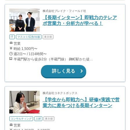
株式会社ブレイク・フィールド社
【長期インターン】即戦力のテレア
ポ営業力・分析力が学べる！
IT
マスコミ/広告/出版
東京都
営業
時給 1,500円〜
週2日〜 / 1日4時間〜
半蔵門駅から徒歩2分（半蔵門線） 麹町駅かた徒歩10分（有楽町線）
詳しく見る
株式会社コネクトボックス
【学生から即戦力へ】研修×実践で営
業力に差をつける長期インターン
コンサルティング
人材
東京都
営業