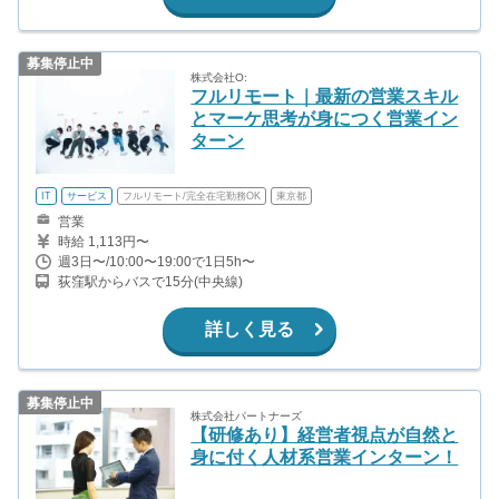
募集停止中
株式会社O:
フルリモート｜最新の営業スキル
とマーケ思考が身につく営業イン
ターン
IT
サービス
フルリモート/完全在宅勤務OK
東京都
営業
時給 1,113円〜
週3日〜/10:00〜19:00で1日5h〜
荻窪駅からバスで15分(中央線)
詳しく見る
募集停止中
株式会社パートナーズ
【研修あり】経営者視点が自然と
身に付く人材系営業インターン！