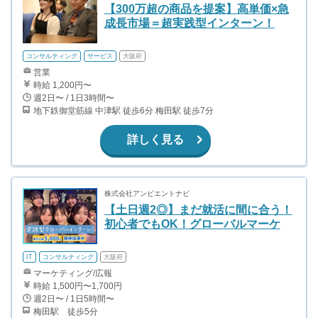
【300万超の商品を提案】高単価×急
成長市場＝超実践型インターン！
コンサルティング
サービス
大阪府
営業
時給 1,200円〜
週2日〜 / 1日3時間〜
地下鉄御堂筋線 中津駅 徒歩6分 梅田駅 徒歩7分
詳しく見る
株式会社アンビエントナビ
【土日週2◎】まだ就活に間に合う！
初心者でもOK！グローバルマーケ
IT
コンサルティング
大阪府
マーケティング/広報
時給 1,500円〜1,700円
週2日〜 / 1日5時間〜
梅田駅 徒歩5分