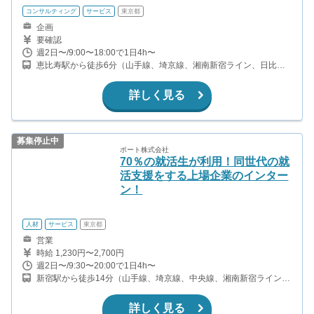
コンサルティング
サービス
東京都
企画
要確認
週2日〜/9:00〜18:00で1日4h〜
恵比寿駅から徒歩6分（山手線、埼京線、湘南新宿ライン、日比谷
線） 広尾駅から徒歩10分（日比谷線）
詳しく見る
募集停止中
ポート株式会社
70％の就活生が利用！同世代の就
活支援をする上場企業のインター
ン！
人材
サービス
東京都
営業
時給 1,230円〜2,700円
週2日〜/9:30〜20:00で1日4h〜
新宿駅から徒歩14分（山手線、埼京線、中央線、湘南新宿ライン、
ほか） 西新宿駅から徒歩3分（丸ノ内線） 都庁前駅から徒歩8分
（都営大江戸線） 西武新宿駅から徒歩12分（西武新宿線）
詳しく見る