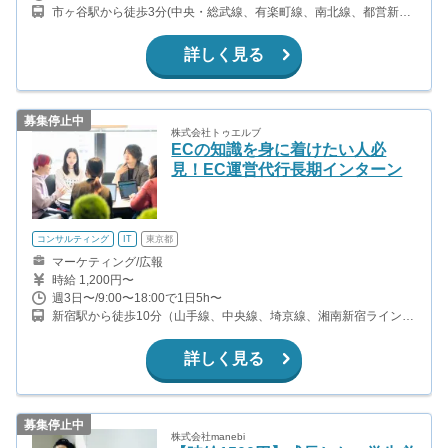
市ヶ谷駅から徒歩3分(中央・総武線、有楽町線、南北線、都営新宿
線)
詳しく見る
募集停止中
株式会社トゥエルブ
ECの知識を身に着けたい人必
見！EC運営代行長期インターン
コンサルティング
IT
東京都
マーケティング/広報
時給 1,200円〜
週3日〜/9:00〜18:00で1日5h〜
新宿駅から徒歩10分（山手線、中央線、埼京線、湘南新宿ライン、
ほか） 都庁前駅から徒歩1分（都営大江戸線） 西新宿駅から徒歩6
分（丸ノ内線）
詳しく見る
募集停止中
株式会社manebi