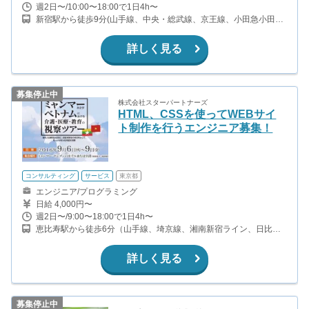
週2日〜/10:00〜18:00で1日4h〜
新宿駅から徒歩9分(山手線、中央・総武線、京王線、小田急小田原
線 ほか) 都庁前駅から徒歩5分(都営大江戸線) 西新宿駅から徒歩6分
(丸の内線) 西武新宿駅から徒歩11分(西武新宿線)
詳しく見る
募集停止中
株式会社スターパートナーズ
HTML、CSSを使ってWEBサイ
ト制作を行うエンジニア募集！
コンサルティング
サービス
東京都
エンジニア/プログラミング
日給 4,000円〜
週2日〜/9:00〜18:00で1日4h〜
恵比寿駅から徒歩6分（山手線、埼京線、湘南新宿ライン、日比谷
線） 広尾駅から徒歩10分（日比谷線）
詳しく見る
募集停止中