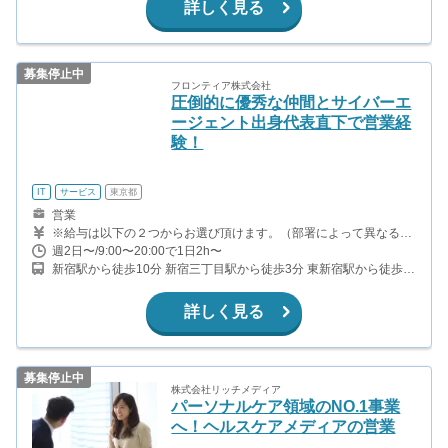
支給あり ※上記のインセンティブは一例です ※一定以上の成果を
詳しく見る
上げた場合、学生のうちから別途責任者手当もあり
募集停止中
フロンティア株式会社
圧倒的に優秀な仲間とサイバーエ
ージェント出身代表直下で営業経
験！
IT
サービス
東京都
営業
※給与は以下の２つからお選び頂けます。（部署によって異なる）
◆時給制 ◆完全成功報酬 1契約につき10,000円〜30,000円 成果を
週2日〜/9:00〜20:00で1日2h〜
あげるほど、1契約の単価はアップ。支給上限なし。 １ヶ月で100
新宿駅から徒歩10分 新宿三丁目駅から徒歩3分 東新宿駅から徒歩5
万円を稼ぐ学生も！ 成長しながら結果としてお金が付いてきます
分
※顧問税理士がいるので税金の心配不要 成果に応じた積極的な昇格
制度があり最短1ヶ月で昇格も！ 別途インセンティブや年２回の海
詳しく見る
外旅行等の賞与あり！ ＜福利厚生＞ 海外支援制度 授業料最大1年分
負担の特別奨学金制度 就職活動支援制度『有名企業とのコネクショ
ンあり』 会議,出張の交通費支給
募集停止中
株式会社リッチメディア
パーソナルケア領域のNO.1事業
へ！ヘルスケアメディアの営業