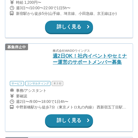
時給 1,200円〜
週3日〜/10:00〜22:00で1日5h〜
新宿駅から徒歩5分(山手線、埼京線、小田急線、京王線ほか)
詳しく見る
募集停止中
株式会社WADOウイングス
週2日OK！社内イベントやセミナ
ー運営のサポートメンバー募集
サービス
コンサルティング
東京都
事務/アシスタント
要確認
週2日〜/9:00〜18:00で1日4h〜
中野新橋駅から徒歩7分（東京メトロ丸の内線） 西新宿五丁目駅か
ら徒歩12分（都営大江戸線）
詳しく見る