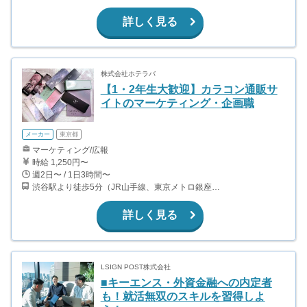
詳しく見る
株式会社ホテラバ
【1・2年生大歓迎】カラコン通販サ
イトのマーケティング・企画職
メーカー
東京都
マーケティング/広報
時給 1,250円〜
週2日〜 / 1日3時間〜
渋谷駅より徒歩5分（JR山手線、東京メトロ銀座・半蔵門・副都心線）
詳しく見る
LSIGN POST株式会社
■キーエンス・外資金融への内定者
も！就活無双のスキルを習得しよ