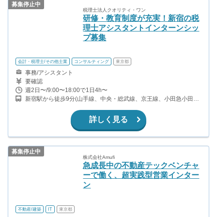
募集停止中
税理士法人クオリティ・ワン
研修・教育制度が充実！新宿の税
理士アシスタントインターンシッ
プ募集
会計・税理士/その他士業
コンサルティング
東京都
事務/アシスタント
要確認
週2日〜/9:00〜18:00で1日4h〜
新宿駅から徒歩9分(山手線、中央・総武線、京王線、小田急小田原
線 ほか) 西武新宿駅から徒歩6分(西武新宿線) 西新宿駅から徒歩7分
(丸の内線) 都庁前駅から徒歩12分(都営大江戸線)
詳しく見る
募集停止中
株式会社Amufi
急成長中の不動産テックベンチャ
ーで働く、超実践型営業インター
ン
不動産/建築
IT
東京都