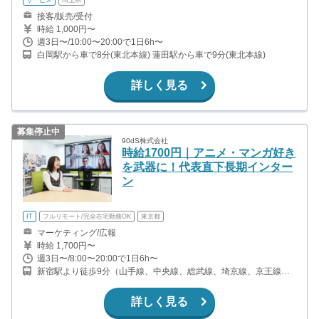
接客/販売/受付
時給 1,000円〜
週3日〜/10:00〜20:00で1日6h〜
白岡駅から車で8分(東北本線) 蓮田駅から車で9分(東北本線)
詳しく見る
募集停止中
90dS株式会社
時給1700円｜アニメ・マンガ好き
を武器に！代表直下長期インター
ン
IT
フルリモート/完全在宅勤務OK
東京都
マーケティング/広報
時給 1,700円〜
週3日〜/8:00〜20:00で1日6h〜
新宿駅より徒歩9分（山手線、中央線、総武線、埼京線、京王線ほ
か） 都庁前駅より徒歩7分（都営大江戸線）
詳しく見る