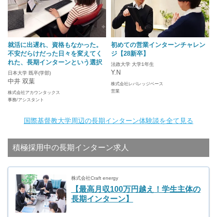
就活に出遅れ、資格もなかった。
初めての営業インターンチャレン
不安だらけだった日々を変えてく
ジ【28新卒】
れた、長期インターンという選択
法政大学 大学1年生
Y.N
日本大学 既卒(学部)
中井 双葉
株式会社レバレッジベース
営業
株式会社アカウンタックス
事務/アシスタント
国際基督教大学周辺の長期インターン体験談を全て見る
積極採用中の長期インターン求人
株式会社Craft energy
【最高月収100万円越え！学生主体の
長期インターン】