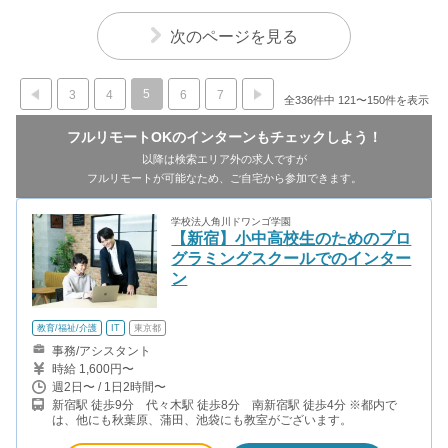
次のページを見る
5
3
4
6
7
全336件中 121〜150件を表示
フルリモートOKのインターンもチェックしよう！
以降は検索エリア外の求人ですが
フルリモートが可能なため、ご自宅から参加できます。
学校法人角川ドワンゴ学園
【新宿】小中高校生のためのプロ
グラミングスクールでのインター
ン
教育/福祉/介護
IT
東京都
事務/アシスタント
時給 1,600円〜
週2日〜 / 1日2時間〜
新宿駅 徒歩9分 代々木駅 徒歩8分 南新宿駅 徒歩4分 ※都内で
は、他にも秋葉原、蒲田、池袋にも教室がございます。