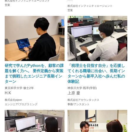
株式会社インフィニティエージェント
営業
株式会社インフィニティエージェント
営業
研究で学んだPythonを、顧客の課
「税理士を目指す自分」を応援し
題を解く力へ。 要件定義から実装
てくれる職場に出会い、長期イン
まで挑戦したエンジニア長期イン
ターンから新卒入社へ歩んだ私の
ターン
体験記
東京科学大学 修士2年
神奈川大学 既卒(学部)
H.K
上原 慶
株式会社pipon
株式会社アカウンタックス
エンジニア/プログラミング
事務/アシスタント