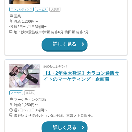
コンサルティング
サービス
大阪府
営業
時給 1,200円〜
週2日〜 / 1日3時間〜
地下鉄御堂筋線 中津駅 徒歩6分 梅田駅 徒歩7分
詳しく見る
株式会社ホテラバ
【1・2年生大歓迎】カラコン通販サ
イトのマーケティング・企画職
メーカー
東京都
マーケティング/広報
時給 1,250円〜
週2日〜 / 1日3時間〜
渋谷駅より徒歩5分（JR山手線、東京メトロ銀座・半蔵門・副都心線）
詳しく見る