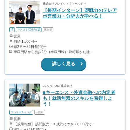
株式会社ブレイク・フィールド社
【長期インターン】即戦力のテレア
ポ営業力・分析力が学べる！
IT
マスコミ/広告/出版
東京都
営業
時給 1,500円〜
週2日〜 / 1日4時間〜
半蔵門駅から徒歩2分（半蔵門線） 麹町駅かた徒歩10分（有楽町線）
詳しく見る
LSIGN POST株式会社
■キーエンス・外資金融への内定者
も！就活無双のスキルを習得しよ
う！
コンサルティング
大阪府
営業
【成果報酬】 訪問販売：１成約につき30,000円です。 例えば、光インターネットの成約であれば、平均的に2.5日で1件の契約が見込めます。（12,000円/1日6時間稼働） ＜月収例＞月に100万以上稼ぐ方もいます！ ・月5件成約：150,000円 ・月15件成約：450,000円 ・月30成約：900,000円➕マネジメントインセンティブ300,000円 合計1,200,000円 時給換算で2,000円程度が、平均的なインターン生の報酬となっています。
週2日〜 / 1日5時間〜