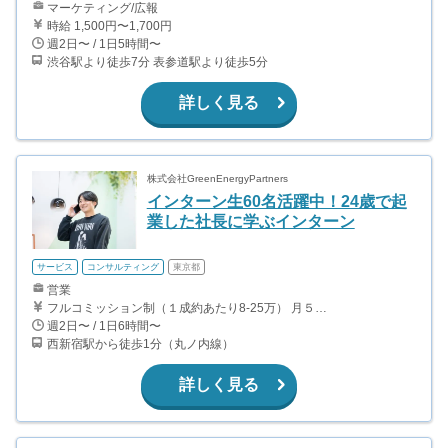
マーケティング/広報
時給 1,500円〜1,700円
週2日〜 / 1日5時間〜
渋谷駅より徒歩7分 表参道駅より徒歩5分
詳しく見る
株式会社GreenEnergyPartners
インターン生60名活躍中！24歳で起
業した社長に学ぶインターン
サービス
コンサルティング
東京都
営業
フルコミッション制（１成約あたり8-25万） 月５０万以上稼ぐインターン生も多数います！ ■収入例 ○入社１ヶ月目（明治大学2年生） 役職：アポインター 月間１契約×８万円＝８万円 ＋交通費 ○入社３ヶ月目（東京大学２年生） 役職：アポインター（ランク：ブロンズ） 月間３契約×10万円＝30万円 ＋交通費 ○入社６ヶ月目（早稲田大学３年生） 役職：アポインター（ランク：シルバー） 月間５契約×12万円＝60万円 ＋交通費 ○入社15ヶ月目（慶應大学３年生） 役職：クローザー 月間３契約×25万＝75万円 ＋交通費
週2日〜 / 1日6時間〜
西新宿駅から徒歩1分（丸ノ内線）
詳しく見る