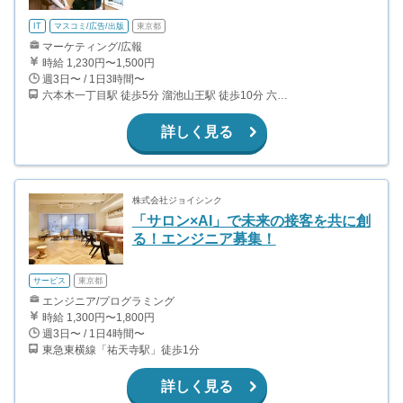
IT
マスコミ/広告/出版
東京都
マーケティング/広報
時給 1,230円〜1,500円
週3日〜 / 1日3時間〜
六本木一丁目駅 徒歩5分 溜池山王駅 徒歩10分 六本木駅 徒歩13分 赤坂駅 徒歩12分
詳しく見る
株式会社ジョイシンク
「サロン×AI」で未来の接客を共に創
る！エンジニア募集！
サービス
東京都
エンジニア/プログラミング
時給 1,300円〜1,800円
週3日〜 / 1日4時間〜
東急東横線「祐天寺駅」徒歩1分
詳しく見る