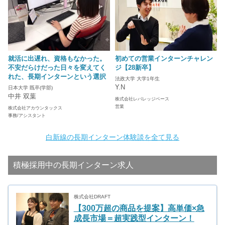
就活に出遅れ、資格もなかった。
初めての営業インターンチャレン
不安だらけだった日々を変えてく
ジ【28新卒】
れた、長期インターンという選択
法政大学 大学1年生
Y.N
日本大学 既卒(学部)
中井 双葉
株式会社レバレッジベース
営業
株式会社アカウンタックス
事務/アシスタント
白新線の長期インターン体験談を全て見る
積極採用中の長期インターン求人
株式会社DRAFT
【300万超の商品を提案】高単価×急
成長市場＝超実践型インターン！