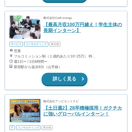
株式会社Craft energy
【最高月収100万円越え！学生主体の
長期インターン】
サービス
コンサルティング
東京都
営業
フルコミッション制（１成約あたり10~25万） 時給換算で（2000円〜2500円）程度が目安となります。 月100万を稼ぐ学生多数在籍しています。 ■収入例 〇入社1か月目（早稲田大学2年生） 役職：アポインター 月間1契約×10万円＝10万円 ＋交通費 〇入社3か月目（明治大学2年生） 役職：アポインター 月間2契約×13万円＝26万円 ＋交通費 〇入社6か月目（慶應義塾大学3年生） 役職：アポインター 月間5契約×15万円＝75万円 ＋交通費 〇入社15か月目（東京大学3年生） 役職：クローザー 月間3契約×25万=75万円 ＋交通費 交通費支給あり
週1日〜 / 1日6時間〜
新宿駅から徒歩8分（山手線）
詳しく見る
株式会社アンビエントナビ
【土日週2】28卒積極採用！ガクチカ
に強いグローバルインターン！
IT
コンサルティング
東京都