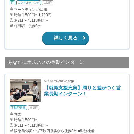
IT
コンサルティング
大阪府
マーケティング/広報
時給 1,500円〜1,700円
週2日〜 / 1日5時間〜
梅田駅 徒歩5分
詳しく見る
あなたにオススメの長期インターン
株式会社Gear Change
【就職支援充実】周りと差がつく営
業長期インターン！
不動産/建築
京都府
営業
時給 1,500円〜
週1日〜 / 1日5時間〜
阪急烏丸駅・地下鉄四条駅から徒歩5分 ■勤務地備考 京都・大阪・奈良・滋賀にて積極募集中！ ※2025年1月から大阪にも面談スペースを設ける予定ですので大阪でのオフラインでの対応も可能です。