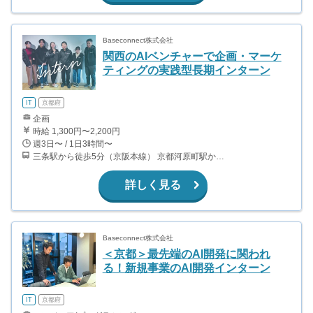
Baseconnect株式会社
関西のAIベンチャーで企画・マーケ
ティングの実践型長期インターン
IT
京都府
企画
時給 1,300円〜2,200円
週3日〜 / 1日3時間〜
三条駅から徒歩5分（京阪本線） 京都河原町駅から徒歩5分（阪急京都線） 京都市役所前駅から徒歩5分（地下鉄東西線）
詳しく見る
Baseconnect株式会社
＜京都＞最先端のAI開発に関われ
る！新規事業のAI開発インターン
IT
京都府