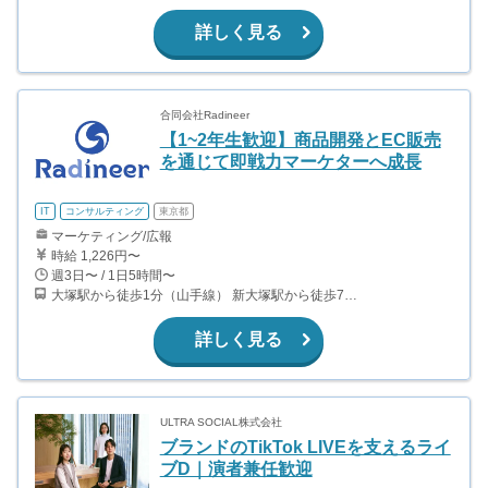
詳しく見る
合同会社Radineer
【1~2年生歓迎】商品開発とEC販売
を通じて即戦力マーケターへ成長
IT
コンサルティング
東京都
マーケティング/広報
時給 1,226円〜
週3日〜 / 1日5時間〜
大塚駅から徒歩1分（山手線） 新大塚駅から徒歩7分（丸ノ内線） 東池袋駅から徒歩14分（有楽町線） 巣鴨駅から徒歩15分（山手線、都営三田線）
詳しく見る
ULTRA SOCIAL株式会社
ブランドのTikTok LIVEを支えるライ
ブD｜演者兼任歓迎