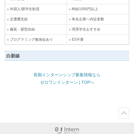
外国人/留学生歓迎
時給1000円以上
交通費支給
有名企業へ内定多数
服装・髪型自由
理系学生おすすめ
プログラミング勉強会あり
ES不要
白新線
長期インターンシップ募集情報なら
ゼロワンインターン | TOPへ
ペー
ジト