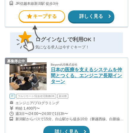
JR信越本線新潟駅 徒歩3分
キープする
詳しく見る
ログインなしで利用OK！
気になる求人は今すぐキープ！
募集停止中
BeyondUS株式会社
日本の医療を支えるシステムを仲
間とつくる、エンジニア長期イン
ターン
IT
フルリモート/完全在宅勤務OK
新潟県
エンジニア/プログラミング
時給 1,400円〜
週3日〜/24:00〜24:00で1日3h〜
新潟駅からバスで15分、白山駅から徒歩10分（磐越西線、白新線、
越後線、信越本線）
詳しく見る