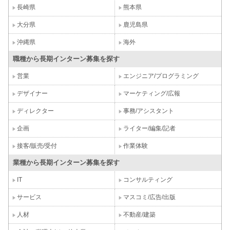
長崎県
熊本県
大分県
鹿児島県
沖縄県
海外
職種から長期インターン募集を探す
営業
エンジニア/プログラミング
デザイナー
マーケティング/広報
ディレクター
事務/アシスタント
企画
ライター/編集/記者
接客/販売/受付
作業体験
業種から長期インターン募集を探す
IT
コンサルティング
サービス
マスコミ/広告/出版
人材
不動産/建築