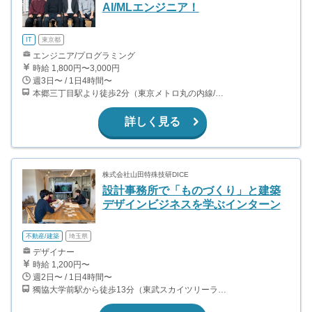
AI/MLエンジニア！
IT
東京都
エンジニア/プログラミング
時給 1,800円〜3,000円
週3日〜 / 1日4時間〜
本郷三丁目駅より徒歩2分（東京メトロ丸の内線/都営地下鉄大江戸線）
詳しく見る
株式会社山田特殊技研DICE
設計事務所で「ものづくり」と建築
デザインビジネスを学ぶインターン
不動産/建築
埼玉県
デザイナー
時給 1,200円〜
週2日〜 / 1日4時間〜
獨協大学前駅から徒歩13分（東武スカイツリーライン、東武伊勢崎線、東武日光線、鬼怒川線）