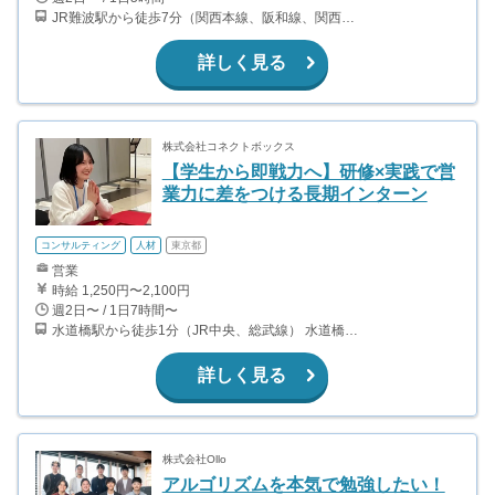
JR難波駅から徒歩7分（関西本線、阪和線、関西空港線） 大阪難波駅から徒歩13分（近鉄奈良線、阪神なんば線） 桜川駅から徒歩4分（大阪メトロ千日前線、阪神なんば線）
詳しく見る
株式会社コネクトボックス
【学生から即戦力へ】研修×実践で営
業力に差をつける長期インターン
コンサルティング
人材
東京都
営業
時給 1,250円〜2,100円
週2日〜 / 1日7時間〜
水道橋駅から徒歩1分（JR中央、総武線） 水道橋駅から徒歩6分（都営三田線）
詳しく見る
株式会社Ollo
アルゴリズムを本気で勉強したい！