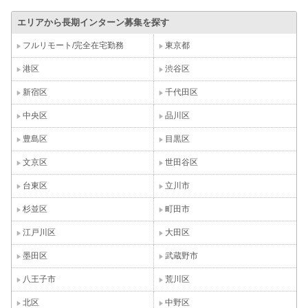
エリアから長期インターン募集を探す
フルリモート/完全在宅勤務
東京都
港区
渋谷区
新宿区
千代田区
中央区
品川区
豊島区
目黒区
文京区
世田谷区
台東区
立川市
杉並区
町田市
江戸川区
大田区
墨田区
武蔵野市
八王子市
荒川区
北区
中野区