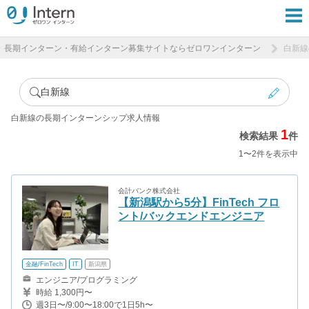
長期インターン・有給インターン募集サイトならゼロワンインターン
白新線
白新線
白新線の長期インターンシップ求人情報
1
検索結果
件
1〜2件を表示中
会計バンク株式会社
【新潟駅から5分】FinTech フロ
ント/バックエンドエンジニア
金融/FinTech
IT
新潟県
エンジニア/プログラミング
時給 1,300円〜
週3日〜/9:00〜18:00で1日5h〜