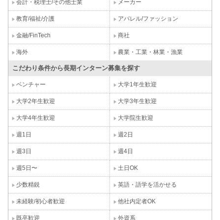
会計・税理士/その他士業
メーカー
教育/福祉/介護
アパレル/ファッション
金融/FinTech
商社
海外
農業・工業・林業・漁業
こだわり条件から長期インターン募集を探す
ベンチャー
大学1年生歓迎
大学2年生歓迎
大学3年生歓迎
大学4年生歓迎
大学院生歓迎
週1日
週2日
週3日
週4日
週5日〜
土日OK
少数精鋭
英語・語学を活かせる
未経験/初心者歓迎
他社内定者OK
既卒歓迎
外資系