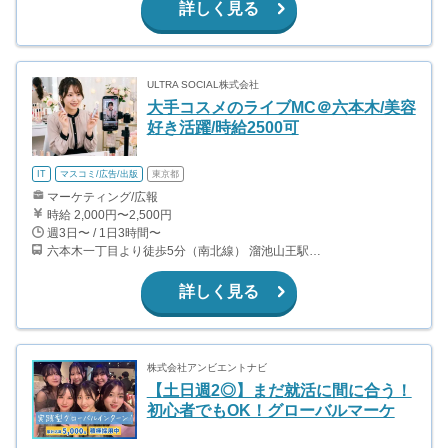
詳しく見る
ULTRA SOCIAL株式会社
大手コスメのライブMC＠六本木/美容
好き活躍/時給2500可
IT
マスコミ/広告/出版
東京都
マーケティング/広報
時給 2,000円〜2,500円
週3日〜 / 1日3時間〜
六本木一丁目より徒歩5分（南北線） 溜池山王駅より徒歩10分（銀座線） 六本木駅より徒歩12分（日比谷線）
詳しく見る
株式会社アンビエントナビ
【土日週2◎】まだ就活に間に合う！
初心者でもOK！グローバルマーケ