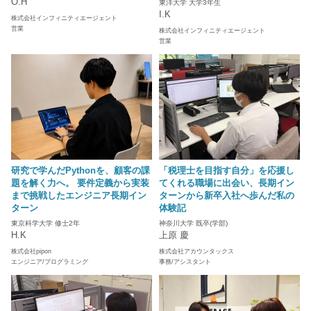
O.H
東洋大学 大学3年生
I.K
株式会社インフィニティエージェント
営業
株式会社インフィニティエージェント
営業
研究で学んだPythonを、顧客の課
「税理士を目指す自分」を応援し
題を解く力へ。 要件定義から実装
てくれる職場に出会い、長期イン
まで挑戦したエンジニア長期イン
ターンから新卒入社へ歩んだ私の
ターン
体験記
東京科学大学 修士2年
神奈川大学 既卒(学部)
H.K
上原 慶
株式会社pipon
株式会社アカウンタックス
エンジニア/プログラミング
事務/アシスタント