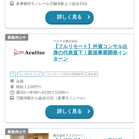
多摩都市モノレール万願寺駅より徒歩15分
詳しく見る
募集停止中
アカチセ株式会社
【フルリモート】外資コンサル出
身の代表直下！新規事業開発イン
ターン
IT
コンサルティング
フルリモート/完全在宅勤務OK
東京都
企画
時給 1,120円〜
週3日〜/9:00〜22:00で1日6h〜
万願寺駅から徒歩12分（多摩モノレール）
詳しく見る
募集停止中
株式会社マクステージ