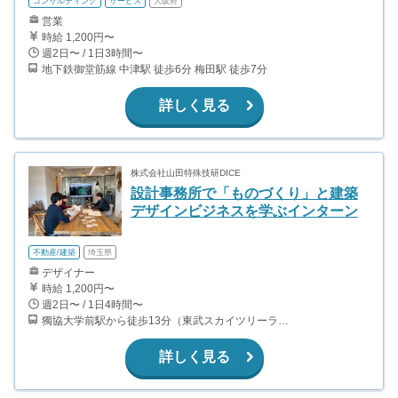
コンサルティング
サービス
大阪府
営業
時給 1,200円〜
週2日〜 / 1日3時間〜
地下鉄御堂筋線 中津駅 徒歩6分 梅田駅 徒歩7分
詳しく見る
株式会社山田特殊技研DICE
設計事務所で「ものづくり」と建築
デザインビジネスを学ぶインターン
不動産/建築
埼玉県
デザイナー
時給 1,200円〜
週2日〜 / 1日4時間〜
獨協大学前駅から徒歩13分（東武スカイツリーライン、東武伊勢崎線、東武日光線、鬼怒川線）
詳しく見る