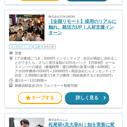
株式会社TOKUMORI
【全国リモート】採用のリアルに
触れ、就活力UP！人材支援イン
ターン
コンサルティング
人材
神奈川県
営業
1アポ獲得につき：5000円 インセンティブ：自分が商談し決めるこ
とができたら、さらに受注金額の10%をバック 【月収例】 セール
スメンバーの場合（稼働時間：週15時間の架電×4週＝60時間） →
アポ20件獲得×5000円＝100000円＋商談決めたらインセンティブ
目安：2-3時間の架電で1本アポ獲得（時給換算すると約2000円）
週1日〜 / 1日1時間〜
新横浜駅徒歩15分 フルリモート勤務可能
キープする
詳しく見る
株式会社エムニ
松尾研×京大発AI｜知を実装に変