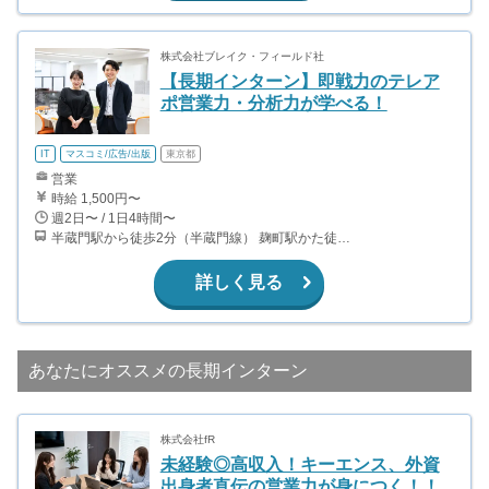
株式会社ブレイク・フィールド社
【長期インターン】即戦力のテレア
ポ営業力・分析力が学べる！
IT
マスコミ/広告/出版
東京都
営業
時給 1,500円〜
週2日〜 / 1日4時間〜
半蔵門駅から徒歩2分（半蔵門線） 麹町駅かた徒歩10分（有楽町線）
詳しく見る
あなたにオススメの長期インターン
株式会社fR
未経験◎高収入！キーエンス、外資
出身者直伝の営業力が身につく！！