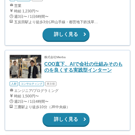
営業
時給 1,230円〜
週3日〜 / 1日6時間〜
五反田駅より徒歩3分(JR山手線・都営地下鉄浅草線・東急電鉄池上線)
詳しく見る
株式会社Mierba
COO直下、AIで会社の仕組みそのも
のを良くする実践型インターン
人材
コンサルティング
東京都
エンジニア/プログラミング
時給 1,500円〜
週2日〜 / 1日4時間〜
三鷹駅より徒歩10分（JR中央線）
詳しく見る