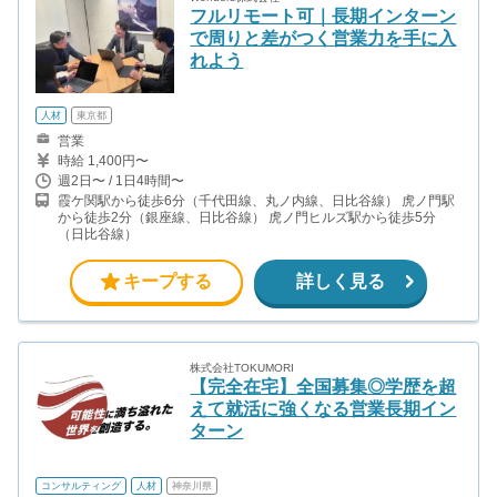
フルリモート可｜長期インターン
で周りと差がつく営業力を手に入
れよう
人材
東京都
営業
時給 1,400円〜
週2日〜 / 1日4時間〜
霞ケ関駅から徒歩6分（千代田線、丸ノ内線、日比谷線） 虎ノ門駅
から徒歩2分（銀座線、日比谷線） 虎ノ門ヒルズ駅から徒歩5分
（日比谷線）
キープする
詳しく見る
株式会社TOKUMORI
【完全在宅】全国募集◎学歴を超
えて就活に強くなる営業長期イン
ターン
コンサルティング
人材
神奈川県