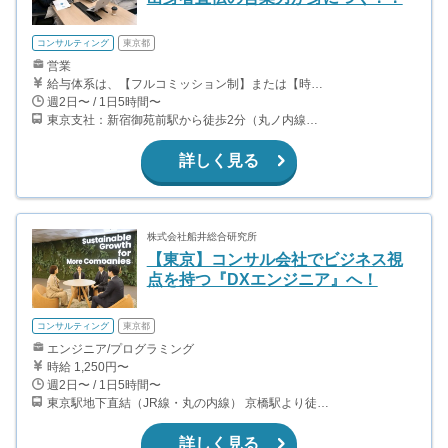
コンサルティング
東京都
営業
給与体系は、【フルコミッション制】または【時給制】 から選択できます。 ▼フルコミッション制（業務委託） ①アポインター：自身が獲得したアポイントが成約に至った場合、粗利の30％を支給 ②クローザー：商談から契約まで担当し、成約に至った場合、粗利の50％を支給 ※粗利とは、販売金額から仕入れ費用（メーカーさんへの支払い）を差し引いた利益のことを指します。 【報酬例】 粗利100万円の場合、アポインターで約30万円、クローザーで約50万円のコミッションを支給（1件あたり） ▼時給制も選択可能 時給1,400円＋インセンティブあり ※時給制の場合 アポインター：成約時に粗利の10％を支給
週2日〜 / 1日5時間〜
東京支社：新宿御苑前駅から徒歩2分（丸ノ内線） 営業エリアは、主に1都3県（関東エリア）の住宅街。 平日：東京支社に集合後、営業エリアへ移動 土日：営業エリア最寄り駅に集合し、現地へ移動
詳しく見る
株式会社船井総合研究所
【東京】コンサル会社でビジネス視
点を持つ『DXエンジニア』へ！
コンサルティング
東京都
エンジニア/プログラミング
時給 1,250円〜
週2日〜 / 1日5時間〜
東京駅地下直結（JR線・丸の内線） 京橋駅より徒歩3分（銀座線） 日本橋駅より徒歩6分（東西線、銀座線、都営浅草線）
詳しく見る