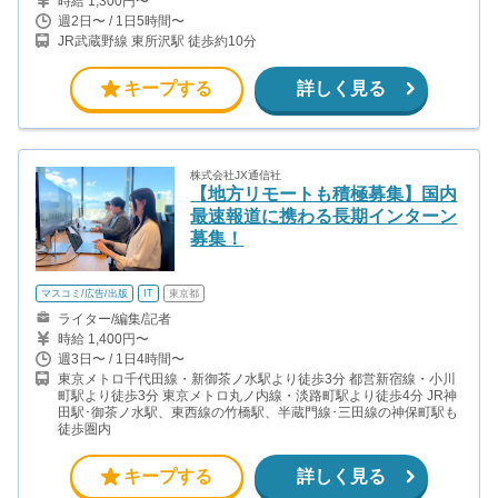
時給 1,300円〜
週2日〜 / 1日5時間〜
JR武蔵野線 東所沢駅 徒歩約10分
キープする
詳しく見る
株式会社JX通信社
【地方リモートも積極募集】国内
最速報道に携わる長期インターン
募集！
マスコミ/広告/出版
IT
東京都
ライター/編集/記者
時給 1,400円〜
週3日〜 / 1日4時間〜
東京メトロ千代田線・新御茶ノ水駅より徒歩3分 都営新宿線・小川
町駅より徒歩3分 東京メトロ丸ノ内線・淡路町駅より徒歩4分 JR神
田駅･御茶ノ水駅、東西線の竹橋駅、半蔵門線･三田線の神保町駅も
徒歩圏内
キープする
詳しく見る