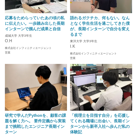
応募をためらっていたあの頃の私
語れるガクチカ、何もない。なん
に伝えたい。一歩踏み出した長期
となく学生生活を過ごしてきた僕
インターンで掴んだ成果と自信
が、長期インターンで自分を変え
るまで
成城大学 大学3年生
O.H
東洋大学 大学3年生
I.K
株式会社インフィニティエージェント
営業
株式会社インフィニティエージェント
営業
研究で学んだPythonを、顧客の課
「税理士を目指す自分」を応援し
題を解く力へ。 要件定義から実装
てくれる職場に出会い、長期イン
まで挑戦したエンジニア長期イン
ターンから新卒入社へ歩んだ私の
ターン
体験記