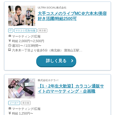
ULTRA SOCIAL株式会社
大手コスメのライブMC＠六本木/美容
好き活躍/時給2500可
IT
マスコミ/広告/出版
東京都
マーケティング/広報
時給 2,000円〜2,500円
週3日〜 / 1日3時間〜
六本木一丁目より徒歩5分（南北線） 溜池山王駅より徒歩10分（銀座線） 六本木駅より徒歩12分（日比谷線）
詳しく見る
株式会社ホテラバ
【1・2年生大歓迎】カラコン通販サ
イトのマーケティング・企画職
メーカー
東京都
マーケティング/広報
時給 1,250円〜