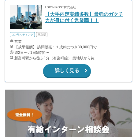
LSIGN POST株式会社
【大手内定実績多数】最強のガクチ
カが身に付く営業職！！
コンサルティング
東京都
営業
【成果報酬】 訪問販売：１成約につき30,000円です。 例えば、光インターネットの成約であれば、平均的に2.5日で1件の契約が見込めます。（12,000円/1日6時間稼働） ＜月収例＞月に50万以上稼ぐ方もいます！ ・月5件成約：150,000円 ・月15件成約：450,000円 ・月30成約：900,000円➕マネジメントインセンティブ300,000円 合計1,200,000円 時給換算で2,000円程度が、平均的なインターン生の報酬となっています。
週2日〜 / 1日5時間〜
新富町駅から徒歩1分（有楽町線） 築地駅から徒歩2分（日比谷線）
詳しく見る