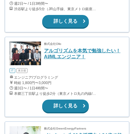
週2日〜 / 1日3時間〜
渋谷駅より徒歩5分（JR山手線、東京メトロ銀座・半蔵門・副都心線）
詳しく見る
株式会社Ollo
アルゴリズムを本気で勉強したい！
AI/MLエンジニア！
IT
東京都
エンジニア/プログラミング
時給 1,800円〜3,000円
週3日〜 / 1日4時間〜
本郷三丁目駅より徒歩2分（東京メトロ丸の内線/都営地下鉄大江戸線）
詳しく見る
株式会社GreenEnergyPartners