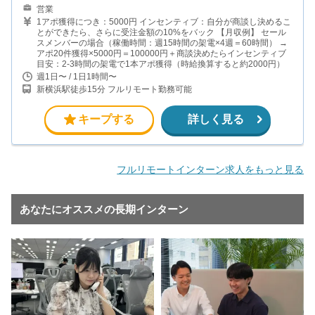
営業
1アポ獲得につき：5000円 インセンティブ：自分が商談し決めるこ
とができたら、さらに受注金額の10%をバック 【月収例】 セール
スメンバーの場合（稼働時間：週15時間の架電×4週＝60時間） →
アポ20件獲得×5000円＝100000円＋商談決めたらインセンティブ
目安：2-3時間の架電で1本アポ獲得（時給換算すると約2000円）
週1日〜 / 1日1時間〜
新横浜駅徒歩15分 フルリモート勤務可能
キープする
詳しく見る
フルリモートインターン求人をもっと見る
あなたにオススメの長期インターン