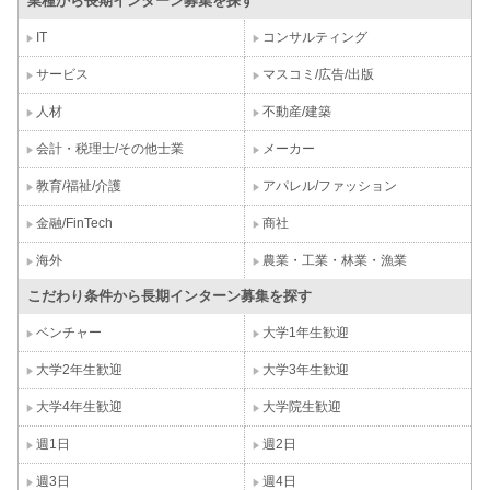
業種から長期インターン募集を探す
IT
コンサルティング
サービス
マスコミ/広告/出版
人材
不動産/建築
会計・税理士/その他士業
メーカー
教育/福祉/介護
アパレル/ファッション
金融/FinTech
商社
海外
農業・工業・林業・漁業
こだわり条件から長期インターン募集を探す
ベンチャー
大学1年生歓迎
大学2年生歓迎
大学3年生歓迎
大学4年生歓迎
大学院生歓迎
週1日
週2日
週3日
週4日