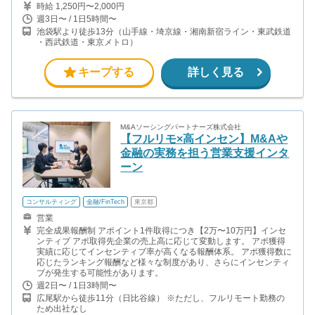
時給 1,250円〜2,000円
週3日〜 / 1日5時間〜
池袋駅より徒歩13分（山手線・埼京線・湘南新宿ライン・東武鉄道
・西武鉄道・東京メトロ）
キープする
詳しく見る
M&Aソーシングパートナーズ株式会社
【フルリモ×高インセン】M&Aや
金融の実務を担う営業支援インタ
ーン
コンサルティング
金融/FinTech
東京都
営業
完全成果報酬制 アポイント1件取得につき【2万〜10万円】インセ
ンティブ アポ取得先企業の売上高に応じて変動します。 アポ獲得
実績に応じてインセンティブ率が高くなる報酬体系。 アポ獲得数に
応じたランキング報酬など様々な制度があり、さらにインセンティ
ブが発生する可能性があります。
週2日〜 / 1日3時間〜
広尾駅から徒歩11分（日比谷線） ※ただし、フルリモート勤務の
ため出社なし