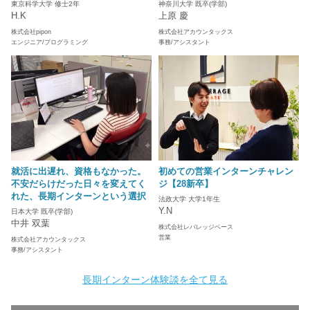
東京科学大学 修士2年
神奈川大学 既卒(学部)
H.K
上原 慶
株式会社pipon
株式会社アカウンタックス
エンジニア/プログラミング
事務/アシスタント
就活に出遅れ、資格もなかった。
初めての営業インターンチャレン
不安だらけだった日々を変えてく
ジ【28新卒】
れた、長期インターンという選択
法政大学 大学1年生
Y.N
日本大学 既卒(学部)
中井 双葉
株式会社レバレッジベース
営業
株式会社アカウンタックス
事務/アシスタント
長期インターン体験談を全て見る