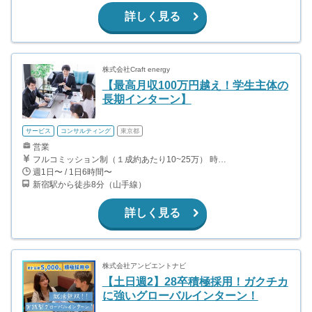
詳しく見る
株式会社Craft energy
【最高月収100万円越え！学生主体の
長期インターン】
サービス
コンサルティング
東京都
営業
フルコミッション制（１成約あたり10~25万） 時給換算で（2000円〜2500円）程度が目安となります。 月100万を稼ぐ学生多数在籍しています。 ■収入例 〇入社1か月目（早稲田大学2年生） 役職：アポインター 月間1契約×10万円＝10万円 ＋交通費 〇入社3か月目（明治大学2年生） 役職：アポインター 月間2契約×13万円＝26万円 ＋交通費 〇入社6か月目（慶應義塾大学3年生） 役職：アポインター 月間5契約×15万円＝75万円 ＋交通費 〇入社15か月目（東京大学3年生） 役職：クローザー 月間3契約×25万=75万円 ＋交通費 交通費支給あり
週1日〜 / 1日6時間〜
新宿駅から徒歩8分（山手線）
詳しく見る
株式会社アンビエントナビ
【土日週2】28卒積極採用！ガクチカ
に強いグローバルインターン！