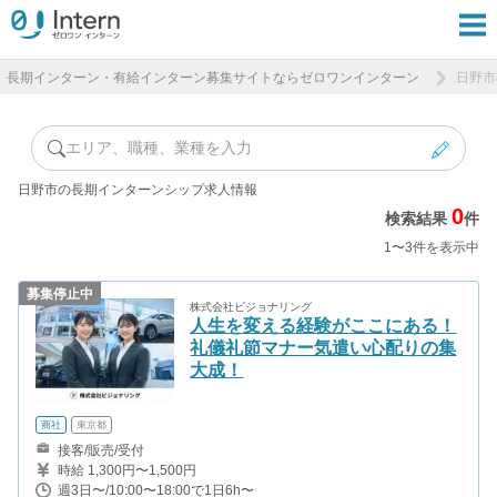
長期インターン・有給インターン募集サイトならゼロワンインターン
日野市
エリア、職種、業種を入力
日野市の長期インターンシップ求人情報
0
検索結果
件
1〜3件を表示中
募集停止中
株式会社ビジョナリング
人生を変える経験がここにある！
礼儀礼節マナー気遣い心配りの集
大成！
商社
東京都
接客/販売/受付
時給 1,300円〜1,500円
週3日〜/10:00〜18:00で1日6h〜