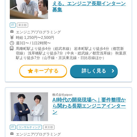
える。エンジニア長期インターン
募集
IT
東京都
エンジニア/プログラミング
時給 1,250円〜2,500円
週3日〜 / 1日2時間〜
馬喰町駅より徒歩4分（総武本線） 岩本町駅より徒歩4分（都営新
宿線） 浅草橋駅より徒歩7分（中央・総武線／都営浅草線） 秋葉原
駅より徒歩7分（山手線・京浜東北線・日比谷線ほか）
キープする
詳しく見る
株式会社pipon
AI時代の開発現場へ｜要件整理か
ら関わる長期エンジニアインター
ン
IT
コンサルティング
東京都
エンジニア/プログラミング