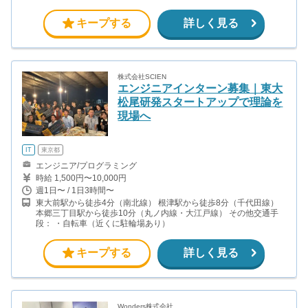
キープする
詳しく見る
株式会社SCIEN
エンジニアインターン募集｜東大
松尾研発スタートアップで理論を
現場へ
IT
東京都
エンジニア/プログラミング
時給 1,500円〜10,000円
週1日〜 / 1日3時間〜
東大前駅から徒歩4分（南北線） 根津駅から徒歩8分（千代田線）
本郷三丁目駅から徒歩10分（丸ノ内線・大江戸線） その他交通手
段： ・自転車（近くに駐輪場あり）
キープする
詳しく見る
Wonders株式会社