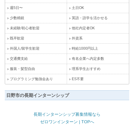
週5日〜
土日OK
少数精鋭
英語・語学を活かせる
未経験/初心者歓迎
他社内定者OK
既卒歓迎
外資系
外国人/留学生歓迎
時給1000円以上
交通費支給
有名企業へ内定多数
服装・髪型自由
理系学生おすすめ
プログラミング勉強会あり
ES不要
日野市の長期インターンシップ
長期インターンシップ募集情報なら
ゼロワンインターン | TOPへ