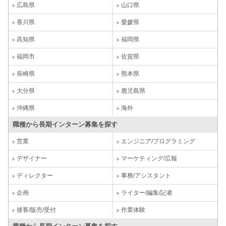
広島県
山口県
香川県
愛媛県
高知県
福岡県
福岡市
佐賀県
長崎県
熊本県
大分県
鹿児島県
沖縄県
海外
職種から長期インターン募集を探す
営業
エンジニア/プログラミング
デザイナー
マーケティング/広報
ディレクター
事務/アシスタント
企画
ライター/編集/記者
接客/販売/受付
作業体験