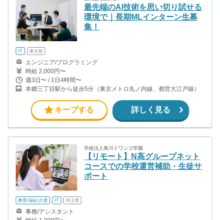
最先端のAI技術を思い切り試せる
環境で｜長期MLインターン生募
集！
IT
東京都
エンジニア/プログラミング
時給 2,000円〜
週3日〜 / 1日4時間〜
本郷三丁目駅から徒歩5分（東京メトロ丸ノ内線、都営大江戸線）
キープする
詳しく見る
学校法人角川ドワンゴ学園
【リモート】N高グループネット
コースでの学校運営補助・生徒サ
ポート
教育/福祉/介護
IT
埼玉県
事務/アシスタント