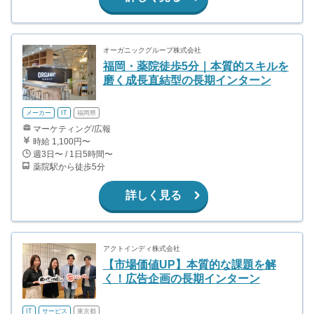
オーガニックグループ株式会社
福岡・薬院徒歩5分｜本質的スキルを
磨く成長直結型の長期インターン
メーカー
IT
福岡県
マーケティング/広報
時給 1,100円〜
週3日〜 / 1日5時間〜
薬院駅から徒歩5分
詳しく見る
アクトインディ株式会社
【市場価値UP】本質的な課題を解
く！広告企画の長期インターン
IT
サービス
東京都