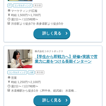
IT
コンサルティング
東京都
マーケティング/広報
時給 1,500円〜1,700円
週2日〜 / 1日5時間〜
渋谷駅より徒歩7分 表参道駅より徒歩5分
詳しく見る
株式会社コネクトボックス
【学生から即戦力へ】研修×実践で営
業力に差をつける長期インターン
コンサルティング
人材
東京都
営業
時給 1,250円〜2,100円
週2日〜 / 1日7時間〜
水道橋駅から徒歩1分（JR中央、総武線） 水道橋駅から徒歩6分（都営三田線）
詳しく見る