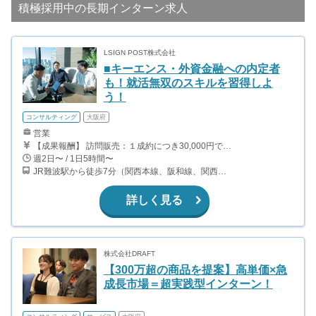
積極採用中の長期インターン求人
LSIGN POST株式会社
■キーエンス・外資金融への内定者
も！就活無双のスキルを習得しよ
う！
コンサルティング
大阪府
営業
【成果報酬】 訪問販売：１成約につき30,000円です。 例えば、光インターネットの成約であれば、平均的に2.5日で1件の契約が見込めます。（12,000円/1日6時間稼働） ＜月収例＞月に100万以上稼ぐ方もいます！ ・月5件成約：150,000円 ・月15件成約：450,000円 ・月30成約：900,000円➕マネジメントインセンティブ300,000円 合計1,200,000円 時給換算で2,000円程度が、平均的なインターン生の報酬となっています。
週2日〜 / 1日5時間〜
JR難波駅から徒歩7分（関西本線、阪和線、関西空港線） 大阪難波駅から徒歩13分（近鉄奈良線、阪神なんば線） 桜川駅から徒歩4分（大阪メトロ千日前線、阪神なんば線）
詳しく見る
株式会社DRAFT
【300万超の商品を提案】高単価×急
成長市場＝超実践型インターン！