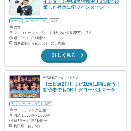
インターン生60名活躍中！24歳で起
業した社長に学ぶインターン
サービス
コンサルティング
東京都
営業
フルコミッション制（１成約あたり8-25万） 月５０万以上稼ぐインターン生も多数います！ ■収入例 ○入社１ヶ月目（明治大学2年生） 役職：アポインター 月間１契約×８万円＝８万円 ＋交通費 ○入社３ヶ月目（東京大学２年生） 役職：アポインター（ランク：ブロンズ） 月間３契約×10万円＝30万円 ＋交通費 ○入社６ヶ月目（早稲田大学３年生） 役職：アポインター（ランク：シルバー） 月間５契約×12万円＝60万円 ＋交通費 ○入社15ヶ月目（慶應大学３年生） 役職：クローザー 月間３契約×25万＝75万円 ＋交通費
週2日〜 / 1日6時間〜
西新宿駅から徒歩1分（丸ノ内線）
詳しく見る
株式会社アンビエントナビ
【土日週2◎】まだ就活に間に合う！
初心者でもOK！グローバルマーケ
IT
コンサルティング
大阪府
マーケティング/広報
時給 1,500円〜1,700円
週2日〜 / 1日5時間〜
梅田駅 徒歩5分