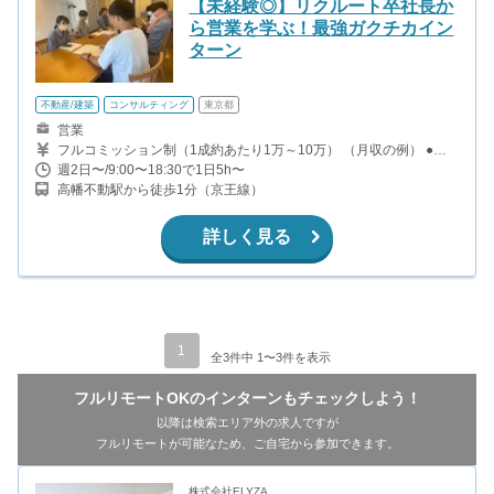
【未経験◎】リクルート卒社長か
ら営業を学ぶ！最強ガクチカイン
ターン
不動産/建築
コンサルティング
東京都
営業
フルコミッション制（1成約あたり1万～10万） （月収の例） ●プ
レイヤー（法政大学3年） 獲得案件5件（売上金額×3％）55,000円
週2日〜/9:00〜18:30で1日5h〜
交通費16,000円（8日出勤） 計71,000円 ●マネージャー（早稲田大
高幡不動駅から徒歩1分（京王線）
学3年） チーム目標達成インセンティブ50,000円 獲得案件2件（売
上金額×4％）118,500円 交通費16,000円（8日出勤） 計184,000円
●エグゼクティブ（駒澤大学4年） チーム目標達成インセンティブ
詳しく見る
100,000円 獲得案件6件（売上金額×5%）174,000円 交通費34,000
円（17日出勤） 合計312,000円
1
全3件中 1〜3件を表示
フルリモートOKのインターンもチェックしよう！
以降は検索エリア外の求人ですが
フルリモートが可能なため、ご自宅から参加できます。
株式会社ELYZA