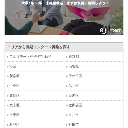
エリアから長期インターン募集を探す
フルリモート/完全在宅勤務
東京都
港区
渋谷区
新宿区
千代田区
中央区
品川区
豊島区
目黒区
文京区
世田谷区
台東区
立川市
杉並区
町田市