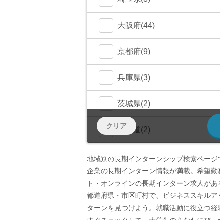
千代田区(55)
鎌倉市(1)
千葉市(0)
さいたま市(4)
大阪府(44)
中央区(50)
大和市(0)
大阪市(39)
京都府(9)
品川区(30)
豊中市(3)
京都市(9)
兵庫県(3)
豊島区(14)
吹田市(1)
神戸市(1)
茨城県(2)
目黒区(14)
クリア
つくば市(1)
北海道(2)
文京区(12)
札幌市(1)
岩手県(0)
地域別の長期インターンシップ検索ページ
企業の長期インターン情報が満載。希望勤
世田谷区(7)
宮城県(2)
ト・オンラインの長期インターン求人があ
都道府県・市区町村で、ビジネススキルア
台東区(5)
仙台市(2)
群馬県(1)
ターンを見つけよう。就職活動に役立つ経