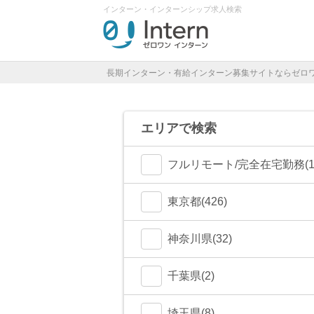
インターン・インターンシップ求人検索
長期インターン・有給インターン募集サイトならゼロ
エリアで検索
フルリモート/完全在宅勤務(1
東京都(426)
港区(80)
神奈川県(32)
渋谷区(77)
横浜市(24)
千葉県(2)
新宿区(67)
川崎市(4)
船橋市(0)
埼玉県(8)