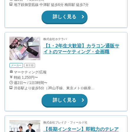
地下鉄御堂筋線 中津駅 徒歩6分 梅田駅 徒歩7分
詳しく見る
株式会社ホテラバ
【1・2年生大歓迎】カラコン通販サ
イトのマーケティング・企画職
メーカー
東京都
マーケティング/広報
時給 1,250円〜
週2日〜 / 1日3時間〜
渋谷駅より徒歩5分（JR山手線、東京メトロ銀座・半蔵門・副都心線）
詳しく見る
株式会社ブレイク・フィールド社
【長期インターン】即戦力のテレア