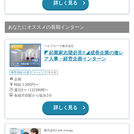
詳しく見る
あなたにオススメの長期インターン
ベルフローラ株式会社
◤起業家志望必見‼️◢成長企業の激レ
ア人事・経営企画インターン
教育/福祉/介護
サービス
東京都
企画
時給 1,500円〜
週3日〜 / 1日5時間〜
各線渋谷駅から徒歩2分
詳しく見る
株式会社Craft energy