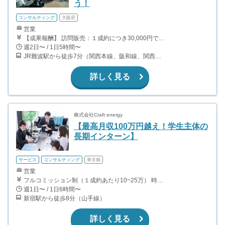
う！
コンサルティング
大阪府
営業
【成果報酬】 訪問販売：１成約につき30,000円です。 例えば、光インターネットの成約であれば、平均的に2.5日で1件の契約が見込めます。（12,000円/1日6時間稼働） ＜月収例＞月に100万以上稼ぐ方もいます！ ・月5件成約：150,000円 ・月15件成約：450,000円 ・月30成約：900,000円➕マネジメントインセンティブ300,000円 合計1,200,000円 時給換算で2,000円程度が、平均的なインターン生の報酬となっています。
週2日〜 / 1日5時間〜
JR難波駅から徒歩7分（関西本線、阪和線、関西空港線） 大阪難波駅から徒歩13分（近鉄奈良線、阪神なんば線） 桜川駅から徒歩4分（大阪メトロ千日前線、阪神なんば線）
詳しく見る
株式会社Craft energy
【最高月収100万円越え！学生主体の
長期インターン】
サービス
コンサルティング
東京都
営業
フルコミッション制（１成約あたり10~25万） 時給換算で（2000円〜2500円）程度が目安となります。 月100万を稼ぐ学生多数在籍しています。 ■収入例 〇入社1か月目（早稲田大学2年生） 役職：アポインター 月間1契約×10万円＝10万円 ＋交通費 〇入社3か月目（明治大学2年生） 役職：アポインター 月間2契約×13万円＝26万円 ＋交通費 〇入社6か月目（慶應義塾大学3年生） 役職：アポインター 月間5契約×15万円＝75万円 ＋交通費 〇入社15か月目（東京大学3年生） 役職：クローザー 月間3契約×25万=75万円 ＋交通費 交通費支給あり
週1日〜 / 1日6時間〜
新宿駅から徒歩8分（山手線）
詳しく見る