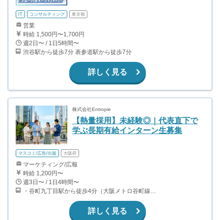
IT
コンサルティング
東京都
営業
時給 1,500円〜1,700円
週2日〜 / 1日5時間〜
渋谷駅から徒歩7分 表参道駅から徒歩7分
詳しく見る
株式会社Entropie
【熱量採用】未経験◎｜代表直下で
学ぶ長期有給インターン生募集
マスコミ/広告/出版
大阪府
マーケティング/広報
時給 1,200円〜
週3日〜 / 1日4時間〜
・谷町九丁目駅から徒歩4分（大阪メトロ谷町線、千日前線） ・上本町駅から徒歩8分（近鉄）
詳しく見る