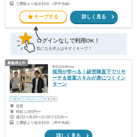
三鷹駅より徒歩10分（JR中央線）
キープする
詳しく見る
ログインなしで利用OK！
気になる求人は今すぐキープ！
募集停止中
株式会社Mierba
採用が学べる！経営陣直下でリサ
ーチ＆提案スキルが身につくイン
ターン
人材
コンサルティング
東京都
営業
時給 1,350円〜
週2日〜/9:00〜22:00で1日3h〜
三鷹駅より徒歩10分（JR中央線）
詳しく見る