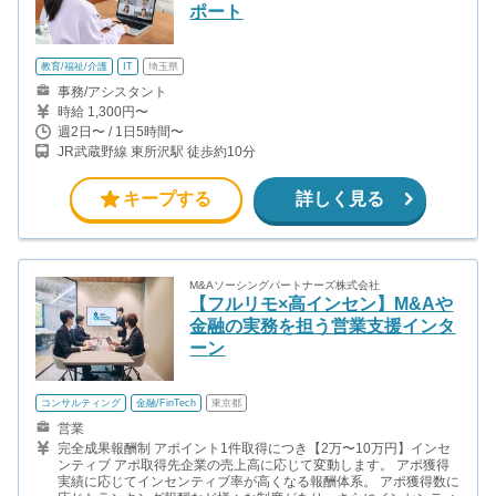
ポート
教育/福祉/介護
IT
埼玉県
事務/アシスタント
時給 1,300円〜
週2日〜 / 1日5時間〜
JR武蔵野線 東所沢駅 徒歩約10分
キープする
詳しく見る
M&Aソーシングパートナーズ株式会社
【フルリモ×高インセン】M&Aや
金融の実務を担う営業支援インタ
ーン
コンサルティング
金融/FinTech
東京都
営業
完全成果報酬制 アポイント1件取得につき【2万〜10万円】インセ
ンティブ アポ取得先企業の売上高に応じて変動します。 アポ獲得
実績に応じてインセンティブ率が高くなる報酬体系。 アポ獲得数に