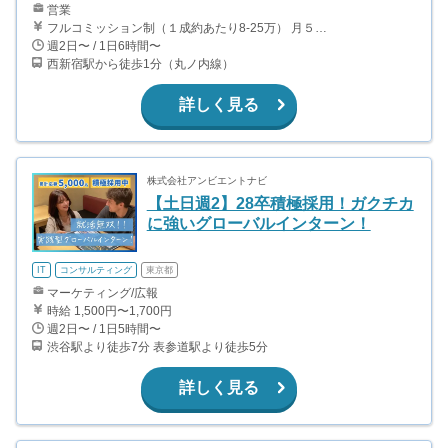
営業
フルコミッション制（１成約あたり8-25万） 月５０万以上稼ぐインターン生も多数います！ ■収入例 ○入社１ヶ月目（明治大学2年生） 役職：アポインター 月間１契約×８万円＝８万円 ＋交通費 ○入社３ヶ月目（東京大学２年生） 役職：アポインター（ランク：ブロンズ） 月間３契約×10万円＝30万円 ＋交通費 ○入社６ヶ月目（早稲田大学３年生） 役職：アポインター（ランク：シルバー） 月間５契約×12万円＝60万円 ＋交通費 ○入社15ヶ月目（慶應大学３年生） 役職：クローザー 月間３契約×25万＝75万円 ＋交通費
週2日〜 / 1日6時間〜
西新宿駅から徒歩1分（丸ノ内線）
詳しく見る
株式会社アンビエントナビ
【土日週2】28卒積極採用！ガクチカ
に強いグローバルインターン！
IT
コンサルティング
東京都
マーケティング/広報
時給 1,500円〜1,700円
週2日〜 / 1日5時間〜
渋谷駅より徒歩7分 表参道駅より徒歩5分
詳しく見る