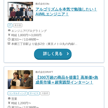
株式会社Ollo
アルゴリズムを本気で勉強したい！
AI/MLエンジニア！
IT
東京都
エンジニア/プログラミング
時給 1,800円〜3,000円
週3日〜 / 1日4時間〜
本郷三丁目駅より徒歩2分（東京メトロ丸の内線/都営地下鉄大江戸線）
詳しく見る
株式会社DRAFT
【300万超の商品を提案】高単価×急
成長市場＝超実践型インターン！
コンサルティング
サービス
大阪府
営業
時給 1,200円〜
週2日〜 / 1日3時間〜