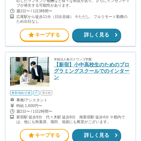
応じたランキング報酬など様々な制度があり、さらにインセンティ
ブが発生する可能性があります。
週2日〜 / 1日3時間〜
広尾駅から徒歩11分（日比谷線） ※ただし、フルリモート勤務の
ため出社なし
キープする
詳しく見る
学校法人角川ドワンゴ学園
【新宿】小中高校生のためのプロ
グラミングスクールでのインター
ン
教育/福祉/介護
IT
東京都
事務/アシスタント
時給 1,600円〜
週2日〜 / 1日2時間〜
新宿駅 徒歩9分 代々木駅 徒歩8分 南新宿駅 徒歩4分 ※都内で
は、他にも秋葉原、蒲田、池袋にも教室がございます。
キープする
詳しく見る