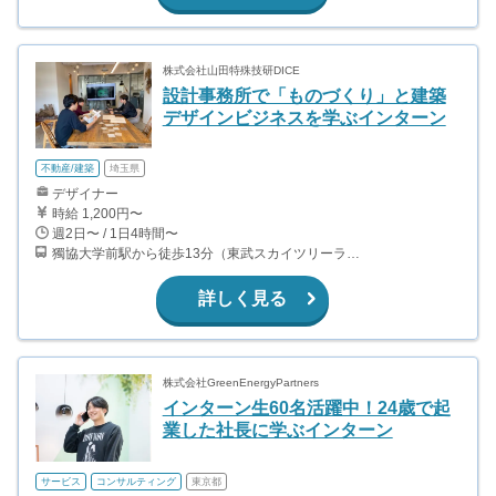
株式会社山田特殊技研DICE
設計事務所で「ものづくり」と建築
デザインビジネスを学ぶインターン
不動産/建築
埼玉県
デザイナー
時給 1,200円〜
週2日〜 / 1日4時間〜
獨協大学前駅から徒歩13分（東武スカイツリーライン、東武伊勢崎線、東武日光線、鬼怒川線）
詳しく見る
株式会社GreenEnergyPartners
インターン生60名活躍中！24歳で起
業した社長に学ぶインターン
サービス
コンサルティング
東京都