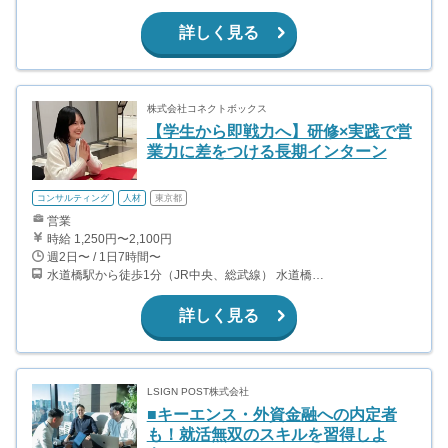
詳しく見る
株式会社コネクトボックス
【学生から即戦力へ】研修×実践で営
業力に差をつける長期インターン
コンサルティング
人材
東京都
営業
時給 1,250円〜2,100円
週2日〜 / 1日7時間〜
水道橋駅から徒歩1分（JR中央、総武線） 水道橋駅から徒歩6分（都営三田線）
詳しく見る
LSIGN POST株式会社
■キーエンス・外資金融への内定者
も！就活無双のスキルを習得しよ