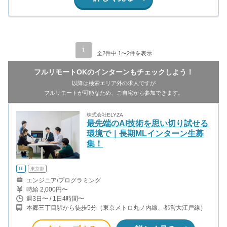
1
全2件中 1〜2件を表示
フルリモートOKのインターンもチェックしよう！
以降は検索エリア外の求人ですが
フルリモートが可能なため、ご自宅から参加できます。
株式会社ELYZA
最先端のAI技術を思い切り試せる
環境で｜長期MLインターン生募
集！
IT
東京都
エンジニア/プログラミング
時給 2,000円〜
週3日〜 / 1日4時間〜
本郷三丁目駅から徒歩5分（東京メトロ丸ノ内線、都営大江戸線）