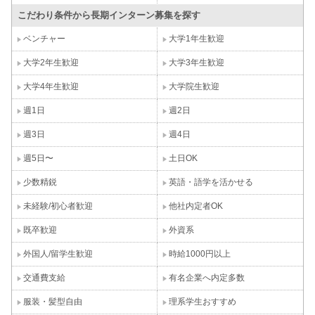
こだわり条件から長期インターン募集を探す
ベンチャー
大学1年生歓迎
大学2年生歓迎
大学3年生歓迎
大学4年生歓迎
大学院生歓迎
週1日
週2日
週3日
週4日
週5日〜
土日OK
少数精鋭
英語・語学を活かせる
未経験/初心者歓迎
他社内定者OK
既卒歓迎
外資系
外国人/留学生歓迎
時給1000円以上
交通費支給
有名企業へ内定多数
服装・髪型自由
理系学生おすすめ