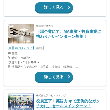
詳しく見る
株式会社スカラ
上場企業にて、MA事業・投資事業に
携わりたいインターン募集！
IT
コンサルティング
東京都
営業
時給 1,600円〜
週3日〜 / 1日4時間〜
渋谷駅から徒歩1分（山手線、埼京線、銀座線、半蔵門線、ほか）
詳しく見る
株式会社アンビエントナビ
役員直下！英語力upで圧倒的なガク
チカに。セールスインターン！