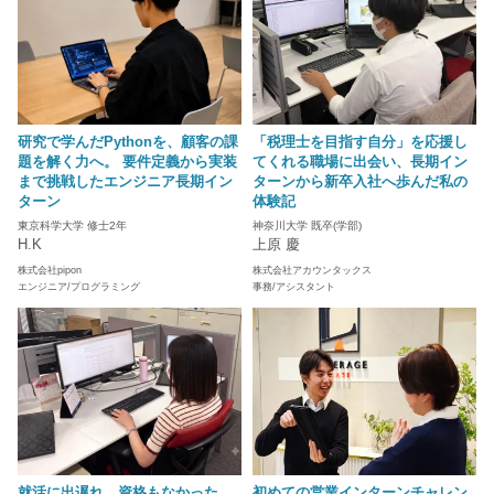
研究で学んだPythonを、顧客の課
「税理士を目指す自分」を応援し
題を解く力へ。 要件定義から実装
てくれる職場に出会い、長期イン
まで挑戦したエンジニア長期イン
ターンから新卒入社へ歩んだ私の
ターン
体験記
東京科学大学 修士2年
神奈川大学 既卒(学部)
H.K
上原 慶
株式会社pipon
株式会社アカウンタックス
エンジニア/プログラミング
事務/アシスタント
就活に出遅れ、資格もなかった。
初めての営業インターンチャレン