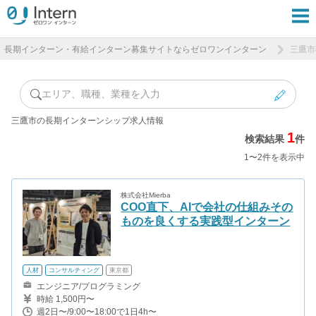
長期インターン・有給インターン募集サイトならゼロワンインターン
三鷹市
エリア、職種、業種を入力
三鷹市の長期インターンシップ求人情報
1
検索結果
件
1〜2件を表示中
株式会社Mierba
COO直下、AIで会社の仕組みその
ものを良くする実践型インターン
人材
コンサルティング
東京都
エンジニア/プログラミング
時給 1,500円〜
週2日〜/9:00〜18:00で1日4h〜