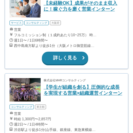
【未経験OK】成果がそのまま収入
に！稼ぐ力を磨く営業インターン
サービス
コンサルティング
大阪府
営業
フルコミッション制（１成約あたり10~25万） 時給換算で（2000円〜2500円）程度が目安となります。 月100万稼ぐ学生多数在籍しています。 ■収入例 〇入社1か月目（早稲田大学2年生） 役職：アポインター 月間1契約×10万円＝10万円 ＋交通費 〇入社3か月目（明治大学2年生） 役職：アポインター 月間2契約×13万円＝26万円 ＋交通費 〇入社6か月目（慶應義塾大学3年生） 役職：アポインター 月間5契約×15万円＝75万円 ＋交通費 〇入社15か月目（東京大学3年生） 役職：クローザー 月間3契約×25万=75万円 ＋交通費
週1日〜 / 1日6時間〜
西中島南方駅より徒歩1分（大阪メトロ御堂筋線） ￼ 南方駅より徒歩2分（阪急京都本線）
詳しく見る
株式会社MHRコンサルティング
【学生が組織を創る】圧倒的な成長
を実現する営業×組織運営インターン
コンサルティング
東京都
営業
時給 1,300円〜2,857円
週2日〜 / 1日4時間〜
渋谷駅より徒歩1分(山手線、銀座線、東急東横線、京王井の頭線ほか）