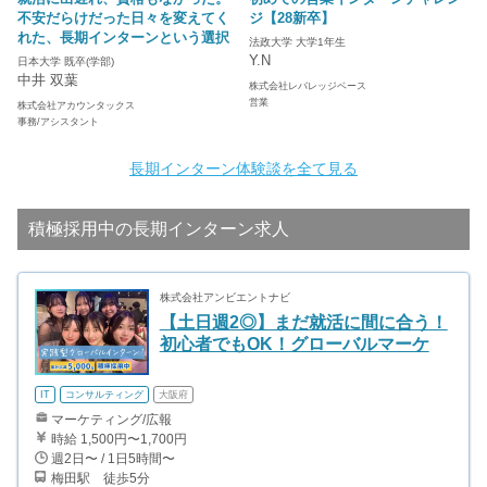
不安だらけだった日々を変えてく
ジ【28新卒】
れた、長期インターンという選択
法政大学 大学1年生
Y.N
日本大学 既卒(学部)
中井 双葉
株式会社レバレッジベース
営業
株式会社アカウンタックス
事務/アシスタント
長期インターン体験談を全て見る
積極採用中の長期インターン求人
株式会社アンビエントナビ
【土日週2◎】まだ就活に間に合う！
初心者でもOK！グローバルマーケ
IT
コンサルティング
大阪府
マーケティング/広報
時給 1,500円〜1,700円
週2日〜 / 1日5時間〜
梅田駅 徒歩5分