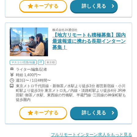
キープする
詳しく見る
株式会社JX通信社
【地方リモートも積極募集】国内
最速報道に携わる長期インターン
募集！
マスコミ/広告/出版
IT
東京都
ライター/編集/記者
時給 1,400円〜
週3日〜 / 1日4時間〜
東京メトロ千代田線・新御茶ノ水駅より徒歩3分 都営新宿線・小川
町駅より徒歩3分 東京メトロ丸ノ内線・淡路町駅より徒歩4分 JR神
田駅･御茶ノ水駅、東西線の竹橋駅、半蔵門線･三田線の神保町駅も
徒歩圏内
キープする
詳しく見る
フルリモートインターン求人をもっと見る