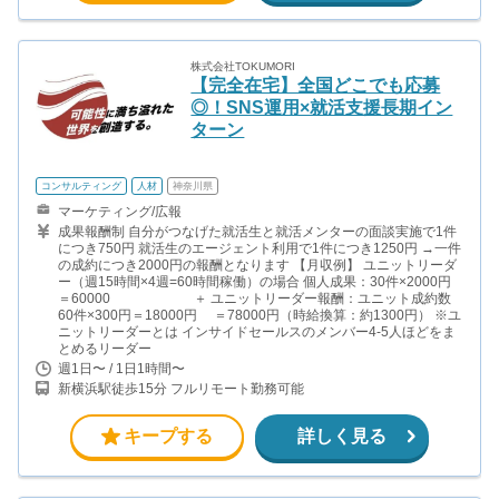
株式会社TOKUMORI
【完全在宅】全国どこでも応募
◎！SNS運用×就活支援長期イン
ターン
コンサルティング
人材
神奈川県
マーケティング/広報
成果報酬制 自分がつなげた就活生と就活メンターの面談実施で1件
につき750円 就活生のエージェント利用で1件につき1250円 →一件
の成約につき2000円の報酬となります 【月収例】 ユニットリーダ
ー（週15時間×4週=60時間稼働）の場合 個人成果：30件×2000円
＝60000 ＋ ユニットリーダー報酬：ユニット成約数
60件×300円＝18000円 ＝78000円（時給換算：約1300円） ※ユ
ニットリーダーとは インサイドセールスのメンバー4-5人ほどをま
とめるリーダー
週1日〜 / 1日1時間〜
新横浜駅徒歩15分 フルリモート勤務可能
キープする
詳しく見る