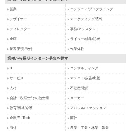
営業
エンジニア/プログラミング
デザイナー
マーケティング/広報
ディレクター
事務/アシスタント
企画
ライター/編集/記者
接客/販売/受付
作業体験
業種から長期インターン募集を探す
IT
コンサルティング
サービス
マスコミ/広告/出版
人材
不動産/建築
会計・税理士/その他士業
メーカー
教育/福祉/介護
アパレル/ファッション
金融/FinTech
商社
海外
農業・工業・林業・漁業