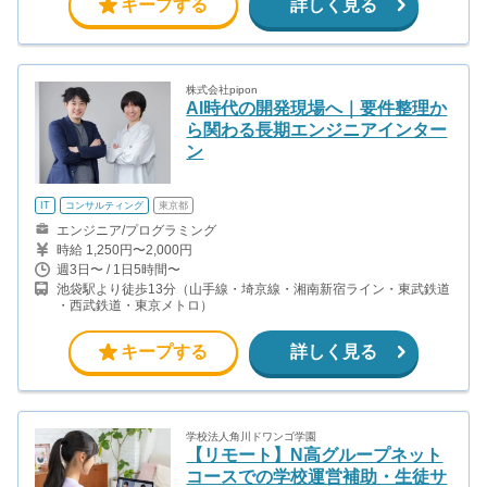
キープする
詳しく見る
株式会社pipon
AI時代の開発現場へ｜要件整理か
ら関わる長期エンジニアインター
ン
IT
コンサルティング
東京都
エンジニア/プログラミング
時給 1,250円〜2,000円
週3日〜 / 1日5時間〜
池袋駅より徒歩13分（山手線・埼京線・湘南新宿ライン・東武鉄道
・西武鉄道・東京メトロ）
キープする
詳しく見る
学校法人角川ドワンゴ学園
【リモート】N高グループネット
コースでの学校運営補助・生徒サ