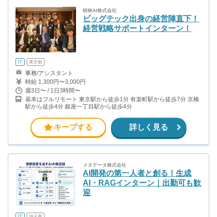
樹林AI株式会社
ビッグテック出身の経営陣直下！
経営戦略サポートインターン！
IT
東京都
事務/アシスタント
時給 1,300円〜3,000円
週3日〜 / 1日3時間〜
基本はフルリモート 東京駅から徒歩1分 有楽町駅から徒歩7分 京橋
駅から徒歩4分 銀座一丁目駅から徒歩4分
キープする
詳しく見る
メタデータ株式会社
AI開発の第一人者と創る！生成
AI・RAGインターン｜出勤可も歓
迎
IT
埼玉県