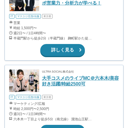
ポ営業力・分析力が学べる！
IT
マスコミ/広告/出版
東京都
営業
時給 1,500円〜
週2日〜 / 1日4時間〜
半蔵門駅から徒歩2分（半蔵門線） 麹町駅かた徒歩10分（有楽町線）
詳しく見る
ULTRA SOCIAL株式会社
大手コスメのライブMC＠六本木/美容
好き活躍/時給2500可
IT
マスコミ/広告/出版
東京都
マーケティング/広報
時給 2,000円〜2,500円
週3日〜 / 1日3時間〜
六本木一丁目より徒歩5分（南北線） 溜池山王駅より徒歩10分（銀座線） 六本木駅より徒歩12分（日比谷線）