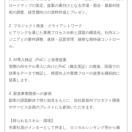
ロードマップの策定。提案の裏付けとなる市場・競合・最新AI技
術の調査、経営層向けの資料作成とプレゼン。
2. プロジェクト推進・クライアントワーク
ヒアリングを通じた業務プロセス分析と課題の構造化。社内エン
ジニアとの要件調整、進捗・品質管理、緻密な期待値コントロー
ル。
3. AI導入検証（PoC）と改善提案
実際のAIモデル導入に向けたPoC（概念実証）の推進。現場での
効果をデータで検証し、精度向上や業務フローの改善を継続的に
提案します。
4. 新規事業開発への参画
顧客の課題解決で得た知見をもとに、自社新規AIプロダクト開発
やサービス企画のブレストにも参加いただきます。
【得られるスキル・環境】
先輩社員がメンターとして伴走し、ロジカルシンキング等から徹