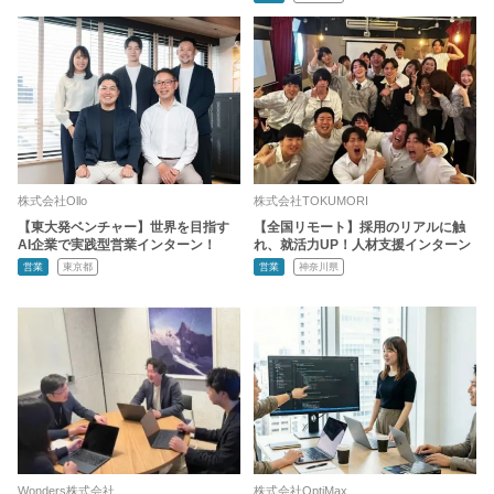
株式会社Ollo
株式会社TOKUMORI
【東大発ベンチャー】世界を目指す
【全国リモート】採用のリアルに触
AI企業で実践型営業インターン！
れ、就活力UP！人材支援インターン
営業
東京都
営業
神奈川県
Wonders株式会社
株式会社OptiMax