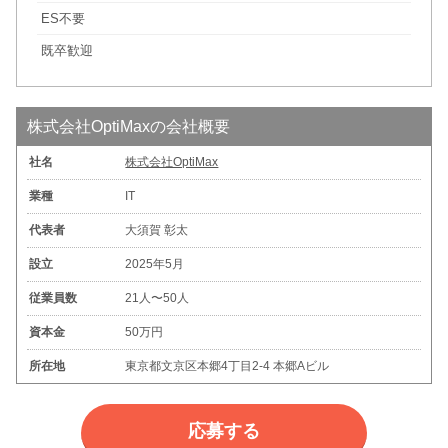
ES不要
既卒歓迎
株式会社OptiMaxの会社概要
社名
株式会社OptiMax
業種
IT
代表者
大須賀 彰太
設立
2025年5月
従業員数
21人〜50人
資本金
50万円
所在地
東京都文京区本郷4丁目2-4 本郷Aビル
応募する