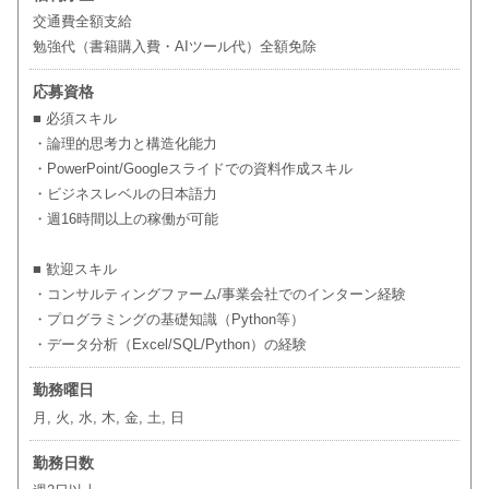
交通費全額支給
勉強代（書籍購入費・AIツール代）全額免除
応募資格
■ 必須スキル
・論理的思考力と構造化能力
・PowerPoint/Googleスライドでの資料作成スキル
・ビジネスレベルの日本語力
・週16時間以上の稼働が可能
■ 歓迎スキル
・コンサルティングファーム/事業会社でのインターン経験
・プログラミングの基礎知識（Python等）
・データ分析（Excel/SQL/Python）の経験
勤務曜日
月, 火, 水, 木, 金, 土, 日
勤務日数