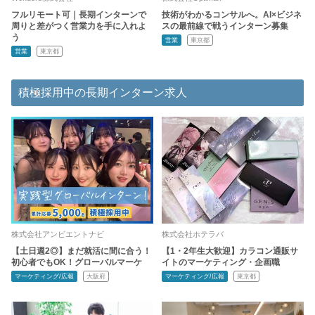
フルリモート可｜長期インターンで
技術がわかるコンサルへ。AI×ビジネ
周りと差がつく営業力を手に入れよ
スの最前線で戦うインターン募集
う
営業
東京都
営業
東京都
積極採用中の長期インターン求人
株式会社アンビエントナビ
株式会社ホテラバ
【土日週2◎】まだ就活に間に合う！
【1・2年生大歓迎】カラコン通販サ
初心者でもOK！グローバルマーケ
イトのマーケティング・企画職
マーケティング/広報
大阪府
マーケティング/広報
東京都