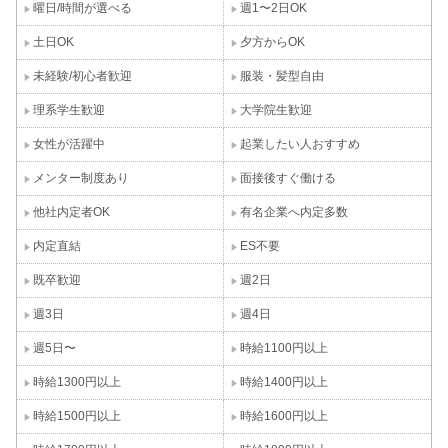
曜日/時間が選べる
週1〜2日OK
土日OK
夕方からOK
未経験/初心者歓迎
服装・髪型自由
理系学生歓迎
大学院生歓迎
女性が活躍中
起業したい人おすすめ
メンター制度あり
面接後すぐ働ける
他社内定者OK
有名企業へ内定多数
内定直結
ES不要
既卒歓迎
週2日
週3日
週4日
週5日〜
時給1100円以上
時給1300円以上
時給1400円以上
時給1500円以上
時給1600円以上