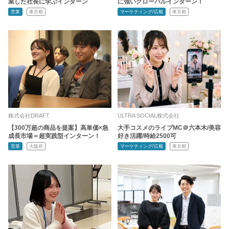
業した社長に学ぶインターン
に強いグローバルインターン！
営業
東京都
マーケティング/広報
東京都
株式会社DRAFT
ULTRA SOCIAL株式会社
【300万超の商品を提案】高単価×急
大手コスメのライブMC＠六本木/美容
成長市場＝超実践型インターン！
好き活躍/時給2500可
営業
大阪府
マーケティング/広報
東京都