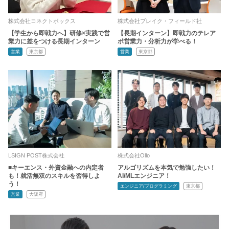
株式会社コネクトボックス
株式会社ブレイク・フィールド社
【学生から即戦力へ】研修×実践で営
【長期インターン】即戦力のテレア
業力に差をつける長期インターン
ポ営業力・分析力が学べる！
営業
東京都
営業
東京都
LSIGN POST株式会社
株式会社Ollo
■キーエンス・外資金融への内定者
アルゴリズムを本気で勉強したい！
も！就活無双のスキルを習得しよ
AI/MLエンジニア！
う！
エンジニア/プログラミング
東京都
営業
大阪府