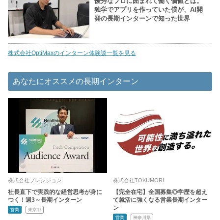
優秀なプロに囲まれて働く価値とは。
独学でアプリを作っていた僕が、AI開
発の長期インターンで知った世界
株式会社OptiMaxのインターン体験談一覧を見る
あなたにオススメの長期インターン
株式会社プレシジョン
株式会社TOKUMORI
社長直下で実践的な経営思考が身に
【完全在宅】全国募集◎学歴を超え
つく！週3～長期インターン
て就活に強くなる営業長期インター
ン
営業
東京都
営業
神奈川県