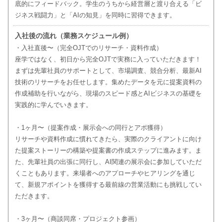
底的にフィードバック。学生のうちから経営層と渡り合える「ビ
ジネス戦闘力」と「AIの知見」を同時に習得できます。
入社後の流れ（業務スケジュール例）
・入社直後〜（完全OJTでのリサーチ・資料作成）
座学ではなく、初日から完全OJTで実務に入っていただきます！
まずは先輩社員のサポートとして、市場調査、競合分析、最新AI
技術のリサーチをお任せします。集めたデータを元に提案資料の
作成補助を行いながら、現場のスピード感とAIビジネスの基礎を
実践的に学んでいきます。
・1ヶ月〜（提案作成・展示会への同行とアポ獲得）
リサーチや資料作成に慣れてきたら、実際のクライアントに向け
た提案ストーリーの構築や提案書の作成ステップに進みます。ま
た、先輩社員の出張に同行し、AI関連の展示会に参加していただ
くこともあります。来場者へのアプローチやヒアリングを通じ
て、新規アポイントを獲得する最前線の営業活動にも挑戦してい
ただきます。
・3ヶ月〜（商談同席・プロジェクト参画）