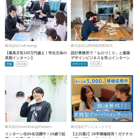
株式会社Craft energy
株式会社山田特殊技研DICE
【最高月収100万円越え！学生主体の
設計事務所で「ものづくり」と建築
長期インターン】
デザインビジネスを学ぶインターン
営業
東京都
デザイナー
埼玉県
株式会社GreenEnergyPartners
株式会社アンビエントナビ
インターン生60名活躍中！24歳で起
【土日週2】28卒積極採用！ガクチカ