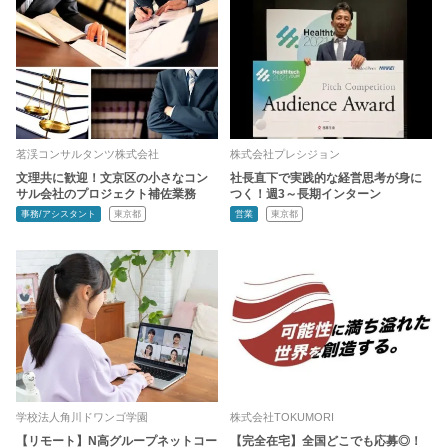
茗渓コンサルタンツ株式会社
株式会社プレシジョン
文理共に歓迎！文京区の小さなコン
社長直下で実践的な経営思考が身に
サル会社のプロジェクト補佐業務
つく！週3～長期インターン
事務/アシスタント
東京都
営業
東京都
学校法人角川ドワンゴ学園
株式会社TOKUMORI
【リモート】N高グループネットコー
【完全在宅】全国どこでも応募◎！