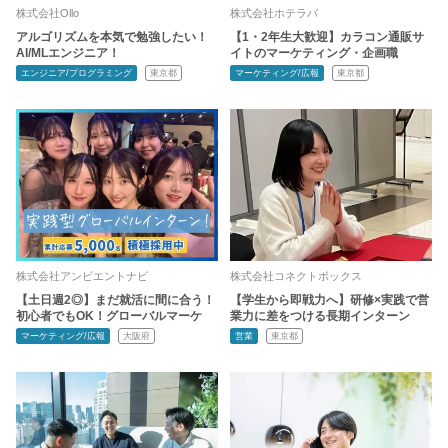
株式会社Ollo
株式会社ホテラバ
アルゴリズムを本気で勉強したい！
【1・2年生大歓迎】カラコン通販サ
AI/MLエンジニア！
イトのマーケティング・企画職
エンジニア/プログラミング
東京都
マーケティング/広報
東京都
株式会社アンビエントナビ
株式会社コネクトボックス
【土日週2◎】まだ就活に間に合う！
【学生から即戦力へ】研修×実践で営
初心者でもOK！グローバルマーケ
業力に差をつける長期インターン
マーケティング/広報
大阪府
営業
東京都