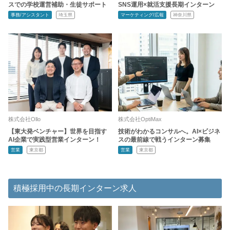
スでの学校運営補助・生徒サポート
SNS運用×就活支援長期インターン
事務/アシスタント
埼玉県
マーケティング/広報
神奈川県
株式会社Ollo
株式会社OptiMax
【東大発ベンチャー】世界を目指す
技術がわかるコンサルへ。AI×ビジネ
AI企業で実践型営業インターン！
スの最前線で戦うインターン募集
営業
東京都
営業
東京都
積極採用中の長期インターン求人