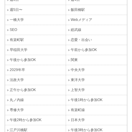
週5日〜
飯田橋駅
一橋大学
Webメディア
SEO
総武線
有楽町駅
恋愛・出会い
早稲田大学
午前から参加OK
午後から参加OK
関東
2029年卒
中央大学
法政大学
東洋大学
正午から参加OK
上智大学
丸ノ内線
午後1時から参加OK
専修大学
有楽町線
午後2時から参加OK
日本大学
江戸川橋駅
午後3時から参加OK