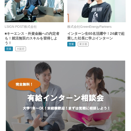
LSIGN POST株式会社
株式会社GreenEnergyPartners
■キーエンス・外資金融への内定者
インターン生60名活躍中！24歳で起
も！就活無双のスキルを習得しよ
業した社長に学ぶインターン
う！
営業
東京都
営業
大阪府