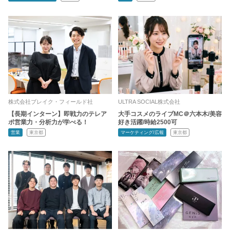
株式会社ブレイク・フィールド社
ULTRA SOCIAL株式会社
【長期インターン】即戦力のテレア
大手コスメのライブMC＠六本木/美容
ポ営業力・分析力が学べる！
好き活躍/時給2500可
営業
東京都
マーケティング/広報
東京都