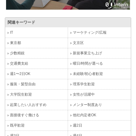
関連キーワード
IT
マーケティング/広報
東京都
文京区
少数精鋭
新規事業立ち上げ
交通費支給
曜日/時間が選べる
週1〜2日OK
未経験/初心者歓迎
服装・髪型自由
理系学生歓迎
大学院生歓迎
女性が活躍中
起業したい人おすすめ
メンター制度あり
面接後すぐ働ける
他社内定者OK
既卒歓迎
週2日
週3日
週4日