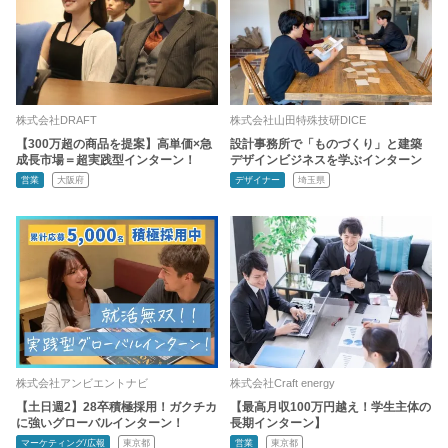
株式会社DRAFT
株式会社山田特殊技研DICE
【300万超の商品を提案】高単価×急
設計事務所で「ものづくり」と建築
成長市場＝超実践型インターン！
デザインビジネスを学ぶインターン
営業
大阪府
デザイナー
埼玉県
株式会社アンビエントナビ
株式会社Craft energy
【土日週2】28卒積極採用！ガクチカ
【最高月収100万円越え！学生主体の
に強いグローバルインターン！
長期インターン】
マーケティング/広報
東京都
営業
東京都