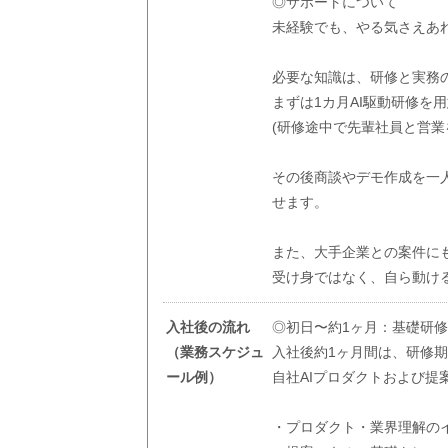
◎サポートについて
未経験でも、やる気さえあ
必要な知識は、研修と実務
まずは1カ月AI駆動研修を
(研修途中で先輩社員と営業
その後商談やデモ作成を一
せます。
また、大手企業との案件に
受け身ではなく、自ら動け
入社後の流れ
◎初日〜約1ヶ月：基礎研
（業務スケジュ
入社後約1ヶ月間は、研修
ール例）
自社AIプロダクトおよび
・プロダクト・業界理解の