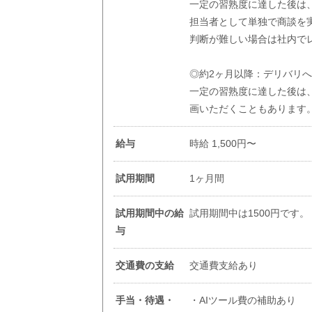
一定の習熟度に達した後は
担当者として単独で商談を
判断が難しい場合は社内で
◎約2ヶ月以降：デリバリ
一定の習熟度に達した後は
画いただくこともあります
給与
時給 1,500円〜
試用期間
1ヶ月間
試用期間中の給
試用期間中は1500円です。
与
交通費の支給
交通費支給あり
手当・待遇・
・AIツール費の補助あり