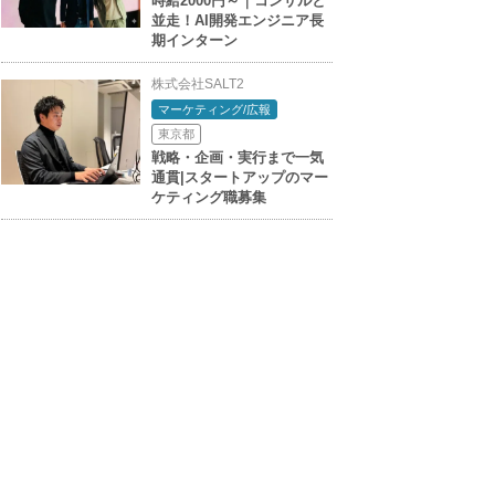
時給2000円～｜コンサルと
並走！AI開発エンジニア長
期インターン
株式会社SALT2
マーケティング/広報
東京都
戦略・企画・実行まで一気
通貫|スタートアップのマー
ケティング職募集