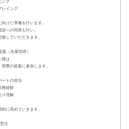
ニング
プレイング
に向けた準備を行います。
商談への同席も行い、
把握していただきます。
提案（先輩同席）
た後は、
、実際の提案に参加します。
パートの担当
実務経験
セス理解
階的に高めていきます。
・受注