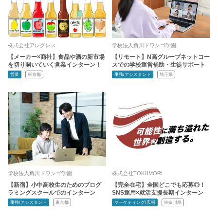
株式会社アレグレス
学校法人角川ドワンゴ学園
【メーカー×商社】食品や酒の新市場
【リモート】N高グループネットコー
を切り開いていく営業インターン！
スでの学校運営補助・生徒サポート
営業
東京都
事務/アシスタント
埼玉県
学校法人角川ドワンゴ学園
株式会社TOKUMORI
【新宿】小中高校生のためのプログ
【完全在宅】全国どこでも応募◎！
ラミングスクールでのインターン
SNS運用×就活支援長期インターン
事務/アシスタント
東京都
マーケティング/広報
神奈川県