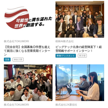
株式会社TOKUMORI
樹林AI株式会社
【完全在宅】全国募集◎学歴を超え
ビッグテック出身の経営陣直下！経
て就活に強くなる営業長期インター
営戦略サポートインターン！
ン
事務/アシスタント
東京都
営業
神奈川県
株式会社TOKUMORI
株式会社JX通信社