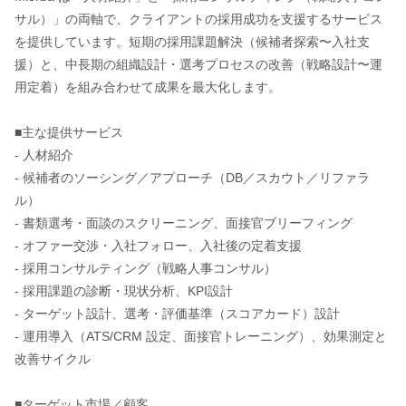
サル）」の両軸で、クライアントの採用成功を支援するサービス
を提供しています。短期の採用課題解決（候補者探索〜入社支
援）と、中長期の組織設計・選考プロセスの改善（戦略設計〜運
用定着）を組み合わせて成果を最大化します。
■主な提供サービス
- 人材紹介
- 候補者のソーシング／アプローチ（DB／スカウト／リファラ
ル）
- 書類選考・面談のスクリーニング、面接官ブリーフィング
- オファー交渉・入社フォロー、入社後の定着支援
- 採用コンサルティング（戦略人事コンサル）
- 採用課題の診断・現状分析、KPI設計
- ターゲット設計、選考・評価基準（スコアカード）設計
- 運用導入（ATS/CRM 設定、面接官トレーニング）、効果測定と
改善サイクル
■ターゲット市場／顧客