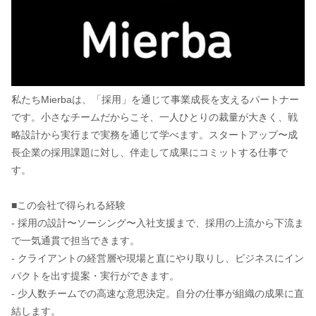
私たちMierbaは、「採用」を通じて事業成長を支えるパートナー
です。小さなチームだからこそ、一人ひとりの裁量が大きく、戦
略設計から実行まで実務を通じて学べます。スタートアップ〜成
長企業の採用課題に対し、伴走して成果にコミットする仕事で
す。
■この会社で得られる経験
- 採用の設計〜ソーシング〜入社支援まで、採用の上流から下流ま
で一気通貫で担当できます。
- クライアントの経営層や現場と直にやり取りし、ビジネスにイン
パクトを出す提案・実行ができます。
- 少人数チームでの高速な意思決定。自分の仕事が組織の成果に直
結します。