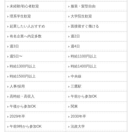
未経験/初心者歓迎
服装・髪型自由
理系学生歓迎
大学院生歓迎
起業したい人おすすめ
面接後すぐ働ける
有名企業へ内定多数
週2日
週3日
週4日
週5日〜
時給1100円以上
時給1300円以上
時給1400円以上
時給1500円以上
中央線
人事/採用
三鷹駅
高時給・高収入
午前から参加OK
午後から参加OK
関東
2029年卒
2030年卒
午前9時から参加OK
法政大学