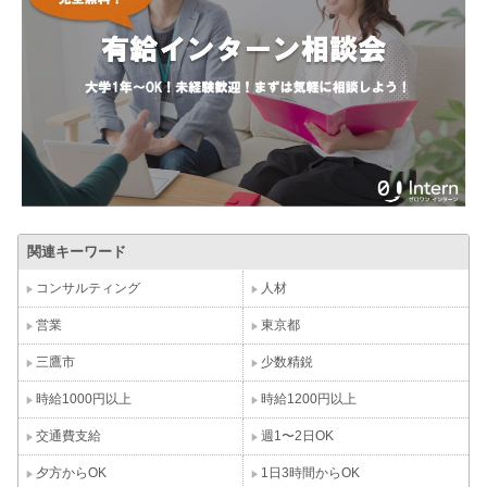
関連キーワード
コンサルティング
人材
営業
東京都
三鷹市
少数精鋭
時給1000円以上
時給1200円以上
交通費支給
週1〜2日OK
夕方からOK
1日3時間からOK