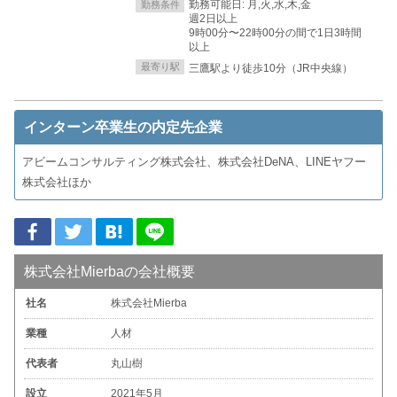
勤務可能日: 月,火,水,木,金
勤務条件
週2日以上
9時00分〜22時00分の間で1日3時間
以上
最寄り駅
三鷹駅より徒歩10分（JR中央線）
インターン卒業生の内定先企業
アビームコンサルティング株式会社、株式会社DeNA、LINEヤフー
株式会社ほか
株式会社Mierbaの会社概要
社名
株式会社Mierba
業種
人材
代表者
丸山樹
設立
2021年5月