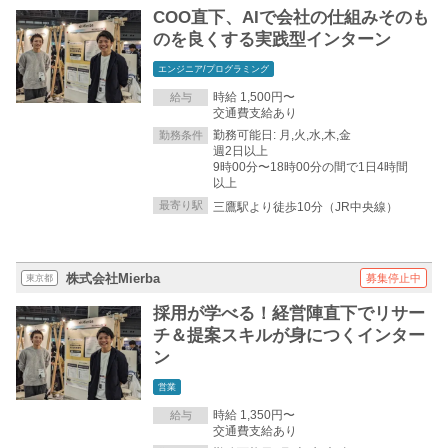
COO直下、AIで会社の仕組みそのも
のを良くする実践型インターン
エンジニア/プログラミング
時給 1,500円〜
給与
交通費支給あり
勤務可能日: 月,火,水,木,金
勤務条件
週2日以上
9時00分〜18時00分の間で1日4時間
以上
最寄り駅
三鷹駅より徒歩10分（JR中央線）
株式会社Mierba
募集停止中
東京都
採用が学べる！経営陣直下でリサー
チ＆提案スキルが身につくインター
ン
営業
時給 1,350円〜
給与
交通費支給あり