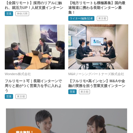
【全国リモート】採用のリアルに触
【地方リモートも積極募集】国内最
れ、就活力UP！人材支援インターン
速報道に携わる長期インターン募
集！
営業
神奈川県
ライター/編集/記者
東京都
Wonders株式会社
M&Aソーシングパートナーズ株式会社
フルリモート可｜長期インターンで
【フルリモ×高インセン】M&Aや金
周りと差がつく営業力を手に入れよ
融の実務を担う営業支援インターン
う
営業
東京都
営業
東京都