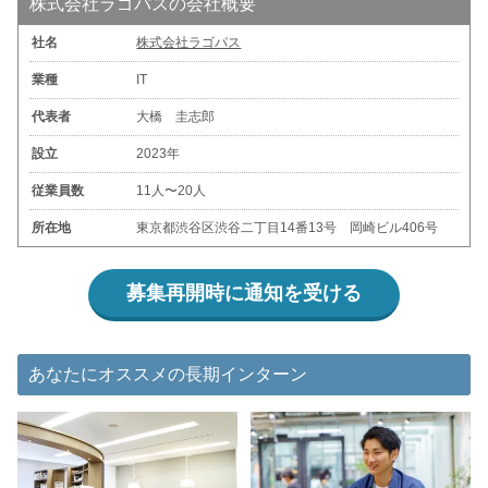
株式会社ラゴパスの会社概要
社名
株式会社ラゴパス
業種
IT
代表者
大橋 圭志郎
設立
2023年
従業員数
11人〜20人
所在地
東京都渋谷区渋谷二丁目14番13号 岡崎ビル406号
募集再開時に通知を受ける
あなたにオススメの長期インターン