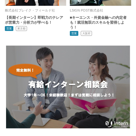
株式会社ブレイク・フィールド社
LSIGN POST株式会社
【長期インターン】即戦力のテレア
■キーエンス・外資金融への内定者
ポ営業力・分析力が学べる！
も！就活無双のスキルを習得しよ
う！
営業
東京都
営業
大阪府