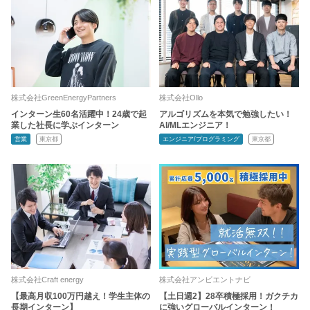
株式会社GreenEnergyPartners
株式会社Ollo
インターン生60名活躍中！24歳で起
アルゴリズムを本気で勉強したい！
業した社長に学ぶインターン
AI/MLエンジニア！
営業
東京都
エンジニア/プログラミング
東京都
株式会社Craft energy
株式会社アンビエントナビ
【最高月収100万円越え！学生主体の
【土日週2】28卒積極採用！ガクチカ
長期インターン】
に強いグローバルインターン！