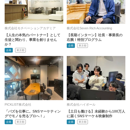
株式会社モチベーションアカデミア
株式会社Seven Rich Accounting
【人生の本気のパートナー】として
【長期インターン】社長・事業長の
生徒と関わり、事業を創りません
右腕！特別プログラム
か？
企画
東京都
企画
東京都
PICKLIST株式会社
株式会社ハイボール
「バズを仕事に。SNSマーケティン
【土日も働ける】未経験から100万人
グでモノを売るプロへ！」
に届くSNSマーケ＆映像制作
企画
東京都
企画
東京都