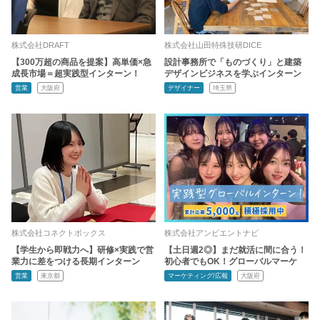
株式会社DRAFT
株式会社山田特殊技研DICE
【300万超の商品を提案】高単価×急
設計事務所で「ものづくり」と建築
成長市場＝超実践型インターン！
デザインビジネスを学ぶインターン
営業
大阪府
デザイナー
埼玉県
株式会社コネクトボックス
株式会社アンビエントナビ
【学生から即戦力へ】研修×実践で営
【土日週2◎】まだ就活に間に合う！
業力に差をつける長期インターン
初心者でもOK！グローバルマーケ
営業
東京都
マーケティング/広報
大阪府