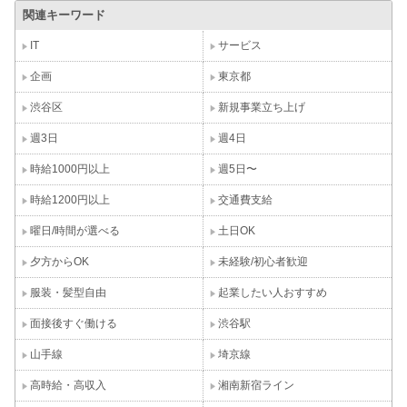
関連キーワード
IT
サービス
企画
東京都
渋谷区
新規事業立ち上げ
週3日
週4日
時給1000円以上
週5日〜
時給1200円以上
交通費支給
曜日/時間が選べる
土日OK
夕方からOK
未経験/初心者歓迎
服装・髪型自由
起業したい人おすすめ
面接後すぐ働ける
渋谷駅
山手線
埼京線
高時給・高収入
湘南新宿ライン