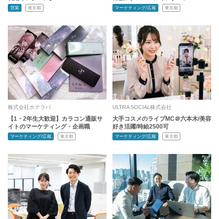
営業
東京都
マーケティング/広報
東京都
株式会社ホテラバ
ULTRA SOCIAL株式会社
【1・2年生大歓迎】カラコン通販サ
大手コスメのライブMC＠六本木/美容
イトのマーケティング・企画職
好き活躍/時給2500可
マーケティング/広報
東京都
マーケティング/広報
東京都