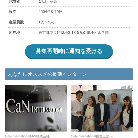
代表者
影山 恭英
設立
2004年8月9日
従業員数
1人〜5人
所在地
東京都中央区築地3-13-5丸促築地ビル７階
募集再開時に通知を受ける
あなたにオススメの長期インターン
CaNInternationalFAS株式会社
CaNInternational税理士法人