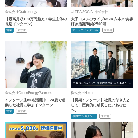
株式会社Craft energy
ULTRA SOCIAL株式会社
【最高月収100万円越え！学生主体の
大手コスメのライブMC＠六本木/美容
長期インターン】
好き活躍/時給2500可
営業
東京都
マーケティング/広報
東京都
株式会社GreenEnergyPartners
株式会社Nexor
インターン生60名活躍中！24歳で起
【長期インターン】社長の付き人と
業した社長に学ぶインターン
して、圧倒的に成長したいあなた
へ。
営業
東京都
事務/アシスタント
東京都