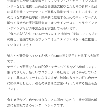
生産者さんや食品事業者とトップシェフ・バイヤー・インフルエ
ンサーなどと連携した商品企画開発支援やこだわりの食材・食品
の提案営業・マーケティング業務を協働で行ってもらいます。そ
のような業務を効率的・効果的に推進するためのネットワーク人
脈づくり含めた実践型研究会・オンラインサロン・クラウドファ
ンディングなどの事業企画も実施してもらいます。
「食べるJAPAN」のスローガンのもと地域の「美味しい」を共に
発掘し、協働で広めるファンコミュニティづくりを一緒に推進し
ていきましょう！
皆さんが普段使っているSNS・Youtube等を活用した提案も大歓迎
です。
デザインが得意な方にはPOP・チラシづくりなども依頼します。
慣れてきたら、新しいプロジェクトを社長と一緒に手がけていき
ます。基本はリモートになりますが、地域の方々との打ち合わせ
に出張同行したり、都会の飲食店に営業へ行ったりする機会もあ
ります。
食や旅行など、自分の好きなことに関わりながら、社会課題の解
決にも貢献できるインターンシップです。