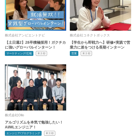
株式会社アンビエントナビ
株式会社コネクトボックス
【土日週2】28卒積極採用！ガクチカ
【学生から即戦力へ】研修×実践で営
に強いグローバルインターン！
業力に差をつける長期インターン
マーケティング/広報
東京都
営業
東京都
株式会社Ollo
アルゴリズムを本気で勉強したい！
AI/MLエンジニア！
エンジニア/プログラミング
東京都