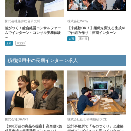
株式会社船井総合研究所
株式会社Weby
差がつく！総合経営コンサルファー
【未経験OK！】組織を変える生成AI
ムでインターン～コンサル実務体験
で仕組み作り！長期インターン
～
企画
東京都
企画
東京都
積極採用中の長期インターン求人
株式会社DRAFT
株式会社山田特殊技研DICE
【300万超の商品を提案】高単価×急
設計事務所で「ものづくり」と建築
成長市場＝超実践型インターン！
デザインビジネスを学ぶインターン