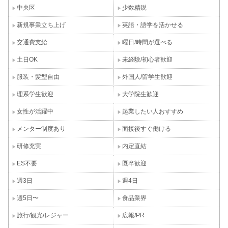
中央区
少数精鋭
新規事業立ち上げ
英語・語学を活かせる
交通費支給
曜日/時間が選べる
土日OK
未経験/初心者歓迎
服装・髪型自由
外国人/留学生歓迎
理系学生歓迎
大学院生歓迎
女性が活躍中
起業したい人おすすめ
メンター制度あり
面接後すぐ働ける
研修充実
内定直結
ES不要
既卒歓迎
週3日
週4日
週5日〜
食品業界
旅行/観光/レジャー
広報/PR