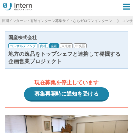
長期インターン・有給インターン募集サイトならゼロワンインターン
コンサ
国産株式会社
コンサルティング
商社
企画
東京都
中央区
地方の逸品をトップシェフと連携して発掘する
企画営業プロジェクト
現在募集を停止しています
募集再開時に通知を受ける