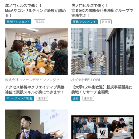
虎ノ門ヒルズで働く！
虎ノ門ヒルズで働く！
M&Aやコンサルティング経験が詰め
世界5位の国際会計事務所グループで
る！
実務学ぶ！
事務/アシスタント
東京都
事務/アシスタント
東京都
株式会社コマースデザインプロダクト
株式会社BELLOWL
アクセス解析やクリエイティブ業務
【大学1,2年生歓迎】新規事業開発に
補佐で実践スキルが身につきます！
挑戦！リサーチ企画職
マーケティング/広報
東京都
企画
東京都