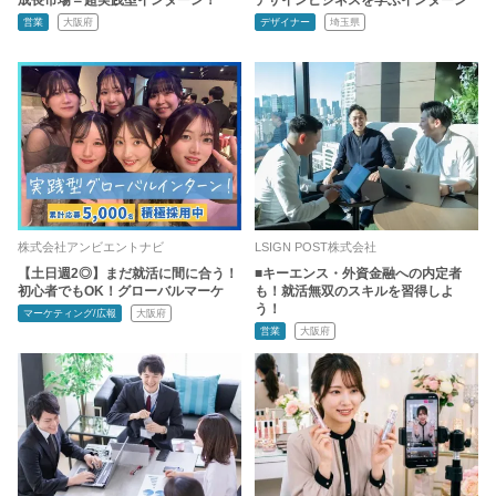
営業
大阪府
デザイナー
埼玉県
株式会社アンビエントナビ
LSIGN POST株式会社
【土日週2◎】まだ就活に間に合う！
■キーエンス・外資金融への内定者
初心者でもOK！グローバルマーケ
も！就活無双のスキルを習得しよ
う！
マーケティング/広報
大阪府
営業
大阪府