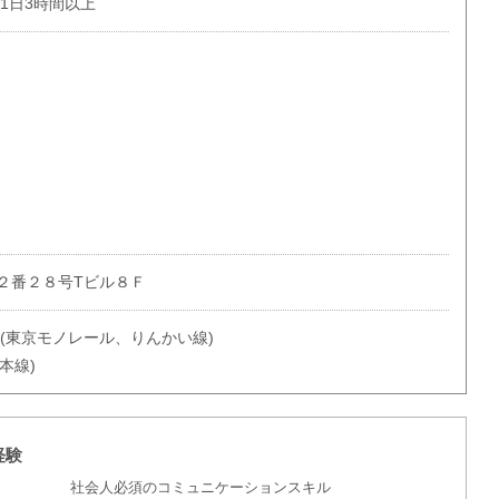
で1日3時間以上
２番２８号Tビル８Ｆ
(東京モノレール、りんかい線)
本線)
経験
社会人必須のコミュニケーションスキル