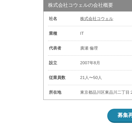
株式会社コウェルの会社概要
社名
株式会社コウェル
業種
IT
代表者
廣瀬 倫理
設立
2007年8月
従業員数
21人〜50人
所在地
東京都品川区東品川二丁目
募集