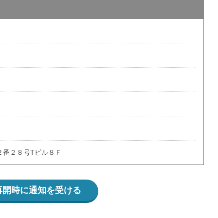
２番２８号Tビル８Ｆ
再開時に通知を受ける