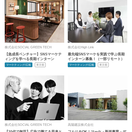
株式会社SOCIAL GREEN TECH
株式会社High Link
【急成長ベンチャー】SNSマーケテ
最先端SNSマーケを実践で学ぶ長期
ィングを学べる長期インターン
インターン募集！（一部リモート）
マーケティング/広報
東京都
マーケティング/広報
東京都
株式会社SOCIAL GREEN TECH
高陽建設株式会社
【20代で無双】広告で勝てる思考と
フルリモOK！マーケ・新規事業・デ