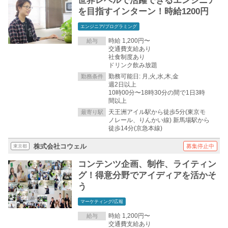
世界レベルで活躍できるエンジニア
を目指すインターン！時給1200円
エンジニア/プログラミング
時給 1,200円〜
給与
交通費支給あり
社食制度あり
ドリンク飲み放題
勤務可能日: 月,火,水,木,金
勤務条件
週2日以上
10時00分〜18時30分の間で1日3時
間以上
天王洲アイル駅から徒歩5分(東京モ
最寄り駅
ノレール、りんかい線) 新馬場駅から
徒歩14分(京急本線)
株式会社コウェル
募集停止中
東京都
コンテンツ企画、制作、ライティン
グ！得意分野でアイディアを活かそ
う
マーケティング/広報
時給 1,200円〜
給与
交通費支給あり