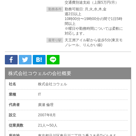
交通費別途支給（上限5万円/月）
勤務可能日: 月,火,水,木,金
勤務条件
週2日以上
10時00分〜19時00分の間で1日5時
間以上
※曜日や勤務時間については柔軟に
対応します。
天王洲アイル駅から徒歩5分(東京モ
最寄り駅
ノレール、りんかい線)
株式会社コウェルの会社概要
社名
株式会社コウェル
業種
IT
代表者
廣瀬 倫理
設立
2007年8月
従業員数
21人〜50人
所在地
東京都品川区東品川二丁目２番２８号Tビル８Ｆ