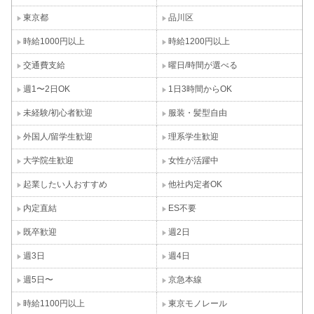
東京都
品川区
時給1000円以上
時給1200円以上
交通費支給
曜日/時間が選べる
週1〜2日OK
1日3時間からOK
未経験/初心者歓迎
服装・髪型自由
外国人/留学生歓迎
理系学生歓迎
大学院生歓迎
女性が活躍中
起業したい人おすすめ
他社内定者OK
内定直結
ES不要
既卒歓迎
週2日
週3日
週4日
週5日〜
京急本線
時給1100円以上
東京モノレール