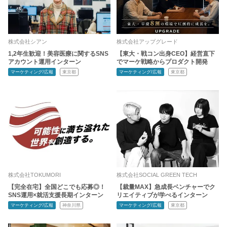
株式会社シアン
株式会社アップグレード
1,2年生歓迎！美容医療に関するSNS
【東大・戦コン出身CEO】経営直下
アカウント運用インターン
でマーケ戦略からプロダクト開発
マーケティング/広報
東京都
マーケティング/広報
東京都
株式会社TOKUMORI
株式会社SOCIAL GREEN TECH
【完全在宅】全国どこでも応募◎！
【裁量MAX】急成長ベンチャーでク
SNS運用×就活支援長期インターン
リエイティブが学べるインターン
マーケティング/広報
神奈川県
マーケティング/広報
東京都