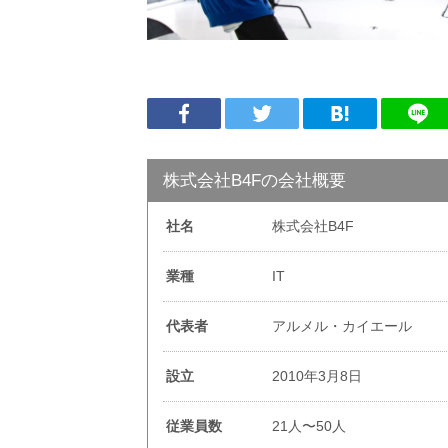
株式会社B4Fの会社概要
社名
株式会社B4F
業種
IT
代表者
アルメル・カイエール
設立
2010年3月8日
従業員数
21人〜50人