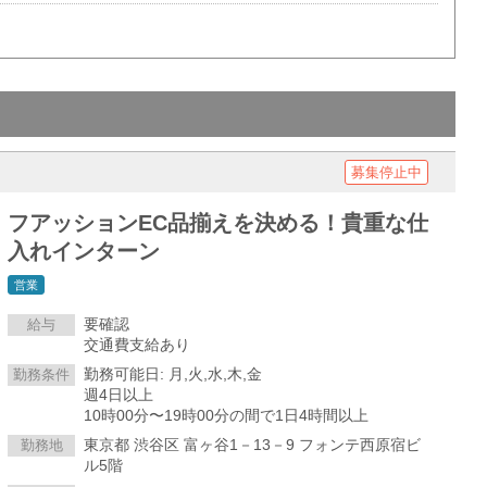
募集停止中
フアッションEC品揃えを決める！貴重な仕
入れインターン
営業
要確認
給与
交通費支給あり
勤務可能日: 月,火,水,木,金
勤務条件
週4日以上
10時00分〜19時00分の間で1日4時間以上
東京都 渋谷区 富ヶ谷1－13－9 フォンテ西原宿ビ
勤務地
ル5階