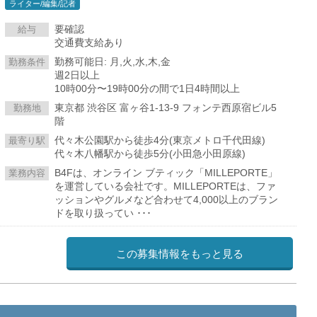
ライター/編集/記者
要確認
給与
交通費支給あり
勤務可能日: 月,火,水,木,金
勤務条件
週2日以上
10時00分〜19時00分の間で1日4時間以上
東京都 渋谷区 富ヶ谷1-13-9 フォンテ西原宿ビル5
勤務地
階
代々木公園駅から徒歩4分(東京メトロ千代田線)
最寄り駅
代々木八幡駅から徒歩5分(小田急小田原線)
B4Fは、オンライン ブティック「MILLEPORTE」
業務内容
を運営している会社です。MILLEPORTEは、ファ
ッションやグルメなど合わせて4,000以上のブラン
ドを取り扱ってい ･･･
この募集情報をもっと見る