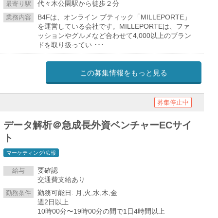
代々木公園駅から徒歩２分
最寄り駅
B4Fは、オンライン ブティック「MILLEPORTE」
業務内容
を運営している会社です。MILLEPORTEは、ファ
ッションやグルメなど合わせて4,000以上のブラン
ドを取り扱ってい ･･･
この募集情報をもっと見る
募集停止中
データ解析＠急成長外資ベンチャーECサイ
ト
マーケティング/広報
要確認
給与
交通費支給あり
勤務可能日: 月,火,水,木,金
勤務条件
週2日以上
10時00分〜19時00分の間で1日4時間以上