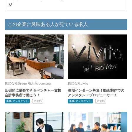
ジ
この企業に興味ある人が見ている求人
株式会社Seven Rich Accounting
株式会社vivito
圧倒的に成長できるベンチャー支援
長期インターン募集！動画制作での
会計事務所で働こう！
アシスタントプロデューサー！
事務/アシスタント
東京都
事務/アシスタント
東京都