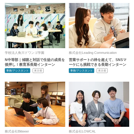
学校法人角川ドワンゴ学園
株式会社Leading Communication
N中等部｜傾聴と対話で生徒の成長を
営業サポートの枠を超えて、SNSマ
後押し！教育系長期インターン
ーケにも挑戦できる長期インターン
事務/アシスタント
東京都
事務/アシスタント
東京都
株式会社Bitteeer
株式会社LOWCAL