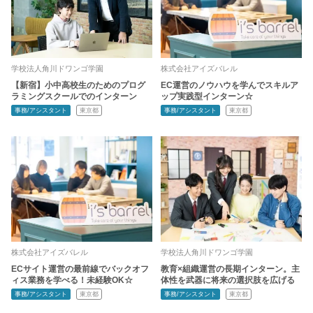
学校法人角川ドワンゴ学園
株式会社アイズバレル
【新宿】小中高校生のためのプログ
EC運営のノウハウを学んでスキルア
ラミングスクールでのインターン
ップ実践型インターン☆
事務/アシスタント
東京都
事務/アシスタント
東京都
株式会社アイズバレル
学校法人角川ドワンゴ学園
ECサイト運営の最前線でバックオフ
教育×組織運営の長期インターン。主
ィス業務を学べる！未経験OK☆
体性を武器に将来の選択肢を広げる
事務/アシスタント
東京都
事務/アシスタント
東京都