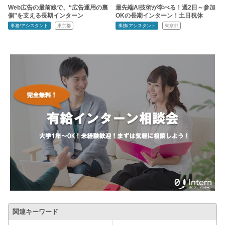
Web広告の最前線で、“広告運用の裏
最先端AI技術が学べる！週2日～参加
側”を支える長期インターン
OKの長期インターン！土日祝休
事務/アシスタント
東京都
事務/アシスタント
東京都
関連キーワード