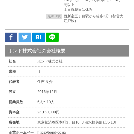
間以上
土日祝祭日は休み
西新宿五丁目駅から徒歩2分（都営大
最寄り駅
江戸線）
ボンド株式会社の会社概要
社名
ボンド株式会社
業種
IT
代表者
住吉 良介
設立
2016年12月
従業員数
6人〜10人
資本金
26,150,000円
所在地
東京都渋谷区本町3丁目10−3 清水橋矢部ビル 13F
企業ホームペー
https://bond-co.jp/