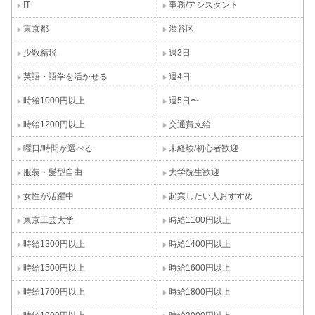
IT
事務/アシスタント
東京都
渋谷区
少数精鋭
週3日
英語・語学を活かせる
週4日
時給1000円以上
週5日〜
時給1200円以上
交通費支給
曜日/時間が選べる
未経験/初心者歓迎
服装・髪型自由
大学院生歓迎
女性が活躍中
起業したい人おすすめ
東京工芸大学
時給1100円以上
時給1300円以上
時給1400円以上
時給1500円以上
時給1600円以上
時給1700円以上
時給1800円以上