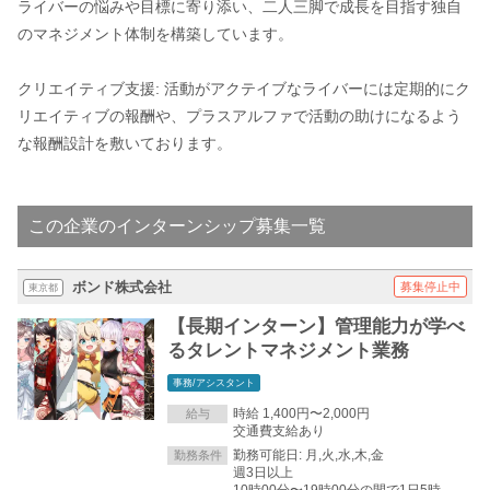
ライバーの悩みや目標に寄り添い、二人三脚で成長を目指す独自
のマネジメント体制を構築しています。
クリエイティブ支援: 活動がアクテイブなライバーには定期的にク
リエイティブの報酬や、プラスアルファで活動の助けになるよう
な報酬設計を敷いております。
この企業のインターンシップ募集一覧
ボンド株式会社
募集停止中
東京都
【長期インターン】管理能力が学べ
るタレントマネジメント業務
事務/アシスタント
時給 1,400円〜2,000円
給与
交通費支給あり
勤務可能日: 月,火,水,木,金
勤務条件
週3日以上
10時00分〜19時00分の間で1日5時