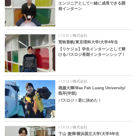
エンジニアとして一緒に成長できる開
発インターン
パスロジ株式会社
荒牧香帆/東京理科大学/大学4年生
【リケジョ】学生インターンとして輝
けるパスロジ長期インターンシップ！
パスロジ株式会社
堀越大輝/Mae Fah Luang University/
既卒(学部)
パスロジ！君に決めた！
パスロジ株式会社
下山 捷揮/横浜国立大学/大学4年生