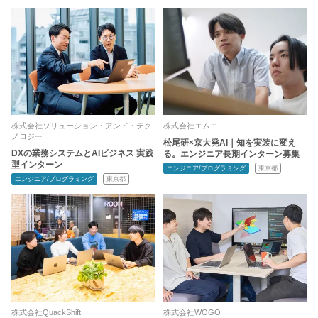
株式会社ソリューション・アンド・テク
株式会社エムニ
ノロジー
松尾研×京大発AI｜知を実装に変え
DXの業務システムとAIビジネス 実践
る。エンジニア長期インターン募集
型インターン
エンジニア/プログラミング
東京都
エンジニア/プログラミング
東京都
株式会社QuackShift
株式会社WOGO