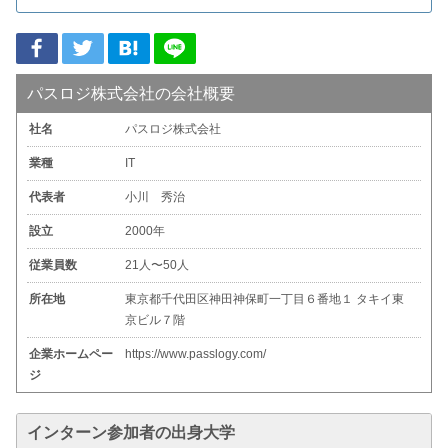
パスロジ株式会社の会社概要
社名
パスロジ株式会社
業種
IT
代表者
小川 秀治
設立
2000年
従業員数
21人〜50人
所在地
東京都千代田区神田神保町一丁目６番地１ タキイ東
京ビル７階
企業ホームペー
https://www.passlogy.com/
ジ
インターン参加者の出身大学