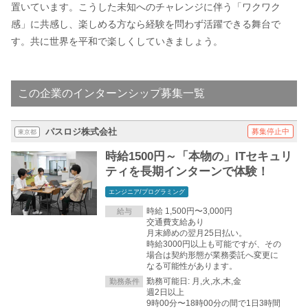
置いています。こうした未知へのチャレンジに伴う「ワクワク
感」に共感し、楽しめる方なら経験を問わず活躍できる舞台で
す。共に世界を平和で楽しくしていきましょう。
この企業のインターンシップ募集一覧
パスロジ株式会社
募集停止中
東京都
時給1500円～「本物の」ITセキュリ
ティを長期インターンで体験！
エンジニア/プログラミング
時給 1,500円〜3,000円
給与
交通費支給あり
月末締めの翌月25日払い。
時給3000円以上も可能ですが、その
場合は契約形態が業務委託へ変更に
なる可能性があります。
勤務可能日: 月,火,水,木,金
勤務条件
週2日以上
9時00分〜18時00分の間で1日3時間