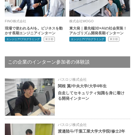
FINO株式会社
株式会社WOGO
現場で使われるAIを。ビジネスを動
東大発｜最先端3D×AIの社会実装！
かす長期エンジニアインターン
アルゴリズム開発長期インターン
エンジニア/プログラミング
東京都
エンジニア/プログラミング
東京都
この企業のインターン参加者の体験談
パスロジ株式会社
関根 翼/中央大学/大学4年生
自走してセキュリティ知識を身に着け
る開発インターン
パスロジ株式会社
渡邉陸斗/千葉工業大学大学院/修士2年