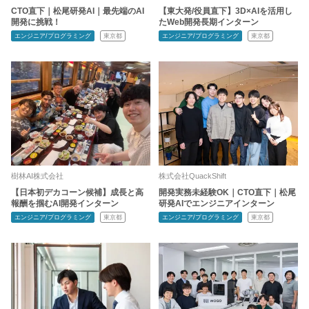
CTO直下｜松尾研発AI｜最先端のAI
【東大発/役員直下】3D×AIを活用し
開発に挑戦！
たWeb開発長期インターン
エンジニア/プログラミング
東京都
エンジニア/プログラミング
東京都
樹林AI株式会社
株式会社QuackShift
【日本初デカコーン候補】成長と高
開発実務未経験OK｜CTO直下｜松尾
報酬を掴むAI開発インターン
研発AIでエンジニアインターン
エンジニア/プログラミング
東京都
エンジニア/プログラミング
東京都