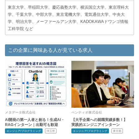
東京大学、早稲田大学、慶応義塾大学、横浜国立大学、東京理科大
学、千葉大学、中部大学、東京電機大学、電気通信大学、中央大
学、明治大学、メーファールアン大学、KADOKAWAドワンゴ情報
工科学院 など
この企業に興味ある人が見ている求人
メタデータ株式会社
ペンティオ株式会社
AI開発の第一人者と創る！生成AI・
【大手企業への就職実績多数！】
RAGインターン｜出勤可も歓迎
実践的エンジニアインターン
エンジニア/プログラミング
埼玉県
エンジニア/プログラミング
東京都