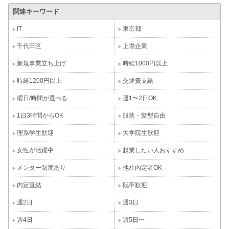
関連キーワード
IT
東京都
千代田区
上場企業
新規事業立ち上げ
時給1000円以上
時給1200円以上
交通費支給
曜日/時間が選べる
週1〜2日OK
1日3時間からOK
服装・髪型自由
理系学生歓迎
大学院生歓迎
女性が活躍中
起業したい人おすすめ
メンター制度あり
他社内定者OK
内定直結
既卒歓迎
週2日
週3日
週4日
週5日〜