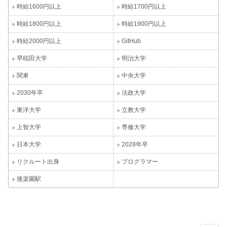
時給1600円以上
時給1700円以上
時給1800円以上
時給1900円以上
時給2000円以上
GitHub
早稲田大学
明治大学
関東
中央大学
2030年卒
法政大学
東洋大学
立教大学
上智大学
専修大学
日本大学
2028年卒
リクルート出身
プログラマー
後楽園駅