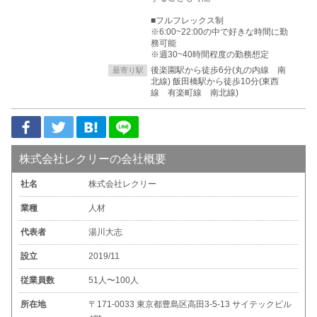
■フルフレックス制
※6:00~22:00の中で好きな時間に勤
務可能
※週30~40時間程度の勤務想定
後楽園駅から徒歩6分(丸の内線 南
最寄り駅
北線) 飯田橋駅から徒歩10分(東西
線 有楽町線 南北線)
株式会社レクリーの会社概要
社名
株式会社レクリー
業種
人材
代表者
湯川大志
設立
2019/11
従業員数
51人〜100人
所在地
〒171-0033 東京都豊島区高田3-5-13 サイテックビル