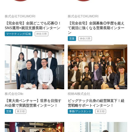
株式会社TOKUMORI
株式会社TOKUMORI
【完全在宅】全国どこでも応募◎！
【完全在宅】全国募集◎学歴を超え
SNS運用×就活支援長期インターン
て就活に強くなる営業長期インター
ン
マーケティング/広報
神奈川県
営業
神奈川県
株式会社Ollo
樹林AI株式会社
【東大発ベンチャー】世界を目指す
ビッグテック出身の経営陣直下！経
AI企業で実践型営業インターン！
営戦略サポートインターン！
営業
東京都
事務/アシスタント
東京都