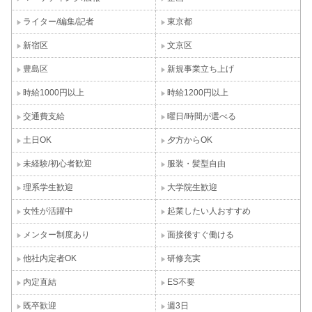
ライター/編集/記者
東京都
新宿区
文京区
豊島区
新規事業立ち上げ
時給1000円以上
時給1200円以上
交通費支給
曜日/時間が選べる
土日OK
夕方からOK
未経験/初心者歓迎
服装・髪型自由
理系学生歓迎
大学院生歓迎
女性が活躍中
起業したい人おすすめ
メンター制度あり
面接後すぐ働ける
他社内定者OK
研修充実
内定直結
ES不要
既卒歓迎
週3日