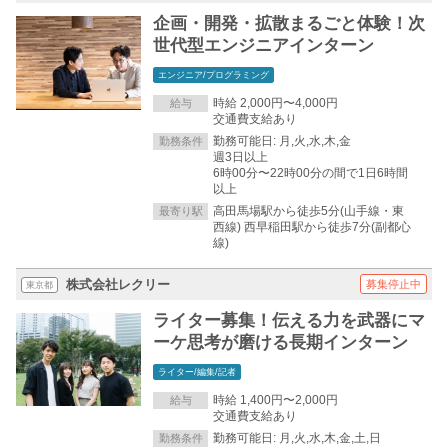
企画・開発・拡散まるごと体験！次
世代型エンジニアインターン
エンジニア/プログラミング
時給 2,000円〜4,000円
給与
交通費支給あり
勤務可能日: 月,火,水,木,金
勤務条件
週3日以上
6時00分〜22時00分の間で1日6時間
以上
高田馬場駅から徒歩5分(山手線・東
最寄り駅
西線) 西早稲田駅から徒歩7分(副都心
線)
株式会社レクリー
募集停止中
東京都
ライター募集！伝える力を武器にマ
ーケ思考が磨ける長期インターン
ライター/編集/記者
時給 1,400円〜2,000円
給与
交通費支給あり
勤務可能日: 月,火,水,木,金,土,日
勤務条件