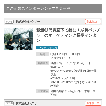
この企業のインターンシップ募集一覧
株式会社レクリー
募集停止中
東京都
裁量◎代表直下で挑む！成長ベンチ
ャーのマーケティング長期インター
ン
マーケティング/広報
時給 1,250円〜3,000円
給与
交通費支給あり
勤務可能日: 月,火,水,木,金,土,日
勤務条件
週3日以上
6時00分〜22時00分の間で1日8時間
以上
■フルフレックス制
※6:00~22:00の中で好きな時間に勤
務可能
高田馬場駅から徒歩8分(山手線・東
最寄り駅
西線)
株式会社レクリー
募集停止中
東京都