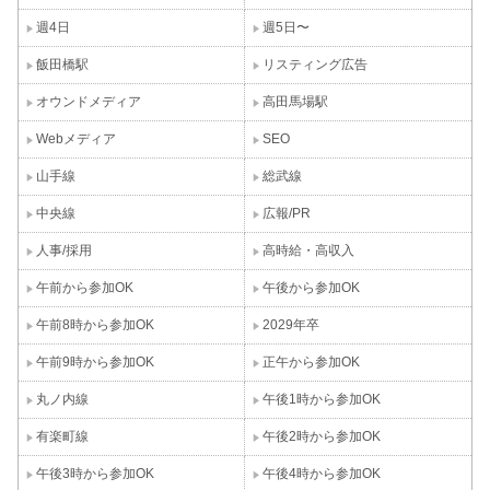
週4日
週5日〜
飯田橋駅
リスティング広告
オウンドメディア
高田馬場駅
Webメディア
SEO
山手線
総武線
中央線
広報/PR
人事/採用
高時給・高収入
午前から参加OK
午後から参加OK
午前8時から参加OK
2029年卒
午前9時から参加OK
正午から参加OK
丸ノ内線
午後1時から参加OK
有楽町線
午後2時から参加OK
午後3時から参加OK
午後4時から参加OK