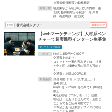
※週40時間程度の勤務想定
後楽園駅から徒歩6分(丸の内線 南
最寄り駅
北線) 飯田橋駅から徒歩10分(東西
線 有楽町線 南北線)
株式会社レクリー
募集停止中
東京都
【webマーケティング】人材系ベン
チャーで超実践型インターン生募集
マーケティング/広報
時給 1,150円〜2,000円
給与
交通費支給あり
コミットと仕事内容次第では、社員
と全く同じ報酬体系の適用も可能で
す。
交通費：上限1000円/1日
勤務可能日: 月,火,水,木,金,土,日
勤務条件
週4日以上
6時00分〜22時00分の間で1日8時間
以上
■完全在宅（フルリモート）勤務
出社は一切ありませんので、全国ど
こからでもご応募可能です！
※希望があれば東京オフィスに出社
することも可能