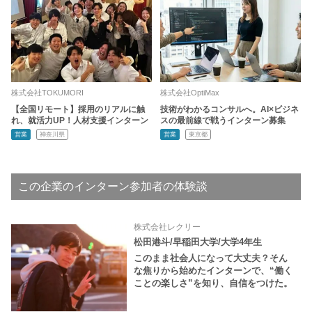
株式会社TOKUMORI
株式会社OptiMax
【全国リモート】採用のリアルに触
技術がわかるコンサルへ。AI×ビジネ
れ、就活力UP！人材支援インターン
スの最前線で戦うインターン募集
営業
神奈川県
営業
東京都
この企業のインターン参加者の体験談
株式会社レクリー
松田港斗/早稲田大学/大学4年生
このまま社会人になって大丈夫？そん
な焦りから始めたインターンで、“働く
ことの楽しさ”を知り、自信をつけた。