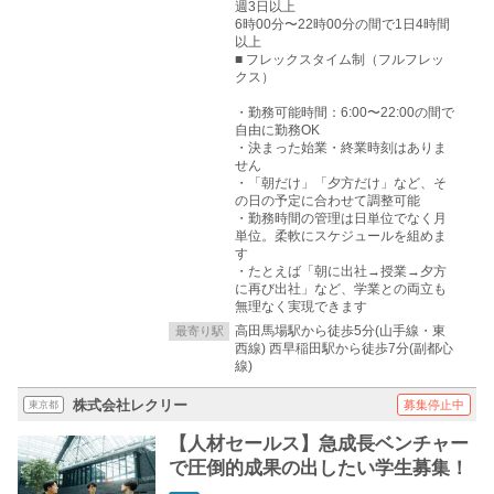
週3日以上
6時00分〜22時00分の間で1日4時間
以上
■ フレックスタイム制（フルフレッ
クス）
・勤務可能時間：6:00〜22:00の間で
自由に勤務OK
・決まった始業・終業時刻はありま
せん
・「朝だけ」「夕方だけ」など、そ
の日の予定に合わせて調整可能
・勤務時間の管理は日単位でなく月
単位。柔軟にスケジュールを組めま
す
・たとえば「朝に出社→授業→夕方
に再び出社」など、学業との両立も
無理なく実現できます
高田馬場駅から徒歩5分(山手線・東
最寄り駅
西線) 西早稲田駅から徒歩7分(副都心
線)
株式会社レクリー
募集停止中
東京都
【人材セールス】急成長ベンチャー
で圧倒的成果の出したい学生募集！