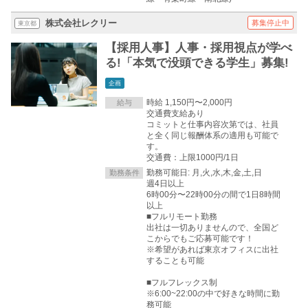
株式会社レクリー
募集停止中
東京都
【採用人事】人事・採用視点が学べ
る!「本気で没頭できる学生」募集!
企画
時給 1,150円〜2,000円
給与
交通費支給あり
コミットと仕事内容次第では、社員
と全く同じ報酬体系の適用も可能で
す。
交通費：上限1000円/1日
勤務可能日: 月,火,水,木,金,土,日
勤務条件
週4日以上
6時00分〜22時00分の間で1日8時間
以上
■フルリモート勤務
出社は一切ありませんので、全国ど
こからでもご応募可能です！
※希望があれば東京オフィスに出社
することも可能
■フルフレックス制
※6:00~22:00の中で好きな時間に勤
務可能