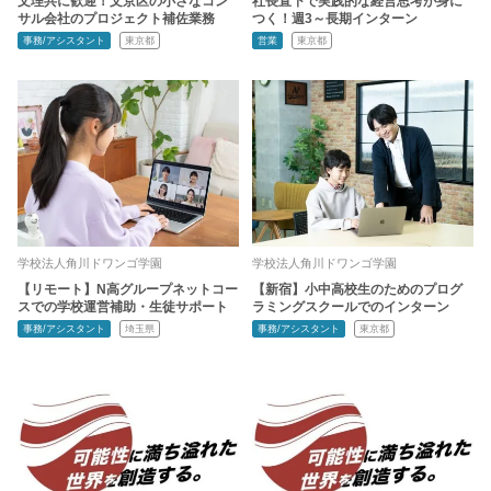
文理共に歓迎！文京区の小さなコン
社長直下で実践的な経営思考が身に
サル会社のプロジェクト補佐業務
つく！週3～長期インターン
事務/アシスタント
東京都
営業
東京都
学校法人角川ドワンゴ学園
学校法人角川ドワンゴ学園
【リモート】N高グループネットコー
【新宿】小中高校生のためのプログ
スでの学校運営補助・生徒サポート
ラミングスクールでのインターン
事務/アシスタント
埼玉県
事務/アシスタント
東京都