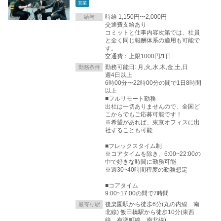
営業
時給 1,150円〜2,000円
給与
交通費支給あり
コミットと仕事内容次第では、社員
と全く同じ報酬体系の適用も可能で
す。
交通費：上限1000円/1日
勤務可能日: 月,火,水,木,金,土,日
勤務条件
週4日以上
6時00分〜22時00分の間で1日8時間
以上
■フルリモート勤務
出社は一切ありませんので、全国ど
こからでもご応募可能です！
※希望があれば、東京オフィスに出
社することも可能
■フレックスタイム制
※コアタイムを除き、6:00~22:00の
中で好きな時間に勤務可能
※週30~40時間程度の勤務想定
■コアタイム
9:00~17:00の間で7時間
後楽園駅から徒歩6分(丸の内線 南
最寄り駅
北線) 飯田橋駅から徒歩10分(東西
線 有楽町線 南北線)