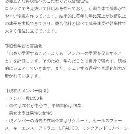
②徹底的な再現性へのこだわりと競合優位性
ロジックで考え抜いて仕組みを作っており、組織全体で成果がで
やすい環境を作っています。結果的に毎年前年比売上が数倍以上
の成長を実現できており、競合他社と比べて成長速度や効率性で
大きく優位に立てています。
③協働学習と言語化
「自身が学習すること」よりも「メンバーの学習を促進するこ
と」を評価します。そのため、学んだことは自身で留めず、積極
的にシェアしていきます。また、シェアする過程で言語化能力が
磨かれていきます。
【現在のメンバー特徴】
・メンバー数は53名
・年代は20代が中心で、平均年齢は28歳
・男女比率は男性5:女性5
・現メンバーの過去の在籍企業はリクルート、セールスフォー
ス、キーエンス、アトラエ、LITALICO、リンクアンドモチベーシ