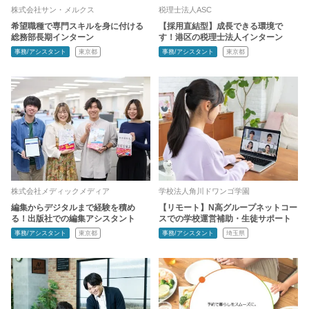
株式会社サン・メルクス
税理士法人ASC
希望職種で専門スキルを身に付ける
【採用直結型】成長できる環境で
総務部長期インターン
す！港区の税理士法人インターン
事務/アシスタント
東京都
事務/アシスタント
東京都
株式会社メディックメディア
学校法人角川ドワンゴ学園
編集からデジタルまで経験を積め
【リモート】N高グループネットコー
る！出版社での編集アシスタント
スでの学校運営補助・生徒サポート
事務/アシスタント
東京都
事務/アシスタント
埼玉県