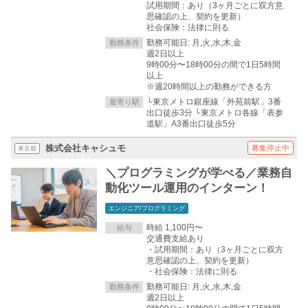
試用期間：あり（3ヶ月ごとに双方意
思確認の上、契約を更新）
社会保険：法律に則る
勤務可能日: 月,火,水,木,金
勤務条件
週2日以上
9時00分〜18時00分の間で1日5時間
以上
※週20時間以上の勤務ができる方
└東京メトロ銀座線「外苑前駅」3番
最寄り駅
出口徒歩3分 └東京メトロ各線「表参
道駅」A3番出口徒歩5分
株式会社キャシュモ
募集停止中
東京都
＼プログラミングが学べる／業務自
動化ツール運用のインターン！
エンジニア/プログラミング
時給 1,100円〜
給与
交通費支給あり
・試用期間：あり（3ヶ月ごとに双方
意思確認の上、契約を更新）
・社会保険：法律に則る
勤務可能日: 月,火,水,木,金
勤務条件
週2日以上