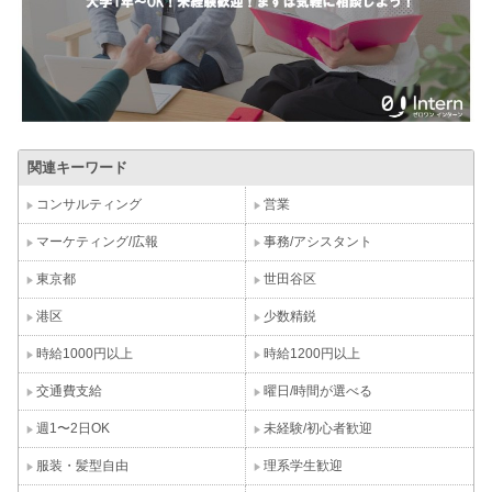
関連キーワード
コンサルティング
営業
マーケティング/広報
事務/アシスタント
東京都
世田谷区
港区
少数精鋭
時給1000円以上
時給1200円以上
交通費支給
曜日/時間が選べる
週1〜2日OK
未経験/初心者歓迎
服装・髪型自由
理系学生歓迎