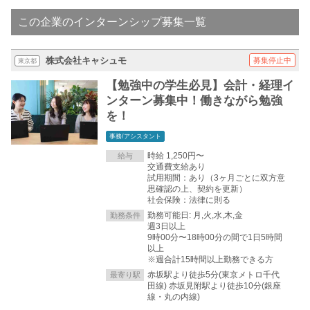
この企業のインターンシップ募集一覧
株式会社キャシュモ
募集停止中
東京都
【勉強中の学生必見】会計・経理イ
ンターン募集中！働きながら勉強
を！
事務/アシスタント
時給 1,250円〜
給与
交通費支給あり
試用期間：あり（3ヶ月ごとに双方意
思確認の上、契約を更新）
社会保険：法律に則る
勤務可能日: 月,火,水,木,金
勤務条件
週3日以上
9時00分〜18時00分の間で1日5時間
以上
※週合計15時間以上勤務できる方
赤坂駅より徒歩5分(東京メトロ千代
最寄り駅
田線) 赤坂見附駅より徒歩10分(銀座
線・丸の内線)