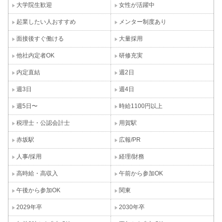
大学院生歓迎
女性が活躍中
起業したい人おすすめ
メンター制度あり
面接後すぐ働ける
大量採用
他社内定者OK
研修充実
内定直結
週2日
週3日
週4日
週5日〜
時給1100円以上
税理士・公認会計士
用賀駅
赤坂駅
広報/PR
人事/採用
経理/財務
高時給・高収入
午前から参加OK
午後から参加OK
関東
2029年卒
2030年卒