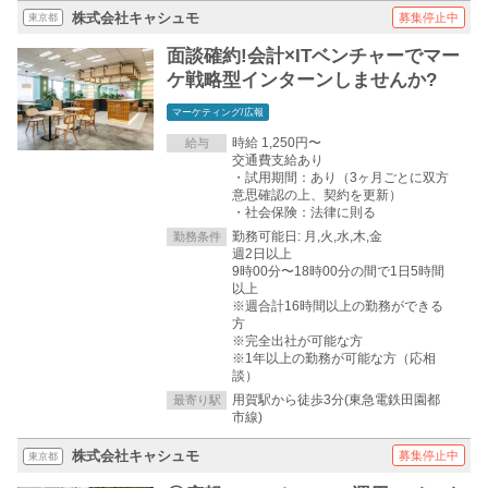
株式会社キャシュモ
募集停止中
東京都
面談確約!会計×ITベンチャーでマー
ケ戦略型インターンしませんか?
マーケティング/広報
時給 1,250円〜
給与
交通費支給あり
・試用期間：あり（3ヶ月ごとに双方
意思確認の上、契約を更新）
・社会保険：法律に則る
勤務可能日: 月,火,水,木,金
勤務条件
週2日以上
9時00分〜18時00分の間で1日5時間
以上
※週合計16時間以上の勤務ができる
方
※完全出社が可能な方
※1年以上の勤務が可能な方（応相
談）
用賀駅から徒歩3分(東急電鉄田園都
最寄り駅
市線)
株式会社キャシュモ
募集停止中
東京都