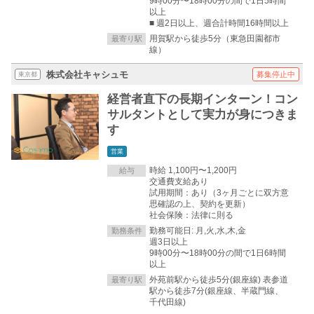
9時00分〜18時00分の間で1日5時間
以上
■ 週2日以上、週合計時間16時間以上
用賀駅から徒歩5分（東急田園都市
最寄り駅
線）
株式会社キャシュモ
募集停止中
東京都
経営者直下の長期インターン！コン
サルタントとして実力が身につきま
す
営業
時給 1,100円〜1,200円
給与
交通費支給あり
試用期間：あり（3ヶ月ごとに双方意
思確認の上、契約を更新）
社会保険：法律に則る
勤務可能日: 月,火,水,木,金
勤務条件
週3日以上
9時00分〜18時00分の間で1日6時間
以上
外苑前駅から徒歩5分(銀座線) 表参道
最寄り駅
駅から徒歩7分(銀座線、半蔵門線、
千代田線)