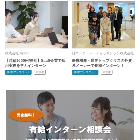
株式会社Squad
日本ベクトン・ディッキンソン株式会社
【時給1600円/長期】SaaS企業で採
医療機器・世界トップクラスの外資
用実務を学ぶインターン
系メーカーで長期インターン！
事務/アシスタント
東京都
事務/アシスタント
東京都