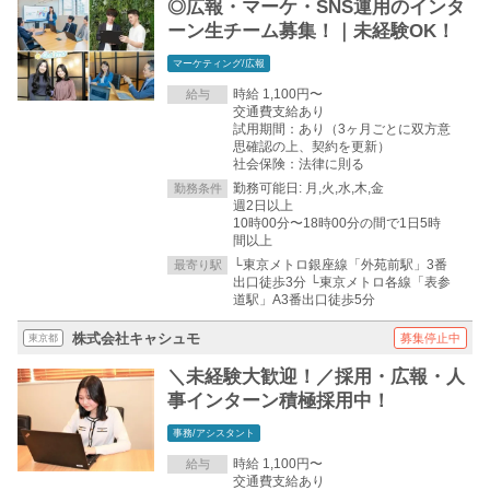
◎広報・マーケ・SNS運用のインタ
ーン生チーム募集！｜未経験OK！
マーケティング/広報
時給 1,100円〜
給与
交通費支給あり
試用期間：あり（3ヶ月ごとに双方意
思確認の上、契約を更新）
社会保険：法律に則る
勤務可能日: 月,火,水,木,金
勤務条件
週2日以上
10時00分〜18時00分の間で1日5時
間以上
└東京メトロ銀座線「外苑前駅」3番
最寄り駅
出口徒歩3分 └東京メトロ各線「表参
道駅」A3番出口徒歩5分
株式会社キャシュモ
募集停止中
東京都
＼未経験大歓迎！／採用・広報・人
事インターン積極採用中！
事務/アシスタント
時給 1,100円〜
給与
交通費支給あり