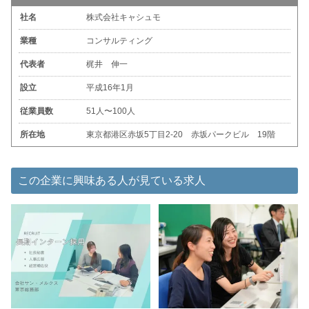
社名
株式会社キャシュモ
業種
コンサルティング
代表者
梶井 伸一
設立
平成16年1月
従業員数
51人〜100人
所在地
東京都港区赤坂5丁目2-20 赤坂パークビル 19階
この企業に興味ある人が見ている求人