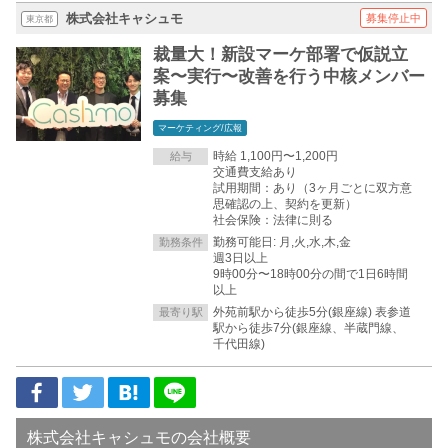
株式会社キャシュモ
募集停止中
東京都
裁量大！新設マーケ部署で仮説立
案〜実行〜改善を行う中核メンバー
募集
マーケティング/広報
時給 1,100円〜1,200円
給与
交通費支給あり
試用期間：あり（3ヶ月ごとに双方意
思確認の上、契約を更新）
社会保険：法律に則る
勤務可能日: 月,火,水,木,金
勤務条件
週3日以上
9時00分〜18時00分の間で1日6時間
以上
外苑前駅から徒歩5分(銀座線) 表参道
最寄り駅
駅から徒歩7分(銀座線、半蔵門線、
千代田線)
株式会社キャシュモの会社概要