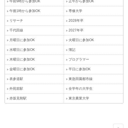
午前9時から参加OK
正午から参加OK
午後1時から参加OK
専修大学
リサーチ
2028年卒
千代田線
2027年卒
月曜日に参加OK
火曜日に参加OK
水曜日に参加OK
簿記
木曜日に参加OK
プログラマー
金曜日に参加OK
平日に参加OK
表参道駅
東急田園都市線
外苑前駅
全学年の大学生
赤坂見附駅
東京農業大学