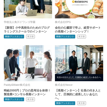
学校法人角川ドワンゴ学園
株式会社EPG
【新宿】小中高校生のためのプログ
会社の心臓部で学ぶ、経営サポート
ラミングスクールでのインターン
の長期インターンシップ！
事務/アシスタント
東京都
事務/アシスタント
東京都
Paddy&Water株式会社
株式会社Nexor
時給2000円｜プロの思考法を体得！
【長期インターン】社長の付き人と
製造業×コンサル長期インターン
して、圧倒的に成長したいあなた
へ。
事務/アシスタント
東京都
事務/アシスタント
東京都