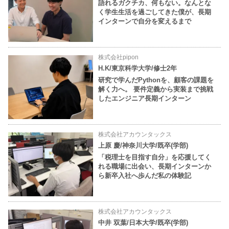
語れるガクチカ、何もない。なんとな
く学生生活を過ごしてきた僕が、長期
インターンで自分を変えるまで
株式会社pipon
H.K/東京科学大学/修士2年
研究で学んだPythonを、顧客の課題を
解く力へ。 要件定義から実装まで挑戦
したエンジニア長期インターン
株式会社アカウンタックス
上原 慶/神奈川大学/既卒(学部)
「税理士を目指す自分」を応援してく
れる職場に出会い、長期インターンか
ら新卒入社へ歩んだ私の体験記
株式会社アカウンタックス
中井 双葉/日本大学/既卒(学部)