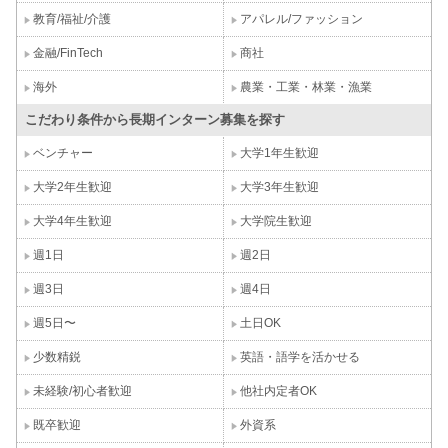
教育/福祉/介護
アパレル/ファッション
金融/FinTech
商社
海外
農業・工業・林業・漁業
こだわり条件から長期インターン募集を探す
ベンチャー
大学1年生歓迎
大学2年生歓迎
大学3年生歓迎
大学4年生歓迎
大学院生歓迎
週1日
週2日
週3日
週4日
週5日〜
土日OK
少数精鋭
英語・語学を活かせる
未経験/初心者歓迎
他社内定者OK
既卒歓迎
外資系