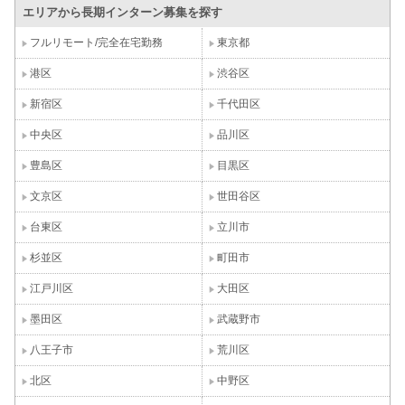
エリアから長期インターン募集を探す
フルリモート/完全在宅勤務
東京都
港区
渋谷区
新宿区
千代田区
中央区
品川区
豊島区
目黒区
文京区
世田谷区
台東区
立川市
杉並区
町田市
江戸川区
大田区
墨田区
武蔵野市
八王子市
荒川区
北区
中野区