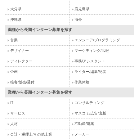
大分県
鹿児島県
沖縄県
海外
職種から長期インターン募集を探す
営業
エンジニア/プログラミング
デザイナー
マーケティング/広報
ディレクター
事務/アシスタント
企画
ライター/編集/記者
接客/販売/受付
作業体験
業種から長期インターン募集を探す
IT
コンサルティング
サービス
マスコミ/広告/出版
人材
不動産/建築
会計・税理士/その他士業
メーカー