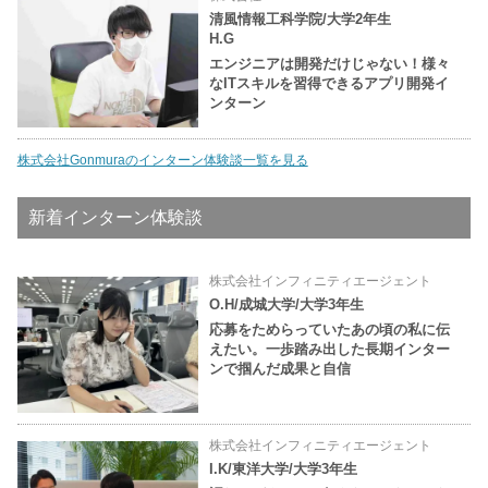
清風情報工科学院/大学2年生
H.G
エンジニアは開発だけじゃない！様々
なITスキルを習得できるアプリ開発イ
ンターン
株式会社Gonmuraのインターン体験談一覧を見る
新着インターン体験談
株式会社インフィニティエージェント
O.H/成城大学/大学3年生
応募をためらっていたあの頃の私に伝
えたい。一歩踏み出した長期インター
ンで掴んだ成果と自信
株式会社インフィニティエージェント
I.K/東洋大学/大学3年生