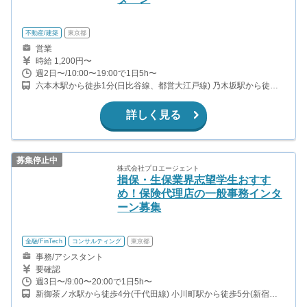
不動産/建築
東京都
営業
時給 1,200円〜
週2日〜/10:00〜19:00で1日5h〜
六本木駅から徒歩1分(日比谷線、都営大江戸線) 乃木坂駅から徒歩9
分(千代田線) 六本木一丁目駅から徒歩11分(南北線) 赤坂駅から徒歩
14分(千代田線)
詳しく見る
募集停止中
株式会社プロエージェント
損保・生保業界志望学生おすす
め！保険代理店の一般事務インタ
ーン募集
金融/FinTech
コンサルティング
東京都
事務/アシスタント
要確認
週3日〜/9:00〜20:00で1日5h〜
新御茶ノ水駅から徒歩4分(千代田線) 小川町駅から徒歩5分(新宿線)
御茶ノ水駅から徒歩6分(中央線、丸ノ内線、中央・総武線)