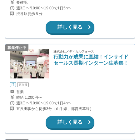
要確認
週3日〜/10:00〜19:00で1日5h〜
渋谷駅徒歩５分
詳しく見る
募集停止中
株式会社メディカルフォース
行動力が成果に直結！インサイド
セールス長期インターン生募集！
IT
東京都
営業
時給 1,200円〜
週3日〜/10:00〜19:00で1日4h〜
五反田駅から徒歩3分（山手線、都営浅草線）
詳しく見る