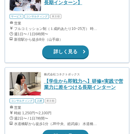
長期インターン】
サービス
コンサルティング
東京都
営業
フルコミッション制（１成約あたり10~25万） 時給換算で（2000円〜2500円）程度が目安となります。 月100万を稼ぐ学生多数在籍しています。 ■収入例 〇入社1か月目（早稲田大学2年生） 役職：アポインター 月間1契約×10万円＝10万円 ＋交通費 〇入社3か月目（明治大学2年生） 役職：アポインター 月間2契約×13万円＝26万円 ＋交通費 〇入社6か月目（慶應義塾大学3年生） 役職：アポインター 月間5契約×15万円＝75万円 ＋交通費 〇入社15か月目（東京大学3年生） 役職：クローザー 月間3契約×25万=75万円 ＋交通費 交通費支給あり
週1日〜 / 1日6時間〜
新宿駅から徒歩8分（山手線）
詳しく見る
株式会社コネクトボックス
【学生から即戦力へ】研修×実践で営
業力に差をつける長期インターン
コンサルティング
人材
東京都
営業
時給 1,250円〜2,100円
週2日〜 / 1日7時間〜
水道橋駅から徒歩1分（JR中央、総武線） 水道橋駅から徒歩6分（都営三田線）