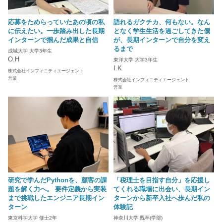
応募をためらっていたあの頃の私
語れるガクチカ、何もない。なん
に伝えたい。一歩踏み出した長期
となく学生生活を過ごしてきた僕
インターンで掴んだ成果と自信
が、長期インターンで自分を変え
るまで
成城大学 大学3年生
O.H
東洋大学 大学3年生
I.K
株式会社インフィニティエージェント
営業
株式会社インフィニティエージェント
営業
研究で学んだPythonを、顧客の課
「税理士を目指す自分」を応援し
題を解く力へ。 要件定義から実装
てくれる職場に出会い、長期イン
まで挑戦したエンジニア長期イン
ターンから新卒入社へ歩んだ私の
ターン
体験記
東京科学大学 修士2年
神奈川大学 既卒(学部)