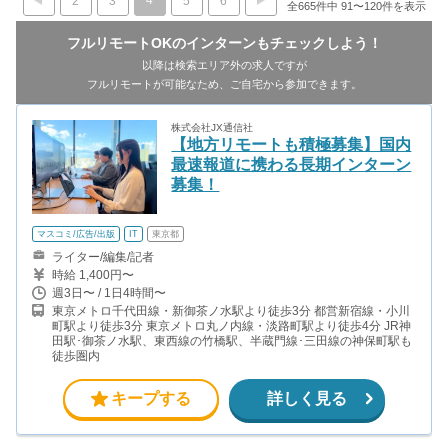
2
3
5
6
全665件中 91〜120件を表示
フルリモートOKのインターンもチェックしよう！
以降は検索エリア外の求人ですが
フルリモートが可能なため、ご自宅から参加できます。
株式会社JX通信社
【地方リモートも積極募集】国内
最速報道に携わる長期インターン
募集！
マスコミ/広告/出版
IT
東京都
ライター/編集/記者
時給 1,400円〜
週3日〜 / 1日4時間〜
東京メトロ千代田線・新御茶ノ水駅より徒歩3分 都営新宿線・小川
町駅より徒歩3分 東京メトロ丸ノ内線・淡路町駅より徒歩4分 JR神
田駅･御茶ノ水駅、東西線の竹橋駅、半蔵門線･三田線の神保町駅も
徒歩圏内
キープする
詳しく見る