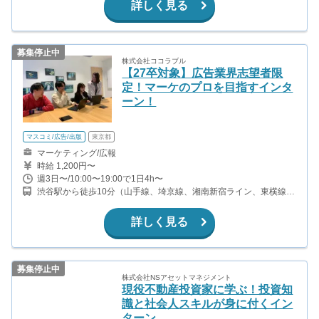
詳しく見る
募集停止中
株式会社ココラブル
【27卒対象】広告業界志望者限
定！マーケのプロを目指すインタ
ーン！
マスコミ/広告/出版
東京都
マーケティング/広報
時給 1,200円〜
週3日〜/10:00〜19:00で1日4h〜
渋谷駅から徒歩10分（山手線、埼京線、湘南新宿ライン、東横線、
他） 表参道駅から徒歩10分（銀座線、千代田線、半蔵門線）
詳しく見る
募集停止中
株式会社NSアセットマネジメント
現役不動産投資家に学ぶ！投資知
識と社会人スキルが身に付くイン
ターン