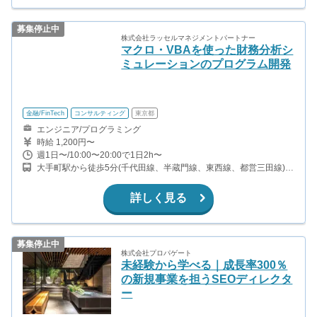
募集停止中
株式会社ラッセルマネジメントパートナー
マクロ・VBAを使った財務分析シ
ミュレーションのプログラム開発
金融/FinTech
コンサルティング
東京都
エンジニア/プログラミング
時給 1,200円〜
週1日〜/10:00〜20:00で1日2h〜
大手町駅から徒歩5分(千代田線、半蔵門線、東西線、都営三田線)
竹橋駅から徒歩6分(東西線) 小川町駅から徒歩6分(都営新宿線) 神田
駅から徒歩10分(山手線、京浜東北線、中央線、銀座線)
詳しく見る
募集停止中
株式会社プロパゲート
未経験から学べる｜成長率300％
の新規事業を担うSEOディレクタ
ー