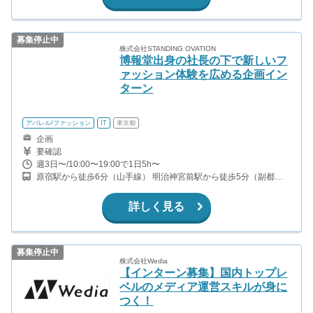
募集停止中
株式会社STANDING OVATION
博報堂出身の社長の下で新しいフ
ァッション体験を広める企画イン
ターン
アパレル/ファッション
IT
東京都
企画
要確認
週3日〜/10:00〜19:00で1日5h〜
原宿駅から徒歩6分（山手線） 明治神宮前駅から徒歩5分（副都心
線、千代田線） 表参道駅から徒歩6分（銀座線、千代田線、半蔵門
線）
詳しく見る
募集停止中
株式会社Wedia
【インターン募集】国内トップレ
ベルのメディア運営スキルが身に
つく！