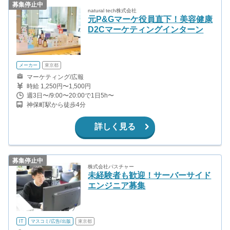
募集停止中
natural tech株式会社
元P&Gマーケ役員直下！美容健康
D2Cマーケティングインターン
メーカー
東京都
マーケティング/広報
時給 1,250円〜1,500円
週3日〜/9:00〜20:00で1日5h〜
神保町駅から徒歩4分
詳しく見る
募集停止中
株式会社パスチャー
未経験者も歓迎！サーバーサイド
エンジニア募集
IT
マスコミ/広告/出版
東京都