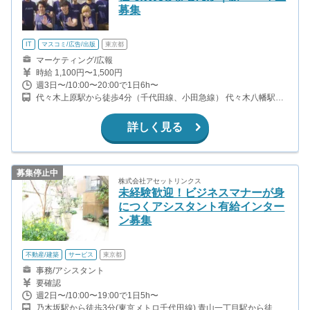
募集
IT
マスコミ/広告/出版
東京都
マーケティング/広報
時給 1,100円〜1,500円
週3日〜/10:00〜20:00で1日6h〜
代々木上原駅から徒歩4分（千代田線、小田急線） 代々木八幡駅か
ら徒歩7分（小田急線） 代々木公園駅から徒歩7分（千代田線）
詳しく見る
募集停止中
株式会社アセットリンクス
未経験歓迎！ビジネスマナーが身
につくアシスタント有給インター
ン募集
不動産/建築
サービス
東京都
事務/アシスタント
要確認
週2日〜/10:00〜19:00で1日5h〜
乃木坂駅から徒歩3分(東京メトロ千代田線) 青山一丁目駅から徒歩