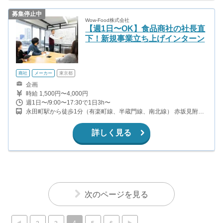
募集停止中
Wow-Food株式会社
【週1日〜OK】食品商社の社長直
下！新規事業立ち上げインターン
商社
メーカー
東京都
企画
時給 1,500円〜4,000円
週1日〜/9:00〜17:30で1日3h〜
永田町駅から徒歩1分（有楽町線、半蔵門線、南北線） 赤坂見附駅
から徒歩8分（銀座線、丸ノ内線） 国会議事堂前駅から徒歩10分
（千代田線、丸ノ内線 溜池山王駅から徒歩10分（銀座線、南北
詳しく見る
線）
次のページを見る
4