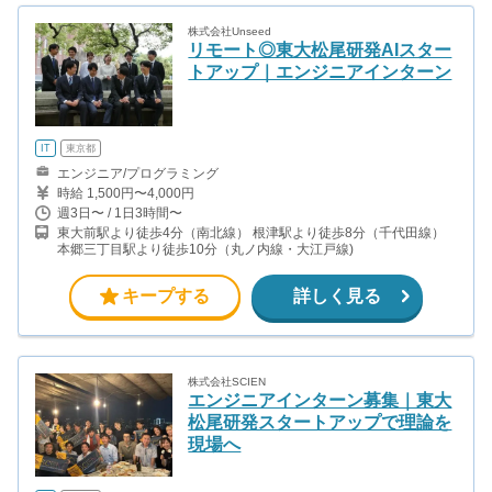
株式会社Unseed
リモート◎東大松尾研発AIスター
トアップ｜エンジニアインターン
IT
東京都
エンジニア/プログラミング
時給 1,500円〜4,000円
週3日〜 / 1日3時間〜
東大前駅より徒歩4分（南北線） 根津駅より徒歩8分（千代田線）
本郷三丁目駅より徒歩10分（丸ノ内線・大江戸線)
キープする
詳しく見る
株式会社SCIEN
エンジニアインターン募集｜東大
松尾研発スタートアップで理論を
現場へ