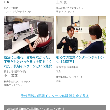
H.K
上原 慶
株式会社pipon
株式会社アカウンタックス
エンジニア/プログラミング
事務/アシスタント
就活に出遅れ、資格もなかった。
初めての営業インターンチャレン
不安だらけだった日々を変えてく
ジ【28新卒】
れた、長期インターンという選択
法政大学 大学1年生
Y.N
日本大学 既卒(学部)
中井 双葉
株式会社レバレッジベース
営業
株式会社アカウンタックス
事務/アシスタント
千代田線の長期インターン体験談を全て見る
積極採用中の長期インターン求人