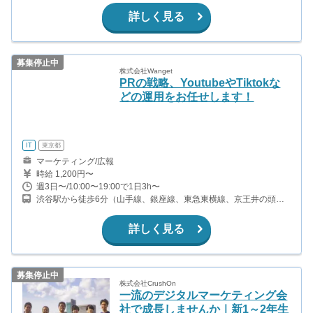
詳しく見る
募集停止中
株式会社Wanget
PRの戦略、YoutubeやTiktokな
どの運用をお任せします！
IT
東京都
マーケティング/広報
時給 1,200円〜
週3日〜/10:00〜19:00で1日3h〜
渋谷駅から徒歩6分（山手線、銀座線、東急東横線、京王井の頭線
ほか） 表参道駅から徒歩8分（半蔵門線、千代田線、銀座線） 明治
神宮前駅から徒歩11分（副都心線、千代田線）
詳しく見る
募集停止中
株式会社CrushOn
一流のデジタルマーケティング会
社で成長しませんか｜新1～2年生