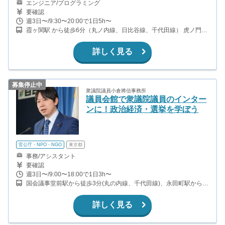
エンジニア/プログラミング
要確認
週3日〜/9:30〜20:00で1日5h〜
霞ヶ関駅 から徒歩6分（丸ノ内線、日比谷線、千代田線） 虎ノ門駅
から徒歩1分（銀座線） 内幸町駅 から徒歩7分（都営三田線）
詳しく見る
募集停止中
衆議院議員小倉將信事務所
議員会館で衆議院議員のインター
ンに！政治経済・選挙を学ぼう
官公庁・NPO・NGO
東京都
事務/アシスタント
要確認
週3日〜/9:00〜18:00で1日3h〜
国会議事堂前駅から徒歩3分(丸の内線、千代田線)、永田町駅から徒
歩5分(南北線、半蔵門線、有楽町線)、溜池山王駅から徒歩8分(銀座
線、南北線)
詳しく見る