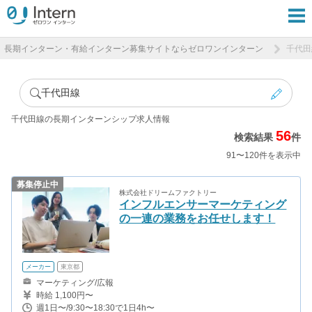
長期インターン・有給インターン募集サイトならゼロワンインターン
千代田
千代田線
千代田線の長期インターンシップ求人情報
56
検索結果
件
91〜120件を表示中
募集停止中
株式会社ドリームファクトリー
インフルエンサーマーケティング
の一連の業務をお任せします！
メーカー
東京都
マーケティング/広報
時給 1,100円〜
週1日〜/9:30〜18:30で1日4h〜