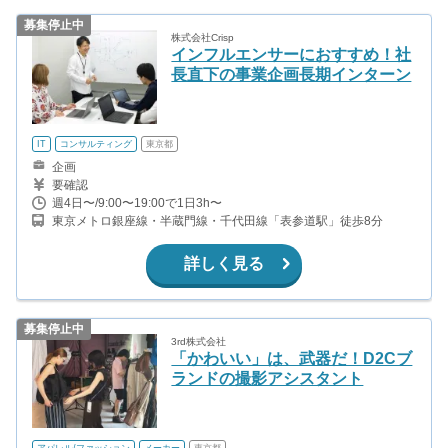
募集停止中
株式会社Crisp
インフルエンサーにおすすめ！社
長直下の事業企画長期インターン
IT
コンサルティング
東京都
企画
要確認
週4日〜/9:00〜19:00で1日3h〜
東京メトロ銀座線・半蔵門線・千代田線「表参道駅」徒歩8分
詳しく見る
募集停止中
3rd株式会社
「かわいい」は、武器だ！D2Cブ
ランドの撮影アシスタント
アパレル/ファッション
メーカー
東京都