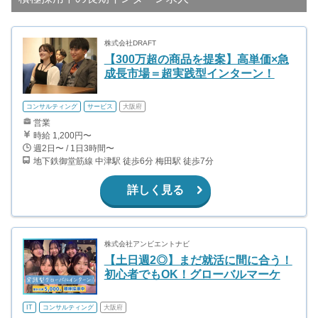
株式会社DRAFT
【300万超の商品を提案】高単価×急
成長市場＝超実践型インターン！
コンサルティング
サービス
大阪府
営業
時給 1,200円〜
週2日〜 / 1日3時間〜
地下鉄御堂筋線 中津駅 徒歩6分 梅田駅 徒歩7分
詳しく見る
株式会社アンビエントナビ
【土日週2◎】まだ就活に間に合う！
初心者でもOK！グローバルマーケ
IT
コンサルティング
大阪府