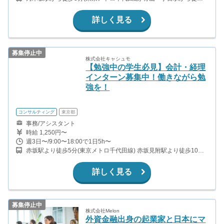
10分(東京メトロ半蔵門線、東京メトロ銀座線、都営大江戸線)
詳しく見る
募集停止中
株式会社キャシュモ
【勉強中の学生必見】会計・経理
インターン募集中！働きながら勉
強を！
コンサルティング
東京都
事務/アシスタント
時給 1,250円〜
週3日〜/9:00〜18:00で1日5h〜
赤坂駅より徒歩5分(東京メトロ千代田線) 赤坂見附駅より徒歩10分
(銀座線・丸の内線)
詳しく見る
募集停止中
株式会社Melon
外資金融出身の起業家と日本にマ