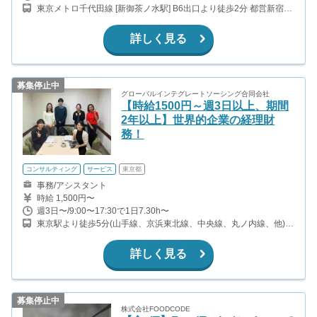
東京メトロ千代田線 [新御茶ノ水駅] B6出口より徒歩2分 都営新宿線
[小川町駅] B6出口より徒歩2分 東京メトロ各線[大手町駅] C1出口よ
り徒歩8分 JR線 [神田駅] 西口より徒歩7分
詳しく見る
募集停止中
グローバルインテグレートソーシング合同会社
【時給1500円～週3日以上、期間
2年以上】世界的企業の経理財
務！
コンサルティング
サービス
東京都
事務/アシスタント
時給 1,500円〜
週3日〜/9:00〜17:30で1日7.30h〜
東京駅より徒歩5分(山手線、京浜東北線、中央線、丸ノ内線、他)
二重橋前駅より徒歩3分(千代田線) 日比谷駅より徒歩10分(日比谷線)
詳しく見る
募集停止中
株式会社FOODCODE