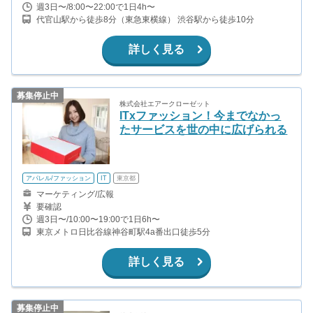
週3日〜/8:00〜22:00で1日4h〜
代官山駅から徒歩8分（東急東横線） 渋谷駅から徒歩10分
詳しく見る
募集停止中
株式会社エアークローゼット
ITxファッション！今までなかっ
たサービスを世の中に広げられる
アパレル/ファッション
IT
東京都
マーケティング/広報
要確認
週3日〜/10:00〜19:00で1日6h〜
東京メトロ日比谷線神谷町駅4a番出口徒歩5分
詳しく見る
募集停止中