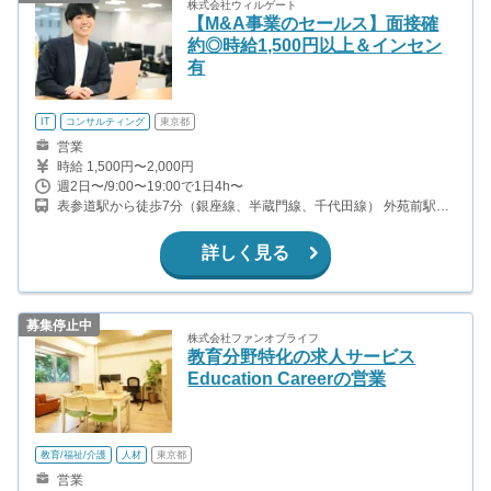
株式会社ウィルゲート
【M&A事業のセールス】面接確
約◎時給1,500円以上＆インセン
有
IT
コンサルティング
東京都
営業
時給 1,500円〜2,000円
週2日〜/9:00〜19:00で1日4h〜
表参道駅から徒歩7分（銀座線、半蔵門線、千代田線） 外苑前駅か
ら徒歩7分（銀座線）
詳しく見る
募集停止中
株式会社ファンオブライフ
教育分野特化の求人サービス
Education Careerの営業
教育/福祉/介護
人材
東京都
営業