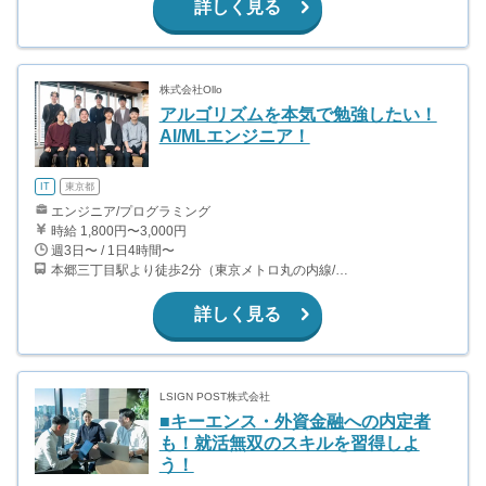
詳しく見る
株式会社Ollo
アルゴリズムを本気で勉強したい！
AI/MLエンジニア！
IT
東京都
エンジニア/プログラミング
時給 1,800円〜3,000円
週3日〜 / 1日4時間〜
本郷三丁目駅より徒歩2分（東京メトロ丸の内線/都営地下鉄大江戸線）
詳しく見る
LSIGN POST株式会社
■キーエンス・外資金融への内定者
も！就活無双のスキルを習得しよ
う！