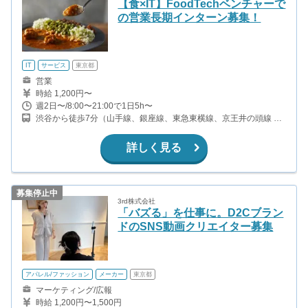
【食×IT】FoodTechベンチャーで
の営業長期インターン募集！
IT
サービス
東京都
営業
時給 1,200円〜
週2日〜/8:00〜21:00で1日5h〜
渋谷から徒歩7分（山手線、銀座線、東急東横線、京王井の頭線 ほ
か） 表参道から徒歩7分(千代田線・半蔵門線・銀座線) 明治神宮前
から徒歩15分(副都心線・千代田線)
詳しく見る
募集停止中
3rd株式会社
「バズる」を仕事に。D2Cブラン
ドのSNS動画クリエイター募集
アパレル/ファッション
メーカー
東京都
マーケティング/広報
時給 1,200円〜1,500円