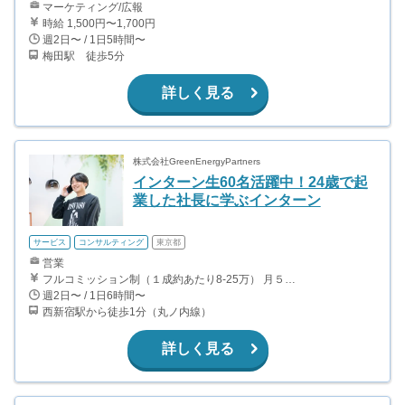
マーケティング/広報
時給 1,500円〜1,700円
週2日〜 / 1日5時間〜
梅田駅 徒歩5分
詳しく見る
株式会社GreenEnergyPartners
インターン生60名活躍中！24歳で起
業した社長に学ぶインターン
サービス
コンサルティング
東京都
営業
フルコミッション制（１成約あたり8-25万） 月５０万以上稼ぐインターン生も多数います！ ■収入例 ○入社１ヶ月目（明治大学2年生） 役職：アポインター 月間１契約×８万円＝８万円 ＋交通費 ○入社３ヶ月目（東京大学２年生） 役職：アポインター（ランク：ブロンズ） 月間３契約×10万円＝30万円 ＋交通費 ○入社６ヶ月目（早稲田大学３年生） 役職：アポインター（ランク：シルバー） 月間５契約×12万円＝60万円 ＋交通費 ○入社15ヶ月目（慶應大学３年生） 役職：クローザー 月間３契約×25万＝75万円 ＋交通費
週2日〜 / 1日6時間〜
西新宿駅から徒歩1分（丸ノ内線）
詳しく見る