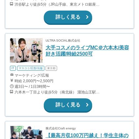
渋谷駅より徒歩5分（JR山手線、東京メトロ銀座・半蔵門・副都心線）
詳しく見る
ULTRA SOCIAL株式会社
大手コスメのライブMC＠六本木/美容
好き活躍/時給2500可
IT
マスコミ/広告/出版
東京都
マーケティング/広報
時給 2,000円〜2,500円
週3日〜 / 1日3時間〜
六本木一丁目より徒歩5分（南北線） 溜池山王駅より徒歩10分（銀座線） 六本木駅より徒歩12分（日比谷線）
詳しく見る
株式会社Craft energy
【最高月収100万円越え！学生主体の