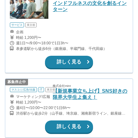
インドフルネスの文化を創るイン
ターン
サービス
東京都
企画
時給 1,200円〜
週1日〜/9:00〜18:00で1日3h〜
表参道駅から徒歩6分（銀座線、半蔵門線、千代田線）
詳しく見る
募集停止中
株式会社mint
マスコミ/広告/出版
IT
東京都
【新規事業立ち上げ】SNS好きの
マーケティング/広報
限界大学生よ集え！
時給 1,200円〜
週4日〜/10:00〜22:00で1日6h〜
渋谷駅から徒歩2分（山手線、埼京線、湘南新宿ライン、銀座線、
他） 表参道駅から徒歩14分（銀座線、半蔵門線、千代田線）
詳しく見る