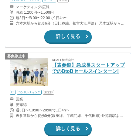
マーケティング/広報
時給 1,200円〜1,500円
週3日〜/8:00〜22:00で1日4h〜
六本木駅から徒歩6分（日比谷線、都営大江戸線） 乃木坂駅から徒
歩5分（千代田線）
詳しく見る
募集停止中
ACALL株式会社
【表参道】急成長スタートアップ
でのBtoBセールスインターン!
IT
コンサルティング
東京都
営業
要確認
週3日〜/10:00〜20:00で1日4h〜
表参道駅から徒歩5分(銀座線、半蔵門線、千代田線) 外苑前駅より
徒歩6分(銀座線)
詳しく見る