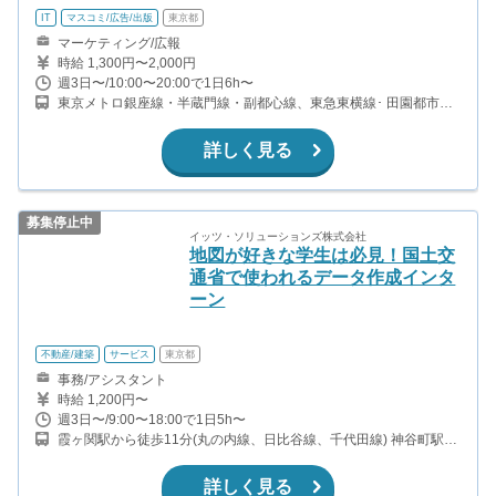
IT
マスコミ/広告/出版
東京都
マーケティング/広報
時給 1,300円〜2,000円
週3日〜/10:00〜20:00で1日6h〜
東京メトロ銀座線・半蔵門線・副都心線、東急東横線･ 田園都市線
「渋谷」駅8分、JR山手線・埼京線・湘南新宿ライン「渋谷」駅9
分 東京メトロ銀座線・千代田線・半蔵門線「表参道」駅9分
詳しく見る
募集停止中
イッツ・ソリューションズ株式会社
地図が好きな学生は必見！国土交
通省で使われるデータ作成インタ
ーン
不動産/建築
サービス
東京都
事務/アシスタント
時給 1,200円〜
週3日〜/9:00〜18:00で1日5h〜
霞ヶ関駅から徒歩11分(丸の内線、日比谷線、千代田線) 神谷町駅か
ら徒歩6分(日比谷線) 虎ノ門駅から徒歩7分(銀座線) 六本木一丁目駅
から徒歩13分(南北線)
詳しく見る