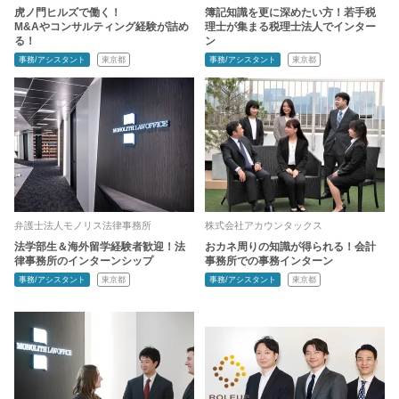
虎ノ門ヒルズで働く！
簿記知識を更に深めたい方！若手税
M&Aやコンサルティング経験が詰め
理士が集まる税理士法人でインター
る！
ン
事務/アシスタント
東京都
事務/アシスタント
東京都
弁護士法人モノリス法律事務所
株式会社アカウンタックス
法学部生＆海外留学経験者歓迎！法
おカネ周りの知識が得られる！会計
律事務所のインターンシップ
事務所での事務インターン
事務/アシスタント
東京都
事務/アシスタント
東京都