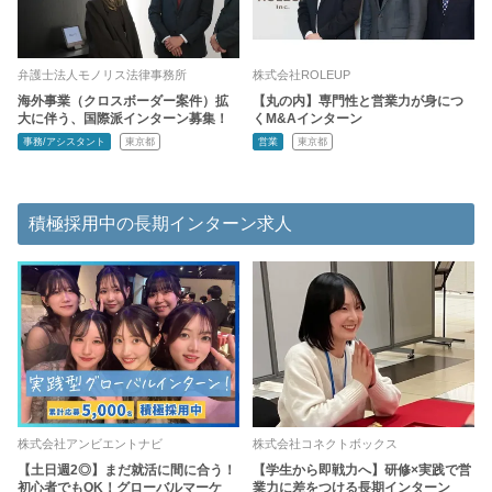
弁護士法人モノリス法律事務所
株式会社ROLEUP
海外事業（クロスボーダー案件）拡
【丸の内】専門性と営業力が身につ
大に伴う、国際派インターン募集！
くM&Aインターン
事務/アシスタント
東京都
営業
東京都
積極採用中の長期インターン求人
株式会社アンビエントナビ
株式会社コネクトボックス
【土日週2◎】まだ就活に間に合う！
【学生から即戦力へ】研修×実践で営
初心者でもOK！グローバルマーケ
業力に差をつける長期インターン