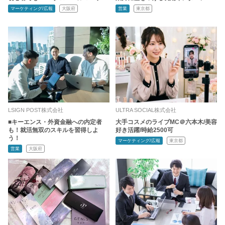
マーケティング/広報
大阪府
営業
東京都
LSIGN POST株式会社
ULTRA SOCIAL株式会社
■キーエンス・外資金融への内定者
大手コスメのライブMC＠六本木/美容
も！就活無双のスキルを習得しよ
好き活躍/時給2500可
う！
マーケティング/広報
東京都
営業
大阪府