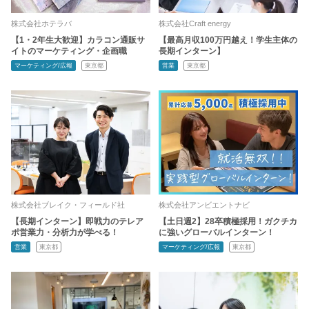
株式会社ホテラバ
株式会社Craft energy
【1・2年生大歓迎】カラコン通販サ
【最高月収100万円越え！学生主体の
イトのマーケティング・企画職
長期インターン】
マーケティング/広報
東京都
営業
東京都
株式会社ブレイク・フィールド社
株式会社アンビエントナビ
【長期インターン】即戦力のテレア
【土日週2】28卒積極採用！ガクチカ
ポ営業力・分析力が学べる！
に強いグローバルインターン！
営業
東京都
マーケティング/広報
東京都