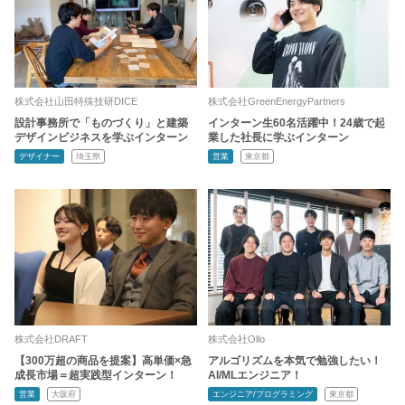
株式会社山田特殊技研DICE
株式会社GreenEnergyPartners
設計事務所で「ものづくり」と建築
インターン生60名活躍中！24歳で起
デザインビジネスを学ぶインターン
業した社長に学ぶインターン
デザイナー
埼玉県
営業
東京都
株式会社DRAFT
株式会社Ollo
【300万超の商品を提案】高単価×急
アルゴリズムを本気で勉強したい！
成長市場＝超実践型インターン！
AI/MLエンジニア！
営業
大阪府
エンジニア/プログラミング
東京都