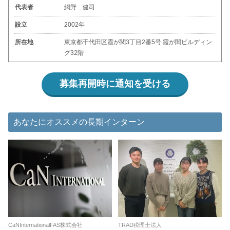
代表者
網野 健司
設立
2002年
所在地
東京都千代田区霞が関3丁目2番5号 霞が関ビルディン
グ32階
募集再開時に通知を受ける
あなたにオススメの長期インターン
CaNInternationalFAS株式会社
TRAD税理士法人