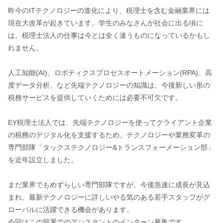
昨今のITテクノロジーの進化により、税理士を含む金融業界には
現在大改革が起きています。学生のみなさんが社会に出る頃に
は、税理士法人の仕事は今とは全く違うものになっているかもし
れません。
人工知能(AI)、ロボティクスプロセスオートメーション(RPA)、高
度データ分析、など先端テクノロジーの知識は、今後新しい形の
税務サービスを提供していくためには必要不可欠です。
EY税理士法人では、先端テクノロジーを使ってクライアント企業
の税務のデジタル化を支援するため、テクノロジーや業務変革の
専門部隊「タックステクノロジー&トランスフォーメーション部」
を近年設立しました。
まだ業界でもめずらしい専門部隊ですが、今後急速に成長が見込
まれ、最新テクノロジーに詳しいやる気のある若手スタッフがグ
ローバルに活躍できる機会があります。
今回はこの部署でのアシスタントのインターン募集です。