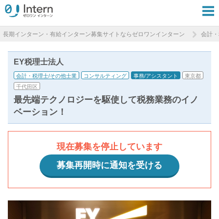
長期インターン・有給インターン募集サイトならゼロワンインターン
会計・
EY税理士法人
会計・税理士/その他士業
コンサルティング
事務/アシスタント
東京都
千代田区
最先端テクノロジーを駆使して税務業務のイノ
ベーション！
現在募集を停止しています
募集再開時に通知を受ける