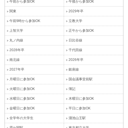
午前から参加OK
午後から参加OK
関東
2029年卒
午前9時から参加OK
立教大学
上智大学
正午から参加OK
丸ノ内線
日比谷線
2028年卒
千代田線
南北線
2026年卒
2027年卒
銀座線
月曜日に参加OK
国会議事堂前駅
火曜日に参加OK
簿記
水曜日に参加OK
木曜日に参加OK
金曜日に参加OK
平日に参加OK
全学年の大学生
溜池山王駅
霞ケ関駅
東京都立大学