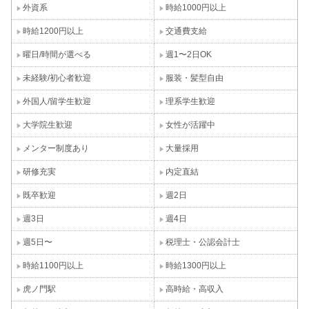
外資系
時給1000円以上
時給1200円以上
交通費支給
曜日/時間が選べる
週1〜2日OK
未経験/初心者歓迎
服装・髪型自由
外国人/留学生歓迎
理系学生歓迎
大学院生歓迎
女性が活躍中
メンター制度あり
大量採用
研修充実
内定直結
既卒歓迎
週2日
週3日
週4日
週5日〜
税理士・公認会計士
時給1100円以上
時給1300円以上
虎ノ門駅
高時給・高収入