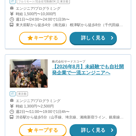
IT
フルリモート/完全在宅勤務OK
東京都
エンジニア/プログラミング
時給 1,500円〜10,000円
週1日〜/24:00〜24:00で1日3h〜
東大前駅から徒歩4分（南北線） 根津駅から徒歩8分（千代田線）
本郷三丁目駅から徒歩10分（丸ノ内線・大江戸線） その他交通手
段： ・自転車（近くに駐輪場あり）
キープする
詳しく見る
株式会社サードスコープ
【2026年8月】未経験でも自社開
発企業で一流エンジニアへ
IT
東京都
エンジニア/プログラミング
時給 1,300円〜2,500円
週2日〜/11:00〜19:00で1日4h〜
渋谷駅から徒歩5分（山手線、埼京線、湘南新宿ライン、銀座線、
他） 表参道駅から徒歩7分（銀座線、半蔵門線、千代田線）
キープする
詳しく見る