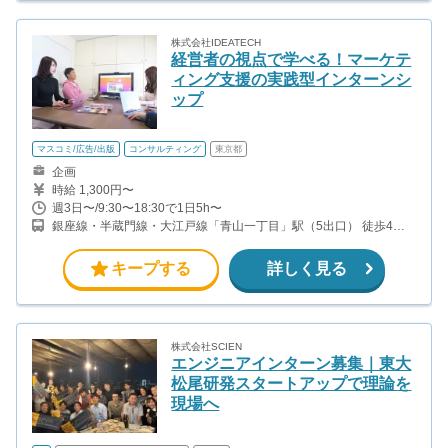
株式会社IDEATECH
経営者の視点で学べる！マーケテ
ィング支援の実践型インターンシ
ップ
マスコミ/広告/出版
コンサルティング
東京都
企画
時給 1,300円〜
週3日〜/9:30〜18:30で1日5h〜
銀座線・半蔵門線・大江戸線「青山一丁目」駅（5出口） 徒歩4分
銀座線「外苑前」駅（4b出口） 徒歩4分 銀座線・半蔵門線・千代田
線「表参道」駅（A4出口） 徒歩15分
キープする
詳しく見る
株式会社SCIEN
エンジニアインターン募集｜東大
松尾研発スタートアップで理論を
現場へ