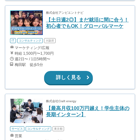
株式会社アンビエントナビ
【土日週2◎】まだ就活に間に合う！
初心者でもOK！グローバルマーケ
IT
コンサルティング
大阪府
マーケティング/広報
時給 1,500円〜1,700円
週2日〜 / 1日5時間〜
梅田駅 徒歩5分
詳しく見る
株式会社Craft energy
【最高月収100万円越え！学生主体の
長期インターン】
サービス
コンサルティング
東京都
営業