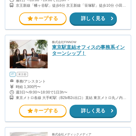
京王新線「幡ヶ谷駅」徒歩6分 京王新線「笹塚駅」徒歩10分 小田急
線・千代田線「代々木上原駅」徒歩15分
キープする
詳しく見る
株式会社FINNOW
東京駅直結オフィスの事務系イン
ターンシップ！
IT
東京都
事務/アシスタント
時給 1,300円〜
週3日〜/9:00〜18:00で1日3h〜
東京メトロ各線 大手町駅（B2b/B2c出口）直結 東京メトロ丸ノ内線
東京駅（M10-M14出口方面）直結 JR各線 東京駅（丸の内北口） 徒
歩3分（駅直結）
キープする
詳しく見る
株式会社メディックメディア