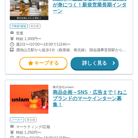
が身につく！新規営業長期インタ
ーン
不動産/建築
東京都
営業
時給 1,300円〜
週2日〜/10:00〜18:00で1日4h〜
溜池山王駅から徒歩1分（銀座線、南北線） 国会議事堂前駅から徒
歩3分（丸ノ内線、千代田線） 赤坂駅徒歩から6分（千代田線）
キープする
詳しく見る
株式会社uniam
商品企画～SNS・広告まで！ねこ
ブランドのマーケインターン募
集！
メーカー
東京都
マーケティング/広報
時給 1,250円〜
週2日〜/10:00〜19:00で1日8h〜