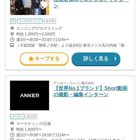
ン
IT
コンサルティング
東京都
エンジニア/プログラミング
時給 1,300円〜2,500円
週3日〜/8:00〜22:00で1日4h〜
ＪＲ総武線「御茶ノ水駅」より徒歩6分 東京メトロ丸の内線「御茶
ノ水駅」「淡路町駅」より徒歩7分 東京メトロ千代田線「新御茶ノ
水駅」より徒歩6分
キープする
詳しく見る
アンカー・ジャパン株式会社
【世界No.1ブランド】Short動画
の撮影・編集インターン
メーカー
東京都
マーケティング/広報
時給 1,400円〜
週2日〜/9:00〜18:00で1日4h〜