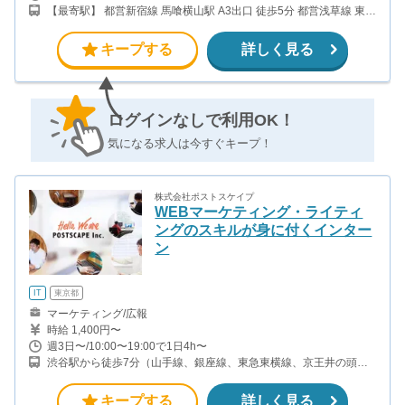
【最寄駅】 都営新宿線 馬喰横山駅 A3出口 徒歩5分 都営浅草線 東日
本橋駅 B2出口 徒歩5分 東京メトロ日比谷線 小伝馬町駅 1番出口 徒
歩6分 JR総武快速線 馬喰町駅 1番出口 徒歩7分
キープする
詳しく見る
ログインなしで利用OK！
気になる求人は今すぐキープ！
株式会社ポストスケイプ
WEBマーケティング・ライティ
ングのスキルが身に付くインター
ン
IT
東京都
マーケティング/広報
時給 1,400円〜
週3日〜/10:00〜19:00で1日4h〜
渋谷駅から徒歩7分（山手線、銀座線、東急東横線、京王井の頭線
ほか） 明治神宮前駅から徒歩8分（千代田線、副都心線） 表参道駅
から徒歩10分（銀座線、半蔵門線、千代田線）
キープする
詳しく見る