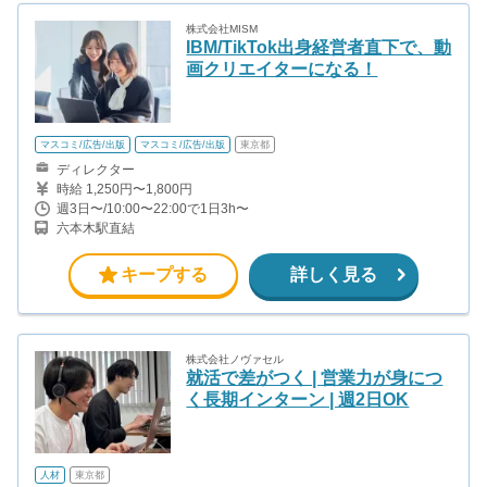
株式会社MISM
IBM/TikTok出身経営者直下で、動
画クリエイターになる！
マスコミ/広告/出版
マスコミ/広告/出版
東京都
ディレクター
時給 1,250円〜1,800円
週3日〜/10:00〜22:00で1日3h〜
六本木駅直結
キープする
詳しく見る
株式会社ノヴァセル
就活で差がつく | 営業力が身につ
く長期インターン | 週2日OK
人材
東京都