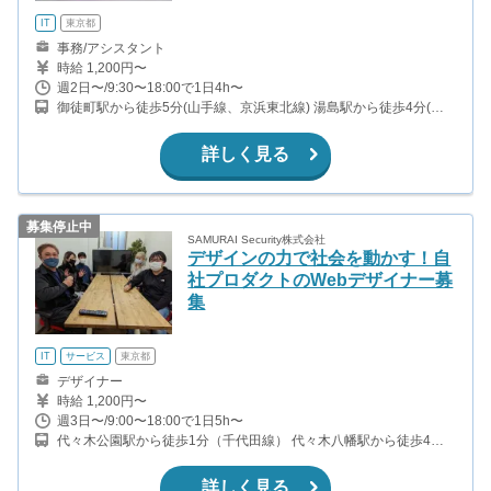
IT
東京都
事務/アシスタント
時給 1,200円〜
週2日〜/9:30〜18:00で1日4h〜
御徒町駅から徒歩5分(山手線、京浜東北線) 湯島駅から徒歩4分(千
代田線) 上野広小路駅から徒歩4分(銀座線) 仲御徒町駅から徒歩8分
(日比谷線)
詳しく見る
募集停止中
SAMURAI Security株式会社
デザインの力で社会を動かす！自
社プロダクトのWebデザイナー募
集
IT
サービス
東京都
デザイナー
時給 1,200円〜
週3日〜/9:00〜18:00で1日5h〜
代々木公園駅から徒歩1分（千代田線） 代々木八幡駅から徒歩4分
（小田急線）
詳しく見る