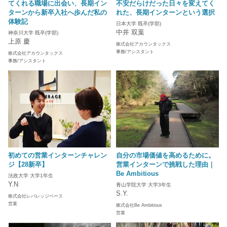
てくれる職場に出会い、長期イン
不安だらけだった日々を変えてく
ターンから新卒入社へ歩んだ私の
れた、長期インターンという選択
体験記
日本大学 既卒(学部)
中井 双葉
神奈川大学 既卒(学部)
上原 慶
株式会社アカウンタックス
事務/アシスタント
株式会社アカウンタックス
事務/アシスタント
初めての営業インターンチャレン
自分の市場価値を高めるために。
ジ【28新卒】
営業インターンで挑戦した理由｜
Be Ambitious
法政大学 大学1年生
Y.N
青山学院大学 大学3年生
S.Y.
株式会社レバレッジベース
営業
株式会社Be Ambitious
営業