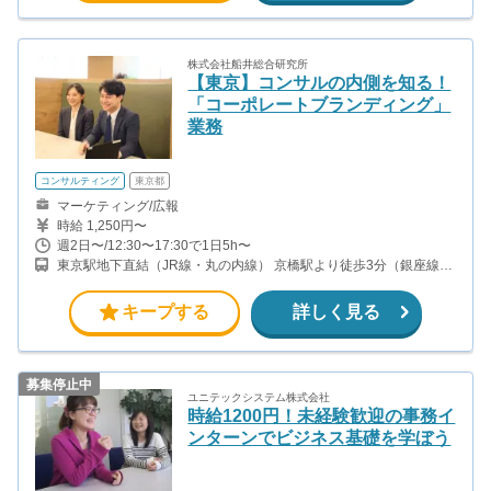
株式会社船井総合研究所
【東京】コンサルの内側を知る！
「コーポレートブランディング」
業務
コンサルティング
東京都
マーケティング/広報
時給 1,250円〜
週2日〜/12:30〜17:30で1日5h〜
東京駅地下直結（JR線・丸の内線） 京橋駅より徒歩3分（銀座線）
日本橋駅より徒歩6分（東西線、銀座線、都営浅草線）
キープする
詳しく見る
募集停止中
ユニテックシステム株式会社
時給1200円！未経験歓迎の事務イ
ンターンでビジネス基礎を学ぼう