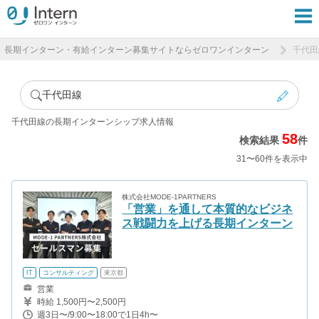
長期インターン・有給インターン募集サイトならゼロワンインターン
千代田
千代田線
千代田線の長期インターンシップ求人情報
58
検索結果
件
31〜60件を表示中
株式会社MODE-1PARTNERS
「営業」を通して本質的なビジネ
ス戦闘力を上げる長期インターン
IT
コンサルティング
東京都
営業
時給 1,500円〜2,500円
週3日〜/9:00〜18:00で1日4h〜