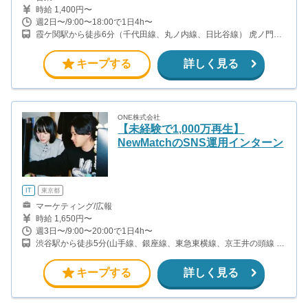
時給 1,400円〜
週2日〜/9:00〜18:00で1日4h〜
霞ケ関駅から徒歩6分（千代田線、丸ノ内線、日比谷線） 虎ノ門駅
から徒歩2分（銀座線、日比谷線） 虎ノ門ヒルズ駅から徒歩5分
（日比谷線）
キープする
詳しく見る
ONE株式会社
【未経験で1,000万再生】
NewMatchのSNS運用インターン
IT
東京都
マーケティング/広報
時給 1,650円〜
週3日〜/9:00〜20:00で1日4h〜
渋谷駅から徒歩5分(山手線、銀座線、東急東横線、京王井の頭線 ほ
か） 明治神宮前・原宿駅から徒歩7分(山手線・銀座線・千代田線・
半蔵門線)
キープする
詳しく見る