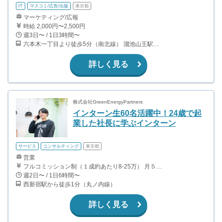
IT
マスコミ/広告/出版
東京都
マーケティング/広報
時給 2,000円〜2,500円
週3日〜 / 1日3時間〜
六本木一丁目より徒歩5分（南北線） 溜池山王駅より徒歩10分（銀座線） 六本木駅より徒歩12分（日比谷線）
詳しく見る
株式会社GreenEnergyPartners
インターン生60名活躍中！24歳で起
業した社長に学ぶインターン
サービス
コンサルティング
東京都
営業
フルコミッション制（１成約あたり8-25万） 月５０万以上稼ぐインターン生も多数います！ ■収入例 ○入社１ヶ月目（明治大学2年生） 役職：アポインター 月間１契約×８万円＝８万円 ＋交通費 ○入社３ヶ月目（東京大学２年生） 役職：アポインター（ランク：ブロンズ） 月間３契約×10万円＝30万円 ＋交通費 ○入社６ヶ月目（早稲田大学３年生） 役職：アポインター（ランク：シルバー） 月間５契約×12万円＝60万円 ＋交通費 ○入社15ヶ月目（慶應大学３年生） 役職：クローザー 月間３契約×25万＝75万円 ＋交通費
週2日〜 / 1日6時間〜
西新宿駅から徒歩1分（丸ノ内線）
詳しく見る