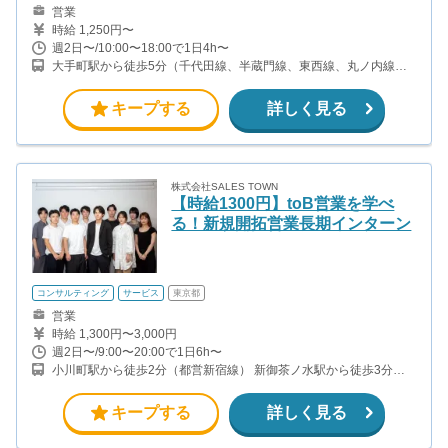
営業
時給 1,250円〜
週2日〜/10:00〜18:00で1日4h〜
大手町駅から徒歩5分（千代田線、半蔵門線、東西線、丸ノ内線、
他） 神田駅から徒歩5分（山手線、中央線、京浜東北線、銀座線）
小川町駅から徒歩7分（都営新宿線）
キープする
詳しく見る
株式会社SALES TOWN
【時給1300円】toB営業を学べ
る！新規開拓営業長期インターン
コンサルティング
サービス
東京都
営業
時給 1,300円〜3,000円
週2日〜/9:00〜20:00で1日6h〜
小川町駅から徒歩2分（都営新宿線） 新御茶ノ水駅から徒歩3分
（千代田線）
キープする
詳しく見る