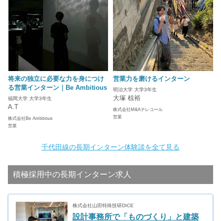
将来の独立に必要な力を身につけ
営業力を磨けるインターン
る営業インターン｜Be Ambitious
明治大学 大学3年生
大塚 椋裕
福岡大学 大学3年生
A.T
株式会社M&Aテレコール
営業
株式会社Be Ambitious
営業
千代田線の長期インターン体験談を全て見る
積極採用中の長期インターン求人
株式会社山田特殊技研DICE
設計事務所で「ものづくり」と建築