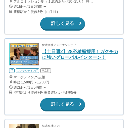
フルコミッション制（１成約あたり10~25万） 時給換算で（2000円〜2500円）程度が目安となります。 月100万を稼ぐ学生多数在籍しています。 ■収入例 〇入社1か月目（早稲田大学2年生） 役職：アポインター 月間1契約×10万円＝10万円 ＋交通費 〇入社3か月目（明治大学2年生） 役職：アポインター 月間2契約×13万円＝26万円 ＋交通費 〇入社6か月目（慶應義塾大学3年生） 役職：アポインター 月間5契約×15万円＝75万円 ＋交通費 〇入社15か月目（東京大学3年生） 役職：クローザー 月間3契約×25万=75万円 ＋交通費 交通費支給あり
週1日〜 / 1日6時間〜
新宿駅から徒歩8分（山手線）
詳しく見る
株式会社アンビエントナビ
【土日週2】28卒積極採用！ガクチカ
に強いグローバルインターン！
IT
コンサルティング
東京都
マーケティング/広報
時給 1,500円〜1,700円
週2日〜 / 1日5時間〜
渋谷駅より徒歩7分 表参道駅より徒歩5分
詳しく見る
株式会社DRAFT