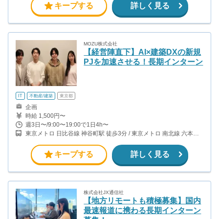
キープする
詳しく見る
MOZU株式会社
【経営陣直下】AI×建築DXの新規
PJを加速させる！長期インターン
IT
不動産/建築
東京都
企画
時給 1,500円〜
週3日〜/9:00〜19:00で1日4h〜
東京メトロ 日比谷線 神谷町駅 徒歩3分 / 東京メトロ 南北線 六本木
一丁目駅 徒歩5分
キープする
詳しく見る
株式会社JX通信社
【地方リモートも積極募集】国内
最速報道に携わる長期インターン