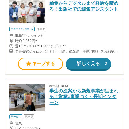
編集からデジタルまで経験を積め
る！出版社での編集アシスタント
マスコミ/広告/出版
東京都
事務/アシスタント
時給 1,350円〜
週1日〜/10:00〜18:00で1日3h〜
表参道駅から徒歩6分（千代田線、銀座線、半蔵門線） 外苑前駅か
ら徒歩4分（銀座線）
キープする
詳しく見る
株式会社GENE
学生の提案から新規事業が生まれ
る！営業×事業づくり長期インタ
ーン
サービス
東京都
営業
日給 13,000円〜