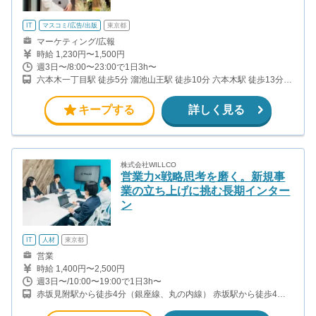
IT
マスコミ/広告/出版
東京都
マーケティング/広報
時給 1,230円〜1,500円
週3日〜/8:00〜23:00で1日3h〜
六本木一丁目駅 徒歩5分 溜池山王駅 徒歩10分 六本木駅 徒歩13分
赤坂駅 徒歩12分
キープする
詳しく見る
株式会社WILLCO
営業力×戦略思考を磨く。新規事
業の立ち上げに挑む長期インター
ン
IT
人材
東京都
営業
時給 1,400円〜2,500円
週3日〜/10:00〜19:00で1日3h〜
赤坂見附駅から徒歩4分（銀座線、丸の内線） 赤坂駅から徒歩4分
（千代田線） 永田町駅から徒歩8分（有楽町線、半蔵門線、南北
線） 溜池山王駅から徒歩10分（銀座線、南北線）