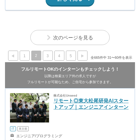
次のページを見る
2
1
3
4
5
全665件中 31〜60件を表示
フルリモートOKのインターンもチェックしよう！
以降は検索エリア外の求人ですが
フルリモートが可能なため、ご自宅から参加できます。
株式会社Unseed
リモート◎東大松尾研発AIスター
トアップ｜エンジニアインターン
IT
東京都
エンジニア/プログラミング