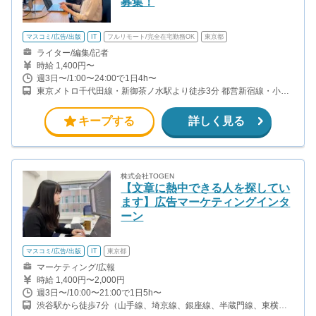
募集！
マスコミ/広告/出版
IT
フルリモート/完全在宅勤務OK
東京都
ライター/編集/記者
時給 1,400円〜
週3日〜/1:00〜24:00で1日4h〜
東京メトロ千代田線・新御茶ノ水駅より徒歩3分 都営新宿線・小川
町駅より徒歩3分 東京メトロ丸ノ内線・淡路町駅より徒歩4分 JR神
田駅･御茶ノ水駅、東西線の竹橋駅、半蔵門線･三田線の神保町駅も
キープする
詳しく見る
徒歩圏内
株式会社TOGEN
【文章に熱中できる人を探してい
ます】広告マーケティングインタ
ーン
マスコミ/広告/出版
IT
東京都
マーケティング/広報
時給 1,400円〜2,000円
週3日〜/10:00〜21:00で1日5h〜
渋谷駅から徒歩7分（山手線、埼京線、銀座線、半蔵門線、東横