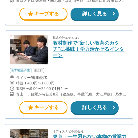
東京メトロ 銀座線・南北線「溜池山王駅」12番出口直結 東京メト
ロ 千代田線・丸ノ内線「国会議事堂前駅」12番出口直結
キープする
詳しく見る
株式会社エデュコン
教材制作で”新しい教育のカタ
チ”に挑戦！学力活かせるインタ
ーン
教育/福祉/介護
東京都
ライター/編集/記者
時給 1,400円〜1,800円
週3日〜/9:00〜22:00で1日4h〜
青山一丁目駅から徒歩8分（銀座線、半蔵門線、大江戸線） 乃木坂
駅から徒歩9分（千代田線）
キープする
詳しく見る
オフィスナビ株式会社
東京｜一生困らない本物の営業力