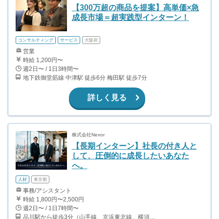
【300万超の商品を提案】高単価×急
成長市場＝超実践型インターン！
コンサルティング
サービス
大阪府
営業
時給 1,200円〜
週2日〜 / 1日3時間〜
地下鉄御堂筋線 中津駅 徒歩6分 梅田駅 徒歩7分
詳しく見る
株式会社Nexor
【長期インターン】社長の付き人と
して、圧倒的に成長したいあなた
へ。
人材
東京都
事務/アシスタント
時給 1,800円〜2,500円
週2日〜 / 1日7時間〜
品川駅から徒歩3分（山手線、京浜東北線、横須賀線、上野東京ライン、ほか） 上大岡駅～都内の送迎なので、横浜付近在住が望ましいです。