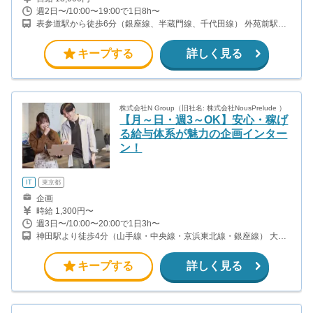
週2日〜/10:00〜19:00で1日8h〜
表参道駅から徒歩6分（銀座線、半蔵門線、千代田線） 外苑前駅か
ら徒歩6分（銀座線）
キープする
詳しく見る
株式会社N Group（旧社名: 株式会社NousPrelude ）
【月～日・週3～OK】安心・稼げ
る給与体系が魅力の企画インター
ン！
IT
東京都
企画
時給 1,300円〜
週3日〜/10:00〜20:00で1日3h〜
神田駅より徒歩4分（山手線・中央線・京浜東北線・銀座線） 大手
町駅より徒歩5分（丸ノ内線・千代田線・東西線・半蔵門線） 淡路
町駅 徒歩7分(丸の内線) 小川町駅 徒歩7分（新宿線）
キープする
詳しく見る