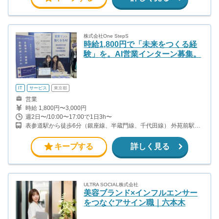
株式会社One StepS
時給1,800円で「未来をつくる経
験」を。AI営業インターン募集。
IT
サービス
東京都
営業
時給 1,800円〜3,000円
週2日〜/10:00〜17:00で1日3h〜
表参道駅から徒歩6分（銀座線、半蔵門線、千代田線） 外苑前駅か
ら徒歩6分（銀座線）
キープする
詳しく見る
ULTRA SOCIAL株式会社
美容ブランド×インフルエンサー
をつなぐアサイン職｜六本木