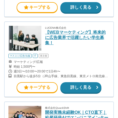
線、井の頭線ほか） 原宿駅から徒歩13分（山手線） 明治神宮前原
宿駅から徒歩14分（副都心線・千代田線）
キープする
詳しく見る
LUCENA株式会社
【WEBマーケティング】将来的
に広告業界で活躍したい学生募
集！
マスコミ/広告/出版
IT
東京都
マーケティング/広報
時給 1,500円〜
週3日〜/10:00〜20:00で1日4h〜
目黒駅から徒歩5分（JR山手線、東急目黒線、東京メトロ南北線、
都営三田線）
キープする
詳しく見る
株式会社QuackShift
開発実務未経験OK｜CTO直下｜
松尾研発AIでエンジニアインター