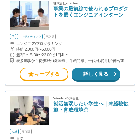
株式会社enechain
事業の最前線で使われるプロダク
トを磨くエンジニアインターン
IT
コンサルティング
東京都
エンジニア/プログラミング
時給 2,000円〜5,000円
週3日〜/8:30〜22:00で1日4h〜
表参道駅から徒歩3分 (銀座線、半蔵門線、千代田線) 明治神宮前駅
から徒歩10分 (千代田線、副都心線) 外苑前駅から徒歩9分 (銀座線)
キープする
詳しく見る
Wonders株式会社
就活無双したい学生へ｜未経験歓
迎・育成環境◎
人材
東京都
営業