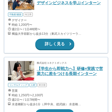
デザインビジネスを学ぶインターン
不動産/建築
埼玉県
デザイナー
時給 1,200円〜
週2日〜 / 1日4時間〜
獨協大学前駅から徒歩13分（東武スカイツリーライン、東武伊勢崎線、東武日光線、鬼怒川線）
詳しく見る
株式会社コネクトボックス
【学生から即戦力へ】研修×実践で営
業力に差をつける長期インターン
コンサルティング
人材
東京都
営業
時給 1,250円〜2,100円
週2日〜 / 1日7時間〜
水道橋駅から徒歩1分（JR中央、総武線） 水道橋駅から徒歩6分（都営三田線）