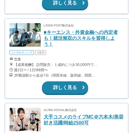
詳しく見る
LSIGN POST株式会社
■キーエンス・外資金融への内定者
も！就活無双のスキルを習得しよ
う！
コンサルティング
大阪府
営業
【成果報酬】 訪問販売：１成約につき30,000円です。 例えば、光インターネットの成約であれば、平均的に2.5日で1件の契約が見込めます。（12,000円/1日6時間稼働） ＜月収例＞月に100万以上稼ぐ方もいます！ ・月5件成約：150,000円 ・月15件成約：450,000円 ・月30成約：900,000円➕マネジメントインセンティブ300,000円 合計1,200,000円 時給換算で2,000円程度が、平均的なインターン生の報酬となっています。
週2日〜 / 1日5時間〜
JR難波駅から徒歩7分（関西本線、阪和線、関西空港線） 大阪難波駅から徒歩13分（近鉄奈良線、阪神なんば線） 桜川駅から徒歩4分（大阪メトロ千日前線、阪神なんば線）
詳しく見る
ULTRA SOCIAL株式会社
大手コスメのライブMC＠六本木/美容
好き活躍/時給2500可