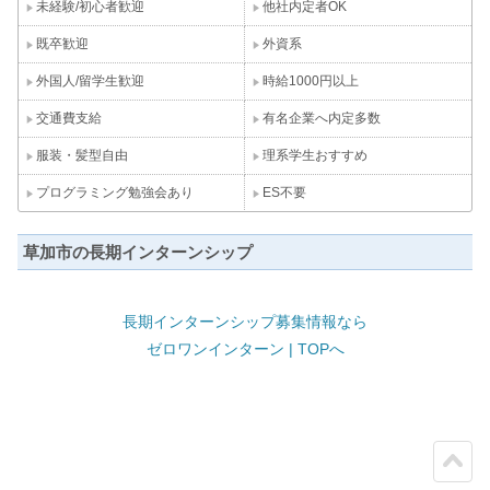
未経験/初心者歓迎
他社内定者OK
既卒歓迎
外資系
外国人/留学生歓迎
時給1000円以上
交通費支給
有名企業へ内定多数
服装・髪型自由
理系学生おすすめ
プログラミング勉強会あり
ES不要
草加市の長期インターンシップ
長期インターンシップ募集情報なら
ゼロワンインターン | TOPへ