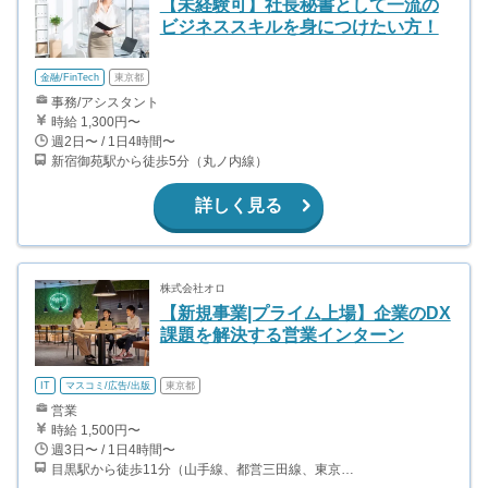
【未経験可】社長秘書として一流の
ビジネススキルを身につけたい方！
金融/FinTech
東京都
事務/アシスタント
時給 1,300円〜
週2日〜 / 1日4時間〜
新宿御苑駅から徒歩5分（丸ノ内線）
詳しく見る
株式会社オロ
【新規事業|プライム上場】企業のDX
課題を解決する営業インターン
IT
マスコミ/広告/出版
東京都
営業
時給 1,500円〜
週3日〜 / 1日4時間〜
目黒駅から徒歩11分（山手線、都営三田線、東京メトロ南北線、東急目黒線）