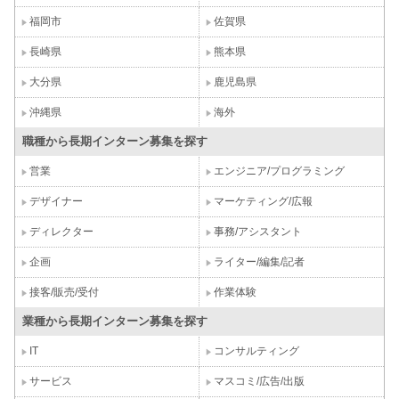
福岡市
佐賀県
長崎県
熊本県
大分県
鹿児島県
沖縄県
海外
職種から長期インターン募集を探す
営業
エンジニア/プログラミング
デザイナー
マーケティング/広報
ディレクター
事務/アシスタント
企画
ライター/編集/記者
接客/販売/受付
作業体験
業種から長期インターン募集を探す
IT
コンサルティング
サービス
マスコミ/広告/出版