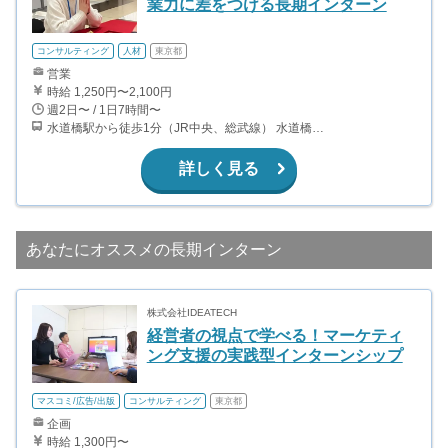
業力に差をつける長期インターン
コンサルティング
人材
東京都
営業
時給 1,250円〜2,100円
週2日〜 / 1日7時間〜
水道橋駅から徒歩1分（JR中央、総武線） 水道橋駅から徒歩6分（都営三田線）
詳しく見る
あなたにオススメの長期インターン
株式会社IDEATECH
経営者の視点で学べる！マーケティ
ング支援の実践型インターンシップ
マスコミ/広告/出版
コンサルティング
東京都
企画
時給 1,300円〜