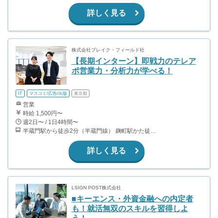
詳しく見る
株式会社ブレイク・フィールド社
【長期インターン】即戦力のテレア
ポ営業力・分析力が学べる！
IT
マスコミ/広告/出版
東京都
営業
時給 1,500円〜
週2日〜 / 1日4時間〜
半蔵門駅から徒歩2分（半蔵門線） 麹町駅かた徒歩10分（有楽町線）
詳しく見る
LSIGN POST株式会社
■キーエンス・外資金融への内定者
も！就活無双のスキルを習得しよ