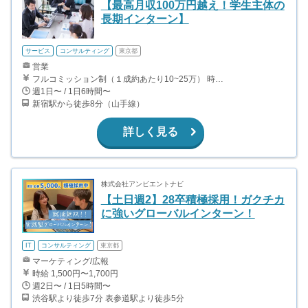
【最高月収100万円越え！学生主体の
長期インターン】
サービス
コンサルティング
東京都
営業
フルコミッション制（１成約あたり10~25万） 時給換算で（2000円〜2500円）程度が目安となります。 月100万を稼ぐ学生多数在籍しています。 ■収入例 〇入社1か月目（早稲田大学2年生） 役職：アポインター 月間1契約×10万円＝10万円 ＋交通費 〇入社3か月目（明治大学2年生） 役職：アポインター 月間2契約×13万円＝26万円 ＋交通費 〇入社6か月目（慶應義塾大学3年生） 役職：アポインター 月間5契約×15万円＝75万円 ＋交通費 〇入社15か月目（東京大学3年生） 役職：クローザー 月間3契約×25万=75万円 ＋交通費 交通費支給あり
週1日〜 / 1日6時間〜
新宿駅から徒歩8分（山手線）
詳しく見る
株式会社アンビエントナビ
【土日週2】28卒積極採用！ガクチカ
に強いグローバルインターン！
IT
コンサルティング
東京都
マーケティング/広報
時給 1,500円〜1,700円
週2日〜 / 1日5時間〜
渋谷駅より徒歩7分 表参道駅より徒歩5分