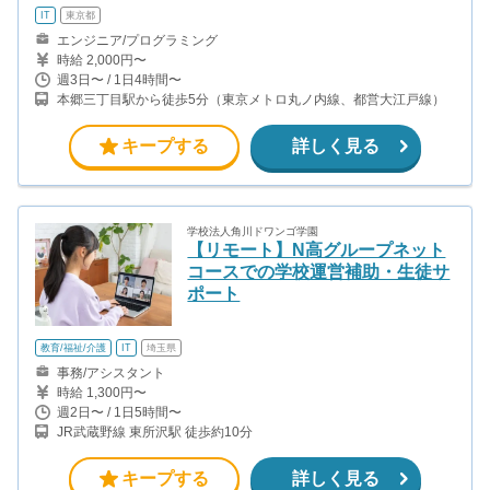
IT
東京都
エンジニア/プログラミング
時給 2,000円〜
週3日〜 / 1日4時間〜
本郷三丁目駅から徒歩5分（東京メトロ丸ノ内線、都営大江戸線）
キープする
詳しく見る
学校法人角川ドワンゴ学園
【リモート】N高グループネット
コースでの学校運営補助・生徒サ
ポート
教育/福祉/介護
IT
埼玉県
事務/アシスタント
時給 1,300円〜
週2日〜 / 1日5時間〜
JR武蔵野線 東所沢駅 徒歩約10分
キープする
詳しく見る