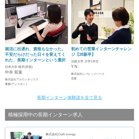
就活に出遅れ、資格もなかった。
初めての営業インターンチャレン
不安だらけだった日々を変えてく
ジ【28新卒】
れた、長期インターンという選択
法政大学 大学1年生
Y.N
日本大学 既卒(学部)
中井 双葉
株式会社レバレッジベース
営業
株式会社アカウンタックス
事務/アシスタント
長期インターン体験談を全て見る
積極採用中の長期インターン求人
株式会社Craft energy