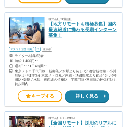
株式会社JX通信社
【地方リモートも積極募集】国内
最速報道に携わる長期インターン
募集！
マスコミ/広告/出版
IT
東京都
ライター/編集/記者
時給 1,400円〜
週3日〜 / 1日4時間〜
東京メトロ千代田線・新御茶ノ水駅より徒歩3分 都営新宿線・小川
町駅より徒歩3分 東京メトロ丸ノ内線・淡路町駅より徒歩4分 JR神
田駅･御茶ノ水駅、東西線の竹橋駅、半蔵門線･三田線の神保町駅も
徒歩圏内
キープする
詳しく見る
株式会社TOKUMORI
【全国リモート】採用のリアルに