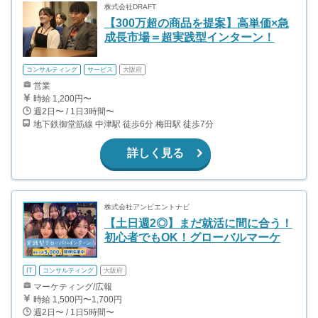
株式会社DRAFT
【300万超の商品を提案】高単価×急
成長市場＝超実践型インターン！
コンサルティング
サービス
大阪府
営業
時給 1,200円〜
週2日〜 / 1日3時間〜
地下鉄御堂筋線 中津駅 徒歩6分 梅田駅 徒歩7分
詳しく見る
株式会社アンビエントナビ
【土日週2◎】まだ就活に間に合う！
初心者でもOK！グローバルマーケ
IT
コンサルティング
大阪府
マーケティング/広報
時給 1,500円〜1,700円
週2日〜 / 1日5時間〜