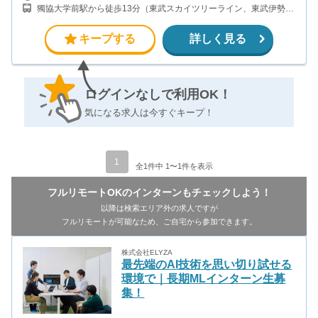
獨協大学前駅から徒歩13分（東武スカイツリーライン、東武伊勢崎
線、東武日光線、鬼怒川線）
キープする
詳しく見る
ログインなしで利用OK！
気になる求人は今すぐキープ！
1
全1件中 1〜1件を表示
フルリモートOKのインターンもチェックしよう！
以降は検索エリア外の求人ですが
フルリモートが可能なため、ご自宅から参加できます。
株式会社ELYZA
最先端のAI技術を思い切り試せる
環境で｜長期MLインターン生募
集！