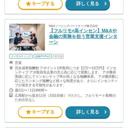
キープする
詳しく見る
M&Aソーシングパートナーズ株式会社
【フルリモ×高インセン】M&Aや
金融の実務を担う営業支援インタ
ーン
コンサルティング
金融/FinTech
東京都
営業
完全成果報酬制 アポイント1件取得につき【2万〜10万円】インセ
ンティブ アポ取得先企業の売上高に応じて変動します。 アポ獲得
実績に応じてインセンティブ率が高くなる報酬体系。 アポ獲得数に
応じたランキング報酬など様々な制度があり、さらにインセンティ
ブが発生する可能性があります。
週2日〜 / 1日3時間〜
広尾駅から徒歩11分（日比谷線） ※ただし、フルリモート勤務の
ため出社なし
キープする
詳しく見る