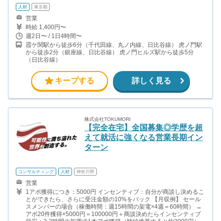
人材
東京都
営業
時給 1,400円〜
週2日〜 / 1日4時間〜
霞ケ関駅から徒歩6分（千代田線、丸ノ内線、日比谷線） 虎ノ門駅
から徒歩2分（銀座線、日比谷線） 虎ノ門ヒルズ駅から徒歩5分
（日比谷線）
キープする
詳しく見る
株式会社TOKUMORI
【完全在宅】全国募集◎学歴を超
えて就活に強くなる営業長期イン
ターン
コンサルティング
人材
神奈川県
営業
1アポ獲得につき：5000円 インセンティブ：自分が商談し決めるこ
とができたら、さらに受注金額の10%をバック 【月収例】 セール
スメンバーの場合（稼働時間：週15時間の架電×4週＝60時間） →
アポ20件獲得×5000円＝100000円＋商談決めたらインセンティブ