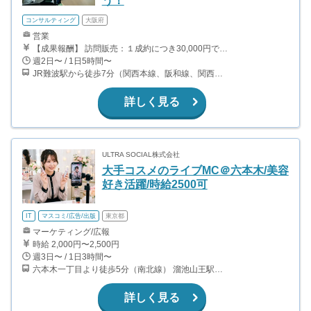
う！
コンサルティング
大阪府
営業
【成果報酬】 訪問販売：１成約につき30,000円です。 例えば、光インターネットの成約であれば、平均的に2.5日で1件の契約が見込めます。（12,000円/1日6時間稼働） ＜月収例＞月に100万以上稼ぐ方もいます！ ・月5件成約：150,000円 ・月15件成約：450,000円 ・月30成約：900,000円➕マネジメントインセンティブ300,000円 合計1,200,000円 時給換算で2,000円程度が、平均的なインターン生の報酬となっています。
週2日〜 / 1日5時間〜
JR難波駅から徒歩7分（関西本線、阪和線、関西空港線） 大阪難波駅から徒歩13分（近鉄奈良線、阪神なんば線） 桜川駅から徒歩4分（大阪メトロ千日前線、阪神なんば線）
詳しく見る
ULTRA SOCIAL株式会社
大手コスメのライブMC＠六本木/美容
好き活躍/時給2500可
IT
マスコミ/広告/出版
東京都
マーケティング/広報
時給 2,000円〜2,500円
週3日〜 / 1日3時間〜
六本木一丁目より徒歩5分（南北線） 溜池山王駅より徒歩10分（銀座線） 六本木駅より徒歩12分（日比谷線）
詳しく見る