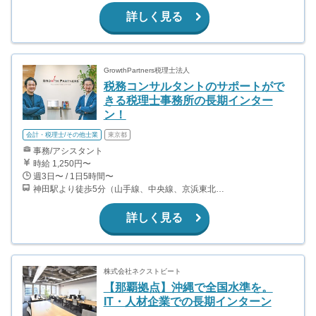
詳しく見る
GrowthPartners税理士法人
税務コンサルタントのサポートがで
きる税理士事務所の長期インター
ン！
会計・税理士/その他士業
東京都
事務/アシスタント
時給 1,250円〜
週3日〜 / 1日5時間〜
神田駅より徒歩5分（山手線、中央線、京浜東北線、銀座線）新日本橋駅より徒歩1分（総武線）／三越前駅より徒歩2分（銀座線、半蔵門線）／小伝馬町駅より徒歩10分（日比谷線）
詳しく見る
株式会社ネクストビート
【那覇拠点】沖縄で全国水準を。
IT・人材企業での長期インターン