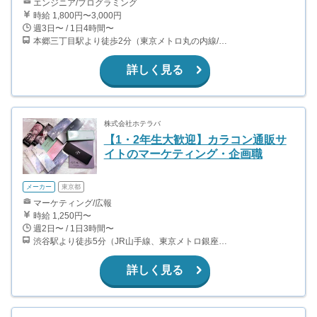
エンジニア/プログラミング
時給 1,800円〜3,000円
週3日〜 / 1日4時間〜
本郷三丁目駅より徒歩2分（東京メトロ丸の内線/都営地下鉄大江戸線）
詳しく見る
株式会社ホテラバ
【1・2年生大歓迎】カラコン通販サ
イトのマーケティング・企画職
メーカー
東京都
マーケティング/広報
時給 1,250円〜
週2日〜 / 1日3時間〜
渋谷駅より徒歩5分（JR山手線、東京メトロ銀座・半蔵門・副都心線）
詳しく見る