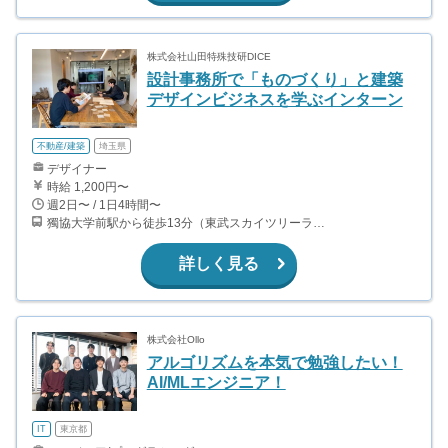
株式会社山田特殊技研DICE
設計事務所で「ものづくり」と建築
デザインビジネスを学ぶインターン
不動産/建築
埼玉県
デザイナー
時給 1,200円〜
週2日〜 / 1日4時間〜
獨協大学前駅から徒歩13分（東武スカイツリーライン、東武伊勢崎線、東武日光線、鬼怒川線）
詳しく見る
株式会社Ollo
アルゴリズムを本気で勉強したい！
AI/MLエンジニア！
IT
東京都