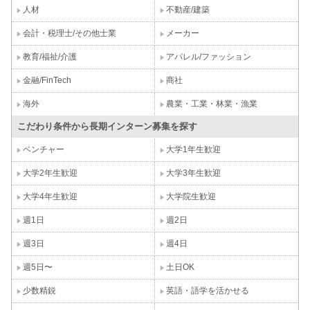
人材
不動産/建築
会計・税理士/その他士業
メーカー
教育/福祉/介護
アパレル/ファッション
金融/FinTech
商社
海外
農業・工業・林業・漁業
こだわり条件から長期インターン募集を探す
ベンチャー
大学1年生歓迎
大学2年生歓迎
大学3年生歓迎
大学4年生歓迎
大学院生歓迎
週1日
週2日
週3日
週4日
週5日〜
土日OK
少数精鋭
英語・語学を活かせる