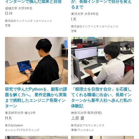
インターンで掴んだ成果と自信
が、長期インターンで自分を変え
るまで
成城大学 大学3年生
O.H
東洋大学 大学3年生
I.K
株式会社インフィニティエージェント
営業
株式会社インフィニティエージェント
営業
研究で学んだPythonを、顧客の課
「税理士を目指す自分」を応援し
題を解く力へ。 要件定義から実装
てくれる職場に出会い、長期イン
まで挑戦したエンジニア長期イン
ターンから新卒入社へ歩んだ私の
ターン
体験記
東京科学大学 修士2年
神奈川大学 既卒(学部)
H.K
上原 慶
株式会社pipon
株式会社アカウンタックス
エンジニア/プログラミング
事務/アシスタント