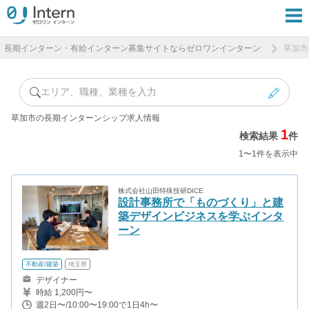
長期インターン・有給インターン募集サイトならゼロワンインターン
草加市
エリア、職種、業種を入力
草加市の長期インターンシップ求人情報
1
検索結果
件
1〜1件を表示中
株式会社山田特殊技研DICE
設計事務所で「ものづくり」と建
築デザインビジネスを学ぶインタ
ーン
不動産/建築
埼玉県
デザイナー
時給 1,200円〜
週2日〜/10:00〜19:00で1日4h〜