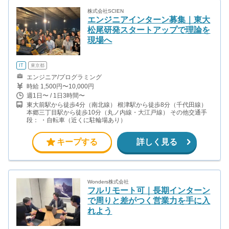
株式会社SCIEN
エンジニアインターン募集｜東大
松尾研発スタートアップで理論を
現場へ
IT
東京都
エンジニア/プログラミング
時給 1,500円〜10,000円
週1日〜 / 1日3時間〜
東大前駅から徒歩4分（南北線） 根津駅から徒歩8分（千代田線）
本郷三丁目駅から徒歩10分（丸ノ内線・大江戸線） その他交通手
段： ・自転車（近くに駐輪場あり）
キープする
詳しく見る
Wonders株式会社
フルリモート可｜長期インターン
で周りと差がつく営業力を手に入
れよう