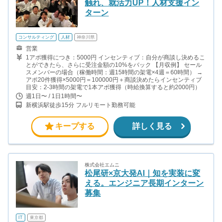
触れ、就活力UP！人材支援イン
ターン
コンサルティング
人材
神奈川県
営業
1アポ獲得につき：5000円 インセンティブ：自分が商談し決めるこ
とができたら、さらに受注金額の10%をバック 【月収例】 セール
スメンバーの場合（稼働時間：週15時間の架電×4週＝60時間） →
アポ20件獲得×5000円＝100000円＋商談決めたらインセンティブ
目安：2-3時間の架電で1本アポ獲得（時給換算すると約2000円）
週1日〜 / 1日1時間〜
新横浜駅徒歩15分 フルリモート勤務可能
キープする
詳しく見る
株式会社エムニ
松尾研×京大発AI｜知を実装に変
える。エンジニア長期インターン
募集
IT
東京都