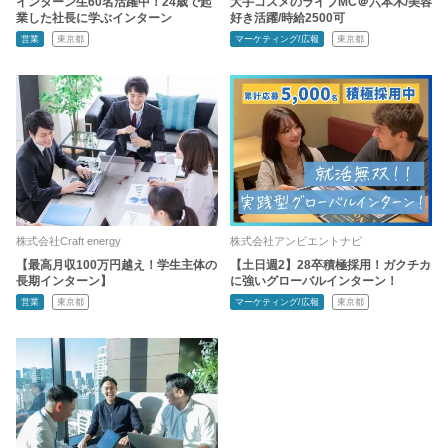
インターン生60名活躍中！24歳で起
大手コスメのライブMC＠六本木/美容
業した社長に学ぶインターン
好き活躍/時給2500可
営業
東京都
マーケティング/広報
東京都
株式会社Craft energy
株式会社アンビエントナビ
【最高月収100万円越え！学生主体の
【土日週2】28卒積極採用！ガクチカ
長期インターン】
に強いグローバルインターン！
営業
東京都
マーケティング/広報
東京都