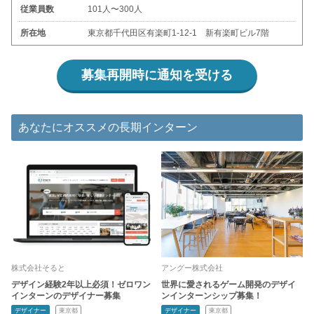
従業員数
101人〜300人
所在地
東京都千代田区有楽町1-12-1 新有楽町ビル7階
募集再開時に通知を受ける
あなたにオススメの長期インターン
株式会社そると
アングー株式会社
デザイン経験2年以上必須！ゼロワン
世界に愛されるゲーム開発のデザイ
インターンのデザイナー募集
ンインターンシップ募集！
デザイナー
東京都
デザイナー
東京都