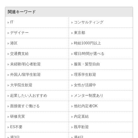
関連キーワード
IT
コンサルティング
デザイナー
東京都
港区
時給1000円以上
交通費支給
曜日/時間が選べる
未経験/初心者歓迎
服装・髪型自由
外国人/留学生歓迎
理系学生歓迎
大学院生歓迎
女性が活躍中
起業したい人おすすめ
メンター制度あり
面接後すぐ働ける
他社内定者OK
研修充実
内定直結
ES不要
既卒歓迎
週3日
週4日