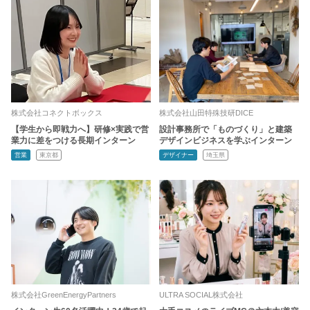
株式会社コネクトボックス
株式会社山田特殊技研DICE
【学生から即戦力へ】研修×実践で営
設計事務所で「ものづくり」と建築
業力に差をつける長期インターン
デザインビジネスを学ぶインターン
営業
東京都
デザイナー
埼玉県
株式会社GreenEnergyPartners
ULTRA SOCIAL株式会社