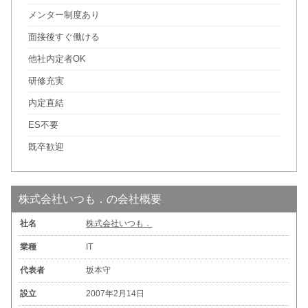
メンター制度あり
面接後すぐ働ける
他社内定者OK
研修充実
内定直結
ES不要
既卒歓迎
株式会社いつも．の会社概要
社名
株式会社いつも．
業種
IT
代表者
坂本守
設立
2007年2月14日