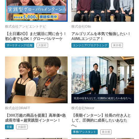
株式会社アンビエントナビ
株式会社Ollo
【土日週2◎】まだ就活に間に合う！
アルゴリズムを本気で勉強したい！
初心者でもOK！グローバルマーケ
AI/MLエンジニア！
マーケティング/広報
大阪府
エンジニア/プログラミング
東京都
株式会社DRAFT
株式会社Nexor
【300万超の商品を提案】高単価×急
【長期インターン】社長の付き人と
成長市場＝超実践型インターン！
して、圧倒的に成長したいあなた
へ。
営業
大阪府
事務/アシスタント
東京都