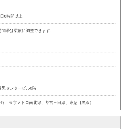
1日8時間以上
時間帯は柔軟に調整できます。
 目黒センタービル8階
山手線、東京メトロ南北線、都営三田線、東急目黒線）