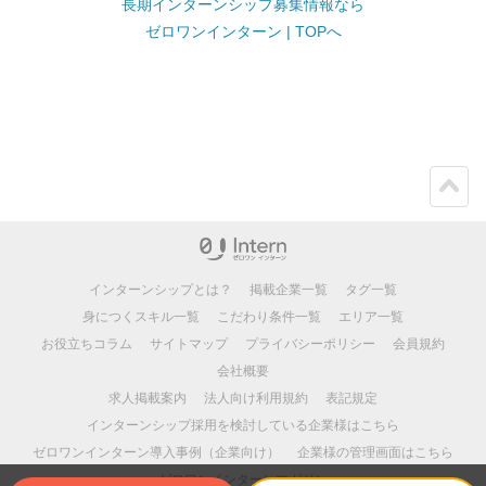
長期インターンシップ募集情報なら
ゼロワンインターン | TOPへ
ペー
ジト
ップ
インターンシップとは？
掲載企業一覧
タグ一覧
身につくスキル一覧
こだわり条件一覧
エリア一覧
お役立ちコラム
サイトマップ
プライバシーポリシー
会員規約
会社概要
求人掲載案内
法人向け利用規約
表記規定
インターンシップ採用を検討している企業様はこちら
ゼロワンインターン導入事例（企業向け）
企業様の管理画面はこちら
ゼロワンインターンマガジン