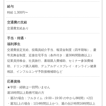
給与
時給 1,300円〜
交通費の支給
交通費支給あり
手当・待遇・
福利厚生
交通費規定支給、役職員紹介手当、報奨金制度（四半期毎）、慶
弔見舞金制度、近接住宅手当（条件付き：週30時間勤務以上）
従業員持株会、社員旅行、書籍購入費補助、セミナー参加費補
助、ドリンク購入補助、デュアルディスプレイ・オンライン健康
相談、インフルエンザ予防接種補助など
応募資格
★学部・経験は一切問いません
週16時間以上勤務可能の方
・週2の場合：フルタイム（9:00～19:00 の中から8時間）×2日
・週3以上の場合：1日4時間以上かつ、週の合計時間16時間以上