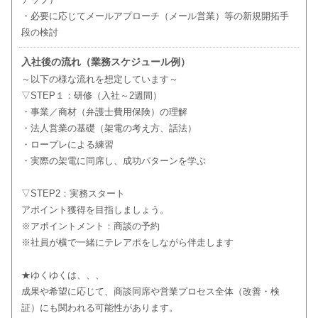
・必要に応じてメールアプローチ（メール営業）等の新規開拓手
段の検討
入社後の流れ（業務スケジュール例）
～以下の様な流れを想定しています～
▽STEP１：研修（入社～2週間）
・事業／商材（弁護士費用保険）の理解
・法人営業の基礎（架電の考え方、話法）
・ロープレによる練習
・実際の架電に同席し、成功パターンを学ぶ
▽STEP2：実務スタート
アポイント獲得を目指しましょう。
※アポイントメント：商談の予約
※社員が横で一緒にテレアポをしながら伴走します
★ゆくゆくは、、、
成果や希望に応じて、商談同席や営業プロセス全体（改善・検
証）にも関われる可能性があります。