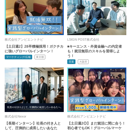
株式会社アンビエントナビ
LSIGN POST株式会社
【土日週2】28卒積極採用！ガクチカ
■キーエンス・外資金融への内定者
に強いグローバルインターン！
も！就活無双のスキルを習得しよ
う！
マーケティング/広報
東京都
営業
大阪府
株式会社Nexor
株式会社アンビエントナビ
【長期インターン】社長の付き人と
【土日週2◎】まだ就活に間に合う！
して、圧倒的に成長したいあなた
初心者でもOK！グローバルマーケ