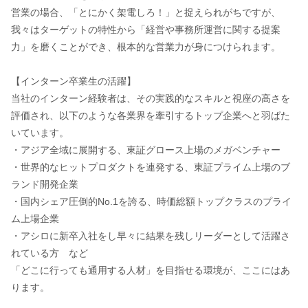
営業の場合、「とにかく架電しろ！」と捉えられがちですが、
我々はターゲットの特性から「経営や事務所運営に関する提案
力」を磨くことができ、根本的な営業力が身につけられます。
【インターン卒業生の活躍】
当社のインターン経験者は、その実践的なスキルと視座の高さを
評価され、以下のような各業界を牽引するトップ企業へと羽ばた
いています。
・アジア全域に展開する、東証グロース上場のメガベンチャー
・世界的なヒットプロダクトを連発する、東証プライム上場のブ
ランド開発企業
・国内シェア圧倒的No.1を誇る、時価総額トップクラスのプライ
ム上場企業
・アシロに新卒入社をし早々に結果を残しリーダーとして活躍さ
れている方 など
「どこに行っても通用する人材」を目指せる環境が、ここにはあ
ります。