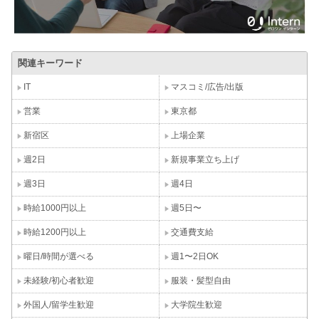
関連キーワード
IT
マスコミ/広告/出版
営業
東京都
新宿区
上場企業
週2日
新規事業立ち上げ
週3日
週4日
時給1000円以上
週5日〜
時給1200円以上
交通費支給
曜日/時間が選べる
週1〜2日OK
未経験/初心者歓迎
服装・髪型自由
外国人/留学生歓迎
大学院生歓迎