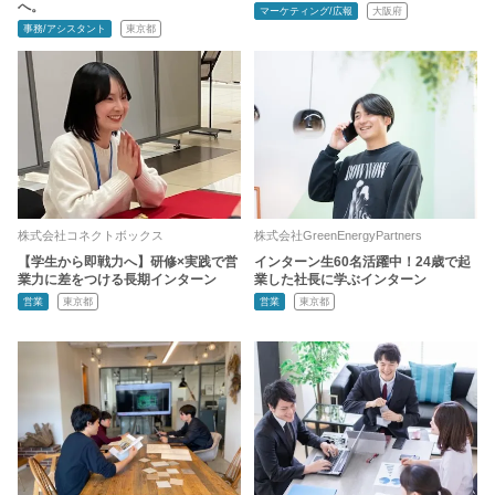
へ。
マーケティング/広報
大阪府
事務/アシスタント
東京都
株式会社コネクトボックス
株式会社GreenEnergyPartners
【学生から即戦力へ】研修×実践で営
インターン生60名活躍中！24歳で起
業力に差をつける長期インターン
業した社長に学ぶインターン
営業
東京都
営業
東京都