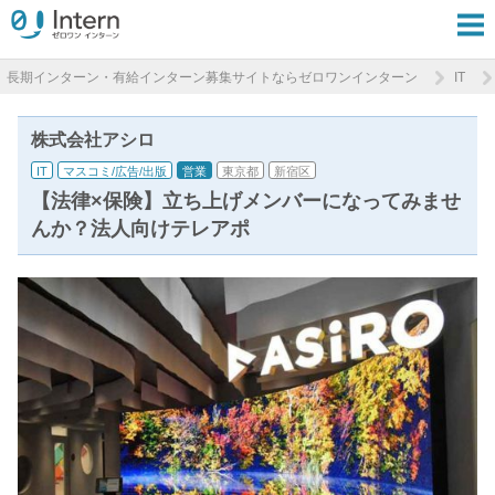
長期インターン・有給インターン募集サイトならゼロワンインターン
IT
株式会社アシロ
IT
マスコミ/広告/出版
営業
東京都
新宿区
【法律×保険】立ち上げメンバーになってみませ
んか？法人向けテレアポ