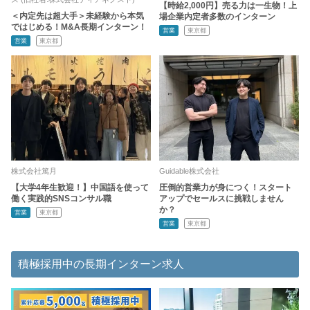
【時給2,000円】売る力は一生物！上
＜内定先は超大手＞未経験から本気
場企業内定者多数のインターン
ではじめる！M&A長期インターン！
営業
東京都
営業
東京都
株式会社篤月
Guidable株式会社
【大学4年生歓迎！】中国語を使って
圧倒的営業力が身につく！スタート
働く実践的SNSコンサル職
アップでセールスに挑戦しません
か？
営業
東京都
営業
東京都
積極採用中の長期インターン求人