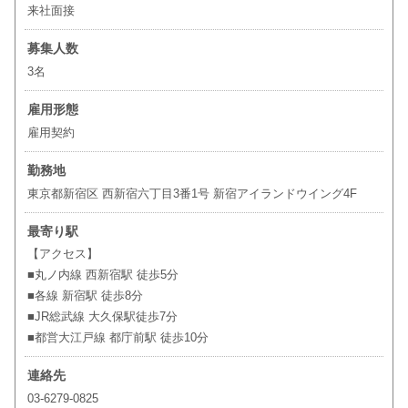
来社面接
募集人数
3名
雇用形態
雇用契約
勤務地
東京都新宿区 西新宿六丁目3番1号 新宿アイランドウイング4F
最寄り駅
【アクセス】
■丸ノ内線 西新宿駅 徒歩5分
■各線 新宿駅 徒歩8分
■JR総武線 大久保駅徒歩7分
■都営大江戸線 都庁前駅 徒歩10分
連絡先
03-6279-0825