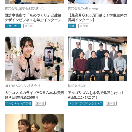
株式会社山田特殊技研DICE
株式会社Craft energy
設計事務所で「ものづくり」と建築
【最高月収100万円越え！学生主体の
デザインビジネスを学ぶインターン
長期インターン】
デザイナー
埼玉県
営業
東京都
ULTRA SOCIAL株式会社
株式会社Ollo
大手コスメのライブMC＠六本木/美容
アルゴリズムを本気で勉強したい！
好き活躍/時給2500可
AI/MLエンジニア！
マーケティング/広報
東京都
エンジニア/プログラミング
東京都