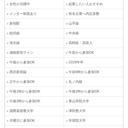
女性が活躍中
起業したい人おすすめ
メンター制度あり
有名企業へ内定多数
新宿駅
山手線
総武線
中央線
埼京線
高時給・高収入
湘南新宿ライン
午前から参加OK
午後から参加OK
2029年卒
西武新宿線
午前9時から参加OK
正午から参加OK
丸ノ内線
午後1時から参加OK
午後2時から参加OK
午後3時から参加OK
青山学院大学
国際基督教大学
津田塾大学
月曜日に参加OK
学習院大学