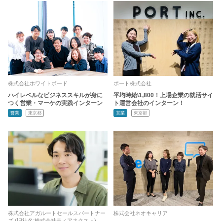
株式会社ホワイトボード
ポート株式会社
ハイレベルなビジネススキルが身に
平均時給\1,800！上場企業の就活サイ
つく営業・マーケの実践インターン
ト運営会社のインターン！
営業
東京都
営業
東京都
株式会社アガルートセールスパートナー
株式会社ネオキャリア
ズ (旧社名:株式会社ティアネクスト)