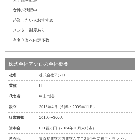
大学院生歓迎
女性が活躍中
起業したい人おすすめ
メンター制度あり
有名企業へ内定多数
株式会社アシロの会社概要
社名
株式会社アシロ
業種
IT
代表者
中山 博登
設立
2016年4月（創業：2009年11月）
従業員数
101人〜300人
資本金
611百万円（2024年10月末時点）
所在地
東京都新宿区西新宿六丁目3番1号 新宿アイランドウ