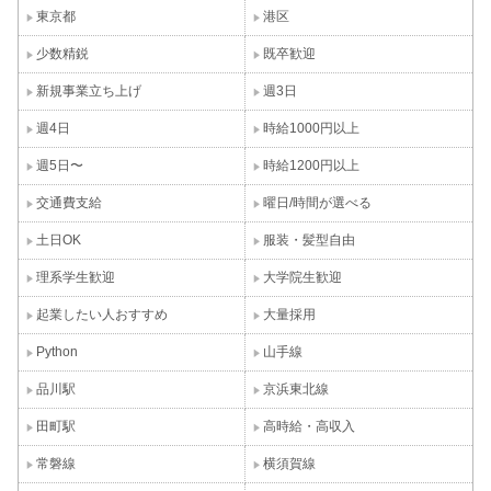
東京都
港区
少数精鋭
既卒歓迎
新規事業立ち上げ
週3日
週4日
時給1000円以上
週5日〜
時給1200円以上
交通費支給
曜日/時間が選べる
土日OK
服装・髪型自由
理系学生歓迎
大学院生歓迎
起業したい人おすすめ
大量採用
Python
山手線
品川駅
京浜東北線
田町駅
高時給・高収入
常磐線
横須賀線