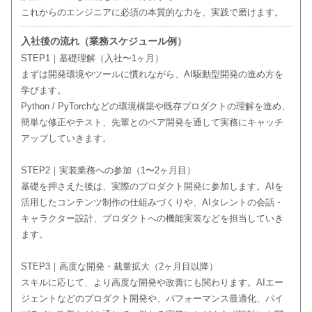
これからのエンジニアに必須の本質的な力を、実践で磨けます。
入社後の流れ（業務スケジュール例）
STEP1｜基礎理解（入社〜1ヶ月）
まずは開発環境やツールに慣れながら、AI駆動型開発の進め方を
学びます。
Python / PyTorchなどの環境構築や既存プロダクトの理解を進め、
簡単な修正やテスト、先輩とのペア開発を通して実務にキャッチ
アップしていきます。
STEP2｜実装業務への参加（1〜2ヶ月目）
基礎を押さえた後は、実際のプロダクト開発に参加します。AIを
活用したコンテンツ制作の仕組みづくりや、AIタレントの会話・
キャラクター設計、プロダクトへの機能実装などを担当していき
ます。
STEP3｜高度な開発・裁量拡大（2ヶ月目以降）
スキルに応じて、より高度な開発や改善にも関わります。AIエー
ジェントなどのプロダクト開発や、パフォーマンス最適化、パイ