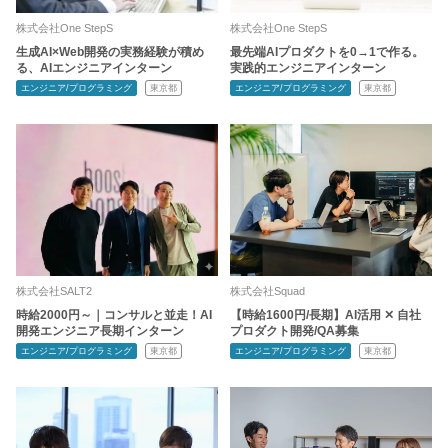
株式会社One StepS
株式会社One StepS
生成AI×Web開発の実務経験が積め
最先端AIプロダクトを0→1で作る。
る、AIエンジニアインターン
実践的エンジニアインターン
エンジニア/プログラミング
東京都
エンジニア/プログラミング
東京都
株式会社SALT2
株式会社Squad
時給2000円～｜コンサルと並走！AI
【時給1600円/長期】AI活用 ✕ 自社
開発エンジニア長期インターン
プロダクト開発/QA募集
エンジニア/プログラミング
東京都
エンジニア/プログラミング
東京都