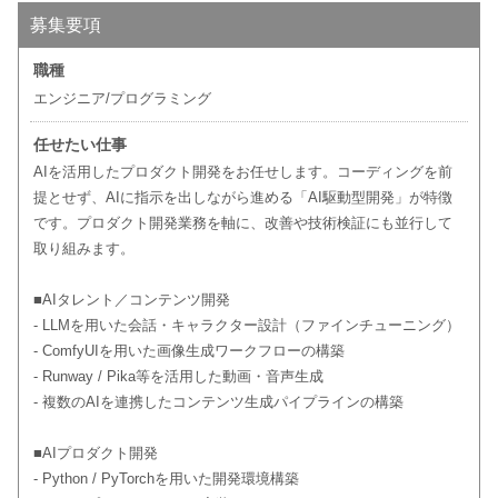
募集要項
職種
エンジニア/プログラミング
任せたい仕事
AIを活用したプロダクト開発をお任せします。コーディングを前
提とせず、AIに指示を出しながら進める「AI駆動型開発」が特徴
です。プロダクト開発業務を軸に、改善や技術検証にも並行して
取り組みます。
■AIタレント／コンテンツ開発
- LLMを用いた会話・キャラクター設計（ファインチューニング）
- ComfyUIを用いた画像生成ワークフローの構築
- Runway / Pika等を活用した動画・音声生成
- 複数のAIを連携したコンテンツ生成パイプラインの構築
■AIプロダクト開発
- Python / PyTorchを用いた開発環境構築