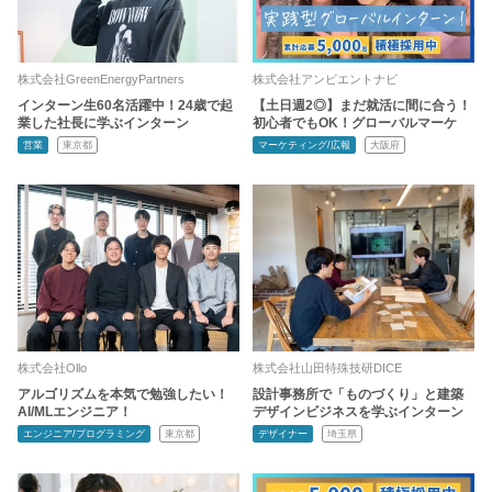
株式会社GreenEnergyPartners
株式会社アンビエントナビ
インターン生60名活躍中！24歳で起
【土日週2◎】まだ就活に間に合う！
業した社長に学ぶインターン
初心者でもOK！グローバルマーケ
営業
東京都
マーケティング/広報
大阪府
株式会社Ollo
株式会社山田特殊技研DICE
アルゴリズムを本気で勉強したい！
設計事務所で「ものづくり」と建築
AI/MLエンジニア！
デザインビジネスを学ぶインターン
エンジニア/プログラミング
東京都
デザイナー
埼玉県