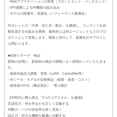
- Webアプリケーションの実装（フロントエンド・バックエンド）
- API連携によるAI機能の組み込み
- モデルの軽量化・高速化（パフォーマンス最適化）
AIタレントの「中身・見た目・動き」を構築し、コンテンツを自
動生成する仕組みを開発。最終的にはAIエージェントなどのプロ
ダクトとして実装します。開発と並行して、最適化やデプロイに
も関わります。
■技術リサーチ・検証
開発の合間に、新技術の検証や調査にも一部関わっていただきま
す。
- 最新AI論文の調査・実装（LoRA、ControlNet等）
- AIツール・モデルの比較検証（精度・速度・コスト）
- 新技術のPoC（概念実証）・導入検討
【AI時代に勝ち残る「3つのコアスキル」を凝縮】
言語化力：何を作るかを正しく定義する
判断力：バグや非効率を鋭く見抜く
設計力：巨大な機能を最適に分解する