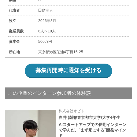
業種
IT
代表者
田島宝人
設立
2026年3月
従業員数
6人〜10人
資本金
500万円
所在地
東京都港区芝浦4丁目16-25
募集再開時に通知を受ける
この企業のインターン参加者の体験談
株式会社オビト
白井 陸翔/東京都市大学/大学4年生
AIスタートアップでの長期インターン
で学んだ、"まず形にする"開発マイン
ド