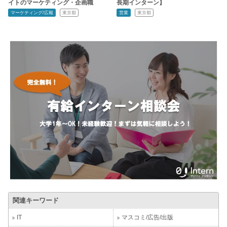
イトのマーケティング・企画職
長期インターン】
マーケティング/広報
東京都
営業
東京都
関連キーワード
IT
マスコミ/広告/出版