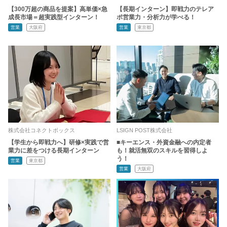
【300万超の商品を提案】高単価×急
【長期インターン】即戦力のテレア
成長市場＝超実践型インターン！
ポ営業力・分析力が学べる！
営業
大阪府
営業
東京都
株式会社コネクトボックス
LSIGN POST株式会社
【学生から即戦力へ】研修×実践で営
■キーエンス・外資金融への内定者
業力に差をつける長期インターン
も！就活無双のスキルを習得しよ
う！
営業
東京都
営業
大阪府