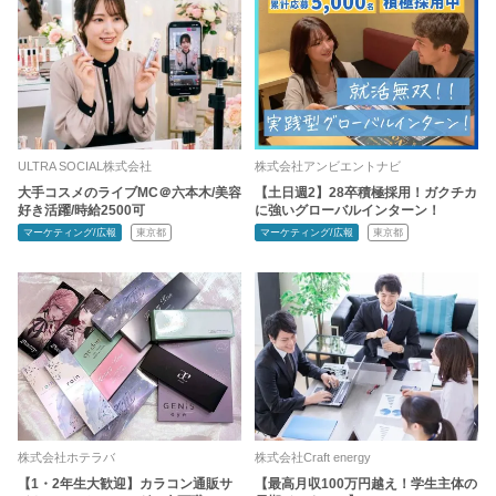
ULTRA SOCIAL株式会社
株式会社アンビエントナビ
大手コスメのライブMC＠六本木/美容
【土日週2】28卒積極採用！ガクチカ
好き活躍/時給2500可
に強いグローバルインターン！
マーケティング/広報
東京都
マーケティング/広報
東京都
株式会社ホテラバ
株式会社Craft energy
【1・2年生大歓迎】カラコン通販サ
【最高月収100万円越え！学生主体の