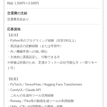
時給 1,500円〜3,500円
交通費の支給
交通費支給あり
応募資格
【必須】
・Python等のプログラミング経験（目安1年以上）
・英語論文の読解経験（または学習中）
・AI／機械学習への強い関心
・主体的に課題設定し、行動できる方
※研修は対面のため、芝浦オフィスへ出社可能な方（一部リモー
ト可）
【歓迎】
・PyTorch／TensorFlow／Hugging Face Transformers
・ComfyUI／Claude API
これらの生成AIツール活用経験
・Runway／Pika等の動画生成ツールの利用経験
・Unity（C#）やVR開発への興味・経験