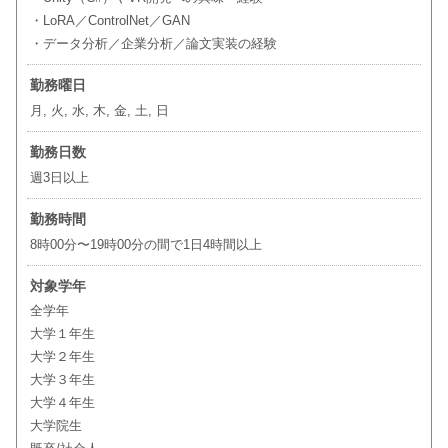
・LoRA／ControlNet／GAN
・データ分析／企業分析／論文実装の経験
勤務曜日
月, 火, 水, 木, 金, 土, 日
勤務日数
週3日以上
勤務時間
8時00分〜19時00分の間で1日4時間以上
対象学年
全学年
大学１年生
大学２年生
大学３年生
大学４年生
大学院生